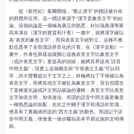
從《新世紀》集團開端，“廢止漢字”的標語被分歧
的群體所征用。這一標語來源于“漢字是象形文字”的結
論。這個結論是一個極為廣泛的熟悉，好比瑞典漢學家
高本漢在《漢字的實質和汗青》一書中，就將漢字確以
為“表意的象形文字”，而與表音文字絕對立。這種不雅
點也貫串了全部漢語拼音化的汗青。在《漢字反動》一
書中，作者也異樣追蹤關心這種表音文字比象形文字
（或許表意文字）更提高的頭緒，她將其界說為“語音
中間主義”，現實上這個概念與“字母廣泛主義”可以同
等，誇大聲響超出于文字之上，終極將拉丁字母確以為
表音文字，而將其他文字被貶為象形文字，背后也隱含
了某種退化論或許文明品級論的邏輯：表音文字比表意
文字加倍文明，加倍迷信。所謂的語音中間主義更像是
一種熟悉論的裝配，在此之中關于漢字和漢語的常識，
便具有了賽義德所說的“西方主義”的顏色。而謹記于語
音中間主義，便會進一個步驟抬高本平易近族的文明傳
統。