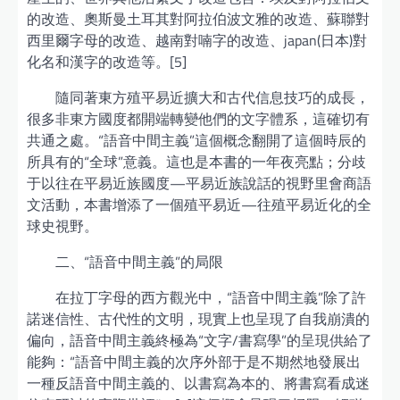
的改造、奧斯曼土耳其對阿拉伯波文雅的改造、蘇聯對
西里爾字母的改造、越南對喃字的改造、japan(日本)對
化名和漢字的改造等。[5]
隨同著東方殖平易近擴大和古代信息技巧的成長，
很多非東方國度都開端轉變他們的文字體系，這確切有
共通之處。“語音中間主義”這個概念翻開了這個時辰的
所具有的“全球”意義。這也是本書的一年夜亮點；分歧
于以往在平易近族國度—平易近族說話的視野里會商語
文活動，本書增添了一個殖平易近—往殖平易近化的全
球史視野。
二、“語音中間主義”的局限
在拉丁字母的西方觀光中，“語音中間主義”除了許
諾迷信性、古代性的文明，現實上也呈現了自我崩潰的
偏向，語音中間主義終極為“文字/書寫學”的呈現供給了
能夠：“語音中間主義的次序外部于是不期然地發展出
一種反語音中間主義的、以書寫為本的、將書寫看成迷