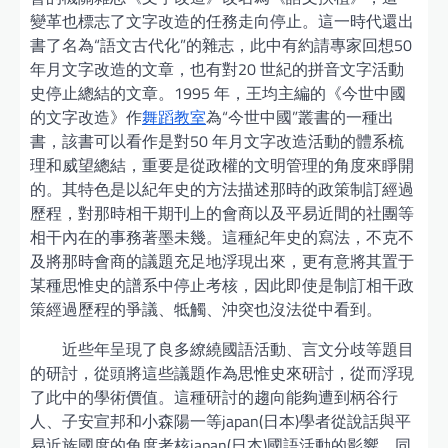
變革也標志了文字改造的任務走向停止。這一時代還出
書了名為“語文古代化”的雜志，此中有約請專家回想50
年月文字改造的文章，也有對20 世紀的拼音文字活動
史停止總結的文章。1995 年，王均主編的《今世中國
的文字改造》作
舞蹈教室
為“今世中國”叢書的一種出
書，該書可以看作是對50 年月文字改造活動的體系梳
理和威望總結，重要是從政權的文明管理的角度來睜開
的。其特色是以紀年史的方法描述那時的政策制訂經過
歷程，對那時相干期刊上的會商以及平易近間的社團等
相干內在的事務著墨未幾。這種紀年史的寫法，不克不
及將那時會商的議題充足地浮現出來，更有意將其置于
某種思惟史的譜系中停止考核，因此即使是制訂相干政
策經過歷程的爭議、牴觸、沖突也沒法從中看到。
近些年呈現了良多繚繞國語活動、言文分歧等題目
的研討，從頭將這些議題作為思惟史來研討，從而浮現
了此中的學術價值。這種研討的趨向能夠遭到柄谷行
人、子安宣邦和小森陽一等japan(日本)學者從說話與平
易近族國度的角度考核japan(日本)國語活動的影響，同