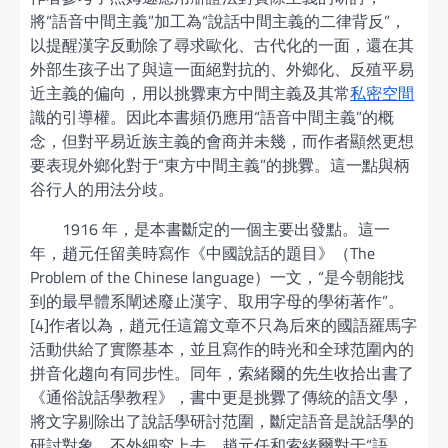
將“語音中間主義”加工為“說話中間主義的二律背反”，
以提醒漢字反動除了尋求歐化、古代化的一面，還在其
外部生孩子出了與這一面絕對抗的、外鄉化、反殖平易
近主義的偏向，用以挑釁東方中間主義及其常
私密空間
識的引導權。因此本書頻仍應用“語音中間主義”的概
念，但對平易近族主義的會商并未幾，而作者顯然更想
要表現外鄉化對于“東方中間主義”的挑釁。這一點與柄
谷行人的用法分歧。
1916 年，是本書斷定的一個主要出發點。這一
年，趙元任留美時寫作《中國說話的題目》（The
Problem of the Chinese language）一文，“是今朝能找
到的最早體系闡述廢止漢字、取用字母的學術著作”。
[4]作者以為，趙元任這篇文章不只為后來的國語羅馬字
活動供給了實際基本，並且寫作的時光和全球范圍內的
拼音化趨向有同步性。同年，索緒爾的先生收拾出書了
《通俗說話學教程》，書中更是挑釁了傳統的語文學，
將文字剔除出了說話學研討范圍，斷定語音是說話學的
研討對象。不外細究上去，趙元任和索緒爾對于“語