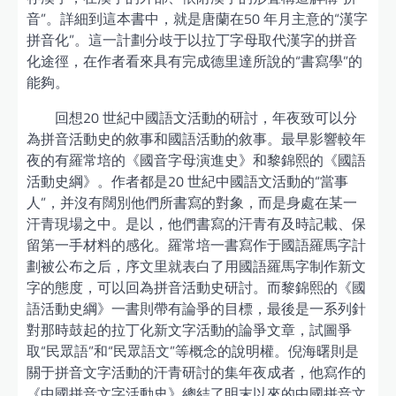
音”。詳細到這本書中，就是唐蘭在50 年月主意的“漢字
拼音化”。這一計劃分歧于以拉丁字母取代漢字的拼音
化途徑，在作者看來具有完成德里達所說的“書寫學”的
能夠。
回想20 世紀中國語文活動的研討，年夜致可以分
為拼音活動史的敘事和國語活動的敘事。最早影響較年
夜的有羅常培的《國音字母演進史》和黎錦熙的《國語
活動史綱》。作者都是20 世紀中國語文活動的“當事
人”，并沒有闊別他們所書寫的對象，而是身處在某一
汗青現場之中。是以，他們書寫的汗青有及時記載、保
留第一手材料的感化。羅常培一書寫作于國語羅馬字計
劃被公布之后，序文里就表白了用國語羅馬字制作新文
字的態度，可以回為拼音活動史研討。而黎錦熙的《國
語活動史綱》一書則帶有論爭的目標，最後是一系列針
對那時鼓起的拉丁化新文字活動的論爭文章，試圖爭
取“民眾語”和“民眾語文”等概念的說明權。倪海曙則是
關于拼音文字活動的汗青研討的集年夜成者，他寫作的
《中國拼音文字活動史》總結了明末以來的中國拼音文