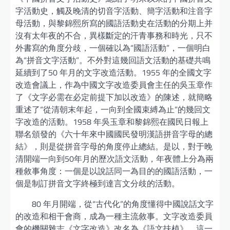
字活動史，觸及晚清的切音字活動、簡字活動和注音字
母活動，與黎錦熙所寫的國語活動史在活動的分期上并
沒有太年夜的不合，異樣斷定的汗青事務和時光，只不
外書寫的角度分歧，一個確以為“國語活動”，一個明白
為“拼音文字活動”。不外對這幾回語文活動的基礎共鳴
延續到了50 年月的文字改造活動。1955 年的全國文字
改造會議上，作為中國文字改造委員會主任的吳玉章作
了《文字必需在必定前提下加以改造》的陳述，就簡略
重述了“從清朝末年起，一向到全國束縛為止”的幾回文
字改造的活動。1958 年吳玉章和黎錦熙在國民日報上
聯名頒發的《六十年來中國國民發明漢語拼音字母的總
結》，則是從拼音字母的角度停止總結。是以，對于晚
清開端一向到50年月的歷次語文活動，年夜體上分為兩
種敘事角度：一個是以說話同一為目的的國語活動，一
個是制訂拼音文字終極到達言文分歧的活動。
80 年月開端，從“古代化”的角度懂得中國說話文字
的改造和相干會商，成為一種主流敘事。文字改造委員
會的機關雜志《文字改造》改名為《語文扶植》，這一