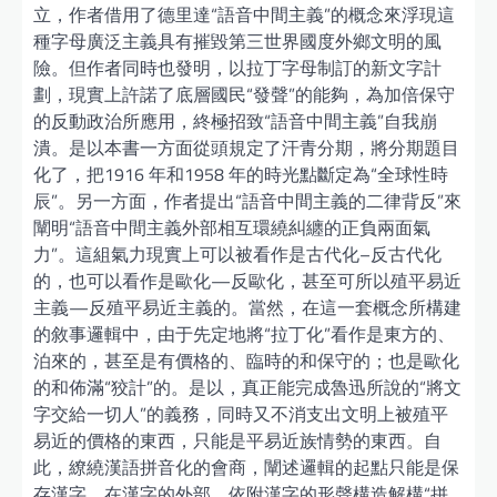
立，作者借用了德里達“語音中間主義”的概念來浮現這
種字母廣泛主義具有摧毀第三世界國度外鄉文明的風
險。但作者同時也發明，以拉丁字母制訂的新文字計
劃，現實上許諾了底層國民“發聲”的能夠，為加倍保守
的反動政治所應用，終極招致“語音中間主義”自我崩
潰。是以本書一方面從頭規定了汗青分期，將分期題目
化了，把1916 年和1958 年的時光點斷定為“全球性時
辰”。另一方面，作者提出“語音中間主義的二律背反”來
闡明“語音中間主義外部相互環繞糾纏的正負兩面氣
力”。這組氣力現實上可以被看作是古代化–反古代化
的，也可以看作是歐化—反歐化，甚至可所以殖平易近
主義—反殖平易近主義的。當然，在這一套概念所構建
的敘事邏輯中，由于先定地將“拉丁化”看作是東方的、
泊來的，甚至是有價格的、臨時的和保守的；也是歐化
的和佈滿“狡計”的。是以，真正能完成魯迅所說的“將文
字交給一切人”的義務，同時又不消支出文明上被殖平
易近的價格的東西，只能是平易近族情勢的東西。自
此，繚繞漢語拼音化的會商，闡述邏輯的起點只能是保
存漢字，在漢字的外部、依附漢字的形聲構造解構“拼