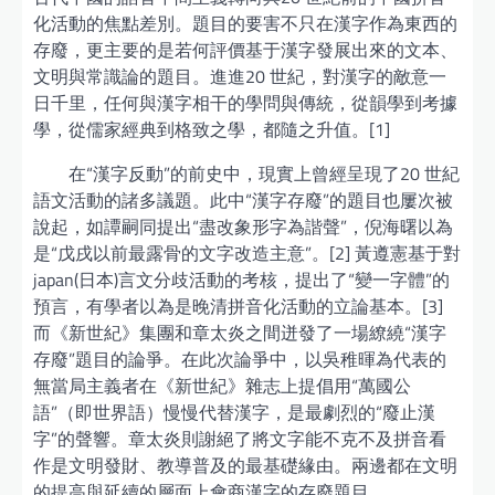
化活動的焦點差別。題目的要害不只在漢字作為東西的
存廢，更主要的是若何評價基于漢字發展出來的文本、
文明與常識論的題目。進進20 世紀，對漢字的敵意一
日千里，任何與漢字相干的學問與傳統，從韻學到考據
學，從儒家經典到格致之學，都隨之升值。[1]
在“漢字反動”的前史中，現實上曾經呈現了20 世紀
語文活動的諸多議題。此中“漢字存廢”的題目也屢次被
說起，如譚嗣同提出“盡改象形字為諧聲”，倪海曙以為
是“戊戌以前最露骨的文字改造主意”。[2] 黃遵憲基于對
japan(日本)言文分歧活動的考核，提出了“變一字體”的
預言，有學者以為是晚清拼音化活動的立論基本。[3]
而《新世紀》集團和章太炎之間迸發了一場繚繞“漢字
存廢”題目的論爭。在此次論爭中，以吳稚暉為代表的
無當局主義者在《新世紀》雜志上提倡用“萬國公
語”（即世界語）慢慢代替漢字，是最劇烈的“廢止漢
字”的聲響。章太炎則謝絕了將文字能不克不及拼音看
作是文明發財、教導普及的最基礎緣由。兩邊都在文明
的提高與延續的層面上會商漢字的存廢題目。