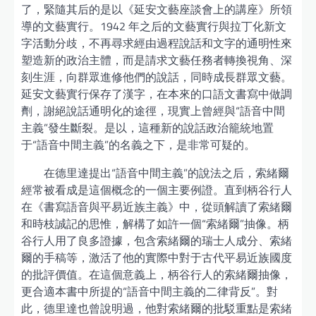
了，緊隨其后的是以《延安文藝座談會上的講座》所領
導的文藝實行。1942 年之后的文藝實行與拉丁化新文
字活動分歧，不再尋求經由過程說話和文字的通明性來
塑造新的政治主體，而是請求文藝任務者轉換視角、深
刻生涯，向群眾進修他們的說話，同時成長群眾文藝。
延安文藝實行保存了漢字，在本來的口語文書寫中做調
劑，謝絕說話通明化的途徑，現實上曾經與“語音中間
主義”發生斷裂。是以，這種新的說話政治籠統地置
于“語音中間主義”的名義之下，是非常可疑的。
在德里達提出“語音中間主義”的說法之后，索緒爾
經常被看成是這個概念的一個主要例證。直到柄谷行人
在《書寫語音與平易近族主義》中，從頭解讀了索緒爾
和時枝誠記的思惟，解構了如許一個“索緒爾”抽像。柄
谷行人用了良多證據，包含索緒爾的瑞士人成分、索緒
爾的手稿等，激活了他的實際中對于古代平易近族國度
的批評價值。在這個意義上，柄谷行人的索緒爾抽像，
更合適本書中所提的“語音中間主義的二律背反”。對
此，德里達也曾說明過，他對索緒爾的批駁重點是索緒