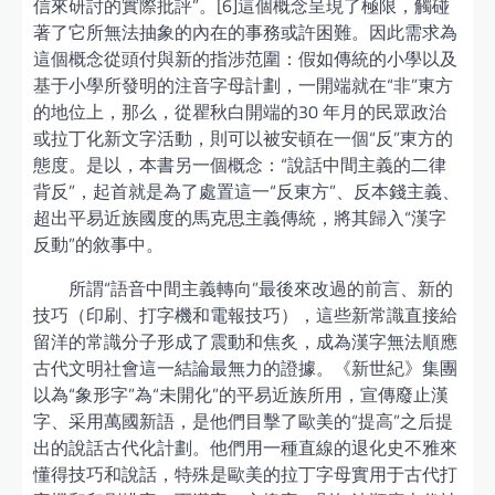
信來研討的實際批評”。[6]這個概念呈現了極限，觸碰
著了它所無法抽象的內在的事務或許困難。因此需求為
這個概念從頭付與新的指涉范圍：假如傳統的小學以及
基于小學所發明的注音字母計劃，一開端就在“非”東方
的地位上，那么，從瞿秋白開端的30 年月的民眾政治
或拉丁化新文字活動，則可以被安頓在一個“反”東方的
態度。是以，本書另一個概念：“說話中間主義的二律
背反”，起首就是為了處置這一“反東方”、反本錢主義、
超出平易近族國度的馬克思主義傳統，將其歸入“漢字
反動”的敘事中。
所謂“語音中間主義轉向”最後來改過的前言、新的
技巧（印刷、打字機和電報技巧），這些新常識直接給
留洋的常識分子形成了震動和焦炙，成為漢字無法順應
古代文明社會這一結論最無力的證據。《新世紀》集團
以為“象形字”為“未開化”的平易近族所用，宣傳廢止漢
字、采用萬國新語，是他們目擊了歐美的“提高”之后提
出的說話古代化計劃。他們用一種直線的退化史不雅來
懂得技巧和說話，特殊是歐美的拉丁字母實用于古代打