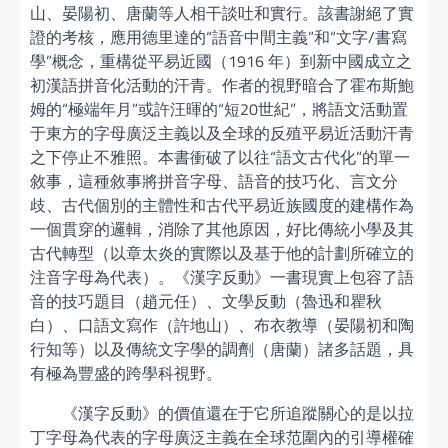
山、晏陽初、唐蘭等人相干談吐和實行。該書謝絕了實
證的考核，應用德里達的“語音中間主義”和“文字/書寫
學”概念，重構從平易近國（1916 年）到新中國成立之
初漢語拼音化活動的汗青。作者的視野暗合了霍布斯鮑
姆的“極端年月”或許汪暉的“短20世紀”，將語文活動置
于東方的字母廣泛主義以及全球的反殖平易近活動汗青
之下停止不雅照。本書衝破了以往“語文古代化”的單一
敘事，這種敘事將拼音字母、語音的技巧化、言文分
歧、古代個別的主體性和古代平易近族國度的建構作為
一個貫穿的邏輯，消除了其他原因，好比傳統小學及其
古代轉型（以章太炎的實際以及基于他的計劃所確立的
注音字母為代表）。《漢字反動》一書現實上包容了語
音的技巧題目（趙元任）、文學反動（魯迅和瞿秋
白）、口語文寫作（許地山）、布衣教導（晏陽初和陶
行知等）以及傳統文字學的調劑（唐蘭）諸多話題，具
有極為豐盛的跨學科視野。
《漢字反動》的價值還在于它所追蹤關心的是以拉
丁字母為代表的字母廣泛主義在全球范圍內的引導權確