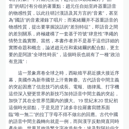
音”的研討有分歧的著重點：趙元任自始至終器重語音
的物感性質，以此往研討漢語及其方言的“音素”，甚至
為“國語”的音素灌錄了唱片；而索緒爾并不器重語音的
物感性質，提出要掌握說話的“差別特征”，即語音之間
的差別關系，終極建構了一套基于符號“肆意性”準繩的
情勢主義實際。當然，本書作者并不是基于這些詳細的
實際命題和概念，論述趙元任和索緒爾的配合點，更主
要的是阿誰“全球性時辰”，這個時辰也就有了一種“政治
有意識”：
這一景象席卷全球之時，西歐殖平易近擴大接近序
幕，美國作為新帝國登上汗青舞臺。古代語音中間主義
的突起因應了信息技巧的成長。電報、德律風、打字機
這些深入變更世界的新技巧加持語音中間主義的突起，
加快了其在全世界范圍內的擴大。19 世紀末20 世紀初
這個時光節點，于是見證了諸多非拉羅書寫體系面
臨“唯一無二”的拉丁字母不得不做出的回應。古代中國
的語音中間主義轉向就是一例，而與漢字反動簡直同時
產生的、世界其他浩繁文字改造包含：埃及對阿拉伯文