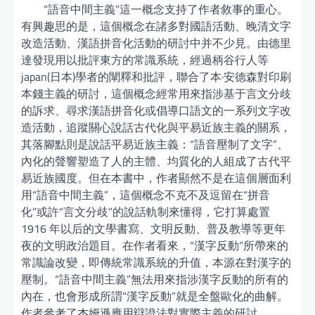
“語音中間主義”這一概念支持了作者敘事的重心。
有興趣思的是，這個概念在諸多對國語活動、晚清文字
改造活動、漢語拼音化活動的研討中并不少見。由德里
達發現用以批評東方的常識系統，經過柄谷行人等
japan(日本)學者的闡釋和批評，聯合了本·安德森對印刷
本錢主義的研討，這個概念經常用來指涉基于言文分歧
的訴求、尋求漢語拼音化或倡導口語文的一系列文字改
造活動，追蹤關心說話古代化與平易近族主義的關系，
其落腳點則是說話平易近族主義：“語音壓制了文字”、
內化的聲響塑造了人的主體、均質化的人組成了古代平
易近族國度。但在本書中，作者顯然不是在這個層面利
用“語音中間主義”，這個概念不克不及逗留在“拼音
化”或許“言文分歧”的說話軌制來懂得，它打算處置
1916 年以后的文學書寫、文明反動、普及教導等更年
夜的文明政治題目。在作者看來，“漢字反動”所帶來的
常識論改變，即傳統常識系統的升值，本源在對漢字的
壓制。“語音中間主義”無法用來指涉漢字反動的所有的
內在，也會形成所謂“漢字反動”就是全盤歐化的曲解。
作者參考了杰姆遜應用辯證法對實際主義的研討，