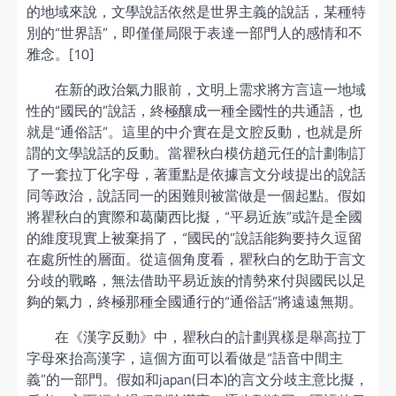
的地域來說，文學說話依然是世界主義的說話，某種特
別的“世界語”，即僅僅局限于表達一部門人的感情和不
雅念。[10]
在新的政治氣力眼前，文明上需求將方言這一地域
性的“國民的”說話，終極釀成一種全國性的共通語，也
就是“通俗話”。這里的中介實在是文腔反動，也就是所
謂的文學說話的反動。當瞿秋白模仿趙元任的計劃制訂
了一套拉丁化字母，著重點是依據言文分歧提出的說話
同等政治，說話同一的困難則被當做是一個起點。假如
將瞿秋白的實際和葛蘭西比擬，“平易近族”或許是全國
的維度現實上被棄捐了，“國民的”說話能夠要持久逗留
在處所性的層面。從這個角度看，瞿秋白的乞助于言文
分歧的戰略，無法借助平易近族的情勢來付與國民以足
夠的氣力，終極那種全國通行的“通俗話”將遠遠無期。
在《漢字反動》中，瞿秋白的計劃異樣是舉高拉丁
字母來抬高漢字，這個方面可以看做是“語音中間主
義”的一部門。假如和japan(日本)的言文分歧主意比擬，