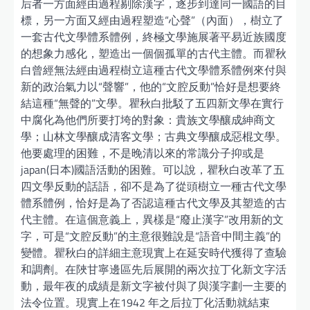
后者一方面經由過程剔除漢字，逐步到達同一國語的目
標，另一方面又經由過程塑造“心聲”（內面），樹立了
一套古代文學體系體例，終極文學施展著平易近族國度
的想象力感化，塑造出一個個孤單的古代主體。而瞿秋
白曾經無法經由過程樹立這種古代文學體系體例來付與
新的政治氣力以“聲響”，他的“文腔反動”恰好是想要終
結這種“無聲的”文學。瞿秋白批駁了五四新文學在實行
中腐化為他們所要打垮的對象：貴族文學釀成紳商文
學；山林文學釀成清客文學；古典文學釀成惡棍文學。
他要處理的困難，不是晚清以來的常識分子抑或是
japan(日本)國語活動的困難。可以說，瞿秋白改革了五
四文學反動的話語，卻不是為了從頭樹立一種古代文學
體系體例，恰好是為了否認這種古代文學及其塑造的古
代主體。在這個意義上，異樣是“廢止漢字”改用新的文
字，可是“文腔反動”的主意很難說是“語音中間主義”的
變體。瞿秋白的詳細主意現實上在延安時代獲得了查驗
和調劑。在陜甘寧邊區先后展開的兩次拉丁化新文字活
動，最年夜的成績是新文字被付與了與漢字劃一主要的
法令位置。現實上在1942 年之后拉丁化活動就結束