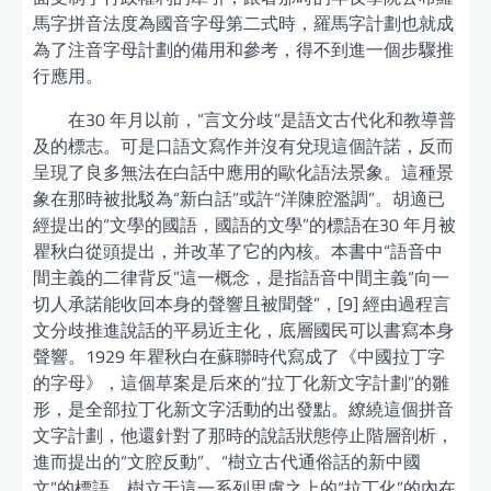
馬字拼音法度為國音字母第二式時，羅馬字計劃也就成
為了注音字母計劃的備用和參考，得不到進一個步驟推
行應用。
在30 年月以前，“言文分歧”是語文古代化和教導普
及的標志。可是口語文寫作并沒有兌現這個許諾，反而
呈現了良多無法在白話中應用的歐化語法景象。這種景
象在那時被批駁為“新白話”或許“洋陳腔濫調”。胡適已
經提出的“文學的國語，國語的文學”的標語在30 年月被
瞿秋白從頭提出，并改革了它的內核。本書中“語音中
間主義的二律背反”這一概念，是指語音中間主義“向一
切人承諾能收回本身的聲響且被聞聲”，[9] 經由過程言
文分歧推進說話的平易近主化，底層國民可以書寫本身
聲響。1929 年瞿秋白在蘇聯時代寫成了《中國拉丁字
的字母》，這個草案是后來的“拉丁化新文字計劃”的雛
形，是全部拉丁化新文字活動的出發點。繚繞這個拼音
文字計劃，他還針對了那時的說話狀態停止階層剖析，
進而提出的“文腔反動”、“樹立古代通俗話的新中國
文”的標語。樹立于這一系列思慮之上的“拉丁化”的內在