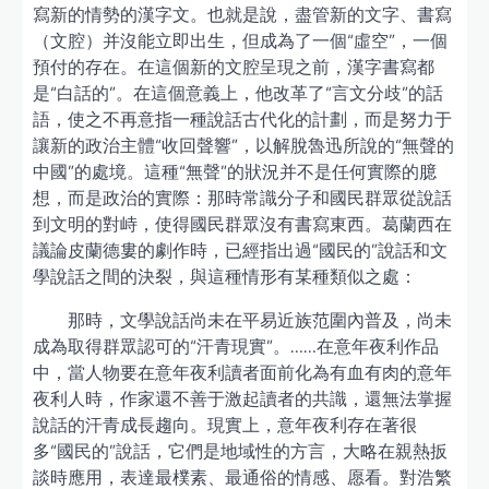
寫新的情勢的漢字文。也就是說，盡管新的文字、書寫
（文腔）并沒能立即出生，但成為了一個“虛空”，一個
預付的存在。在這個新的文腔呈現之前，漢字書寫都
是“白話的”。在這個意義上，他改革了“言文分歧”的話
語，使之不再意指一種說話古代化的計劃，而是努力于
讓新的政治主體“收回聲響”，以解脫魯迅所說的“無聲的
中國”的處境。這種“無聲”的狀況并不是任何實際的臆
想，而是政治的實際：那時常識分子和國民群眾從說話
到文明的對峙，使得國民群眾沒有書寫東西。葛蘭西在
議論皮蘭德婁的劇作時，已經指出過“國民的”說話和文
學說話之間的決裂，與這種情形有某種類似之處：
那時，文學說話尚未在平易近族范圍內普及，尚未
成為取得群眾認可的“汗青現實”。……在意年夜利作品
中，當人物要在意年夜利讀者面前化為有血有肉的意年
夜利人時，作家還不善于激起讀者的共識，還無法掌握
說話的汗青成長趨向。現實上，意年夜利存在著很
多“國民的”說話，它們是地域性的方言，大略在親熱扳
談時應用，表達最樸素、最通俗的情感、愿看。對浩繁