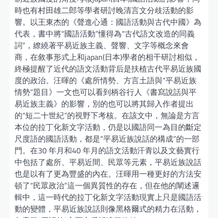
時也有村田雄二郎等學者研討晚清言文分歧活動的影
響。以王東杰的《聲進心通：國語活動與古代中國》為
代表，書中將“國語活動”懂得為“古代語文改造的同義
詞”，繚繞著平易近族主義、聲響、文字等概念來會
商，在敘事形式上和japan(日本)學者的相干研討相似，
終極提醒了近代的語文活動背后是扶植古代平易近族國
度的政治。汪暉的《處所情勢、方言土語與“平易近族
情勢”題目》一文也可以看到柄谷行人《書寫說話與平
易近族主義》的影響，別的也可以將其歸入作者提出
的“短二十世紀”的視野下考核。在該文中，無論是方言
本位的拉丁化新文字活動，仍是以國語同一為目的斷定
尺度語的國語活動，都是“平易近族說話的構成”的一部
門。在30 年月和40 年月的語文活動汗青以及文藝實行
中包括了處所、平易近間、民眾等元素，平易近族說話
也是以有了更為豐盛的內在。汪暉用一種更好的方法安
頓了“民眾政治”這一個異質性的存在，但在他的闡述邏
輯中，這一時代的拉丁化新文字活動現實上只是國語活
動的變體，平易近族說話則像黑格爾式的精力在活動，