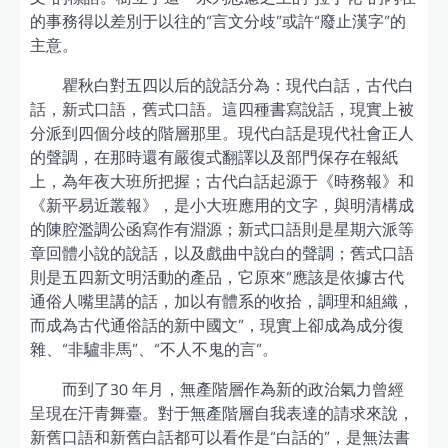
的事務得以差別于以往的“言文分歧”或許“廢止漢字”的
主意。
瞿秋白對五四以后的說話分為：現代白話，古代白
話，新式口語，舊式口語。這四種書寫說話，現實上被
分派到四個分歧的階層那里。現代白話是現代社會正人
的聲調，在那時還有嚴復式翻譯以及部門保存在報紙
上，為年夜大班所把握；古代白話起源于《時務報》和
《新平易近叢報》，是小大班應用的文字，與明清構成
的陳腔濫調公函寫作有淵源；新式口語則是星期六派等
章回體小說的說話，以及戲曲中說白的聲調；舊式口語
則是五四新文明活動的產品，它原來“應該是依據古代
通俗人嘴里講的話，加以有體系的收拾，調理和組織，
而成為古代通俗話的新中國文”，現實上卻成為成分復
雜、“非驢非馬”、“不人不鬼的言”。
而到了30 年月，無產階層作為新的政治氣力曾經
呈現在汗青舞臺。對于無產階層自我表達的請求來說，
新舊口語和新舊白話都可以看作是“白話的”，是無法書