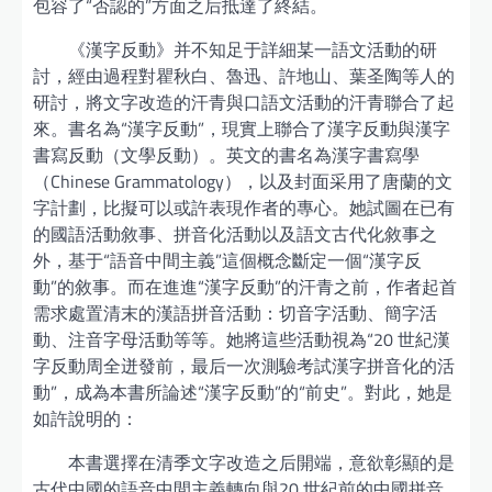
包容了“否認的”方面之后抵達了終結。
《漢字反動》并不知足于詳細某一語文活動的研
討，經由過程對瞿秋白、魯迅、許地山、葉圣陶等人的
研討，將文字改造的汗青與口語文活動的汗青聯合了起
來。書名為“漢字反動”，現實上聯合了漢字反動與漢字
書寫反動（文學反動）。英文的書名為漢字書寫學
（Chinese Grammatology），以及封面采用了唐蘭的文
字計劃，比擬可以或許表現作者的專心。她試圖在已有
的國語活動敘事、拼音化活動以及語文古代化敘事之
外，基于“語音中間主義”這個概念斷定一個“漢字反
動”的敘事。而在進進“漢字反動”的汗青之前，作者起首
需求處置清末的漢語拼音活動：切音字活動、簡字活
動、注音字母活動等等。她將這些活動視為“20 世紀漢
字反動周全迸發前，最后一次測驗考試漢字拼音化的活
動”，成為本書所論述“漢字反動”的“前史”。對此，她是
如許說明的：
本書選擇在清季文字改造之后開端，意欲彰顯的是
古代中國的語音中間主義轉向與20 世紀前的中國拼音