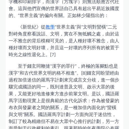
字機和印刷排字，而漢字（方塊字）則無法順應古代社
會。這與他們宣傳的世界語自己具有超出平易近族國度
的、“世界主義”的偏向有關。正如林少陽指出的：
《新世紀》從
教學
“世界主義”與“文明對蠻橫”二元
對峙角度察看說話、文明，實在不無牴觸之處，由於這
一不雅念的背后模糊可見的，是人種好壞不雅念，由人
種好壞而文明好壞，并且這一好壞的序列所有的被置于
時光之線性退化上。[7]
至于錢玄同鞭撻“漢字的罪行”，終極的落腳點也是
漢字“和古代世界文明的格不相進”。[8]錢玄同盼望經由
過程加倍迷信的羅馬字計劃來完成言文分歧，進一個步
驟完成國語的同一，既到達普及文明、啟示大眾的後
果，又能更好地進修東方進步前輩文明。是以，國語羅
馬字活動現實上是很典範的古代化訴求：作為被發蒙的
布衣與發蒙者之間的關系，是一種加倍內面化的“蠻橫
與文明”關系。國語羅馬字計劃一方面拘泥于迷信性，
制訂了較為精緻但不易在大眾中心推行的計劃，另一方
面受制于行政權利的牽引，跟著那時的年夜學院公布羅