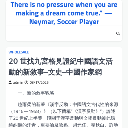
There is no pressure when you are
Skip
to
making a dream come true.” —
content
Neymar, Soccer Player
WHOLESALE
20 世找九宮格見證紀中國語文活
動的新敘事–文史–中國作家網
admin
03/17/2025
一、新的敘事戰略
鐘雨柔的新著《漢字反動：中國語文古代性的來源
（1916—1958）》（以下簡稱“《漢字反動》”）論述
了20 世紀上半葉一段關于漢字反動與文學反動彼此環
繞糾纏的汗青，重要論及魯迅、趙元任、瞿秋白、許地