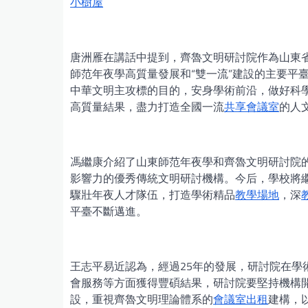
小樹屋
唐洲雁在講話中提到，齊魯文明研討院作為山東
師范年夜學高質量發展和“雙一流”建設的主要平
中華文明主攻標的目的，安身學術前沿，做好科
高質量結果，盡力打造全國一流
共享會議室
的人
馮繼康介紹了山東師范年夜學和齊魯文明研討院
影響力的優秀傳統文明研討機構。今后，學校將
驟壯年夜人才隊伍，打造學術精品
教學場地
，深
平臺不斷邁進。
王志平易近認為，經過25年的發展，研討院在學
會服務等方面獲得豐碩結果，研討院要堅持機構
設，重視齊魯文明理論體系的
會議室出租
建構，