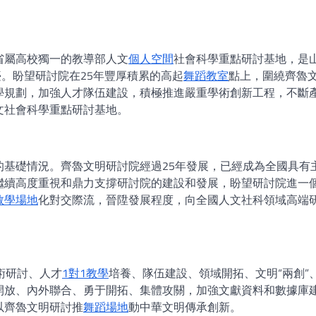
省屬高校獨一的教導部人文
個人空間
社會科學重點研討基地，是
臺。盼望研討院在25年豐厚積累的高起
舞蹈教室
點上，圍繞齊魯
學規劃，加強人才隊伍建設，積極推進嚴重學術創新工程，不斷
文社會科學重點研討基地。
的基礎情況。齊魯文明研討院經過25年發展，已經成為全國具有
繼續高度重視和鼎力支撐研討院的建設和發展，盼望研討院進一
教學場地
化對交際流，晉陞發展程度，向全國人文社科領域高端
術研討、人才
1對1教學
培養、隊伍建設、領域開拓、文明“兩創”
開放、內外聯合、勇于開拓、集體攻關，加強文獻資料和數據庫
以齊魯文明研討推
舞蹈場地
動中華文明傳承創新。