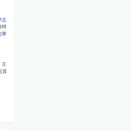
學
共
特聘
室
華
，王
起貢