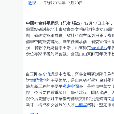
教學
耶穌2024年12月20日
中國社會科學網訊（記者 張杰）
12月17日上午
學重點研討基地山東省齊魯文明研討院成立25周
剛，省政協黨組成員、省社科聯主席唐洲雁，省
儒學中間黨委書記、副主任國承彥，省委宣傳部
強，省教導廳總督學王浩，山東師范
瑜伽場地
年
余位專家學者列席會議。會議由山東師范年夜學
白玉剛在
交流
講話中表現，齊魯文明研討院作為
討
舞蹈場地
的主要陣地，是山東省哲學社會科學的
施創新工程的主要平
私密空間
臺，是推進中華文
撐，今后要在嚴重項目、學科建設、團隊建設、
院今后要堅守對中華優秀傳統文明特別是齊魯文
新才，構成梯次發展的人才
小樹屋
機制；堅定推