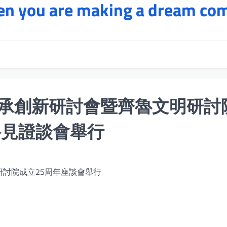
hen you are making a dream co
承創新研討會暨齊魯文明研討
格見證談會舉行
討院成立25周年座談會舉行