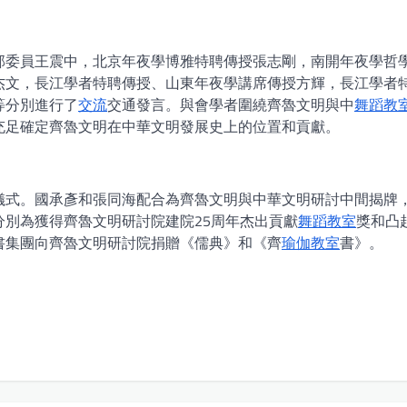
部委員王震中，北京年夜學博雅特聘傳授張志剛，南開年夜學哲
杰文，長江學者特聘傳授、山東年夜學講席傳授方輝，長江學者
等分別進行了
交流
交通發言。與會學者圍繞齊魯文明與中
舞蹈教
充足確定齊魯文明在中華文明發展史上的位置和貢獻。
儀式。國承彥和張同海配合為齊魯文明與中華文明研討中間揭牌
別為獲得齊魯文明研討院建院25周年杰出貢獻
舞蹈教室
獎和凸
書集團向齊魯文明研討院捐贈《儒典》和《齊
瑜伽教室
書》。