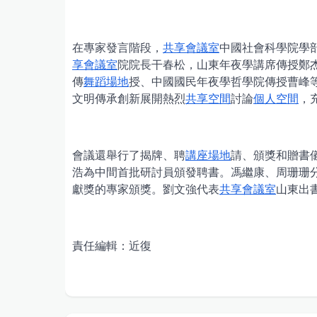
在專家發言階段，
共享會議室
中國社會科學院學
享會議室
院院長干春松，山東年夜學講席傳授鄭
傳
舞蹈場地
授、中國國民年夜學哲學院傳授曹峰
文明傳承創新展開熱烈
共享空間
討論
個人空間
，
會議還舉行了揭牌、聘
講座場地
請、頒獎和贈書
浩為中間首批研討員頒發聘書。馮繼康、周珊珊分
獻獎的專家頒獎。劉文強代表
共享會議室
山東出
責任編輯：近復