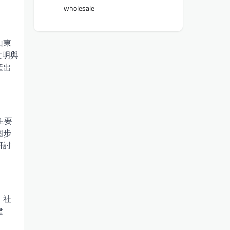
wholesale
山東
文明與
產出
主要
個步
研討
、社
建