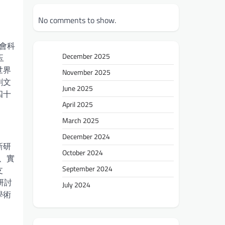
No comments to show.
會科
December 2025
玉
世界
November 2025
劉文
June 2025
四十
April 2025
March 2025
December 2024
新研
October 2024
、實
September 2024
支
研討
July 2024
學術