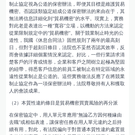
制止協定視為公道的保密辦法，即便其目標是維護貿易
機密。否認該類協定組成公道保密辦法的來由在于，其
無法將信息詳細化到“貿易機密”的水平。現實上，實務
對此老是表達出一種“寬容”立場，以機動的方法來認定
從業限制規定中的“貿易機密”。關于競業制止時光的公
道性，我國《休息合同法》固然規則了兩年的最高刻
日，但對于超刻日條目，法院也不妥然否認其效率，反
而會依據詳細個案情況來認定。好比，一些行業請求清
楚客戶的汗青或情形，企業和客戶之間樹立起極為堅固
的紐帶，得悉客戶信息的前員工被制止在特定區域的永
遠性從業制止是公道的。這些實務做法反應了在將競業
制止協定作為一項保密辦法時，法院尊敬持有人和獲取
人的會談成果。
（2）本質性違約條目是貿易機密買賣風險的再分派
在保密協定中，用人單元常應用“無論乙方因何種緣由
去職”或相似表達，讓保密任務在用人單元違約之后持
續有用，對此，有法院偏向于對普通本質性違約處置規