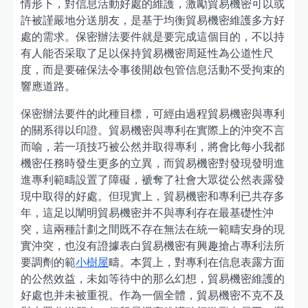
情形下，對信息活動好處的維護，激勵貿易機密可以或
許被謹嚴地分送朋友，是基于均衡貿易機密維護多方好
處的需求。保密辦法要件就是要完成這個目的，不以持
有人能否采取了足以保持貿易機密周延性為公道性尺
度，而是要確保法令事後開啟包管信息活動不受拘束的
響應道路。
保密辦法要件的此種目標，可經由過程貿易機密與專利
的關系得以印證。貿易機密與專利在實際上的沖突不言
而喻，若一項技巧被公然并取得專利，將會比每小我都
機密任務時發生更多的立異，而貿易機密對發現發明進
進專利範疇設置了障礙，褫奪了社會大眾從公然表露發
現中取得的好處。但現實上，貿易機密和專利已共存多
年，這足以闡明貿易機密并不與專利存在最基礎性沖
突，這兩種計劃之間既不存在無法在統一範疇安身的現
實沖突，也沒有證據表白貿易機密有興趣搶占專利法所
要調劑的範
小樹屋
疇。本質上，對專利在信息表露方面
的公然效益，未如等待中的那么幻想，貿易機密維護的
好處也并未被重視。作為一個全體，貿易機密不克不及