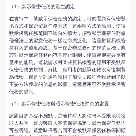
（1）默示保密任務的發生認定
在實行中，就默示保密任務的認定，可察看到有保密關
系方式和保密留意任務方式。這兩種方式的應用，使得
默示保密任務范圍不竭向外擴大，招致默示保密任務像
侵權法上的留意任務一樣走向廣泛化，這是對貿易機密
持有人的過度維護。基于保密辦法要件的規范目標，應
該對默示保密任務的范圍停止限制，使貿易機密共享有
產生的能夠。這就請求對某些貿易機密的應用不受默示
保密任務的規制，好比，應用者的競爭產物沒有復制貿
易機密，僅是研討過程獲得了加快，或許產物遭到了以
不妥方法獲取的信息的影響，這種應用可不受默示保密
任務的規制。
（2）默示保密任務與昭示保密任務沖突的處置
該題目的基礎不雅點，是若持有人將信息不受限地與獲
取人共享，或與獲取人簽署保密協定，默示保密任務均
可被否認。這意味保密合同不會被默示保密任務等閒顛