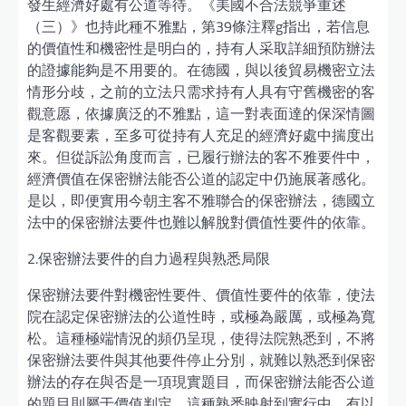
發生經濟好處有公道等待。《美國不合法競爭重述
（三）》也持此種不雅點，第39條注釋g指出，若信息
的價值性和機密性是明白的，持有人采取詳細預防辦法
的證據能夠是不用要的。在德國，與以後貿易機密立法
情形分歧，之前的立法只需求持有人具有守舊機密的客
觀意愿，依據廣泛的不雅點，這一對表面達的保深情圖
是客觀要素，至多可從持有人充足的經濟好處中揣度出
來。但從訴訟角度而言，已履行辦法的客不雅要件中，
經濟價值在保密辦法能否公道的認定中仍施展著感化。
是以，即便實用今朝主客不雅聯合的保密辦法，德國立
法中的保密辦法要件也難以解脫對價值性要件的依靠。
2.保密辦法要件的自力過程與熟悉局限
保密辦法要件對機密性要件、價值性要件的依靠，使法
院在認定保密辦法的公道性時，或極為嚴厲，或極為寬
松。這種極端情況的頻仍呈現，使得法院熟悉到，不將
保密辦法要件與其他要件停止分別，就難以熟悉到保密
辦法的存在與否是一項現實題目，而保密辦法能否公道
的題目則屬于價值判定。這種熟悉映射到實行中，有以