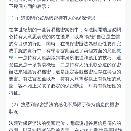
下幾個方面的表示：
（1）追蹤關心貿易機密持有人的保深情思
在本世紀初的一些貿易機密案例中，有法院開端追蹤關
心持有人意思表現的內在後果，以為“保密”自己是主體
的有目標的行動。同時，在視保密辦法為機密性要件完
成手腕的實行中，有學者據此論述了兩個方面的尺度
教
學
：一是持有人應認識到本身所把握和應用的技巧、運
營信息是一項貿易機密；二是持有人須采取公道的保密
辦法來維護貿易機密，這是認定客觀機密性存在與否的
要害。有法官甚至以為，持有人只需客觀上有保密的意
圖，客不雅上采取了必定的保密辦法，即具有保密性的
特征。
（2）熟悉到保密辦法的感化不局限于保持信息的機密
狀況
法院對保密辦法的從頭定位，開端說起答應信息傳佈的
范圍，以及知情者任務的界定。在2000年張培堯等與姑