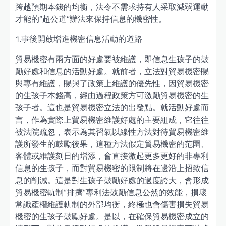
跨越預期本錢的均衡，法令不需求持有人采取減弱運動
才能的“超公道”辦法來保持信息的機密性。
1.事後開啟增進機密信息活動的道路
貿易機密有兩方面的好處要被維護，即信息生孩子的鼓
勵好處和信息的活動好處。就前者，立法對貿易機密賜
與專有維護，賜與了政策上維護的優先性，因貿易機密
的生孩子本錢高，經由過程政策方可激勵貿易機密的生
孩子者。這也是貿易機密立法的出發點。就活動好處而
言，作為實際上貿易機密維護好處的主要組成，它往往
被法院疏忽，表示為其習氣以線性方法對待貿易機密維
護所發生的鼓勵後果，這種方法假定貿易機密的范圍、
客體或維護刻日的增添，會直接激起更多更好的非專利
信息的生孩子，而對貿易機密的限制將在邊沿上招致信
息的削減。這是對生孩子鼓勵好處的過度誇大，會形成
貿易機密軌制“排擠”專利法鼓勵信息公然的效能，損壞
常識產權維護軌制的外部均衡，終極也會傷害損失貿易
機密的生孩子鼓勵好處。是以，在確保貿易機密成立的