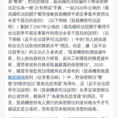
為“響應”，對此的懂得，最高國民法院偏向于將保密辦
法定位為一種“占有辨認”手腕，一如2020年公佈的《最
高國民法院關于審理侵略貿易機密平易近事案件實用法
令若干題目的規則》（以下簡稱《貿易機密司法說
明》）刪除了2007年公佈的《最高國民法院關于審理不
合法競爭平易近事案件利用法令若干題目的說明》（以
下簡稱《反不合法競爭司法說明》）中的“別人經由過
程合法方法取得的難易水平”用語。但是，據《反不合
法競爭法》的立法介入者表述，“貿易機密的價值越年
夜，別人經由過程自力研發、反向工程獲取的難度越年
夜，運營者就有任務采取越嚴厲的保密辦法”。2020
年，國度市場監視治理總局在其發布的《貿易機密維護
舞蹈場地
規則（征求看法稿）》中，對保密辦法“響
應”的懂得也以“避免信息泄露”為導向，且《反不合法競
爭司法說明》和《貿易機密司法說明》在界定保密辦法
的公道性時，都保存了“為避免信息泄露”的用語。可
見，貿易機密持有人實行的保密辦法到達何種水平才可
被認定是公道的，現有規范未能供給清楚的線索。