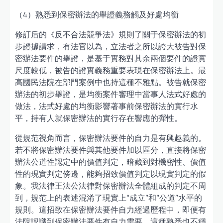
（4）熟悉到保密辦法的舉證義務觸及好處均衡
修訂后的《反不合法競爭法》規則了關于保密辦法的初
步證據請求，有法官以為，立法者之所以誇大被告對保
密辦法要件的舉證，是基于實務對其余兩個要件的證實
尺度較低，被告的證實義務重要表現在保密辦法上。最
高國民法院在部門案例中也持這種不雅點。被告就保密
辦法的初步舉證，是均衡案件審理中當事人法式好處的
做法，法式好處的均衡影響著事前保密辦法的實行水
平，持有人就保密辦法的實行存在響應的彈性。
從規范視角而言，保密辦法要件的自力是有興趣義的。
若不將保密辦法要件與其他要件加以區分，直接將保密
辦法公道性認定中的價值判定，暗藏到對機密性、價值
性的現實判定傍邊，能夠招致價值判定以現實判定的假
象。我法律王法公法律對保密辦法全體組成的判定不周
到，規范上的表述混淆了現實上“成立”和“公道”水平的
規則。這招致在保密辦法要件自力經過歷程中，即便有
法院認識到保密辦法要件有自力需要，這種熟悉也不穩