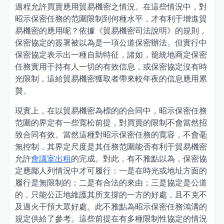
過程允許買賣應用貿易機密之情況。在這些情況中，對
昭示保密任務的范圍限制到何種水平，才有利于增進貿
易機密的應用呢？依據《貿易機密司法說明》的規則，
保密協定的簽署被以為是一項公道保密辦法。但實行中
保密協定表示出一種自助特征，諸如，籠統地商定保密
任務實用于持有人一切的有效信息，或保密協定沒有時
光限制，這給貿易機密獲取者帶來較年夜的信息應用累
贅。
現實上，在以貿易機密為標的的合同中，昭示保密任務
范圍的界定有一些寬松前提，對買賣的限制不會當然招
致合同有效。當然這種對昭示保密任務的寬容，不會毫
無控制，其界定尺度是其任務范圍能否有利于貿易機密
允許
會議室出租
的完成。對此，有不雅點以為，保密協
定應鄙人列情況中才可履行：一是在時光或地址方面的
履行是無限制的；二是有合法的來由；三是協定是公道
的，只能公正地維護其所支撐的一方的好處，且不克不
及過火干預大眾好處。此不雅點為昭示保密任務鴻溝的
規定供給了參考。這些前提在有多種限制性協定的情況