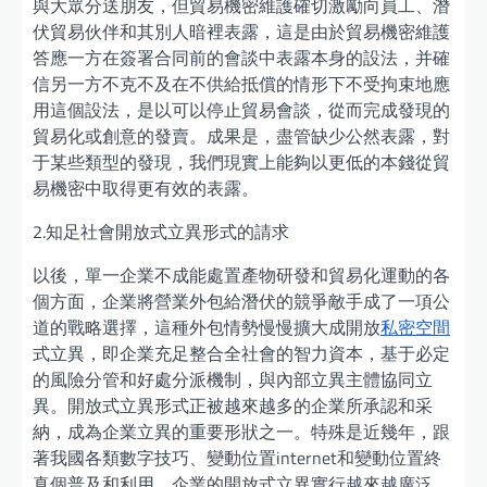
與大眾分送朋友，但貿易機密維護確切激勵向員工、潛
伏貿易伙伴和其別人暗裡表露，這是由於貿易機密維護
答應一方在簽署合同前的會談中表露本身的設法，并確
信另一方不克不及在不供給抵償的情形下不受拘束地應
用這個設法，是以可以停止貿易會談，從而完成發現的
貿易化或創意的發賣。成果是，盡管缺少公然表露，對
于某些類型的發現，我們現實上能夠以更低的本錢從貿
易機密中取得更有效的表露。
2.知足社會開放式立異形式的請求
以後，單一企業不成能處置產物研發和貿易化運動的各
個方面，企業將營業外包給潛伏的競爭敵手成了一項公
道的戰略選擇，這種外包情勢慢慢擴大成開放
私密空間
式立異，即企業充足整合全社會的智力資本，基于必定
的風險分管和好處分派機制，與內部立異主體協同立
異。開放式立異形式正被越來越多的企業所承認和采
納，成為企業立異的重要形狀之一。特殊是近幾年，跟
著我國各類數字技巧、變動位置internet和變動位置終
真個普及和利用，企業的開放式立異實行越來越廣泛，