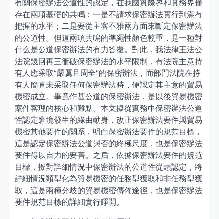
有關保密辦法公道性的認定，在我國實際界和實務界僅
存在兩項基礎的共鳴：一是不請求保密辦法實行到滿有
把握的水平；二是要從主客不雅兩方面來斷定保密辦法
的公道性。但這兩項共鳴的準繩性顏色較重，是一種對
什么是公道保密辦法的有力答覆。對此，我法律王法公
法院幾回再三衝破保密辦法的水平限制，有法院主意持
有人應采取“嚴厲且周全”的保密辦法，而部門法院在持
有人簡直未采取任何保密辦法時，便認定其主意的貿易
機密成立。畢竟作甚公道的保密辦法，是以後貿易機密
案件審理的核心和難點。本文擬從實務中保密辦法公道
性認定窘境發生的緣由動身，改正保密辦法要件與貿易
機密其他要件的關系，明白保密辦法要件的規范目標，
這是認定保密辦法公道與否的終極尺度，也是保密辦法
要件得以自力的要害。之后，依據保密辦法要件的規范
目標，擬對詳細情況中保密辦法的公道性從頭認定，將
詳細情況類型化為貿易機密的任務型獲取和非任務型獲
取，這是兩種分歧的貿易機密傳佈途徑，也是保密辦法
要件規范目標的詳細實行睜開。