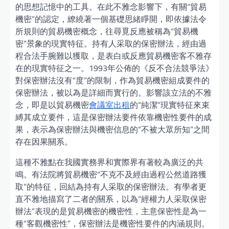
的思想記憶中的工具。在此不雅念影響下，有關“貿易
機密”的認定，繚繞著一個基礎思緒睜開，即依據法令
所規則的貿易機密概念，往尋覓反應被稱為“貿易機
密”景象的現實特征。持有人采取的保密辦法，經由過
程合法手腕難以獲取，是表白或反應貿易機密客不雅存
在的現實特征之一。1993年公佈的《反不合法競爭法》
對保密辦法沒有“度”的限制，作為貿易機密組成要件的
保密辦法，被以為是詳細而實行的。影響該立法的不雅
念，即是以貿易機密
會議室出租
的“純潔”現實特征來束
縛其成立要件，這是保密辦法要件依靠機密性要件的成
果，表示為保密辦法與機密信息的“不被大眾所知”之間
存在因果關系。
這種不雅點在我國實務界和實際界有著較為廣泛的共
鳴。有法院將貿易機密“不克不及經由過程公然道路獲
取”的特征，回結為持有人采取的保密辦法。有學者更
直不雅地描寫了二者的關系，以為“經權力人采取保密
辦法”表現的是貿易機密的機密性，主意保密性是為一
種“客觀機密性”，保密辦法是機密性要件的內涵規則。