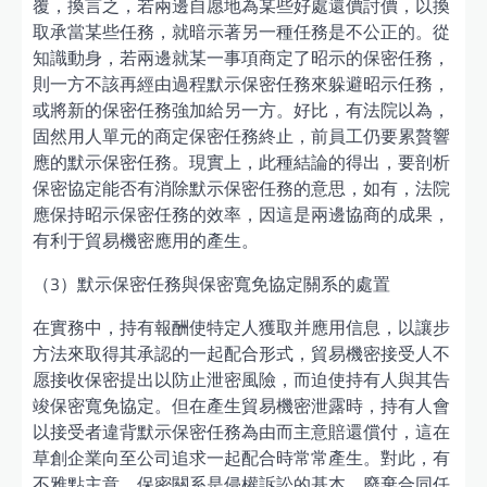
覆，換言之，若兩邊自愿地為某些好處還價討價，以換
取承當某些任務，就暗示著另一種任務是不公正的。從
知識動身，若兩邊就某一事項商定了昭示的保密任務，
則一方不該再經由過程默示保密任務來躲避昭示任務，
或將新的保密任務強加給另一方。好比，有法院以為，
固然用人單元的商定保密任務終止，前員工仍要累贅響
應的默示保密任務。現實上，此種結論的得出，要剖析
保密協定能否有消除默示保密任務的意思，如有，法院
應保持昭示保密任務的效率，因這是兩邊協商的成果，
有利于貿易機密應用的產生。
（3）默示保密任務與保密寬免協定關系的處置
在實務中，持有報酬使特定人獲取并應用信息，以讓步
方法來取得其承認的一起配合形式，貿易機密接受人不
愿接收保密提出以防止泄密風險，而迫使持有人與其告
竣保密寬免協定。但在產生貿易機密泄露時，持有人會
以接受者違背默示保密任務為由而主意賠還償付，這在
草創企業向至公司追求一起配合時常常產生。對此，有
不雅點主意，保密關系是侵權訴訟的基本，廢棄合同任