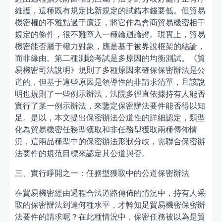
維護，這種既有規定比新規定的試錯本錢要低。但貿易
機密權的不雅點過于廣泛，將它作為會商貿易機密相干
規定的條件，很不難墮入一種輪迴論證。現實上，貿易
機密能否屬于權力對象，應是基于被界說框架的結論，
而非緣由。第二種測驗考試是多原因的均衡測試。《貿
易機密司法說明》規則了多種原因來確保保密辦法是公
道的，但基于這些原因是領導性的非請求清單，且該說
明也規則了一些例示辦法，法院多徑直依據持有人能否
實行了某一例示辦法，來鑒定保密辦法要件能否得以知
足。是以，本文提出保密辦法公道性的詳細認定，類型
化為貿易機密任務型獲取和非任務型獲取兩種傳佈情
況，這兩品種型中的保密辦法形狀分歧，需聯合保密辦
法要件的規范目標來認定其公道與否。
三、實行睜開之一：任務型獲取中的公道保密辦法
在貿易機密經由過程合法道路傳佈的情況中，持有人采
取的保密辦法到達何種水平，才幹知足貿易機密保密辦
法要件的請求呢？在此種情況中，保密任務被以為是貿