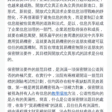
也越來越成熟。開放式立異正在為立異供給新進口、新
形式、新前提。開放式立異請求企業信息治理戰略的靜
態化，不再僅著眼于避免信息的喪失，而是要制訂企業
信息能被恰當應用的道路和法式。是以，信息共享組成
了企業信息治理的一部門。企業若想取得保存和成長，
就要在瞬息萬變、關系扁平的社會周遭的狀況中共享和
應用貿易機密，這就要為貿易機密的分送朋友構建可茲
信任的維護機制。而旨在增進貿易機密無限分送朋友的
保密辦法要件，其目標與開放式立異形式的請求是分歧
的。
保密辦法要件的規范目標，是決議一項保密辦法公道與
否的終極尺度。在實行中，法院有兩種避開這一規范目
標的測驗考試性計劃，但均因存在較年夜缺點而見效甚
微。第一種是將貿易機密視為一項權力對象，保密辦法
被視為持有人占有信息的
教學場地
方法，公道性指向的
是占有的美滿性。簡直，什么是公道保密辦法題目的處
理，依靠于“貿易機密權”的謎底，且往往具有決議性。
經由過程擴大財富權的回屬，法令對分歧好處停止有序