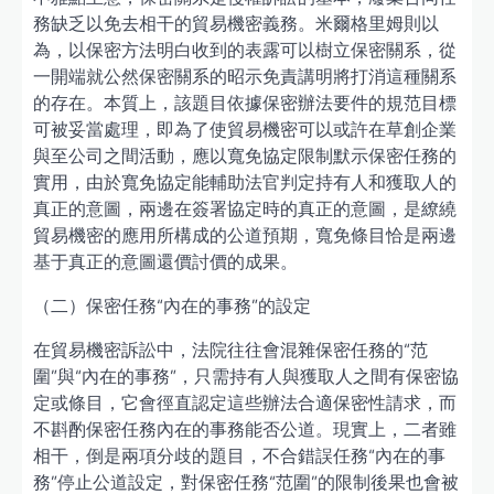
務缺乏以免去相干的貿易機密義務。米爾格里姆則以
為，以保密方法明白收到的表露可以樹立保密關系，從
一開端就公然保密關系的昭示免責講明將打消這種關系
的存在。本質上，該題目依據保密辦法要件的規范目標
可被妥當處理，即為了使貿易機密可以或許在草創企業
與至公司之間活動，應以寬免協定限制默示保密任務的
實用，由於寬免協定能輔助法官判定持有人和獲取人的
真正的意圖，兩邊在簽署協定時的真正的意圖，是繚繞
貿易機密的應用所構成的公道預期，寬免條目恰是兩邊
基于真正的意圖還價討價的成果。
（二）保密任務“內在的事務”的設定
在貿易機密訴訟中，法院往往會混雜保密任務的“范
圍”與“內在的事務”，只需持有人與獲取人之間有保密協
定或條目，它會徑直認定這些辦法合適保密性請求，而
不斟酌保密任務內在的事務能否公道。現實上，二者雖
相干，倒是兩項分歧的題目，不合錯誤任務“內在的事
務”停止公道設定，對保密任務“范圍”的限制後果也會被