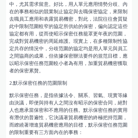
中，尤其需求留意。好比，用人單元應用情勢分歧、內
在的事務相似的競業制止協定與去職保密協定，來限制
去職員工應用和表露貿易機密，對此，法院往往會質疑
此中限制范圍較窄的協定所供給的保密，偏向認定這些
協定都有用，從而使昭示保密任務籠罩更年夜的范圍，
完成對貿易機密的周延維護。現實上，在多種限制性協
定共存的情況中，分歧范圍的協定均是用人單元與員工
之間協商的成果，但依據保密辦法要件的規范目標，應
以昭示保密任務范圍較小者為有用，加重貿易機密獲取
者的保密累贅。
2.默示保密任務的范圍限制
默示保密任務，是指依據法令、關系、習氣、現實等緣
由決議，即便與持有人之間沒有昭示的保密合同，絕對
人也應承當保密和不應用的任務。默示保密任務的實用
有潛伏的普遍性，它決議著貿易機密的終極把持范圍，
而繚繞著增進貿易機密應用的目標，默示保密任務范圍
的限制重要有三方面內在的事務：