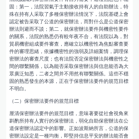
固：第一，法院習氣于主動接收持有人的自助辦法，特
殊在持有人采取了多種保密辦法情況下，法院基礎上會
認定被告采取了公道的保密辦法，而對什么是公道保密
辦法則避而不談；第二，就保密辦法要件與機密性要件
的關系，法院的熟悉仍有較年夜不合，有法院以為，對
貿易機密組成要件審查，應確立以機密性為焦點審查要
件的審理思緒，依據機密性的強弱及詳細案情，調理保
密辦法的審查尺度；也有法院否定保密辦法與機密性之
間的聯繫關係，以為能否采取保密辦法與信息能否為大
眾廣泛知悉，二者之間并不用然有聯繫關係。這些不穩
固的熟悉發生的本源，正在于保密辦法要件的規范目標
不明白。
（二）保密辦法要件的規范目標
厘清保密辦法要件的規范目標，意味著要從社會視角來
斟酌所持有人實行的保密辦法，弱化自助保密辦法在公
道保密辦法認定中的影響。正如波斯納所言，公道的保
密辦法設定是一種均衡，即堅持信息平安的辦法能否會