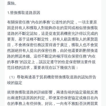
腐蝕。
1.替換獲取道路原因
有關保密任務“內在的事務”公道性的判定，一項主要原
因是持有人和獲取人對能夠存在的雷同或相似替換獲取
道路的不斷定認知，這是促進貿易機密允許得以完成的
要害。基于這種不斷定性，持有人顧及獲取人的累贅題
目，不會將保密任務設置得過于廣泛，獲取人也不會貿
然謝絕持有人提出的保密任務，由於他還要斟酌替換道
路的辨認本錢。這些不斷定終極浮現在保密任務“內在
的事務”的設定上，該設定遵守的恰是保密辦法要件規
范目標的請求，重要表現在以下幾個方面：
（1）尊敬兩邊基于貿易機密替換獲取道路的認知所告
竣的協定
就替換獲取道路的詳細影響，兩邊告竣的協定最能反應
出兩邊對該原因的判定，即便某些保密協定或條目在內
在的事務上有些掉衡。好比，一向有不雅點否決將競業