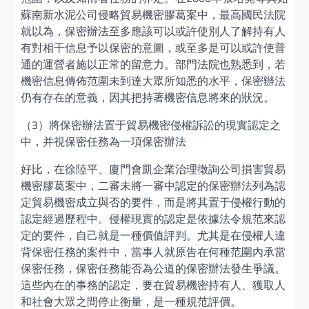
蘇南新水泥公司侵略貿易機密膠葛案中，最高國民法院
就以為，保密辦法至多應該可以或許使別人了解持有人
有對相干信息予以保密的意圖，或至多是可以或許使普
通的運營者施以正常的留意力。部門法院也熟悉到，若
機密信息傳佈范圍未到達大眾所知悉的水平，保密辦法
仍有存在的意義，因其把持著機密信息將來的狀況。
（3）將保密辦法置于貿易機密侵權訴訟的現實認定之
中，并視保密任務為一項保密辦法
好比，在徐陸平、廈門會凱企業治理徵詢公司損害貿易
機密膠葛案中，二審未將一審中認定的保密辦法列為認
定貿易機密成立與否的要件，而是將其置于侵權行動的
認定經過歷程中。侵權現實的認定是依據法令規范來認
定的要件，自己就是一種價值評判。尤其是在侵權人違
背保密任務的案件中，當事人就原告在何種范圍內承當
保密任務，保密任務能否為公道的保密辦法發生爭議。
這些內在的事務的認定，要在貿易機密持有人、獲取人
和社會大眾之間停止衡量，是一種規范評價。