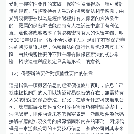
受制于機密性要件的束縛，保密性被懂得為一種可被評
價的現實。這招致持有人采取的保密辦法趨于嚴厲，由
於貿易機密被以為是經由過程持有人保密的方法發生
的，嚴厲的保密辦法能使持有人在訴訟中處于有利位
置。這也響應地增添了貿易機密持有人的保密本錢。即
便2019年修訂的《反不合法競爭法》規則了有關保密辦
法的初步舉證規定，保密辦法的實行尺度也沒有真正下
降，由於機密性要件不難主導有關保密辦法的初步舉
證，招致這種舉證規定只具無形式上的意義。
（2）保密辦法要件對價值性要件的依靠
這是指當一項機密信息的經濟價值較年夜時，信息自己
就能被接觸到的人用以辨認貿易機密的存在，無需持有
人采取額定的保密辦法。好比，在珠海仟游科技無限公
司、珠海鵬游收集科技公司等損害技巧機密膠葛案中，
法院認定，即便兩邊未簽署保密協定，游戲軟件源代碼
接觸者應能知曉公司的保深情圖和內在的事務，因源代
碼是一家游戲公司的主要技巧信息，游戲公司對其未來