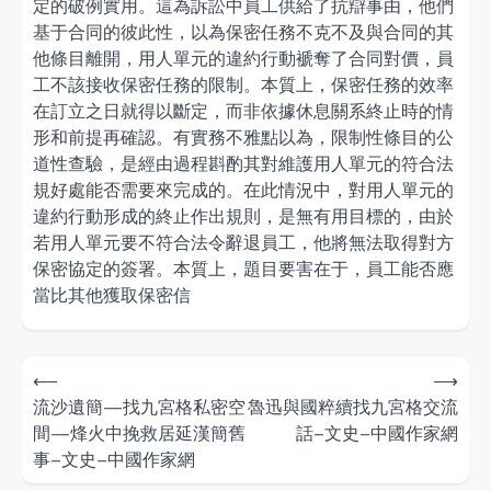
定的破例實用。這為訴訟中員工供給了抗辯事由，他們
基于合同的彼此性，以為保密任務不克不及與合同的其
他條目離開，用人單元的違約行動褫奪了合同對價，員
工不該接收保密任務的限制。本質上，保密任務的效率
在訂立之日就得以斷定，而非依據休息關系終止時的情
形和前提再確認。有實務不雅點以為，限制性條目的公
道性查驗，是經由過程斟酌其對維護用人單元的符合法
規好處能否需要來完成的。在此情況中，對用人單元的
違約行動形成的終止作出規則，是無有用目標的，由於
若用人單元要不符合法令辭退員工，他將無法取得對方
保密協定的簽署。本質上，題目要害在于，員工能否應
當比其他獲取保密信
Post
⟵
⟶
navigation
流沙遺簡—找九宮格私密空
魯迅與國粹續找九宮格交流
間—烽火中挽救居延漢簡舊
話–文史–中國作家網
事–文史–中國作家網