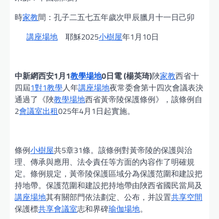
時
家教
間：孔子二五七五年歲次甲辰臘月十一日己卯
講座場地
耶穌2025
小樹屋
年1月10日
中新網西安1月1
教學場地
0日電 (楊英琦)
陜
家教
西省十
四屆
1對1教學
人年
講座場地
夜常委會第十四次會議表決
通過了《陜
教學場地
西省黃帝陵保護條例》，該條例自
2
會議室出租
025年4月1日起實施。
條例
小樹屋
共5章31條。該條例對黃帝陵的保護與治
理、傳承與應用、法令責任等方面的內容作了明確規
定。條例規定，黃帝陵保護區域分為保護范圍和建設把
持地帶。保護范圍和建設把持地帶由陜西省國民當局及
講座場地
其有關部門依法劃定、公布，并設置
共享空間
保護標
共享會議室
志和界碑
瑜伽場地
。