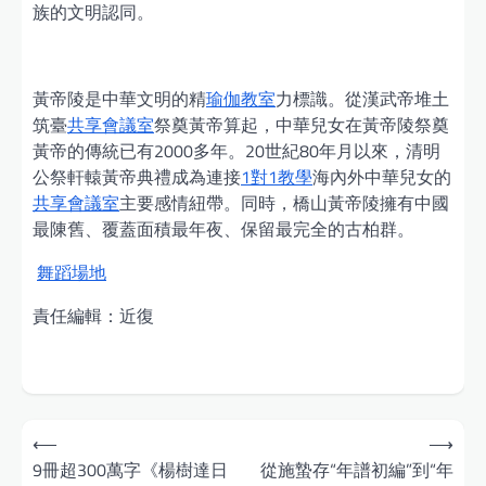
族的文明認同。
黃帝陵是中華文明的精
瑜伽教室
力標識。從漢武帝堆土
筑臺
共享會議室
祭奠黃帝算起，中華兒女在黃帝陵祭奠
黃帝的傳統已有2000多年。20世紀80年月以來，清明
公祭軒轅黃帝典禮成為連接
1對1教學
海內外中華兒女的
共享會議室
主要感情紐帶。同時，橋山黃帝陵擁有中國
最陳舊、覆蓋面積最年夜、保留最完全的古柏群。
舞蹈場地
責任編輯：近復
Post
⟵
⟶
navigation
9冊超300萬字《楊樹達日
從施蟄存“年譜初編”到“年