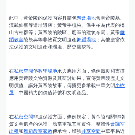
此中，黃帝陵的保護內容具體包
聚會場地
含黃帝陵墓、
漢武仙臺等遺址遺跡；黃帝手植柏、保生柏為代表的橋
山古柏群等；黃帝陵的陵區、廟區的建筑布局；黃帝
舞
蹈教室
陵祭典等非物質文明遺產
舞蹈場地
；其他應當依
法保護的文明遺產和環境、歷史風貌等。
在
私密空間
傳
教學場地
承與應用方面，條例鼓勵和支撐
應用黃帝陵文物資源及其研討結果，宣傳黃帝陵歷史文
明價值，講好黃帝陵故事，傳播更多承載中華文明
小樹
屋
、中國精力的價值符號和文明產品。
在
私密空間
非遺保護方面，條例規定，黃帝陵相關非物
質文明遺產的保護，應當重視其真實性、整體性
會議室
出租
和
舞蹈教室
家教
傳承性，增強
共享空間
中華平易近