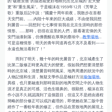
的“破敗景致”的描述能更好地映托出北京城的“宏大變
更”和“重生風采”。于是楊沫在1959年12月《芳華之
歌》重版后記中說：“國慶十周年前夜，我散步在首都
天安門前。……內陸十年來的巨大成績，不由使我回想
到曩昔——回想到‘七七事情’前我在北京生涯時的那些
情形。……那時，彷徨在這里的人們，眼看著宏偉的天
安門油漆剝落，仿佛覺醒在厚厚的塵埃中…
教學場地
…
可是這種情形，明天的青年同道再也不克不及看到——
永遠也無法看到了！”
而到了明天，幾十年的時光曩昔了，北京城產生了
比第二版修正時更為宏大的變更。假如我們想要清楚那
時的北京城，清楚曩昔時間風采、地輿周遭的狀況中的
人物記憶和生涯，無疑文學作品是極好方法
瑜伽場地
。
異樣，也只要融進到那時當刻的地輿空間之中的人物生
涯才是真正的可感、活色生噴鼻的。很顯然，楊沫在寫
作小說不久就認識到了這個題目，但這又不是經由過程
簡略的部分修正可以或許處理的，即便她在第二版中曾
經作了一番較年夜的修正，但作品在景致地輿的展現上