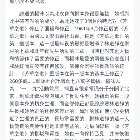
部小說不成否認。
謙遜的楊沫以為此次會商對本身很是無益，她感到
此中確有對的的成分。為此她花了3個月的時光對《芳
華之歌》停止了彌補和修正，1961年3月修正后的《芳
華之歌》由國民文學出書社出書。這是《芳華之歌》的
第二個版本。這一版最年夜的變更是增添了林道靜在鄉
村的七章和北年夜先生活動的三章，同時也對其別人物
和情節作了需要的修正，而楊沫最愛的兩個腳色盧嘉川
和林紅簡直沒有任何修改。依據金宏宇師長教師的統
計，《芳華之歌》重版本在第一版本的基本上修正了
260多處……重版本合計增寫七八萬字篇幅。楊沫以
為，“一二·九”活動前后，簡直有很多常識分子分開了北
京，到華北鄉村餐與加入了反動斗爭。她補寫的這一段
就是本身的切身生涯。而全部修正都是繚繞著林道靜的
生長和她所走的途徑來停止的，如許的修正使小說更切
近了生涯的真正的，長短常需要的，對林道靜的這一人
物塑造的典範性也是非常無益的。之后面臨這一版《芳
華之歌》的批駁和質疑，她也一向保持己見，并未恢復