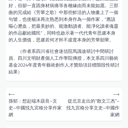
好，但卻一直因身材病痛等各種緣由而未能如愿。三部
曲的完成給《芳華之歌》中那些鮮活的人物畫上了一個
句號，也使楊沫再次熟悉到本身作為一個作家，“應該
嘔心瀝血，把最美妙的、能激動讀者、能凈化讀者魂靈
的作品獻給國民”，同時也啟示著一代代青年思慮本身
的人生價值，思慮若何才幹不虛度本身的芳華韶華。
（作者系四川省社會迷信院馬識途研討中間研討
員、四川文明財產個人工作學院傳授，本文系四川藝術
基金2024年度青年藝術創作人才贊助項目標階段性研討
結果）
Post
⟵
⟶
navigation
孫郁：想起端木蕻良–文
從北京走出的“散文三杰”–
史–中國找九宮格分享作家
找九宮格分享文史–中國作
網
家網