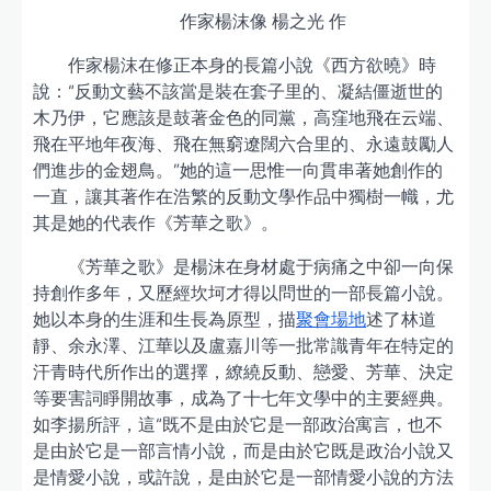
作家楊沫像 楊之光 作
作家楊沫在修正本身的長篇小說《西方欲曉》時
說：“反動文藝不該當是裝在套子里的、凝結僵逝世的
木乃伊，它應該是鼓著金色的同黨，高窪地飛在云端、
飛在平地年夜海、飛在無窮遼闊六合里的、永遠鼓勵人
們進步的金翅鳥。”她的這一思惟一向貫串著她創作的
一直，讓其著作在浩繁的反動文學作品中獨樹一幟，尤
其是她的代表作《芳華之歌》。
《芳華之歌》是楊沫在身材處于病痛之中卻一向保
持創作多年，又歷經坎坷才得以問世的一部長篇小說。
她以本身的生涯和生長為原型，描
聚會場地
述了林道
靜、余永澤、江華以及盧嘉川等一批常識青年在特定的
汗青時代所作出的選擇，繚繞反動、戀愛、芳華、決定
等要害詞睜開故事，成為了十七年文學中的主要經典。
如李揚所評，這“既不是由於它是一部政治寓言，也不
是由於它是一部言情小說，而是由於它既是政治小說又
是情愛小說，或許說，是由於它是一部情愛小說的方法