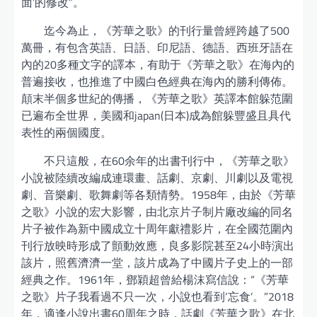
面’的修改”。
迄今為止，《芳華之歌》的刊行量曾經跨越了500
萬冊，有包含英語、日語、印尼語、德語、西班牙語在
內的20多種文字的譯本，有助于《芳華之歌》在海內的
普遍接收，也推進了中國白色經典在海內的勝利傳佈。
顛末半個多世紀的傳播，《芳華之歌》英譯本館躲范圍
已遍布全世界，美國和japan(日本)成為館躲豐盛且具代
表性的兩個國度。
不只這般，在60余年的出書刊行中，《芳華之歌》
小說被陸續改編成連環畫、話劇、京劇、川劇以及電視
劇、音樂劇、歌舞劇等各類情勢。1958年，由於《芳華
之歌》小說的宏大影響，由北京片子制片廠改編的同名
片子被作為新中國成立十周年獻禮影片，在全國范圍內
刊行放映時形成了顫動效應，良多影院甚至24小時演出
該片，照舊濟濟一堂，該片成為了中國片子史上的一部
經典之作。1961年，鄧穎超曾給楊沫寫信說：“《芳華
之歌》片子我看過不只一次，小說也看到‘忘食’。”2018
年，適逢小說出書60周年之時，話劇《芳華之歌》在北