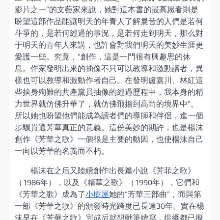
影片之一”的文藝家來說，她對這本書的最高愿看則是
盼望這部作品能讓明天的年青人了解曩昔的人們是若何
斗爭的，是若何經過的事況，是若何走到明天，那么對
于明天的青年人來講，也許會對我們明天的美妙生涯更
愛護一些。究竟，“創作，這是一門很有興趣思的休
息。作家發明出來的抽像不只可以教導和激動讀者，異
樣也可以教導和激動作者自己。在發明盧嘉川、林紅這
些捨身殉難的共產黨員抽像的經過歷程中，我本身的精
力世界就仿佛升華了，就仿佛飛揚到高尚的境界中”。
所以她也盼望他們能成為讀者們的導師和伴侶，進一個
步驟貫通芳華真正的意義。這份美妙的期許，也是楊沫
創作《芳華之歌》一個很是主要的動因，也使楊沫自己
一向以芳華的名義而不朽。
楊沫在之后又陸續創作出長篇小說《芳菲之歌》
（1986年），以及《精華之歌》（1990年），它們和
《芳華之歌》成為了
小樹屋
她的“芳華三部曲”，而與第
一部《芳華之歌》的頒發時光跨度已長達30年。實在楊
沫早在《芳華之歌》完成后就想動筆續寫，提綱都已擬