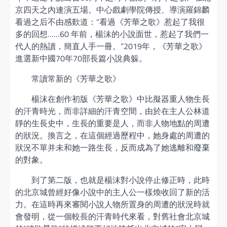
京四天之內連演五場。中心戲劇學院傳授、導演羅錦麟
看過之后不由感歎道：“看過《芳華之歌》惹起了我很
多的回想……60 年前，楊沫的小說面世，惹起了我們一
代人的熱讀，簡直人手一冊。”2019年，《芳華之歌》
進選新中國70年70部長篇小說典躲。
常讀常新的《芳華之歌》
楊沫在創作初版《芳華之歌》中比擬器重人物生長
的汗青時光，而非詳細的汗青空間，由於在主人公林道
靜的生長史中，生長的重要是人，而非人物地點的周遭
的狀況。換言之，在這個經過歷程中，她身處的周遭的
狀況不單并未和她一路生長，反而成為了她逃離和廢棄
的對象。
到了第二版，也就是楊沫對小說停止修正時，此時
的北京城曾經好像小說中的主人公一樣煥收回了新的活
力。在這時再來審閱小說人物所置身的周遭的狀況時就
會發明，從一個較長的汗青時代來看，對舊社會北京城