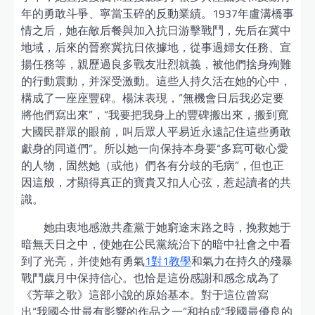
年的勇敢斗爭、寧當玉碎的反動業績。1937年盧溝橋事
情之后，她在敵后餐與加入抗日游擊戰鬥，先后在冀中
地域，后來的晉察冀抗日依據地，從事過婦女任務、宣
揚任務等，親歷過良多戰友壯烈就義，被他們捨身殉難
的行動震動，并深受激動。這些人持久活在她的心中，
構成了一座座豐碑。楊沫表現，“無機會日后我必定要
將他們寫出來”，“我要把我身上的豐碑搬出來，搬到寬
大國民群眾的眼前，叫后眾人平易近永遠記住這些勇敢
獻身的同道們”。所以她一向保持本身要“多寫可敬心愛
的人物，固然她（或他）們各有分歧的毛病”，但也正
因這般，才顯得真正的寶貴又扣人心弦，惹起讀者的共
識。
她由衷地感激共產黨于她窮途末路之時，挽救她于
暗無天日之中，使她在公民黨統治下的暗中社會之中看
到了光亮，并使她有勇氣
1對1教學
和氣力在持久的殘暴
戰鬥歲月中保持信心。也恰是這份感謝和感念成為了
《芳華之歌》這部小說的原始基本。對于這位曾寫
出“我國今世最有影響的作品之一”和拍成“我國最優良的