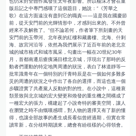
也仍未對全體作風發生太年夜影響。所以楊沫才會在重
版后記之中專門感嘆了這個題目，她說：“《芳華之
歌》在這方面遠沒有盡到它的職責——這是我在國慶節
前，從天安門前的光輝情形中，才感到出來的。不外曾
經來不及解救了。”但不論若何，作者筆下所刻畫的天
安門前的玉帶河、北年夜的紅樓和藏書樓、北海、什剎
海、故宮河沿等，依然為我們展示了近百年前的老北京
城的城市格式和城市風采，勾畫出一幅在20世紀30年
月，首都南遷后瘡痍滿目標北京城，浮現出了那時的反
動者們運動的特定地輿周遭的狀況，表白了林道靜等一
批常識青年在一個特別的汗青時辰是在一個如何多難多
災的周遭的狀況之中作出了各自的選擇，而這也進一個
步驟證實了共產黨人反動的對的性。在小說中，這種衰
頹景致與北京城的宏大變更和煥發的重生機之間構成了
一種宏大的張力，構建起了小說奇特的審美空間，讓人
在瀏覽之時不由慨嘆感喟，對人物的選擇又有了新的懂
得，也讓全部故事的產生成長看似曾經過期，但實在常
讀常新，在分歧時期讀來，總會有紛歧樣的心得領會。