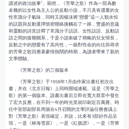
講述的政治故事”。顯然，《芳華之歌》作為一部為數
未幾的以女性為主人公的反動小說，不只具有濃重的女
性常識分子氣味，同時又因楊沫將“戀愛”這一人類永恒
的話題與反動選擇慎密聯絡接觸在了一路，豐盛的意蘊
和靈動的詩意詮釋了常識分子話語、女性話語、反動話
語之間的復雜關系，于是小說衝破了簡略的兒女情長，
反動之中的戀愛有了高尚性，一曲對性命的向往與尋求
的芳華之歌回應著豪情熱鬧的時期，為讀者帶來了新的
文學體驗。
《芳華之歌》的三個版本
《芳華之歌》于1958年1月由作家出書社初次出
書，并在《北京日報》上同時開端連載。這是《芳華之
歌》的第一個版本。該書出書后立即在寬大群眾中發生
了宏大反應，在不到一年的時光里就印刷近百萬冊。時
任中宣部副部長周揚在4月召開的文學評論任務會議上
對《芳華之歌》表現確定，并說，比來有3部好作品呈
現，一是《林海雪原》，一是《紅旗譜》，一是《芳華