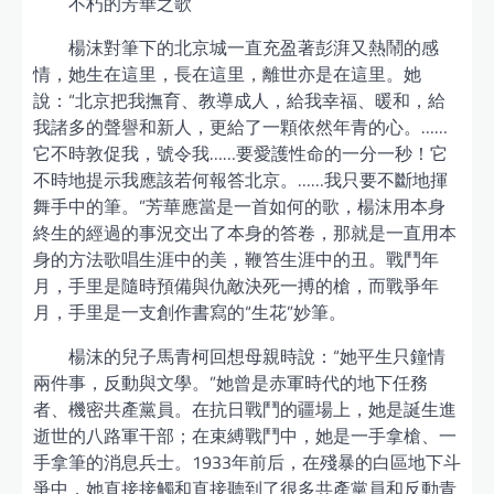
不朽的芳華之歌
楊沫對筆下的北京城一直充盈著彭湃又熱鬧的感
情，她生在這里，長在這里，離世亦是在這里。她
說：“北京把我撫育、教導成人，給我幸福、暖和，給
我諸多的聲譽和新人，更給了一顆依然年青的心。……
它不時敦促我，號令我……要愛護性命的一分一秒！它
不時地提示我應該若何報答北京。……我只要不斷地揮
舞手中的筆。”芳華應當是一首如何的歌，楊沫用本身
終生的經過的事況交出了本身的答卷，那就是一直用本
身的方法歌唱生涯中的美，鞭笞生涯中的丑。戰鬥年
月，手里是隨時預備與仇敵決死一搏的槍，而戰爭年
月，手里是一支創作書寫的“生花”妙筆。
楊沫的兒子馬青柯回想母親時說：“她平生只鐘情
兩件事，反動與文學。”她曾是赤軍時代的地下任務
者、機密共產黨員。在抗日戰鬥的疆場上，她是誕生進
逝世的八路軍干部；在束縛戰鬥中，她是一手拿槍、一
手拿筆的消息兵士。1933年前后，在殘暴的白區地下斗
爭中，她直接接觸和直接聽到了很多共產黨員和反動青