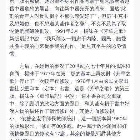
第一版的原貌。她盼望本身的作品有助于寬大讀者清楚
舊中國危殆的曩昔，向往新中國光亮的將來，固然“此
刻的青年人對反動似乎不那么感愛好了”，但仍“不克不
及想媚俗，也不想邀某些作者之寵”，不克不及為了取
悅他們就隨便刪改。1991年6月，楊沫在《芳華之歌》
新版后記中說：“我只能以一顆忠于內陸、國民，酷愛
共產主義的心來從事我的創作。”足見其平生的恥辱情
懷。
之后，在經過的事況了20世紀六七十年月的批評和
會商，楊沫于1977年在第二版的基本上再次對《芳華之
歌》停止了一次較年夜修改，1978年1月由國民文學出
書社以重印本（定本）出書，這是《芳華之歌》的第三
版。楊沫在《重印后記》中說：“這本書在此次重版
中，除了顯明的政治方面的題目，和某些有損于書中好
漢人物的描述作了個體修正外，其他方面修改很
小。”依據金宏宇師長教師統計，這一個版本與1960年
的版原形比，“修正有80多處。此中屬于政治題目和好
漢抽像題目的修改有17處，其余的都是所謂‘其他方