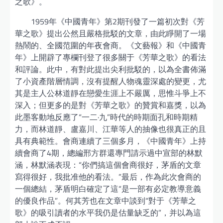
之歌》。
1959年《中國青年》第2期刊發了一篇初次對《芳
華之歌》提出公然且嚴格批駁的文章，由此睜開了一場
熱鬧的、全國范圍的年夜會商。《文藝報》和《中國青
年》上開辟了專欄刊登了很多關于《芳華之歌》的看法
和評論。此中，有對此提出尖利批駁的，以為全書佈滿
了小資產階層情調，沒有提醒人物魂靈深處的變更，尤
其是主人公林道靜在戀愛生涯上不嚴厲，思惟斗爭上不
深入；但更多的是對《芳華之歌》的贊賞和嘉獎，以為
此墨客動地反應了“一二·九”時代的時期面孔和時期精
力，而林道靜、盧嘉川、江華等人的抽像也很真正的且
具有典範性。會商連續了三個多月，《中國青年》上持
續會商了4期，總編邢方群還專門請示過中宣部的林默
涵，林默涵表現：“你們搞這個會商很好，茅盾的文章
寫得很好，我批准他的看法。”最后，作為此次會商的
一個總結，茅盾明白確定了這“是一部有必定教導意義
的優良作品”。何其芳也在文章中談到“對于《芳華之
歌》的吸引讀者的水平我仍是估量缺乏的”，并以為這