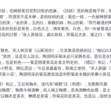
形狀，也轉變著后世對詩歌的想象。《詩經》里的梅是梅子樹，
酒”，而酒里不是木樨，是肉桂樹的皮；菊也一樣，一向被轉變
色彩的美：“金的黃，玉的白，春釀的綠，秋山的紫。”而竹籬邊的
最多的色彩是黃色，白色次之，偶有紫色、白色，則一向被看成
花的討厭：“洛人善接花，歲出新枝，而菊品尤多。遜之曰：‘
有雜色。宋人林洪著《山家清供》，引其教員危稹的話：“梅以白
。”當然，這是后人說法。陶淵明采菊未必只采雜色花。題目是在
色，也是初色——菊是開著黃花走進文明史的。《禮記》有記，
的小野花。陶弘景說：“今近道處處有，取種之便得。”宋人劉蒙《
“單葉小花”。陶淵明采的菊花應當就是和野菊差未幾的單瓣小黃花
》有記，王后有鞠衣。漢代有“兩鄭”注《周禮》，先鄭鄭司農
色如鞠塵”。鞠塵今稱酒麴，前人稱之鞠塵，意為酒麴色如塵，是土
所以鞠衣是黃衣、麴塵是黃霉，而菊花則是黃花。也是以，固然