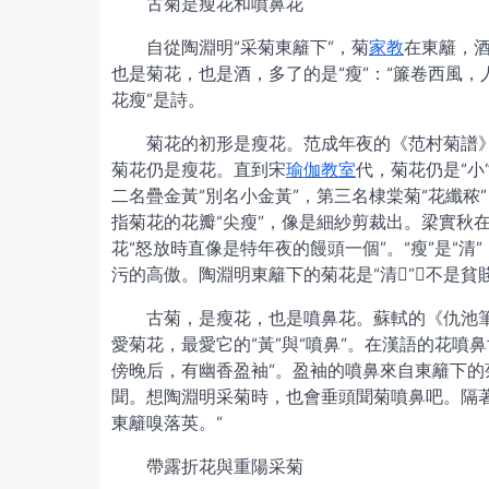
古菊是瘦花和噴鼻花
自從陶淵明“采菊東籬下”，菊
家教
在東籬，
也是菊花，也是酒，多了的是“瘦”：“簾卷西風，
花瘦”是詩。
菊花的初形是瘦花。范成年夜的《范村菊譜》
菊花仍是瘦花。直到宋
瑜伽教室
代，菊花仍是“小
二名疊金黃“別名小金黃”，第三名棣棠菊“花纖秾
指菊花的花瓣“尖瘦”，像是細紗剪裁出。梁實秋
花“怒放時直像是特年夜的饅頭一個”。“瘦”是“
污的高傲。陶淵明東籬下的菊花是“清”，不是貧賤
古菊，是瘦花，也是噴鼻花。蘇軾的《仇池筆
愛菊花，最愛它的“黃”與“噴鼻”。在漢語的花
傍晚后，有幽香盈袖”。盈袖的噴鼻來自東籬下
聞。想陶淵明采菊時，也會垂頭聞菊噴鼻吧。隔
東籬嗅落英。”
帶露折花與重陽采菊