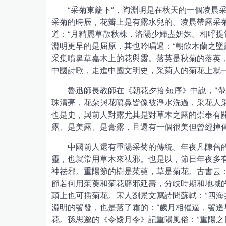
“采菊東籬下”，陶淵明是在秋天的一個凌晨
采菊的時辰，花瓣上是有露水兒的。凌晨帶露采
道：“月精麗草散秋株，洛陽少婦盡妍姝。相呼提
淵明更早的是屈原，其也吟唱過：“朝飲木蘭之墜
采集噴鼻草嘉木上的花與露。落英是秋菊的落英
中國詩歌，走進中國文明史，采菊人的菊花上就
魯迅師長教師在《朝花夕拾·短序》中說，“
珠清亮，花朵與花噴鼻皆像被淨水洗過，采花人
也是史，與前人對露尤其是對草木之露的崇奉有
露、是美露、是膏露，且還有一個很美但曾經掉
中國前人還有重陽采菊的傳統。年夜凡陳舊
靈，也就常用草木來祛邪。也是以，節日年夜多
神祛邪。重陽節的樹是茱萸，草是菊花。古書云：
節若何用茱萸和菊花辟邪延壽，分歧時期和地域的
頭上也可插菊花。宋人劉景文寫詩問蘇軾：“四海
淵明的鬢發，也是落了霜的：“歲月相催逼，鬢邊
花。孫思邈的《令嬡月令》記重陽風俗：“重陽