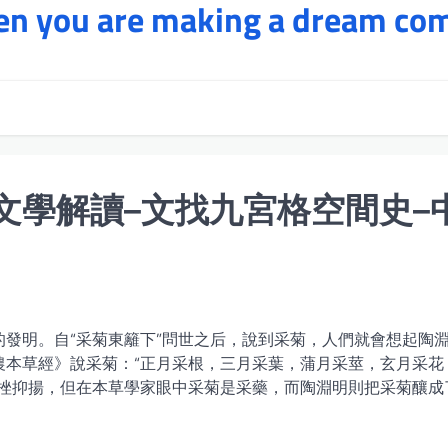
hen you are making a dream co
文學解讀–文找九宮格空間史–
發明。自“采菊東籬下”問世之后，說到采菊，人們就會想起陶
農本草經》說采菊：“正月采根，三月采葉，蒲月采莖，玄月采花
頓挫抑揚，但在本草學家眼中采菊是采藥，而陶淵明則把采菊釀成