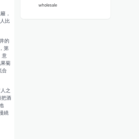
wholesale
東籬，
“人比
天井的
，第
，意
成果菊
流合
前人之
籬把酒
地
漫繞