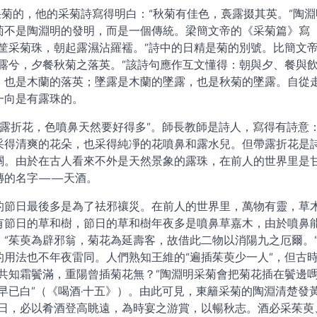
采菊的，他的采菊詩寫得明白：“秋菊有佳色，裛露掇其英。”陶淵
菊不是陶淵明的發明，而是一個傳統。梁簡文帝的《采菊篇》寫
筐采菊珠，朝起露濕沾羅襦。”詩中的日精是菊的別號。比簡文
露兮，夕餐秋菊之落英。”該詩句應作互文懂得：朝與夕、餐與
，也是木蘭的落英；墜露是木蘭的墜露，也是秋菊的墜露。自從
一向是有露珠的。
帶露折花，色噴鼻天然要好得多”。師長教師是詩人，寫得有詩意
采得清爽的花朵，也采得純凈的花噴鼻和露水兒。但帶露折花是
關。由於在古人看來不外是天然景象的露珠，在前人的世界里是
傳的名字——天酒。
的節日最後多是為了祛邪禳災。在前人的世界里，萬物有靈，草
有節日的草和樹，節日的草和樹年夜多是噴鼻草嘉木，由於噴鼻
“茱萸為辟邪翁，菊花為延壽客，故借此二物以消陽九之厄爾。
用法也不年夜雷同。人們熟知王維的“遍插茱萸少一人”，但古
共知霜鬢滿，重陽曾插菊花無？”陶淵明采菊會把菊花插在鬢邊
早已白”（《喝酒·十五》）。由此可見，東籬采菊的陶淵清楚發
之日，必以肴酒登高眺遠，為時宴之游賞，以暢秋志。酒必采茱萸