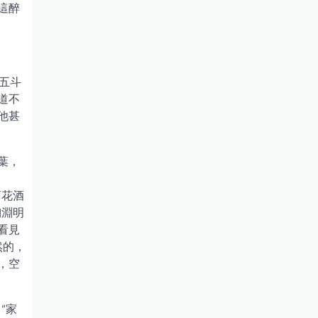
這醉
五斗
道不
他甚
葉，
菊花酒
陶淵明
看見
然的，
，空
“家