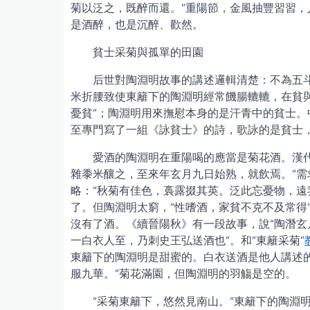
菊以泛之，既醉而還。”重陽節，金風抽豐習習
是酒醉，也是沉醉、歡然。
貧士采菊與孤單的田園
后世對陶淵明故事的講述邏輯清楚：不為五斗
米折腰致使東籬下的陶淵明經常饑腸轆轆，在貧
憂貧”；陶淵明用來撫慰本身的是汗青中的貧士
至專門寫了一組《詠貧士》的詩，歌詠的是貧士
愛酒的陶淵明在重陽喝的應當是菊花酒。漢
雜黍米釀之，至來年玄月九日始熟，就飲焉。”需
略：“秋菊有佳色，裛露掇其英。泛此忘憂物，遠
了。但陶淵明太窮，“性嗜酒，家貧不克不及常得
沒有了酒。《續晉陽秋》有一段故事，說“陶潛
一白衣人至，乃刺史王弘送酒也”。和“東籬采菊”
東籬下的陶淵明是甜蜜的。白衣送酒是他人講述
服九華。”菊花滿園，但陶淵明的羽觴是空的。
“采菊東籬下，悠然見南山。”東籬下的陶淵