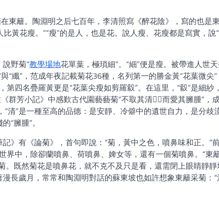
酒在東籬。陶淵明之后七百年，李清照寫《醉花陰》，寫的也是
人比黃花瘦。”“瘦”的是人，也是花。說人瘦、花瘦都是寫實，說
說野菊“
教學場地
花單葉，極瑣細”。“細”便是瘦。被帶進人世
”與“纖”，范成年夜記載菊花36種，名列第一的勝金黃“花葉微尖”
”，第四名疊羅黃更是“花葉尖瘦如剪羅縠”。在這里，“縠”是細紗
在《群芳小記》中感歎古代園藝藝菊“不取其清，而愛其臃腫”，
清”，“清”是一種至高的品德：是安靜、冷僻中的遺世自力，是分歧
的“臃腫”。
記》有《論菊》，首句即說：“菊，黃中之色，噴鼻味和正。”
噴鼻世界中，除卻蘭噴鼻、荷噴鼻、婢女等，還有一個菊噴鼻。“東
的菊。既然菊花是噴鼻花，就不克不及只是看，還需閉上眼睛靜靜
著漫長歲月，常常和陶淵明對話的蘇東坡也如許想象東籬采菊：“