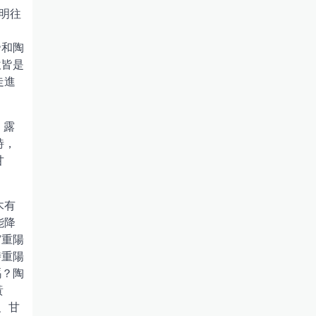
明往
帝和陶
飲皆是
走進
：露
詩，
甘
木有
能降
”重陽
時重陽
嗎？陶
黃
、甘