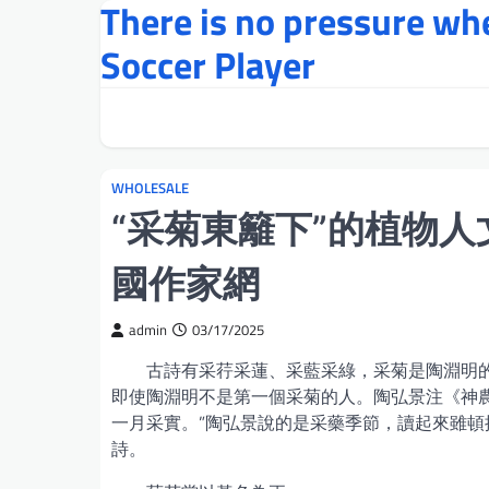
There is no pressure w
Skip
to
Soccer Player
content
WHOLESALE
“采菊東籬下”的植物人
國作家網
admin
03/17/2025
古詩有采荇采蓮、采藍采綠，采菊是陶淵明的
即使陶淵明不是第一個采菊的人。陶弘景注《神
一月采實。”陶弘景說的是采藥季節，讀起來雖
詩。