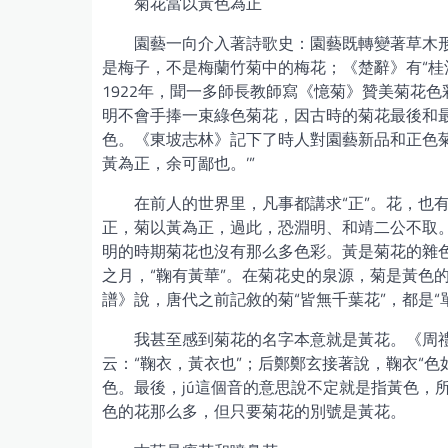
菊花當以黃色為正
園藝一向介入著詩歌史：園藝既轉變著草木
是梅子，不是梅蘭竹菊中的梅花；《楚辭》有“桂
1922年，聞一多師長教師寫《憶菊》贊美菊花
明不會手捧一束綠色菊花，因古時的菊花最後和
色。《東坡志林》記下了時人對園藝新品和正色菊
黃為正，余可鄙也。’”
在前人的世界里，凡事都講求“正”。花，也
正，菊以黃為正，過此，恐淵明、和靖二公不取
明的時期菊花也沒有那么多色彩。黃是菊花的雜
之月，“鞠有黃華”。在菊花史的泉源，菊是黃色
譜》說，唐代之前記敘的菊“皆無千葉花”，都是
我甚至感到菊花的名字本意就是黃花。《周禮
云：“鞠衣，黃衣也”；后鄭鄭玄接著說，鞠衣“
色。最後，jú這個音的意思說不定就是指黃色，
色的花那么多，但只要菊花的別號是黃花。