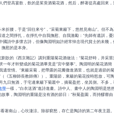
，人們登高宴飲，飲的是茱萸酒菊花酒，然后，醉著從高處回來，
米折腰，于是“回往來兮”，“采菊東籬下，悠然見南山”。但不為
與道之間掙扎，在掙扎中自我撫慰、自我激勵：“先師有遺訓，憂
。中國詩中多懷古詩，但像陶淵明如許經常悼念現代貧士的未幾，
，撫慰的是本身。
代劉歆的《西京雜記》講到重陽菊花酒做法：“菊花舒時，并采莖
求一年才幹變成的菊花酒畢竟是“宮中樂事”。陶淵明的菊花酒簡
我遺世情。”東籬采菊，把帶露的花瓣撒進酒里，也就是過節的
”（《五柳師長教師傳》）。重陽節，東籬的菊花按時怒放，可
玄月九日無酒，于宅邊東籬下菊叢中，摘菊盈把，坐其側。不多，
教學
一樣，“白衣送酒”進詩進畫。詩中人、畫中人的陶淵明是悠
的故事，陶淵明的重陽是沒有酒的節日：“秋菊盈園，而持醪靡由
明看著南山，心坎淒涼。除卻窮愁，存亡是陶詩的第二年夜主題。