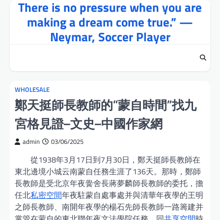
There is no pressure when you are
Skip
to
making a dream come true.” —
content
Neymar, Soccer Player
WHOLESALE
鄭天挺師長教師的“蒙自時間”找九
宮格見證–文史–中國作家網
admin
03/06/2025
從1938年3月17日到7月30日，鄭天挺師長教師在
東北邊境小城云南蒙自任務生涯了136天。那時，鄭師
長教師是受北京年夜黌舍長蔣夢麟師長教師的委托，擔
任北
私密空間
年夜駐蒙自處事處并與清華年夜學的王明
之師長教師、南開年夜學的楊石先師長教師一路籌建并
掌管在蒙自的東北聯年夜文法學院任務，同
共享空間
時