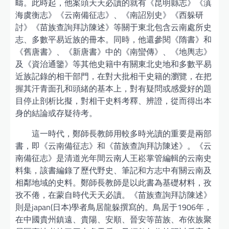
疇。此時起，他案頭天天必讀的就有《昆明縣志》《滇
海虞衡志》《云南備征志》、《南詔別史》《西躲研
討》《苗族查詢拜訪陳述》等關于東北包含云南處所史
志、多數平易近族的冊本。同時，他還參閱《隋書》和
《舊唐書》、《新唐書》中的《南蠻傳》、《地輿志》
及《資治通鑒》等其他史籍中有關東北史地和多數平易
近族記錄的相干部門，在對大批相干史籍的瀏覽，在把
握其汗青面孔和頭緒的基本上，對有疑問或感愛好的題
目停止剖析比擬，對相干史料考釋、辨證，從而得出本
身的結論或存疑待考。
這一時代，鄭師長教師用較多時光讀的重要是兩部
書，即《云南備征志》和《苗族查詢拜訪陳述》。《云
南備征志》是清道光年間云南人王崧掌管編輯的云南史
料集，該書編錄了歷代野史、筆記和方志中有關云南及
相鄰地域的史料。鄭師長教師是以此書為基礎材料，孜
孜不倦，在蒙自時代天天必讀。《苗族查詢拜訪陳述》
則是japan(日本)學者鳥居龍躲撰寫的。鳥居于1906年，
在中國貴州鎮遠、貴陽、安順、晉安等苗族、布依族聚