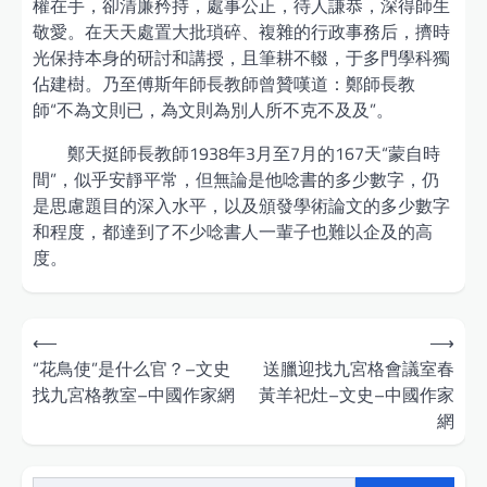
權在手，卻清廉矜持，處事公正，待人謙恭，深得師生
敬愛。在天天處置大批瑣碎、複雜的行政事務后，擠時
光保持本身的研討和講授，且筆耕不輟，于多門學科獨
佔建樹。乃至傅斯年師長教師曾贊嘆道：鄭師長教
師“不為文則已，為文則為別人所不克不及及”。
鄭天挺師長教師1938年3月至7月的167天“蒙自時
間”，似乎安靜平常，但無論是他唸書的多少數字，仍
是思慮題目的深入水平，以及頒發學術論文的多少數字
和程度，都達到了不少唸書人一輩子也難以企及的高
度。
Post
⟵
⟶
navigation
“花鳥使”是什么官？–文史
送臘迎找九宮格會議室春
找九宮格教室–中國作家網
黃羊祀灶–文史–中國作家
網