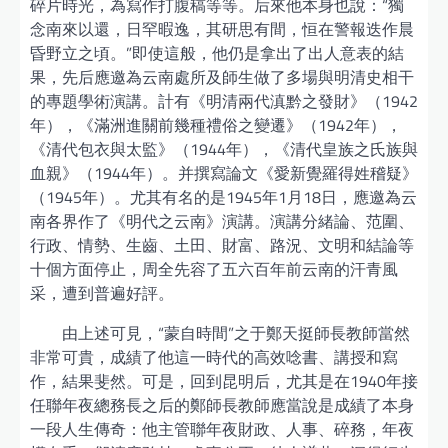
碎片時光，為寫作打腹稿等等。后來他本身也說：“獨
念南來以還，日罕暇逸，其研思有間，恒在警報迭作晨
昏野立之頃。”即使這般，他仍是拿出了出人意表的結
果，先后應邀為云南處所及師生做了多場與明清史相干
的專題學術演講。計有《明清兩代滇黔之發財》（1942
年），《滿洲進關前幾種禮俗之變遷》（1942年），
《清代包衣與太監》（1944年），《清代皇族之氏族與
血親》（1944年）。并撰寫論文《愛新覺羅得姓稽疑》
（1945年）。尤其有名的是1945年1月18日，應邀為云
南各界作了《明代之云南》演講。演講分緒論、范圍、
行政、情勢、生齒、土田、財富、路況、文明和結論等
十個方面停止，周全先容了五六百年前云南的汗青風
采，遭到普遍好評。
由上述可見，“蒙自時間”之于鄭天挺師長教師當然
非常可貴，成績了他這一時代的高效唸書、講授和寫
作，結果斐然。可是，回到昆明后，尤其是在1940年接
任聯年夜總務長之后的鄭師長教師應當說是成績了本身
一段人生傳奇：他主管聯年夜財政、人事、碎務，年夜