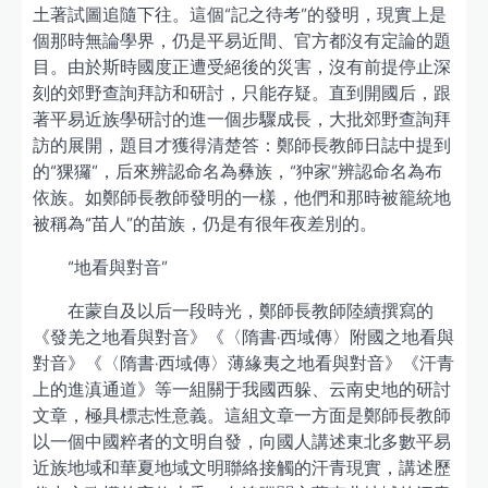
土著試圖追隨下往。這個“記之待考”的發明，現實上是
個那時無論學界，仍是平易近間、官方都沒有定論的題
目。由於斯時國度正遭受絕後的災害，沒有前提停止深
刻的郊野查詢拜訪和研討，只能存疑。直到開國后，跟
著平易近族學研討的進一個步驟成長，大批郊野查詢拜
訪的展開，題目才獲得清楚答：鄭師長教師日誌中提到
的“猓玀”，后來辨認命名為彝族，“狆家”辨認命名為布
依族。如鄭師長教師發明的一樣，他們和那時被籠統地
被稱為“苗人”的苗族，仍是有很年夜差別的。
“地看與對音”
在蒙自及以后一段時光，鄭師長教師陸續撰寫的
《發羌之地看與對音》《〈隋書·西域傳〉附國之地看與
對音》《〈隋書·西域傳〉薄緣夷之地看與對音》《汗青
上的進滇通道》等一組關于我國西躲、云南史地的研討
文章，極具標志性意義。這組文章一方面是鄭師長教師
以一個中國粹者的文明自發，向國人講述東北多數平易
近族地域和華夏地域文明聯絡接觸的汗青現實，講述歷