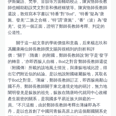
伊斯蘭語、梵學、音韻等方面輔助校正，陳寅恪師長教
師也輔助勘誤梵文對音和佛經稱號等。陳寅恪師長教師
還說，敦煌寫本字書以“特番”對“Bod”。“特番”疑為“唐
旄、發羌”二族之合稱，“特”謂“唐旄”，“番”（波）為“發
羌”。從另一個正面，證明了鄭師長教師考釋、判定的
公道性。
關于這一組文章的學術價值和意義，后來楊志玖和
馮爾康兩位師長教師撰文賜與很精到的剖析和評
價：“關于〈隋書〉的附國，鄭師長教師說‘附’字是‘發’字
的轉音，‘亦即西躲人自稱，Bod之對音’鄭師長教師還從
〈附國傳〉所載的該地風土情況，與康躲地域比證，得
出它們附近似的結論。是以他說附國確屬躲地，其取名
于Bod之對音。‘薄緣’，鄭師長教師訂正，即西躲南鄰山
國不丹。鄭師長教師關于東北邊境史地的研討，無力地
闡明發羌是躲族的祖先，躲族在隋唐時代就同中心政權
產生親密的關系，是我國多平易近族大師庭的一
員。”不只這般，由於鄭師長教師考釋出薄緣即為不
丹，是以也首創了中國同青躲高原上的這個鄰國關系史