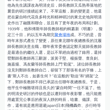
他為先生講課改為明清史后，師長教師又瓜熟蒂落地把
曩昔的研討接續起來了。不單這般，新的變更是，他還
把在蒙自時代花良多時光和精神研討的東北史地與明清
史作出了融匯和聯合，並且有了更年夜的布局和計劃。
1939年，他和傅斯年師長教師相約輯纂新《明書》，擬
定三十目，約以五年為期完
聚會場地
成。不巧的是，昔
時年末形式產生了變更，原任東北聯年夜總務長的沈履
師長教師決意去職，聯年夜常委會認定鄭天挺師長教師
是最適合的繼任人選，是以不單經由過程了錄用，還掉
臂鄭師長教師再三辭謝，派黃子堅、楊振聲、查良釗、
施嘉煬、馮友蘭等師長教師上門“勸駕”。諸位師長教師
沒見到鄭師長教師自己，卻留下了那張有名的字條，上
書“斯人不出，如蒼生何？”在這般的“勒迫”和“綁架”之
下，鄭師長教師不得已承諾出任聯年夜總務長。于是，
他平生中極難堪得且長久的“蒙自時間”一往不返了。他
的明清史研討的停頓也是以遭到很年夜影響，他只能應
用處置完公事后的夜深人靜的時辰，唸書、備課、寫
作，還有就是應用迴避japan(日本)飛機轟炸、步行時等