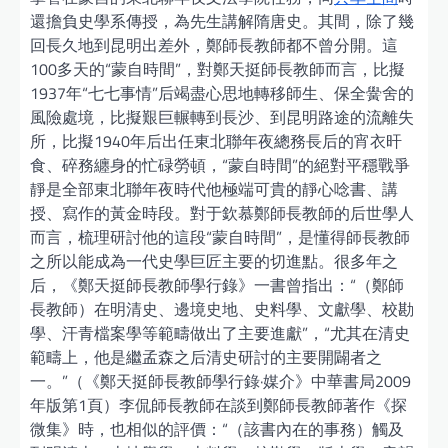
還擔負史學系傳授，為先生講解隋唐史。其間，除了幾
回長久地到昆明出差外，鄭師長教師都不曾分開。這
100多天的“蒙自時間”，對鄭天挺師長教師而言，比擬
1937年“七七事情”后竭盡心思地轉移師生、保全黌舍的
風險處境，比擬艱巨輾轉到長沙、到昆明路途的流離失
所，比擬1940年后出任東北聯年夜總務長后的宵衣旰
食、碎務纏身的忙碌勞頓，“蒙自時間”的絕對平穩戰爭
靜是全部東北聯年夜時代他極端可貴的靜心唸書、講
授、寫作的黃金時段。對于欽慕鄭師長教師的后世學人
而言，梳理研討他的這段“蒙自時間”，是懂得師長教師
之所以能成為一代史學巨匠主要的切進點。很多年之
后，《鄭天挺師長教師學行錄》一書曾指出：“（鄭師
長教師）在明清史、邊境史地、史料學、文獻學、校勘
學、汗青檔案學等範疇做出了主要進獻”，“尤其在清史
範疇上，他是繼孟森之后清史研討的主要開闢者之
一。”（《鄭天挺師長教師學行錄·媒介》中華書局2009
年版第1頁）李侃師長教師在談到鄭師長教師著作《探
微集》時，也相似的評價：“（該書內在的事務）觸及