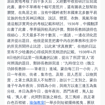
居區實地考核了四十多天后，又經數年收拾研討后寫成
此書。書中不單稀有十幅可貴照片，還有圖表之類幫助
瀏覽。在鳥居之前，沒有中國粹者對本國東北多數平易
近族的包含其神話傳說、說話、體質、衣飾、風氣等做
過這般詳實周全的考核記載和研討。1936年，中國翻譯
出書了此書，學界賜與較高的評價。鄭師長教師讀得也
很細心，天天最多不外十數頁，一邊讀，一邊在消化思
慮并提出題目。他很是留意把書中內在的事務和生涯中
的所見所聞停止比證，以此來“求真務實”。在他的日誌
里有不少唸書的心得或與所見映證的記載。1938年4月
8日他的日誌里一段風趣的記敘，提出了所謂“苗人”若
何辨識的題目。鄭師長教師寫道：“九時偕立功（魏立
功師長教師——筆者注）進城。蒙自每三日一小街，六
日一年夜街。街者，集市也。及期，苗人悉至，以物買
賣，土著土偶及苗人不知歷日，故以十二支別之。蒙自
逢子午為年夜街，卯酉為小街，與南方以逢三逢五為集
分歧。本日為庚午日，值年夜街。西門表裡，夷人如
蟻，‘夷人者’，此間對苗族之稱也。見三夷婦，跣足著
白色百褶裙，
瑜伽教室
[一舉步則短裙擺佈搖曳，厥狀