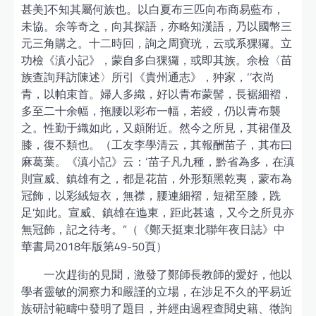
甚美]不知其屬何族也。以白夏布三匹向布商易藍布，
未協。余等奇之，向其探語，亦略知漢語，乃以國幣三
元三角購之。十二時回，詢之周寶珖，云或系猓玀。立
功檢《滇小記》，蒙自多白猓玀，或即其族。余檢〈苗
族查詢拜訪陳述〉所引《貴州通志》，狆家，‘’衣尚
青，以帕束首。婦人多織，好以青布蒙髻，長裾細褶，
多至二十余幅，拖腰以彩布一幅，若綬，仍以青布襲
之。性勤于織如此，又頗附近。然今之所見，其裙僅及
膝，復不類也。（工友李學清云，其報酬苗子，其布曰
麻葛葉。《滇小記》云：‘苗子凡九種，黔省為多，在滇
則宣威、鎮雄有之，都是花苗，外形類黑乾夷，蒙布為
冠飾，以彩絨短衣，無襟，腰連細褶，短裙至膝，跣
足’如此。宣威、鎮雄在迆東，距此甚遠，又今之所見亦
無冠飾，記之待考。”（《鄭天挺東北聯年夜日誌》中
華書局2018年版第49-50頁）
一次趕街的見聞，激發了鄭師長教師的愛好，他以
學者靈敏的洞察力和嚴謹的立場，在涉足不久的平易近
族研討範疇中發明了題目，并經由過程查閱史籍、徵詢