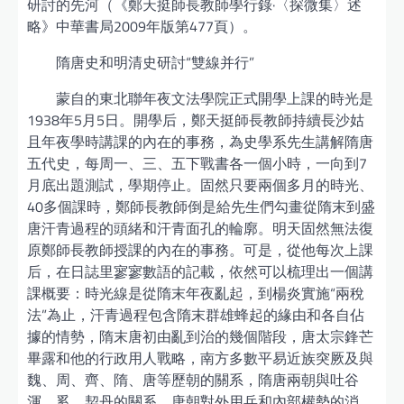
研討的先河（《鄭天挺師長教師學行錄·〈探微集〉述
略》中華書局2009年版第477頁）。
隋唐史和明清史研討“雙線并行”
蒙自的東北聯年夜文法學院正式開學上課的時光是
1938年5月5日。開學后，鄭天挺師長教師持續長沙姑
且年夜學時講課的內在的事務，為史學系先生講解隋唐
五代史，每周一、三、五下戰書各一個小時，一向到7
月底出題測試，學期停止。固然只要兩個多月的時光、
40多個課時，鄭師長教師倒是給先生們勾畫從隋末到盛
唐汗青過程的頭緒和汗青面孔的輪廓。明天固然無法復
原鄭師長教師授課的內在的事務。可是，從他每次上課
后，在日誌里寥寥數語的記載，依然可以梳理出一個講
課概要：時光線是從隋末年夜亂起，到楊炎實施“兩稅
法”為止，汗青過程包含隋末群雄蜂起的緣由和各自佔
據的情勢，隋末唐初由亂到治的幾個階段，唐太宗鋒芒
畢露和他的行政用人戰略，南方多數平易近族突厥及與
魏、周、齊、隋、唐等歷朝的關系，隋唐兩朝與吐谷
渾、奚、契丹的關系，唐朝對外用兵和內部權勢的消