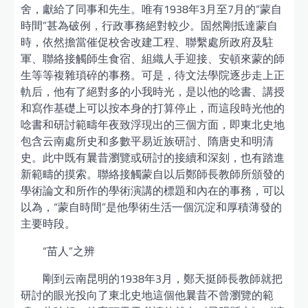
舍，獻給了同事和先生。唯有1938年3月至7月的“蒙自
時間”甚為破例，行政事務絕對較少。固然剛抵達蒙自
時，依然擔當催促校舍改建工程、聯繫處所政府及駐
軍、聯絡接觸師生食宿、組織人手迎接、安頓來蒙的師
生等等複雜瑣碎的事務。可是，待文法學院逐步走上正
軌后，他有了絕對多的小我時光，是以他的唸書、講授
和寫作基礎上可以按本身的打算停止，而這段時光他的
唸書和研討範疇年夜致浮現出的三個方面，即東北史地
包含云南處所史和多數平易近族研討、隋唐史和明清
史。此中既有曩昔瀏覽或研討的接續和深刻，也有踏進
新範疇的摸索。聯絡接觸蒙自以后鄭師長教師所頒發的
學術論文和所作的學術演講的標題和內在的事務，可以
以為，“蒙自時間”是他學術生活一個沉淀和厚積薄發的
主要時段。
“苗人”之辨
剛到云南昆明的1938年3月，鄭天挺師長教師就把
研討的眼光投向了東北史地這個他曩昔不曾瀏覽的範