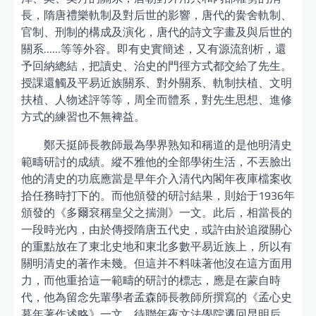
長，隋唐禮樂軌制及對后世的影響，唐代的黌舍軌制、
官制、刑制的構成及演化，唐代的詩文字畫及與后世的
關系……等等外容。即有史實簡述，又有源流剖析，還
予回納總結，把讀史、治史的門徑方式都交給了先生。
授課還觸及平易近族關系、對外關系、軌制扶植、文明
扶植、人物述評等等，周全而體系，對先生思想、進修
方式的練習也不無裨益。
鄭天挺師長教師最為學界熟知和稱道的是他明清史
範疇研討的成績。縱不雅他的全部學術生活，不丟臉出
他的清史的功底應當是早年介入清代內閣年夜庫檔案收
拾任務時打下的。而他頒發的研討結果，則始于1936年
頒發的《多爾袞稱皇父之揣測》一文。此后，相當長的
一段時光內，由於傳授隋唐五代史，或許由於追蹤關心
的重點放在了東北史地和東北多數平易近族上，所以有
關明清史的著作未幾。但這并不料味著他沒在這方面用
力，而他重拾這一範疇的研討的標志，應是在蒙自時
代，他為留念先輩學者孟森師長教師所撰寫的《孟心史
暮年著作述略》一文。待聯年夜文法學院遷回昆明后，