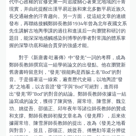
代中心政權的官修史乘一向追蹤關心著東北地域的汗青
現實，并由此提醒出漢平易近族和東北多數平易近族久
長交通融會的汗青趨向。另一方面，從這組文章的連續
發布，再聯絡接觸鄭師長教師1934年曾為北年夜國文系
先生講解古地輿學課的過往和進滇后一向瀏覽和研討的
題目，能深深地感觸感染到博學的學者對常識的體系掌
握的深摯功底和融合貫穿的強盛才能。
對于《新唐書·吐蕃傳》中“發羌”一詞的考釋，成為
鄭師長教師撰寫這一組學術論文的出發點。他在瀏覽新
舊唐書時留意到，“發羌”很能夠是西躲土名“Bod”的對
音。于是循著這一線索，遍查歷代史籍，以地輿證“發
羌”之地看，以古音證“發”字與“Bod”可絕對，進而得
出“發羌”即“Bod”的對音的結論。鄭師長教師依據這一結
論寫成的論文，獲得了陳寅恪、羅常培、陳雪屏、魏立
功、姚從吾、邵循正、邱年夜年等諸位師長教師的贊成
和支撐。鄭師長教師初擬文章名為《發羌釋》，后來依
據羅常培、陳雪屏師長教師的提出，改為《發羌之地看
與對音》。並且，卲循正、姚從吾、傅懋勣等還分辨從