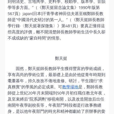
到明清史、古地輿學、史料學、校勘學、版本學、音韻
學等多方面。”（《鄭天挺留念論文集》1990年版第
567頁）japan(日本)汗青學者神田信夫甚至稱鄭師長教
師是“中國清代史研討的第一人。”（《鄭天挺師長教師
學行錄·〈鄭天挺著探微集〉》第481頁）要真正懂得這
些高度的評價，離不開清楚師長教師學術生活中長久卻
不成或缺的“蒙自時間”的情形。
鄭天挺
固然，鄭天挺師長教師平生獲得豐富的學術成績，
享有高尚的學術位置，最基礎上是由於他從青年時期到
耄耋暮年，持久孜孜不倦地進修、研討，平生踐行“求
真務實”的學風的必定成果。可
教學場地
是，鄭師長教
師從上世紀20年月末開端到50年月初任職任教北年夜，
及至束縛后“院系調劑”移硯南開，以及改造開放后出任
南開年夜學副校長等，年夜部門時段都是行政事務纏
身，是以他年夜部門的時光和精神都獻給了所辦事的黌