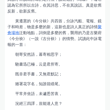
認為它所所以古詩，在其詩思，不在其說話。真是欲舊
反新，欲新反舊。
黃遵憲的《今分袂》共四首，分詠汽船、電報、鏡
子和時差，物是多麼的新，這新也是詩人真正的詩情
聚
會場地
泛動地點，詞倒是多麼的舊，襲用的乃是古樂府
《今分袂》（一說《古分袂》）的情勢。試讀此中詠電
報的一首：
朝寄安然語，暮寄相思字；
馳書迅已極，云是君所寄。
既非君手書，又無君默記；
雖署花字名，知誰箝緡尾。
平常并坐語，未遽悉苦衷，
況經三四譯，豈能達人意？