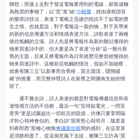
聯想；而接上去對于發送電報要用到的電線，卻當成極
為熟習的事物了，以“思”進“絲”
小樹屋
，經由過程諧音
的樂府詩技法，表達了電報之迅捷仍抵抗不了如電的懷
念之情。也就是說，對于電報這一新的物，對于其帶來
的新的信息傳遞方法和情感表達方法，詩歌表達了兩種
彼此牴觸的立場。詩人先是將電報作為新的難以懂得的
物來寫進詩中的，但大要是為了表達“分袂”這一難分新
舊的主題，后來又將電報作為日常經歷完整曾經懂得的
物來寫進詩中。這種前后牴觸的情況，假如不加細察，
就會有陳三立“以新事而合舊格，質古淵茂，隱惻繾
綣”的推重，而完整掉臂詩人在新舊之間擺佈支絀的情
狀了。
通不雅全詩，詩人表達的都是對電報傳遞信息和表
達情感方法的不信賴，最后一句“安得如電光，一閃至
君旁”更是試圖超出一切前言的阻擋，仿佛只要零間隔
才幹心領神會似的。李白詩“我寄愁心與明月，隨君直
到夜郎西”那種心物無
會議室出租
間的感到，在這里算
是消散殆盡了。從這個意義下去說，被陳三立許為“質