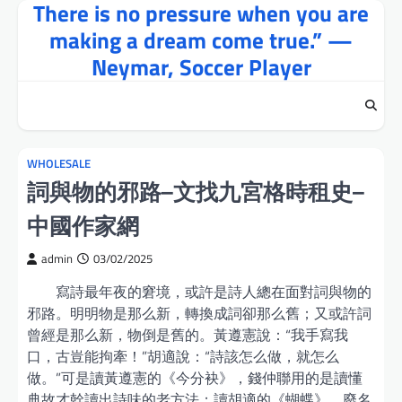
There is no pressure when you are
Skip
to
making a dream come true.” —
content
Neymar, Soccer Player
WHOLESALE
詞與物的邪路–文找九宮格時租史–
中國作家網
admin
03/02/2025
寫詩最年夜的窘境，或許是詩人總在面對詞與物的
邪路。明明物是那么新，轉換成詞卻那么舊；又或許詞
曾經是那么新，物倒是舊的。黃遵憲說：“我手寫我
口，古豈能拘牽！”胡適說：“詩該怎么做，就怎么
做。”可是讀黃遵憲的《今分袂》，錢仲聯用的是讀懂
典故才幹讀出詩味的老方法；讀胡適的《蝴蝶》，廢名