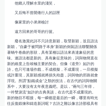
他鄉人理解水里的淺笑，
又后悔不曾開倦行人的話匣
像家里的小弟弟檢討
遠方回來的哥哥的行篋。
廢名激賞此詩不只詩意新穎，取譬新穎，並且語法
新穎，“自豪于被問路于本身”新穎的倒裝語法聯繫關係
著蝸牛卷曲的形狀，具有某種以語法來表達象征的意
味。連語法都是新的、具有象征意味的，詞與物簡直在
新的維度上告竣極主要的契合。但像《道旁》如許的
詩，也只可逢場作戲，不成模擬，不成重現，一旦模擬
或許重現，其新穎感就將損失殆盡，詞與物的邪路就會
浮現。所謂“點鐵成金”之類的技法，在古代的詞與物關
系中，大要沒有太年夜意義吧。是以，“兩句三年得，
一吟雙淚流”如許的古典美談，在古代是不成重現的。
新的物目不暇接，每一瞬都是最后的一瞬，哪里有時光
往反復鍛煉和鑄造新詞呢？古詩之難以像古詩那樣具有