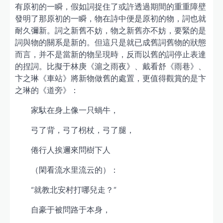
有原初的一瞬，假如詞捉住了或許透過期間的重重障壁
發明了那原初的一瞬，物在詩中便是原初的物，詞也就
耐久彌新。詞之新舊不妨，物之新舊亦不妨，要緊的是
詞與物的關系是新的。但這只是就已成舊詞舊物的狀態
而言，并不是當新的物呈現時，反而以舊的詞停止表達
的捏詞。比擬于林庚《滬之雨夜》、戴看舒《雨巷》、
卞之琳《車站》將新物做舊的處置，更值得觀賞的是卞
之琳的《道旁》：
家馱在身上像一只蝸牛，
弓了背，弓了枴杖，弓了腿，
倦行人挨邇來問樹下人
（閑看流水里流云的）：
“就教北安村打哪兒走？”
自豪于被問路于本身，