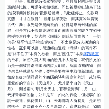
但是，現實是詩依然在變更，並且后起的詩與黃遵
憲的詩比擬，可謂年夜相徑庭。即如被夏曉虹譏為下賤
的譚澤闿詠模特詩“歡憐通體嬌，為歡緩停止。恣歡寫
真態，寸寸在歡目”，雖形似半夜歌，而其實吟味賞玩
古代生涯；眼光是佈滿肉欲的，仿佛是來自封建的淫
猥，但是古代不恰是束縛欲看而佈滿欲看的嗎？在如許
的變換途徑中，胡適的《蝴蝶》倒貌新而實舊了，一切
仍是“發乎情止乎禮義”的樣子，不太像是詩人胡適的真
性格；至多可以說，胡適經由過程《蝴蝶》的寫作不
是“關不住了”本身的欲看，而是“關住了”本身
舞蹈教室
的欲看。原初的詩人胡適的臉孔不太清楚，我們所見的
乃是一個被特別潤飾過的詩人胡適。所謂原初的物，倒
也未見得就是新的物，要害是要在詞中取得新穎感。例
如廢名從頭闡釋過的李商隱的詩和溫庭筠的詞，或許馬
雁愛好的李白的《天山月》。尤其是李白的《天山
月》，開首兩句“明月出天山，蒼莽云海間”，月、山、
云海皆非新的物，並且是亙古如此的舊物，但經李白的
詞一表達，就仿佛月、山、云海都為人所初見，是原初
的樣子，新穎得不克不及再新穎了。這也就是說，物總