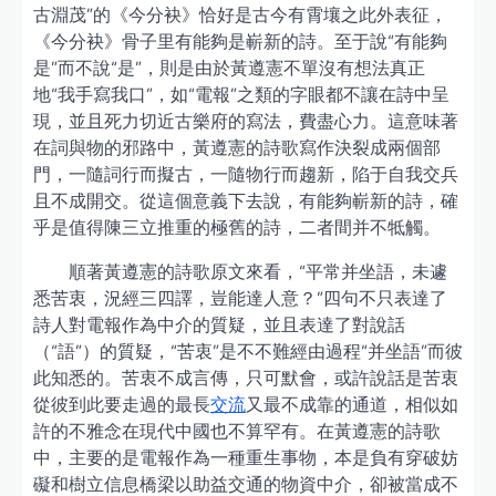
古淵茂”的《今分袂》恰好是古今有霄壤之此外表征，
《今分袂》骨子里有能夠是嶄新的詩。至于說“有能夠
是”而不說“是”，則是由於黃遵憲不單沒有想法真正
地“我手寫我口”，如“電報”之類的字眼都不讓在詩中呈
現，並且死力切近古樂府的寫法，費盡心力。這意味著
在詞與物的邪路中，黃遵憲的詩歌寫作決裂成兩個部
門，一隨詞行而擬古，一隨物行而趨新，陷于自我交兵
且不成開交。從這個意義下去說，有能夠嶄新的詩，確
乎是值得陳三立推重的極舊的詩，二者間并不牴觸。
順著黃遵憲的詩歌原文來看，“平常并坐語，未遽
悉苦衷，況經三四譯，豈能達人意？”四句不只表達了
詩人對電報作為中介的質疑，並且表達了對說話
（“語”）的質疑，“苦衷”是不不難經由過程“并坐語”而彼
此知悉的。苦衷不成言傳，只可默會，或許說話是苦衷
從彼到此要走過的最長
交流
又最不成靠的通道，相似如
許的不雅念在現代中國也不算罕有。在黃遵憲的詩歌
中，主要的是電報作為一種重生事物，本是負有穿破妨
礙和樹立信息橋梁以助益交通的物資中介，卻被當成不