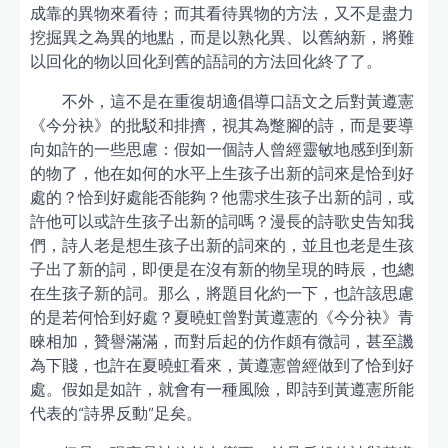
成靠的異物來看待；而其看待異物的方法，又不是盡力
挖掘異之為異的地點，而是以熟化異、以舊納新，將難
以回化的物以回化到舊的語詞的方法回化終了了。
不外，這不是在重復胡適倡導口語文之后對黃遵憲
《今分袂》的批駁和排擠，視其為蹩腳的詩，而是要導
向如許的一些思慮：假如一個詩人曾經靈敏地感到到新
的物了，他在如何的水平上生孩子出新的詞來是恰到好
處的？恰到好處能否能夠？他需求生孩子出新的詞，或
許他可以或許生孩子出新的詞嗎？漫長的詩歌史告知我
們，詩人老是想生孩子出新的詞來的，並且也老是生孩
子出了新的詞，即便是在沒有新的物呈現的時辰，也總
在生孩子新的詞。那么，將題目化約一下，也許該思慮
的是若何恰到好處？夏曉虹曾對黃遵憲的《今分袂》青
睞相加，贊譽滿滿，而對后起的仿作頗有微詞，甚至譏
為下賤，也許在夏曉虹看來，黃遵憲曾經做到了恰到好
處。假如是如許，就會有一種風險，即詩到黃遵憲所能
代表的“詩界反動”足矣。