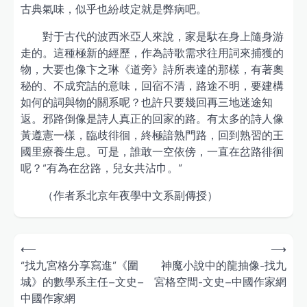
古典氣味，似乎也紛歧定就是弊病吧。
對于古代的波西米亞人來說，家是馱在身上隨身游
走的。這種極新的經歷，作為詩歌需求往用詞來捕獲的
物，大要也像卞之琳《道旁》詩所表達的那樣，有著奧
秘的、不成究詰的意味，回宿不清，路途不明，要建構
如何的詞與物的關系呢？也許只要幾回再三地迷途知
返。邪路倒像是詩人真正的回家的路。有太多的詩人像
黃遵憲一樣，臨歧徘徊，終極諳熟門路，回到熟習的王
國里療養生息。可是，誰敢一空依傍，一直在岔路徘徊
呢？“有為在岔路，兒女共沾巾。”
（作者系北京年夜學中文系副傳授）
Post
⟵
⟶
navigation
“找九宮格分享寫進”《圍
神魔小說中的龍抽像-找九
城》的數學系主任–文史–
宮格空間-文史–中國作家網
中國作家網