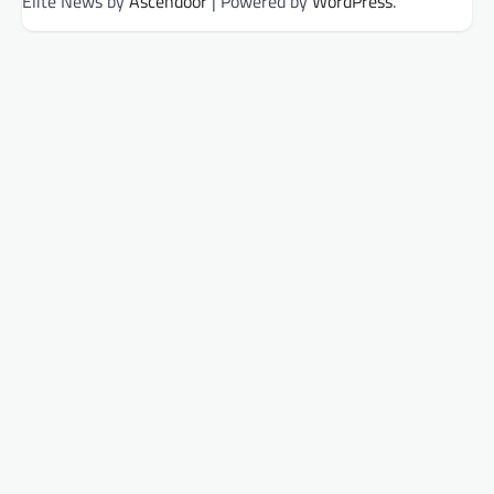
Elite News by
Ascendoor
| Powered by
WordPress
.