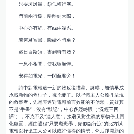
只要斑斑墨，頗似臨行淚。
門前兩行樹，離離到天際，
中心亦有絲，有絲兩端系。
若何君寄書，斷續不時至？
逐日百斯須，書到時有幾？
一息不相聞，使我容顏悴。
安得如電光，一閃至君旁！
詩中對電報這一新的物反復描摹、詠嘆，離情早成
承載新物的舊框子，襯托罷了。以抒懷主人公臉孔呈現
的敘事者，先是表達對電報前言效能的不信賴，質疑其
不是“手書”，沒有“默記”，中心多經轉販（“況經三四
譯”），不克不及“達人意”；接著又對生疏的事物停止回
化處置，經由過程“只要斑斑墨，頗似臨行淚”的比方賦
電報以抒懷主人公可以或許懂得的情勢，然后睜開新的