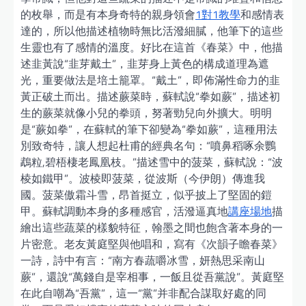
的枚舉，而是有本身奇特的親身領會
1對1教學
和感情表
達的，所以他描述植物時無比活潑細膩，他筆下的這些
生靈也有了感情的溫度。好比在這首《春菜》中，他描
述韭黃說“韭芽戴土”，韭芽身上黃色的構成道理為遮
光，重要做法是培土籠罩。“戴土”，即佈滿性命力的韭
黃正破土而出。描述蕨菜時，蘇軾說“拳如蕨”，描述初
生的蕨菜就像小兒的拳頭，努著勁兒向外擴大。明明
是“蕨如拳”，在蘇軾的筆下卻變為“拳如蕨”，這種用法
別致奇特，讓人想起杜甫的經典名句：“噴鼻稻啄余鸚
鵡粒,碧梧棲老鳳凰枝。”描述雪中的菠菜，蘇軾說：“波
棱如鐵甲”。波棱即菠菜，從波斯（今伊朗）傳進我
國。菠菜傲霜斗雪，昂首挺立，似乎披上了堅固的鎧
甲。蘇軾調動本身的多種感官，活潑逼真地
講座場地
描
繪出這些蔬菜的樣貌特征，翰墨之間也飽含著本身的一
片密意。老友黃庭堅與他唱和，寫有《次韻子瞻春菜》
一詩，詩中有言：“南方春蔬嚼冰雪，妍熱思采南山
蕨”，還說“萬錢自是宰相事，一飯且從吾黨說”。黃庭堅
在此自嘲為“吾黨”，這一“黨”并非配合謀取好處的同