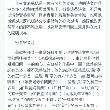
年夜文豪蘇軾是一位有名的美食家，他的詩文作品
中良多也都和種菜與菜園相干。觀賞這些詩文，不只可
以清楚豐盛多彩、興趣實足的蔬菜和美食常識，也可以
感觸感染蘇軾輾轉分歧處所時的心坎感情，感悟他對天
然草木的靜不雅立場，以及那安于田園生涯并樂在此中
的開朗境界。
密意寄菜蔬
蘇軾對種菜一事愛好極年夜，他曾在詩文中說“細
雨郊園聊種菜”（《次韻楊褒初春》），由此可見他對
耕耕田園一事的偏心。在蘇軾的作品中，關于蔬菜的詩
詞有良多，據不完整統計，他的詩詞中直接呈現“菜”字
的有三十多首；呈現“筍”字的有六十多首，如“新筍出林
噴鼻”（《年夜老寺竹間閣子》）；呈現“瓜”字的有三十
多首，如“瓜蔓網疏籬”（《江村二首》）；呈現“韭”字
的有十幾首，如“春盤得青韭”（《元祐九年立春》）；
呈現“蔥”字的有接近二十首，如“一杯湯餅潑油
蔥”（《和參廖見寄》）；呈現“姜”字的有三十多首，