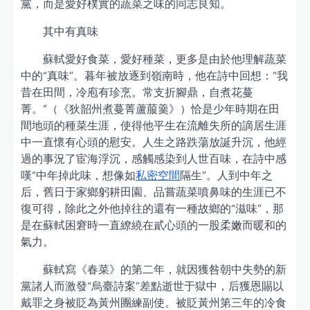
黨，而是愛好樸實的蔬菜之味的同志良知。
其中有真味
蘇軾愛好食菜，愛好種菜，更多是由於他理解蔬菜
中的“真味”。暮年被放逐到嶺南時，他在詩中回想：“我
昔在田間，冷庖有珍烹。常支折腳鼎，自煮花蔓
菁。”（《狄韶州煮蔓菁蘆菔羹》）恰是少年時期在田
間地頭的種菜生涯，使得他平生在流離失所的謫居生涯
中一直懷有心頭的慰安。人生之路跌蕩放誕升沉，他經
過的事況了宦海浮沉，感觸感染到人世百味，在詩中感
嘆“中年掉此味，想像如
私密空間
隔生”。人到中年之
后，舊日于家鄉躬耕田園、品嘗蔬菜噴鼻味的生涯已不
復可得，除此之外他掉往的還有一種故鄉的“滋味”，那
是在蘇軾困窘時一直繚繞在貳心頭的一股柔嫩而暖和的
氣力。
蘇軾寫《春菜》的第二年，就因獲咎朝中失勢的新
黨諸人而激發“烏臺詩案”差點逝世于獄中，后獲恩賜以
戴罪之身被貶為黃州團練副使。被貶黃州第三年的冷食