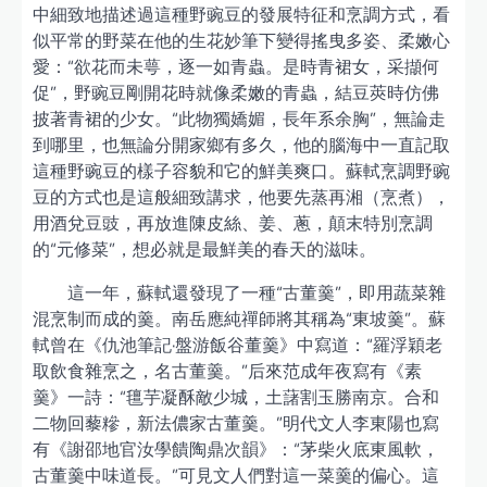
中細致地描述過這種野豌豆的發展特征和烹調方式，看
似平常的野菜在他的生花妙筆下變得搖曳多姿、柔嫩心
愛：“欲花而未萼，逐一如青蟲。是時青裙女，采擷何
促”，野豌豆剛開花時就像柔嫩的青蟲，結豆莢時仿佛
披著青裙的少女。“此物獨嬌媚，長年系余胸”，無論走
到哪里，也無論分開家鄉有多久，他的腦海中一直記取
這種野豌豆的樣子容貌和它的鮮美爽口。蘇軾烹調野豌
豆的方式也是這般細致講求，他要先蒸再湘（烹煮），
用酒兌豆豉，再放進陳皮絲、姜、蔥，顛末特別烹調
的“元修菜”，想必就是最鮮美的春天的滋味。
這一年，蘇軾還發現了一種“古董羹”，即用蔬菜雜
混烹制而成的羹。南岳應純禪師將其稱為“東坡羹”。蘇
軾曾在《仇池筆記·盤游飯谷董羹》中寫道：“羅浮穎老
取飲食雜烹之，名古董羹。”后來范成年夜寫有《素
羹》一詩：“氊芋凝酥敵少城，土藷割玉勝南京。合和
二物回藜糝，新法儂家古董羹。”明代文人李東陽也寫
有《謝邵地官汝學饋陶鼎次韻》：“茅柴火底東風軟，
古董羹中味道長。”可見文人們對這一菜羹的偏心。這