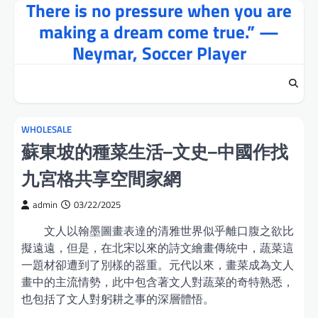
There is no pressure when you are
Skip
to
making a dream come true.” —
content
Neymar, Soccer Player
WHOLESALE
蘇東坡的種菜生活–文史–中國作找
九宮格共享空間家網
admin
03/22/2025
文人以翰墨圖畫表達的清雅世界似乎離口腹之欲比
擬遠遠，但是，在北宋以來的詩文繪畫傳統中，蔬菜這
一題材卻遭到了別樣的器重。元代以來，畫菜成為文人
畫中的主流情勢，此中包含著文人對蔬菜的奇特熟悉，
也包括了文人對躬耕之事的深層體悟。