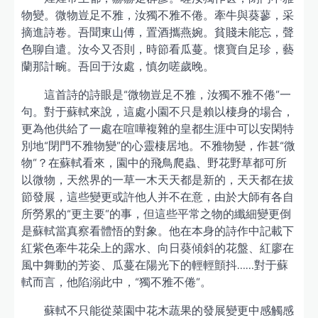
物變。微物豈足不雅，汝獨不雅不倦。牽牛與葵蓼，采
摘進詩卷。吾聞東山傅，置酒攜燕婉。貧賤未能忘，聲
色聊自遣。汝今又否則，時節看瓜蔓。懷寶自足珍，藝
蘭那計畹。吾回于汝處，慎勿嗟歲晚。
這首詩的詩眼是“微物豈足不雅，汝獨不雅不倦”一
句。對于蘇軾來說，這處小園不只是賴以棲身的場合，
更為他供給了一處在喧嘩複雜的皇都生涯中可以安閑特
別地“閉門不雅物變”的心靈棲居地。不雅物變，作甚“微
物”？在蘇軾看來，園中的飛鳥爬蟲、野花野草都可所
以微物，天然界的一草一木天天都是新的，天天都在拔
節發展，這些變更或許他人并不在意，由於大師有各自
所勞累的“更主要”的事，但這些平常之物的纖細變更倒
是蘇軾當真察看體悟的對象。他在本身的詩作中記載下
紅紫色牽牛花朵上的露水、向日葵傾斜的花盤、紅廖在
風中舞動的芳姿、瓜蔓在陽光下的輕輕顫抖……對于蘇
軾而言，他陷溺此中，“獨不雅不倦”。
蘇軾不只能從菜園中花木蔬果的發展變更中感觸感