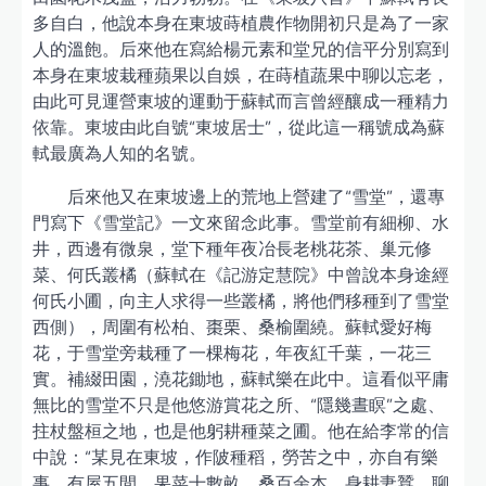
多自白，他說本身在東坡蒔植農作物開初只是為了一家
人的溫飽。后來他在寫給楊元素和堂兄的信平分別寫到
本身在東坡栽種蘋果以自娛，在蒔植蔬果中聊以忘老，
由此可見運營東坡的運動于蘇軾而言曾經釀成一種精力
依靠。東坡由此自號“東坡居士”，從此這一稱號成為蘇
軾最廣為人知的名號。
后來他又在東坡邊上的荒地上營建了“雪堂”，還專
門寫下《雪堂記》一文來留念此事。雪堂前有細柳、水
井，西邊有微泉，堂下種年夜冶長老桃花茶、巢元修
菜、何氏叢橘（蘇軾在《記游定慧院》中曾說本身途經
何氏小圃，向主人求得一些叢橘，將他們移種到了雪堂
西側），周圍有松柏、棗栗、桑榆圍繞。蘇軾愛好梅
花，于雪堂旁栽種了一棵梅花，年夜紅千葉，一花三
實。補綴田園，澆花鋤地，蘇軾樂在此中。這看似平庸
無比的雪堂不只是他悠游賞花之所、“隱幾晝瞑”之處、
拄杖盤桓之地，也是他躬耕種菜之圃。他在給李常的信
中說：“某見在東坡，作陂種稻，勞苦之中，亦自有樂
事。有屋五間，果菜十數畝，桑百余本，身耕妻蠶，聊