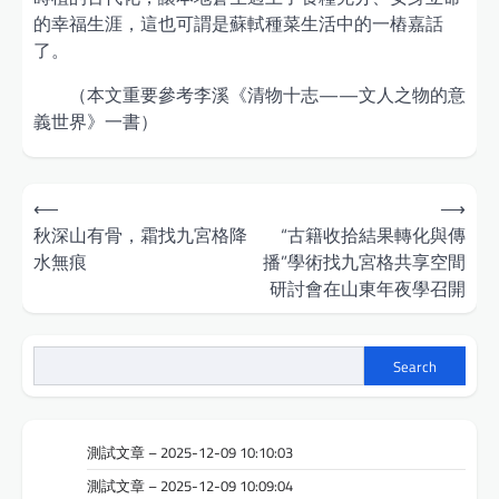
的幸福生涯，這也可謂是蘇軾種菜生活中的一樁嘉話
了。
（本文重要參考李溪《清物十志——文人之物的意
義世界》一書）
Post
⟵
⟶
navigation
秋深山有骨，霜找九宮格降
“古籍收拾結果轉化與傳
水無痕
播”學術找九宮格共享空間
研討會在山東年夜學召開
Search
測試文章 – 2025-12-09 10:10:03
測試文章 – 2025-12-09 10:09:04