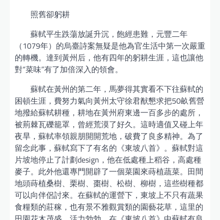
照舊卻躬耕
蘇軾平生跌蕩放誕升沉，飽經患難，元豐二年
（1079年）的烏臺詩案無疑是他為官生活中第一次嚴重
的轉機。達到黃州后，他有四年的躬耕生涯，這也讓他
對“菜味”有了加倍深入的領會。
蘇軾在黃州的第二年，馬夢得其實看不下往蘇軾的
困頓生涯，費努力氣向黃州太守徐君猷懇求把50畝舊營
地撥給蘇軾耕種，耕地在黃州府東邊一百多步的處所，
被荊棘瓦礫籠罩，曾經荒漠了好久。這時適值又碰上年
夜旱，蘇軾率領親朋開開荒地，破費了良多精神。為了
留念此事，蘇軾寫下了有名的《東坡八首》。蘇軾對這
片坡地停止了計劃design，他在低處種上稻谷，高處種
麥子。此外他還專門開辟了一個菜園來蒔植蔬菜。田間
地頭蒔植桑樹、栗樹、棗樹、松樹、柳樹，這些樹種都
可以向伴侶討來。在蘇軾的運營下，東坡上不只有蔬果
食糧類的莊稼，也有景不雅觀賞類的園藝花草，這里的
田園花木茂盛，活力勃勃。在《東坡八首》中蘇軾有良