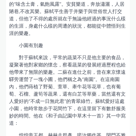
的“味含土膏，氣飽風露”。安貧樂道，奔放瀟灑，人居
陋巷,不改其樂。蘇軾平生善于并樂于與世俗世人打交
道，但他了不得的處所就在于無論他經過的事況什么樣
的生涯，身處什么樣的周遭的狀況，都能從中體悟到生
涯的樂趣。
小園有別趣
對于蘇軾來說，平常的蔬菜不只是他主要的食品，
凝聚著他對家鄉的懷念，察看蔬菜的發展經過歷程也給
他帶來了無限的樂趣。二蘇在進仕之前，曾在東京懷遠
驛旁運營了一塊小圃，他們稱之為“南園”。在這南園
內，他們蒔植了野菊、萱草、牽牛花等花草，也有葡
萄、石榴、蘆筍等蔬果，還有白芷等草藥，當然還有文
人愛好的“不成一日無此君”的青翠綠竹。蘇軾愛好這處
小園，他時常散步于花間竹下，在這里留下有數舒服美
妙的時間。他在《和子由記園中草木十一首》其一中寫
道：
煌煌帝王都，赫赫走群彥。嗟汝獨作甚，閉門不雅