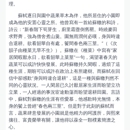
理。
蘇軾逐日與園中蔬果草木為伴，他所居住的小園即
成為他的安置心靈之所。他曾寫有一首給蘇轍的和詩，
詩云：“新春階下筍芽生，廚里霜虀倒舊罌。時繞麥田
求野薺，強為僧舍煮山羹。園無雨潤何必嘆，身與時違
合退耕。欲看韶華自有處，鬢間春色兩三莖。”（《次
韻子由種菜亢旱不生》）。蘇轍在《種菜》中寫有“家
居閑暇厭永日，欲看韶華上菜莖”一句，渴望著春天的
蔬菜可以或許快快發展。此時蘇轍持久閑暇，過煩了這
種生涯，期盼可以或許在政治上有所建樹。而蘇軾在回
信中卻感歎“身與時違合退耕”，這是一種與蘇轍判然不
同的心靈狀況。一人閑居已久討厭居家生涯而盼望立功
立業，一人經過的事況宦途動蕩而盼望退耕田園。言語
中，蘇軾對蘇轍的生涯有些愛慕，他感歎時光無情，本
身的鬢上曾經“春色兩三莖”。但是對于此刻的蘇軾而
言，蔬果肆意發展的小園就是他精力的呵護所，與熙來
攘往、富貴榮華有關，讓他得以葆全一顆樸素簡澹之
心。