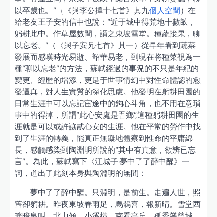
以卒歲也。”（《與李公擇十七首》其九
個人空間
）在
給老友王子安的信中也說：“近于城中得荒地十數畝，
躬耕此中。作草屋數間，謂之東坡雪堂。種蔬接果，聊
以忘老。”（《與子安兄七首》其一）從早年看到蔬菜
發展而感嘆時光易逝、韶華易老，到現在將種菜視為一
種“聊以忘老”的方法，蘇軾經過的事況的不只是年紀的
變更、經歷的增添，更是于世事情幻中對性命體認的愈
發逼真，對人生實質的深化思慮。他發明在躬耕田園的
日常生涯中可以忘記宦途中的鉤心斗角，也不用在意瑣
事中的得掉，所謂“此心安處是吾鄉”,這種躬耕田園的生
涯就是可以或許讓貳心安的生涯。他在平常的勞作中找
到了生涯的轉義，能真正無礙地體察到性命的平庸綿
長，感觸感染到陶淵明所說的“其中有真意，欲辨已忘
言”。為此，蘇軾寫下《江城子·夢中了了醉中醒》一
詞，道出了此刻本身與陶淵明的無間：
夢中了了醉中醒。只淵明，是前生。走遍人世，照
舊卻躬耕。昨夜東坡春雨足，烏鵲喜，報新晴。雪堂西
畔暗泉叫。北山傾，小溪橫。南看亭丘，孤秀聳曾城。