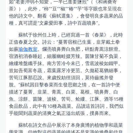
如“老妻沖弱不知愛，一半已進姜鹽煎”（《和蔣夔寄
茶》），此外，“柿”“豆”“椒”“椿”“芋”等字眼也常呈現在
他的詩文中。翻看《蘇軾選集》，會發明良多蔬果的品
種，真可謂是“文豪愛田事，詩中百蔬噴鼻”。
蘇軾于徐州任上時，已經寫過一首《春菜》，此時
正值春夏之交。詩云：“蔓菁宿根已生葉，韭芽戴土拳
如蕨
瑜伽教室
。爛烝噴鼻薺白魚肥，碎點青蒿涼餅滑。
宿酒初消春睡起，細履幽畦掇芳辣。茵陳甘菊不負渠，
繪縷堆盤纖手抹。南方苦冷今未已，雪底波棱如鐵甲。
豈如吾蜀富冬蔬，霜葉露牙冷更茁。久拋菘葛猶細事，
苦筍江豚那忍說。來歲投劾徑須回，莫待齒搖并發
脫。”蘇軾因目擊春菜而生發思鄉之情，在一首詩中便
描述了蔓菁、韭菜、青蒿、白菜、葛根、噴鼻薺、白
魚、涼餅、茵陳、波棱、苦筍、鲙縷、江豚、酒等15種
食品飲品，此中有10種為蔬菜。品讀這首詩詞，我們似
乎能聞到蔬菜的清爽之氣正溢出紙張，撲鼻而來。
蘇軾在詩文作品中展示了本身廣博的植物學和蔬菜
學常識，但他對這些蔬菜的描述不是常識的堆疊和信息