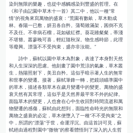
染到無限的樂趣，也從中感觸感染到豐盛的哲理。在
《和子由記園中草木十一首》其二中，他以一種“常
情”的視角來寫萬物的盛衰：“荒園有數畝，草木動成
林。春陽一已敷，妍丑各自矜。蒲萄雖滿架，囷倒不克
不及任。不幸病石榴，花如破紅襟。葵花雖粲粲，蒂淺
不堪簪。叢蓼晚可喜，輕紅隨秋深。物生感時節，此理
等廢興。漂蕩不不受拘束，盛亦非汝能。”
詩中，蘇軾以園中草木為對象，表達了本身對天然
和人生深深的思慮。他刻畫了園中荒涼的氣象，草木叢
生，熱陽照射下，美丑自矜。這似乎暗示著人生的無常
和世事的變遷。接著，蘇軾筆鋒一轉，把鏡頭瞄準園中
的草木，描述各類草木在歲月變遷中的變更。萬物的盛
衰天然有其常理，這似乎是天然界最平常不外的紀律。
面臨草木的變更，人也會在心中生收回對時間流逝和萬
物變遷的感傷，蘇軾由此想到，面臨性命時光的無限和
萬物之盛衰的必定，草木便墮入了一種“不不受拘束”之
中，所謂的“漂蕩”于世，命運浮沉。由這首詩可見，蘇
軾經由過程對園中“微物”的察看體悟到了深入的人生哲