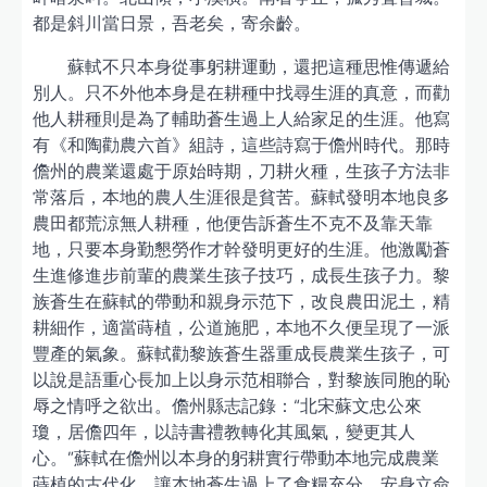
都是斜川當日景，吾老矣，寄余齡。
蘇軾不只本身從事躬耕運動，還把這種思惟傳遞給
別人。只不外他本身是在耕種中找尋生涯的真意，而勸
他人耕種則是為了輔助蒼生過上人給家足的生涯。他寫
有《和陶勸農六首》組詩，這些詩寫于儋州時代。那時
儋州的農業還處于原始時期，刀耕火種，生孩子方法非
常落后，本地的農人生涯很是貧苦。蘇軾發明本地良多
農田都荒涼無人耕種，他便告訴蒼生不克不及靠天靠
地，只要本身勤懇勞作才幹發明更好的生涯。他激勵蒼
生進修進步前輩的農業生孩子技巧，成長生孩子力。黎
族蒼生在蘇軾的帶動和親身示范下，改良農田泥土，精
耕細作，適當蒔植，公道施肥，本地不久便呈現了一派
豐產的氣象。蘇軾勸黎族蒼生器重成長農業生孩子，可
以說是語重心長加上以身示范相聯合，對黎族同胞的恥
辱之情呼之欲出。儋州縣志記錄：“北宋蘇文忠公來
瓊，居儋四年，以詩書禮教轉化其風氣，變更其人
心。”蘇軾在儋州以本身的躬耕實行帶動本地完成農業
蒔植的古代化，讓本地蒼生過上了食糧充分、安身立命