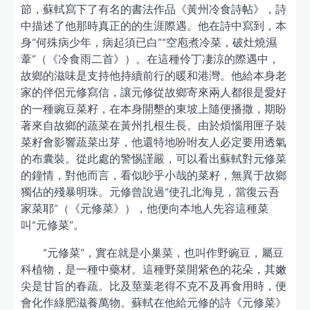
節，蘇軾寫下了有名的書法作品《黃州冷食詩帖》，詩
中描述了他那時真正的的生涯際遇。他在詩中寫到，本
身“何殊病少年，病起須已白”“空庖煮冷菜，破灶燒濕
葦”（《冷食雨二首》）。在這種伶丁凄涼的際遇中，
故鄉的滋味是支持他持續前行的暖和港灣。他給本身老
家的伴侶元修寫信，讓元修從故鄉寄來兩人都很是愛好
的一種豌豆菜籽，在本身開墾的東坡上隨便播撒，期盼
著來自故鄉的蔬菜在黃州扎根生長。由於煩惱用匣子裝
菜籽會影響蔬菜出芽，他還特地吩咐友人必定要用透氣
的布囊裝。從此處的警惕謹嚴，可以看出蘇軾對元修菜
的鐘情，對他而言，看似眇乎小哉的菜籽，無異于故鄉
獨佔的殘暴明珠。元修曾說過“使孔北海見，當復云吾
家菜耶”（《元修菜》），他便向本地人先容這種菜
叫“元修菜”。
“元修菜”，實在就是小巢菜，也叫作野豌豆，屬豆
科植物，是一種中藥材。這種野菜開紫色的花朵，其嫩
尖是甘旨的春蔬。比及莖葉老得不克不及再食用時，便
會化作綠肥滋養萬物。蘇軾在他給元修的詩《元修菜》