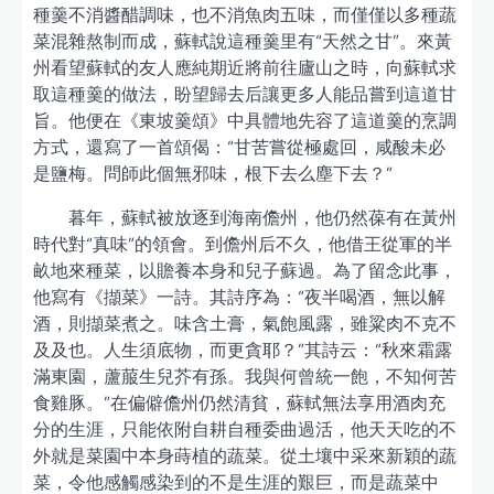
種羹不消醬醋調味，也不消魚肉五味，而僅僅以多種蔬
菜混雜熬制而成，蘇軾說這種羹里有“天然之甘”。來黃
州看望蘇軾的友人應純期近將前往廬山之時，向蘇軾求
取這種羹的做法，盼望歸去后讓更多人能品嘗到這道甘
旨。他便在《東坡羹頌》中具體地先容了這道羹的烹調
方式，還寫了一首頌偈：“甘苦嘗從極處回，咸酸未必
是鹽梅。問師此個無邪味，根下去么塵下去？”
暮年，蘇軾被放逐到海南儋州，他仍然葆有在黃州
時代對“真味”的領會。到儋州后不久，他借王從軍的半
畝地來種菜，以贍養本身和兒子蘇過。為了留念此事，
他寫有《擷菜》一詩。其詩序為：“夜半喝酒，無以解
酒，則擷菜煮之。味含土膏，氣飽風露，雖粱肉不克不
及及也。人生須底物，而更貪耶？”其詩云：“秋來霜露
滿東園，蘆菔生兒芥有孫。我與何曾統一飽，不知何苦
食雞豚。”在偏僻儋州仍然清貧，蘇軾無法享用酒肉充
分的生涯，只能依附自耕自種委曲過活，他天天吃的不
外就是菜園中本身蒔植的蔬菜。從土壤中采來新穎的蔬
菜，令他感觸感染到的不是生涯的艱巨，而是蔬菜中