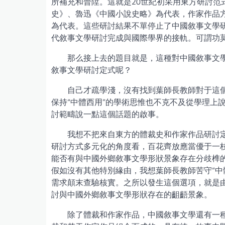
所補充和晉陞。這就是20世紀初采用東方研討范
史》、魯迅《中國小說史略》為代表，作家作品
為代表。這些研討結果不單停止了中國敘事文學
代敘事文學研討完成與國際學界的接軌。可謂功
那么接上去的題目就是，這種對中國敘事文
敘事文學研討定式呢？
自己才疏學淺，沒有找到葉師長教師對于這
保持“中體西用”的學術思惟也不克不及從學理上
討範疇說一點這個話題的啟事。
我想不把來自東方的體裁史和作家作品研討
研討方式多元化的角度看，百花齊放應當優于一
能否有與中國外鄉敘事文學形狀景象存在分歧榫
假如沒有其他特別緣由，我想葉師長教師苦守“中
需求顛末查驗核實。之所以發生這個選項，就是
討與中國外鄉敘事文學形狀存在的齟齬景象。
除了體裁和作家作品，中國敘事文學還有一