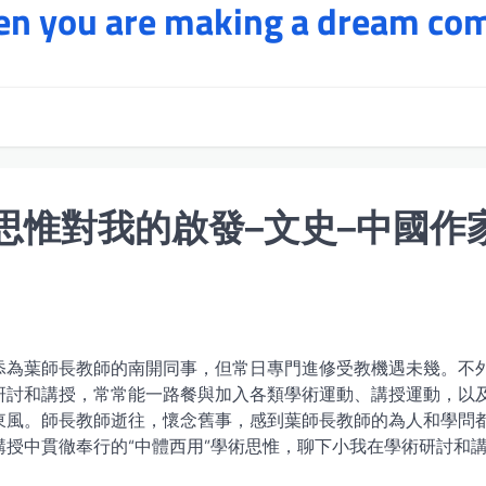
hen you are making a dream co
思惟對我的啟發–文史–中國作
忝為葉師長教師的南開同事，但常日專門進修受教機遇未幾。不
研討和講授，常常能一路餐與加入各類學術運動、講授運動，以
東風。師長教師逝往，懷念舊事，感到葉師長教師的為人和學問
授中貫徹奉行的“中體西用”學術思惟，聊下小我在學術研討和