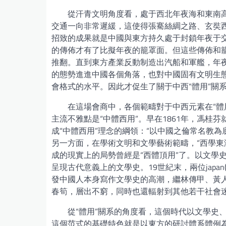
從汗青文明角度看，處于西北年夜海和東南
交通一向非常遲緩，這使得張騫絲綢之路、玄奘
招致的成果就是中國與東方持久處于封鎖年夜于
的傳佈才有了比擬年夜的籠罩面。但這些傳佈和
推翻。直到東方產業反動制造出汽船和軍艦，年
的態勢進進中國各個角落，也對中國固有文明生
會格式的水平。因此才促生了關于中西“體用”關
在這場會商中，各個範疇對于中西元素在“體
主流不雅點是“中體西用”。早在1861年，馮桂
成“中體西用”理念的綱領：“以中國之倫常名教
另一方面，在學術文明和文學藝術範疇，“西學東
成的現實上的局勢曾經是“西體頂用”了。以文學
呈現古代意義上的文學史。19世紀末，兩位jap
發中國人本身寫作文學史的高潮，繼林傳甲、黃
春筍，層出不窮，同時也還輻射到其他若干社會
從“體用”關系的角度看，這個時代以文學史
這個范式的基礎特色就是以東方的研討體系體例