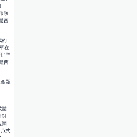
幽
陳跡
體西
我的
單在
用”堅
體西
直金甌
史
成體
研討
范圍
新范式