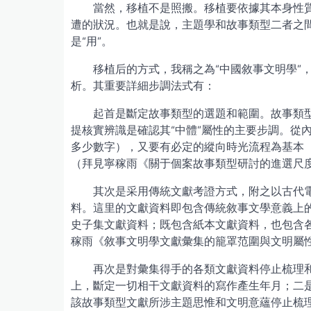
當然，移植不是照搬。移植要依據其本身性
遭的狀況。也就是說，主題學和故事類型二者之間，
是“用”。
移植后的方式，我稱之為“中國敘事文明學”
析。其重要詳細步調法式有：
起首是斷定故事類型的選題和範圍。故事類型
提核實辨識是確認其“中體”屬性的主要步調。從
多少數字），又要有必定的縱向時光流程為基本
（拜見寧稼雨《關于個案故事類型研討的進選尺
其次是采用傳統文獻考證方式，附之以古代
料。這里的文獻資料即包含傳統敘事文學意義上
史子集文獻資料；既包含紙本文獻資料，也包含
稼雨《敘事文明學文獻彙集的籠罩范圍與文明屬性
再次是對彙集得手的各類文獻資料停止梳理
上，斷定一切相干文獻資料的寫作產生年月；二
該故事類型文獻所涉主題思惟和文明意蘊停止梳