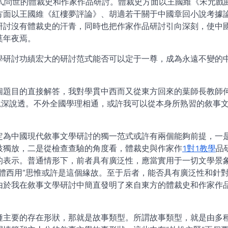
式問世的體裁史和作家作品研討。體裁史方面以王國維《宋元戲
方面以王國維《紅樓夢評論》、胡適若干關于中國章回小說考據
研討沒有體裁史的汗青，同時也把作家作品研討引向深刻，使中
莫年夜焉。
學研討功績宏大的研討范式能否可以定于一尊，成為永遠不變的
個題目的直接解答，我對學貫中西而又從東方回來的葉師長教師
說深說透。不外全國學理相通，或許我可以從本身所熟習的敘事
定為中國現代敘事文學研討的獨一范式或許有兩個能夠前提，一
枝獨放，二是從檢查查驗的角度看，體裁史與作家作
1對1教學
品
的表示。普通情形下，前者具有廣泛性，應當實用于一切文學景
體西用”思惟或許是這個緣故。至于后者，能否具有廣泛性和針
由於我在敘事文學研討中簡直發明了來自東方的體裁史和作家作
種主要的存在形狀，那就是故事類型。所謂故事類型，就是由多