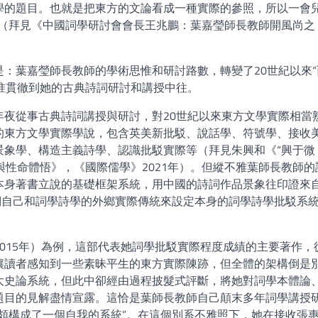
學的題目。也就是把東方的文論看成一種實際的參照，所以一會
”（拜見《中國詞學研討會會長王兆鵬：葉嘉瑩師長教師開風尚之
：葉嘉瑩師長教師的學術思惟和研討路數，轉變了20世紀以來“
思惟貫徹到她的古典詩詞研討和講授中往。
年夜從事古典詩詞講授與研討，對20世紀以來東方文學實際相當
的東方文學實際學說，包含英美新批駁、說話學、符號學、接收
景象學、構造主義詩學、認識批駁實際等（拜見朱興和《“興于微
與性命體悟》，《國際儒學》2021年）。但縱不雅葉師長教師的
本身著書立說的基礎框架系統，用中國的詩詞作品景象往印證來
詞自己和詞學詩學的外鄉實際傳統來設定本身的詞學詩學批駁系
015年）為例，這部代表她詞學批駁實際程度成績的主要著作，
讓讀者感知到一些素昧平生的東方實際陳跡，但全體的架構倒是
大史論系統，但此中卻經由過程披髮式評斷，將她對詞學本體論
題目的見解盡情宣露。這恰是葉師長教師自己顛末多年詞學講授
頗構成了一個自我的系統”。在這個別系不雅照下，她在接收張