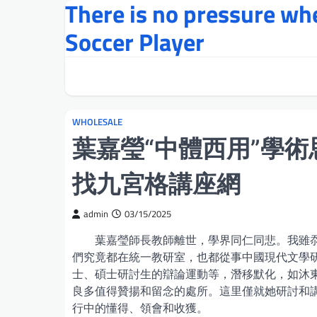
There is no pressure w
Skip
to
Soccer Player
content
WHOLESALE
葉嘉瑩“中體西用”學術
找九宮格講座網
admin
03/15/2025
葉嘉瑩師長教師離世，學界同仁同悲。我雖
們究竟都在統一教研室，也都從事中國現代文學
士、碩士研討生的辯論運動等，潛移默化，如沐
良多值得贊揚和留念的處所。這里僅就她研討和講
行中的懂得、領會和收獲。