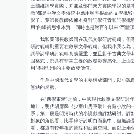
王國維詞學實際，并兼及部門東方實際學說的基本
微”都是中漢文學傳統中應用頻率很高的文學批
影子。葉師長教師依據本身對詞學汗青和詞學批
用”的學術思惟本質，同時也是對百年以來“西體
我和葉師長教師同在現代文學研討範疇，但
研討範疇則重要在敘事文學範疇。但我小我以為，
詞學詩學研討範疇意義嚴重，並且對于古典文學其
固格式，都具有非常主要的啟發影響感化。上面
用”學術思惟的主要啟發價值。
作為中國現代文學的主要構成部門，以小說戲
無缺的局勢。
在“西學東漸”之前，中國現代敘事文學研討
通》，明代胡應麟《少室山房筆叢》有關小說的
系；第二段是明清時代的小說戲曲評點研討。評
對象的角度看，比零碎研討明白而集中，但無論
看，都還有較年夜的晉陞和延展空間。而以上兩個