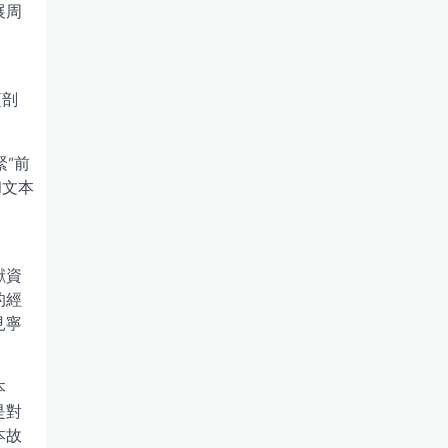
展周
蘊剖
”前
和文本
。
獻資
的經
見寧
本
是對
本故