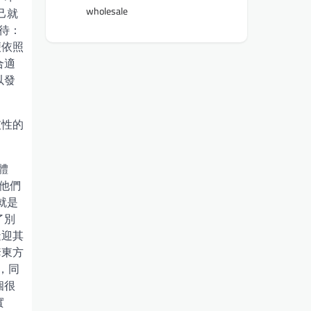
wholesale
己就
待：
便依照
合適
以發
破性的
體
他們
就是
了別
逢迎其
套東方
，同
個很
實