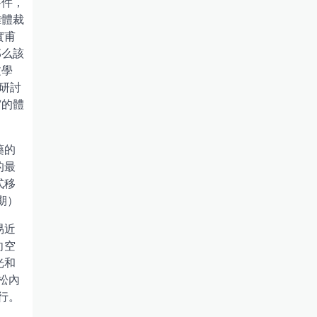
要件，
雅體裁
實甫
那么該
文學
研討
”的體
藥的
的最
式移
期）
易近
向空
光和
松內
行。