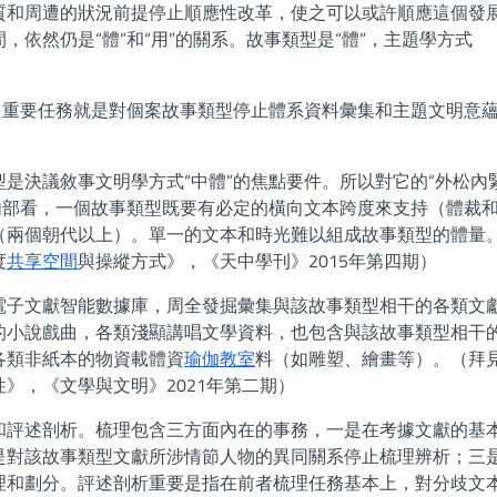
質和周遭的狀況前提停止順應性改革，使之可以或許順應這個發
依然仍是“體”和“用”的關系。故事類型是“體”，主題學方式
，重要任務就是對個案故事類型停止體系資料彙集和主題文明意
是決議敘事文明學方式“中體”的焦點要件。所以對它的“外松內緊
內部看，一個故事類型既要有必定的橫向文本跨度來支持（體裁
（兩個朝代以上）。單一的文本和時光難以組成故事類型的體量
度
共享空間
與操縱方式》，《天中學刊》2015年第四期）
電子文獻智能數據庫，周全發掘彙集與該故事類型相干的各類文
的小說戲曲，各類淺顯講唱文學資料，也包含與該故事類型相干
各類非紙本的物資載體資
瑜伽教室
料（如雕塑、繪畫等）。（拜
》，《文學與文明》2021年第二期）
和評述剖析。梳理包含三方面內在的事務，一是在考據文獻的基
是對該故事類型文獻所涉情節人物的異同關系停止梳理辨析；三
理和劃分。評述剖析重要是指在前者梳理任務基本上，對分歧文