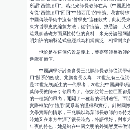
所謂“西體頂用”。葛兆光師長教師在其《中國思惟
有從“西體頂用”回回“中體西用”的寄義。葛書
中國傳統學術中沒有“哲學史”這種款式，此刻受
東方哲學史的編製方法，從宇宙論、熟悉論、人
這幾個基礎方面屬性特征的資料，來充分論證阿
明如許的編製范式曾經成為相當廣泛、相當耐久
也恰是在這個佈景意義上，葉嘉瑩師長教師的
進獻和價值。
中國詞學研討會會長王兆鵬師長教師從詞學
用”關系的衝破。兆鵬會長以為，20世紀有三位
是20世紀初誕生的一代學者，20世紀中國詞學
葉師長教師來引領風尚了。假如說前三位巨匠都
的一種新的風尚，開闢了一種新的研討途徑。而這
實際框架的“體用”關系新的懂得和實行。針對國
文學實際的情形，王兆鵬以為葉師長教師的奇特
時她又在東方生涯了很長時光，外語很好，對東
年夜的特色：她是站在中國文明的外鄉態度來做