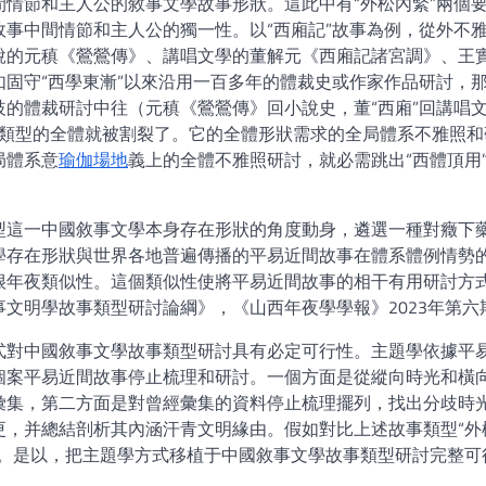
情節和主人公的敘事文學故事形狀。這此中有“外松內緊”兩個
事中間情節和主人公的獨一性。以“西廂記”故事為例，從外不
說的元稹《鶯鶯傳》、講唱文學的董解元《西廂記諸宮調》、王
固守“西學東漸”以來沿用一百多年的體裁史或作家作品研討，
的體裁研討中往（元稹《鶯鶯傳》回小說史，董“西廂”回講唱
故事類型的全體就被割裂了。它的全體形狀需求的全局體系不雅照和
局體系意
瑜伽場地
義上的全體不雅照研討，就必需跳出“西體頂用
。
型這一中國敘事文學本身存在形狀的角度動身，遴選一種對癥下
學存在形狀與世界各地普遍傳播的平易近間故事在體系體例情勢
很年夜類似性。這個類似性使將平易近間故事的相干有用研討方
文明學故事類型研討論綱》，《山西年夜學學報》2023年第六
式對中國敘事文學故事類型研討具有必定可行性。主題學依據平
個案平易近間故事停止梳理和研討。一個方面是從縱向時光和橫
彙集，第二方面是對曾經彙集的資料停止梳理擺列，找出分歧時
更，并總結剖析其內涵汗青文明緣由。假如對比上述故事類型“外
處。是以，把主題學方式移植于中國敘事文學故事類型研討完整可