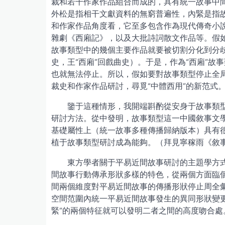
裁和若干作家作品組合而成的，具有統一故事中間
外松是指相干文獻資料的無窮普遍性，內緊是指故
和作家作品角度看，它至多包含作為現代傳奇小
雜劇《西廂記》，以及大批詩詞散文作品等。假如
故事類型中的幾個主要作品就要被切割分化到分歧
史，王“西廂”回戲曲史）。于是，作為“西廂”
也就無法停止。所以，假如要對故事類型停止全
裁史和作家作品研討，尋覓“中體西用”的新范式
鑒于這種情形，我開端斟酌從安身于故事類
研討方法。從中發明，故事類型這一中國敘事文
基礎屬性上（統一故事多種傳播歸納版本）具有
植于故事類型研討成為能夠。（拜見寧稼雨《敘事
東方學者關于平易近間故事研討的主題學方
間故事行動傳承形狀多樣的特色，從兩個方面臨
間兩個維度對平易近間故事的傳播形狀停止周全
空間范圍內統一平易近間故事發生的異同形狀變
緊”的兩個特征就可以發明二者之間的高度吻合