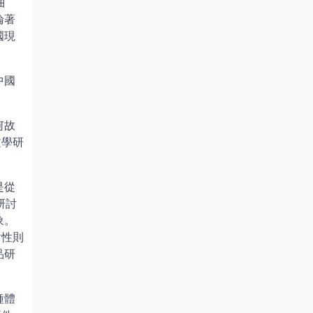
曲
論著
國現
中國
何故
文學研
是從
研討
象。
對性則
品研
種體