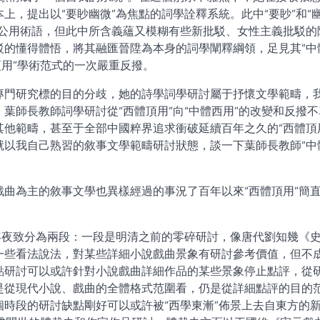
上，提出以“要眇幽微”為焦點的詞學詮釋系統。此中“要眇”和“
駁公用術語，但此中所含義蘊又模糊有些新批駁、女性主義批駁的
駁的懂得體悟，將其融匯晉陞為本身的詞學闡釋綱領，足見其“中
頂用”學術范式的一次嚴重反撥。
專門研究標的目的分歧，她的詩學詞學研討屬于抒懷文學範疇，
葉師長教師詞學研討從“西體頂用”向“中體西用”的改變和反撥不
他範疇，甚至于全部中國粹界追求衝破延續百年之久的“西體頂
就以我自己熟習的敘事文學範疇研討狀態，談一下葉師長教師“中
曲為主的敘事文學也異樣經過的事況了百年以來“西體頂用”簡
年夜致分為兩段：一段是明清之前的零碎研討，像唐代劉知幾《
一些看法說法，對某些詳細小說戲曲景象有研討參考價值，但不
點研討可以或許針對小說戲曲詳細作品的某些景象停止點評，從
是從現代小說、戲曲的全體格式范圍看，仍是從詳細點評的目的
時段的研討缺點剛好可以或許被“西學東漸”佈景上去自東方的