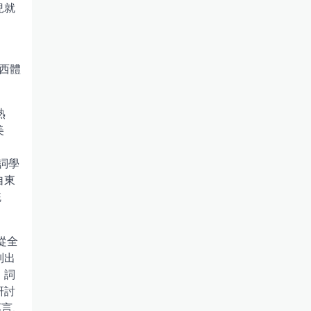
兒就
西體
熟
美
詞學
自東
統
從全
別出
、詞
研討
惠言、