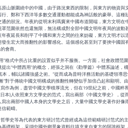
高原山脈圍繞中的中國，由于路況東西的限制，與東方的物資與
西行、鄭和下西洋等多數交通運動都能成為神話般的豪舉。這種
交通的狀況。年夜約從明末利瑪竇來中國布道開端，東方文明在
籠罩范圍依然也還無限，無法構成對全部中國文明年夜局的波動
夜年夜延長和削平了中國和東方之間的往來妨礙，東方文明才以
態發生宏大而推翻性的影響感化。這個感化甚至到了要挾中國固
系的會商。
用”格式中所占比重的設置似乎并不服衡。一方面，社會政體范
芬就提出“中體西用”的概念，經張之洞在《勸學篇》中體系論述，
為底本，輔以諸國強盛之術。”從而成為昔時洋務活動的基礎領導思
漸”對于傳統中國文明構成的推翻性轉變似乎加倍凸起和顯明。
史寫作為例，盡管中國文學積厚流光，但在19世紀之前，中國粹
an(日本)人依照東方文學史的范式，寫出兩部《中國文學史》，從
人寫出兩部中國人本身的文學史之后，大量中國文學史著作好像
迷信範疇。
、哲學史等為代表的東方研討范式曾經成為這些範疇研討范式的
為基礎框架，采擷中國外鄉景象資料往填充來自東方的阿誰框架