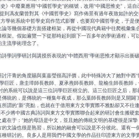
史》中廢棄應用“中國哲學史”的稱號，改用“中國思惟史”，這自
特殊提到馮友蘭曾對其《中國哲學史》寫作佈景有過年夜致如許的交
東方學術系統中哲學史寫作范式影響，也要寫中國哲學史，于是
生論等幾個基礎方面搭建框架，再從中國現代典籍中往爬梳彙集
誰框架。假如遍覽一下從那時起到眼下一百多年的學術過程，可
的主流學術理念了。
詩學詞學研討與講授所表現的“中體西用”學術思惟才顯示出衝
研討汗青的角度賜與葉嘉瑩很高評價，此中特殊誇大了她對中西“
詞學巨匠，唐圭璋師長教師、夏承燾師長教師、龍榆生師長教師，
研討的系統可以說是這三位詞學巨匠樹立的。這三位巨匠之后，那
是傳統的，是傳統的一種集年夜成，那么葉師長教師則是又開闢
所謂的“新”亮點，也就在于借用東方文學實際不雅點卻又不往
際不少將中國古典詩詞與東方文學實際聯合起來的研討會生搬硬
之處在于：“她的母語是中文，並且她的傳統文明的基礎很是深摯
方的文論也很是熟習，所以她的融會可以說是不分彼此。還有一
這種研討的。良多人是用我們中國文學的作品往印證東方的文學