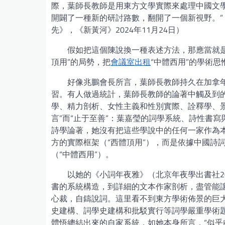
際，葉師長教師是用東方文學實際來處理中國文
開闢了一種新的研討路數，翻開了一個新視野。
先》，《新黃河》2024年11月24日）
假如把這個陳說換一種表述方法，那應當就是
頂用”的局勢，把
會議室出租
“中體西用”的學術
好像兆鵬會長所言，葉師長教師持久在加拿
習。有人做過統計，葉師長教師的論著中觸及到
學、精力剖析、女性主義和性別實際、詮釋學、
言”而“止于至善”：葉嘉瑩的詞學系統、詩性書寫
詩學論著，她沒有把這些學說中的任何一家作為
方的實際框架（“西體頂用”），而是依據中國詩
（“中體西用”）。
以她的《小詞年夜雅》（北京年夜學出書社2
書的系統構造，到詳細的文本作家剖析，盡管能
心裁，自鑄說詞。這里看不到東方學術佈景的巨
史建構、詞學史建構和批駁實行等詞學嚴重學術
體悟總結出來的自家系統，如她本身所言，“似乎