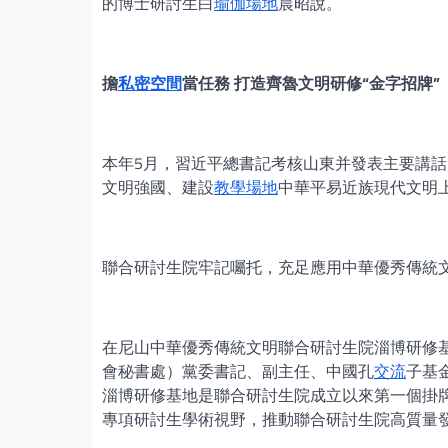
的博士研討生白
瑜伽場地
晨昭說。
擔
私密空間
當任務 打造齊魯文明研修“金字招牌”
本年5月，習近平總書記考核山東并發表主要講
文明強國、建設
教學場地
中華平易近族現代文明
聯合研討生院牢記囑托，充足應用中華優秀傳統
在尼山中華優秀傳統文明聯合研討生院淄博研修
會秘書處）黨委書記、副主任、中國孔
交流
子基
淄博研修基地是聯合研討生院成立以來第一個掛
專項研討生學術視野，推動聯合研討生院高質量