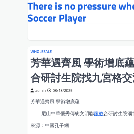
There is no pressure w
Skip
to
Soccer Player
content
WHOLESALE
芳華遇齊風 學術增底
合研討生院找九宮格交
admin
03/13/2025
芳華遇齊風 學術增底蘊
——尼山中華優秀傳統文明聯
家教
合研討生院淄
來源：中國孔子網