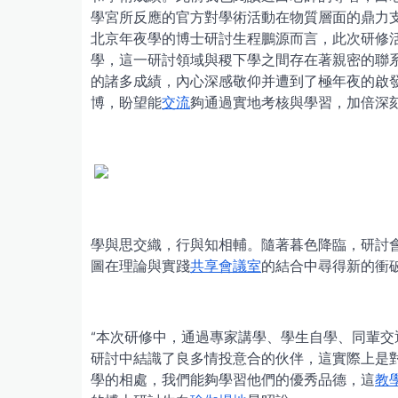
學宮所反應的官方對學術活動在物質層面的鼎力
北京年夜學的博士研討生程鵬源而言，此次研修
學，這一研討領域與稷下學之間存在著親密的聯
的諸多成績，內心深感敬仰并遭到了極年夜的啟
博，盼望能
交流
夠通過實地考核與學習，加倍深
學與思交織，行與知相輔。隨著暮色降臨，研討
圖在理論與實踐
共享會議室
的結合中尋得新的衝
“本次研修中，通過專家講學、學生自學、同輩
研討中結識了良多情投意合的伙伴，這實際上是
學的相處，我們能夠學習他們的優秀品德，這
教