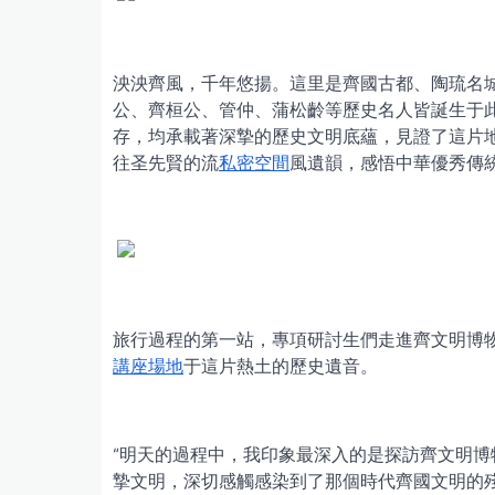
泱泱齊風，千年悠揚。這里是齊國古都、陶琉名
公、齊桓公、管仲、蒲松齡等歷史名人皆誕生于
存，均承載著深摯的歷史文明底蘊，見證了這片
往圣先賢的流
私密空間
風遺韻，感悟中華優秀傳
旅行過程的第一站，專項研討生們走進齊文明博
講座場地
于這片熱土的歷史遺音。
“明天的過程中，我印象最深入的是探訪齊文明
摯文明，深切感觸感染到了那個時代齊國文明的