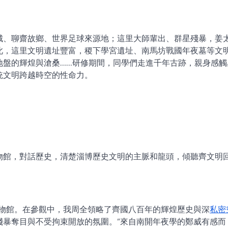
城、聊齋故鄉、世界足球來源地；這里大師輩出、群星殘暴，姜
此，這里文明遺址豐富，稷下學宮遺址、南馬坊戰國年夜墓等文
地盤的輝煌與滄桑……研修期間，同學們走進千年古跡，親身感觸
統文明跨越時空的性命力。
物館，對話歷史，清楚淄博歷史文明的主脈和龍頭，傾聽齊文明
博物館。在參觀中，我周全領略了齊國八百年的輝煌歷史與深
私密
殘暴奪目與不受拘束開放的氛圍。”來自南開年夜學的鄭威有感而