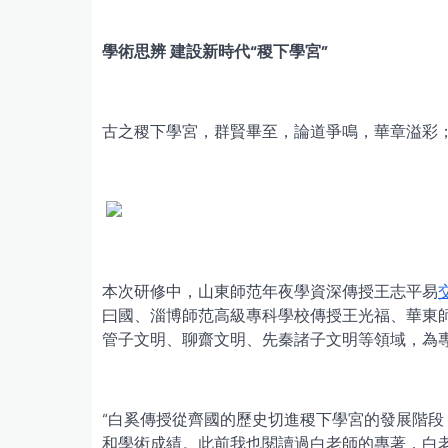
學術思辨 建設新時代“稷下學宮”
古之稷下學宮，群賢畢至，論道爭鳴，華章溢彩
本次研修中，山東師范年夜學資深傳授王志平易
曰國、淄博師范高級專科學校傳授王光福、華東
管子文明、聊齋文明、先秦諸子文明等領域，為
“白奚傳授從齊國的歷史切進稷下學宮的發展階
和學術成績。此前我也閱讀過白老師的專著，白