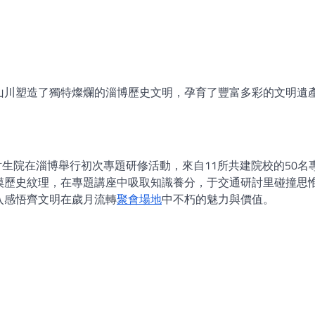
山川塑造了獨特燦爛的淄博歷史文明，孕育了豐富多彩的文明遺
研討生院在淄博舉行初次專題研修活動，來自11所共建院校的50名
摸歷史紋理，在專題講座中吸取知識養分，于交通研討里碰撞思
入感悟齊文明在歲月流轉
聚會場地
中不朽的魅力與價值。