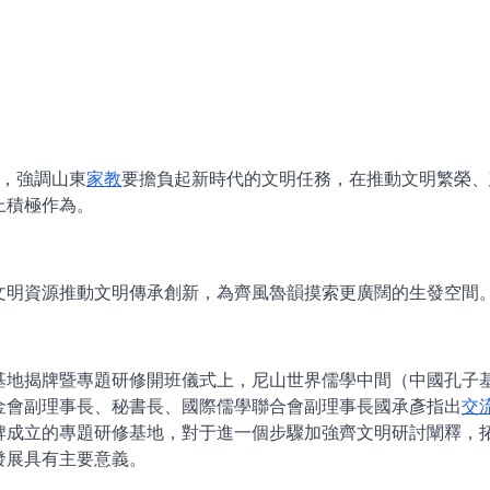
話，強調山東
家教
要擔負起新時代的文明任務，在推動文明繁榮、
上積極作為。
文明資源推動文明傳承創新，為齊風魯韻摸索更廣闊的生發空間
基地揭牌暨專題研修開班儀式上，尼山世界儒學中間（中國孔子
金會副理事長、秘書長、國際儒學聯合會副理事長國承彥指出
交
牌成立的專題研修基地，對于進一個步驟加強齊文明研討闡釋，
發展具有主要意義。