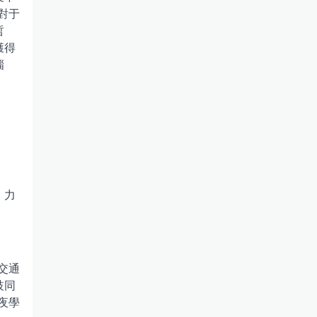
對于
哲
獲得
淄
。
，力
交通
歧同
夜學