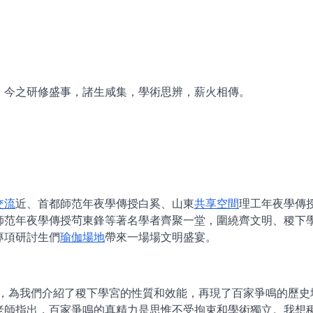
；今之研修盛事，諸生咸集，學術思辨，薪火相傳。
交流
近、首都師范年夜學傳授白奚、山東
共享空間
理工年夜學傳
師范年夜學傳授茍東鋒等著名學者齊聚一堂，圍繞齊文明、稷下
專項研討生們
瑜伽場地
帶來一場場文明盛宴。
段，為我們介紹了稷下學宮的性質和效能，再現了百家爭鳴的歷史
老師指出，百家爭鳴的真精力是思惟不受拘束和學術獨立。我想