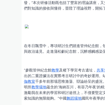
發，“本次研修活動既包括了豐富的理論講座，
們對知識的接收與懂得，晉陞了理論視野，開拓
在冬日飄雪中，專項研討生們踏進管仲紀念館，
與政治遠見。走進蒲松齡紀念館，沉醉感觸感染
“參觀管仲紀念館
教學
及稷下學宮考古遺址，
共享
出的二重證據法在實際考古研討中的奇妙運用。
伽教室
千多年前那場思惟激蕩、辯論紛呈的盛況
明所
教學場地
蘊含的‘海納百川，有容乃年夜’的
激勵我在未來的學習和研討途徑上，不僅要堅定
索知識的無限能夠。”中國
舞蹈場地
國民年夜學的