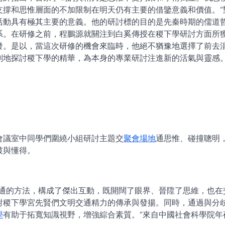
支撐和思惟層面的不加限制在明天仍有主要的借鑒意義和價值。”
活動具有極其主要的意義。他的研討標的目的是先秦時期的儒道
系。在研修之前，程鵬源就關注到白奚傳授在稷下學研討方面所
發。是以，當這次研修的機會來臨時，他絕不猶豫地選擇了前去
刻地探討稷下學的精華，為本身的專業研討注進新的活氣與靈感
會議室中同學們圍繞小組研討主題交
聚會場地
通思惟、碰撞聰明
破與懂得。
交通的方法，構成了傑出互動，既開闊了眼界、晉陞了思維，也在
對稷下學宮先賢們文明交通精力的傳承與發揚。同時，通過與分
學
有助于拓寬知識視野，增強綜合素質。”來自中國社會科學院年