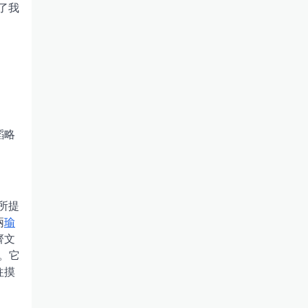
了我
韜略
所提
兩
瑜
齊文
。它
往摸