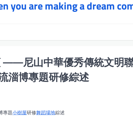
hen you are making a dream co
蘊 ——尼山中華優秀傳統文明
流淄博專題研修綜述
博專題
小樹屋
研修
舞蹈場地
綜述