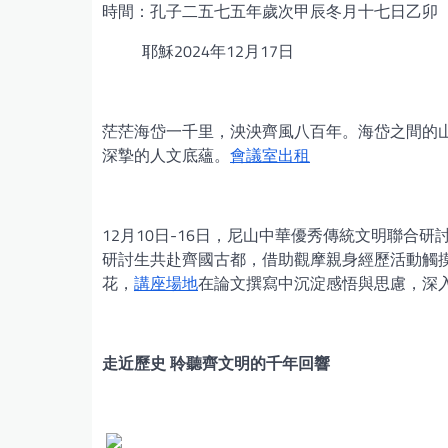
時間：孔子二五七五年歲次甲辰冬月十七日乙卯
耶穌2024年12月17日
茫茫海岱一千里，泱泱齊風八百年。海岱之間的
深摯的人文底蘊。
會議室出租
12月10日-16日，尼山中華優秀傳統文明聯合
研討生共赴齊國古都，借助觀摩親身經歷活動觸
花，
講座場地
在論文撰寫中沉淀感悟與思慮，深
走近歷史 聆聽齊文明的千年回響