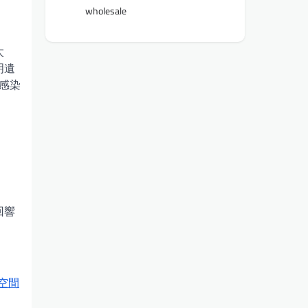
wholesale
太
明遺
感染
回響
空間