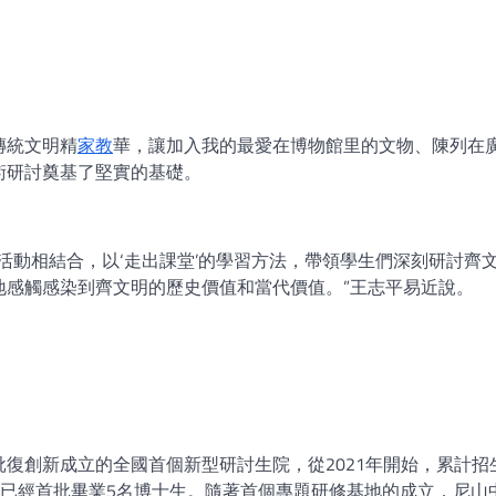
傳統文明精
家教
華，讓加入我的最愛在博物館里的文物、陳列在
術研討奠基了堅實的基礎。
活動相結合，以‘走出課堂’的學習方法，帶領學生們深刻研討齊
地感觸感染到齊文明的歷史價值和當代價值。”王志平易近說。
復創新成立的全國首個新型研討生院，從2021年開始，累計招
，本年已經首批畢業5名博士生。隨著首個專題研修基地的成立，尼山