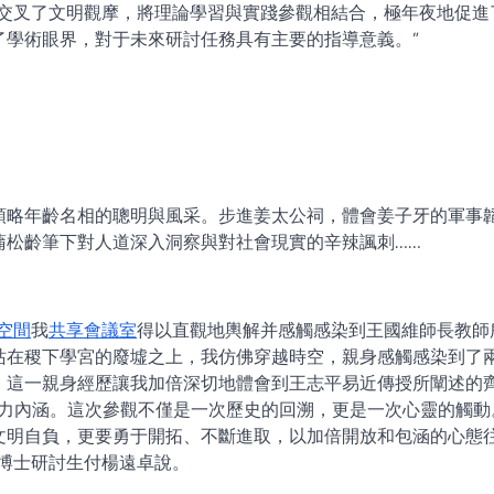
又交叉了文明觀摩，將理論學習與實踐參觀相結合，極年夜地促進
了學術眼界，對于未來研討任務具有主要的指導意義。”
領略年齡名相的聰明與風采。步進姜太公祠，體會姜子牙的軍事
蒲松齡筆下對人道深入洞察與對社會現實的辛辣諷刺……
空間
我
共享會議室
得以直觀地輿解并感觸感染到王國維師長教師
站在稷下學宮的廢墟之上，我仿佛穿越時空，親身感觸感染到了
。這一親身經歷讓我加倍深切地體會到王志平易近傳授所闡述的
精力內涵。這次參觀不僅是一次歷史的回溯，更是一次心靈的觸動
文明自負，更要勇于開拓、不斷進取，以加倍開放和包涵的心態
博士研討生付楊遠卓說。