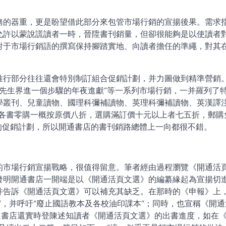
務的器重，更是盼望借此部分來包管市場行銷的宣揚後果。需求
允許以蒙說謊讀者一時，晉陞書刊銷量，但卻很能夠是以使讀者
對于市場行銷語的撰寫保持腳踏實地、向讀者擔任的準繩，對其
推行部分往往還會特別制訂組合促銷計劃，并力圖做到精準營銷
對先生界進一個步驟的年夜進獻”等一系列市場行銷，一并羅列了
學叢刊、兒童讀物、國理科彌補讀物、英理科彌補讀物、英漢譯
“各書零購一概按原價八折，選購滿訂價十元以上者七五折，郵購
的促銷計劃，所以開通書店的書刊銷路總體上一向都很不錯。
的市場行銷宣揚戰略，很值得留意。筆者經由過程瀏覽《開通活
發明開通書店一開端是以《開通活頁文選》的編纂緣起為宣揚切
并告訴《開通活頁文選》可以補充其缺乏。在那時的《申報》上
”，并呼吁“廢止國語教本及各校油印課本”；同時，也宣稱《開通
通書店還實時登陳述知讀者《開通活頁文選》的出書進度，如在