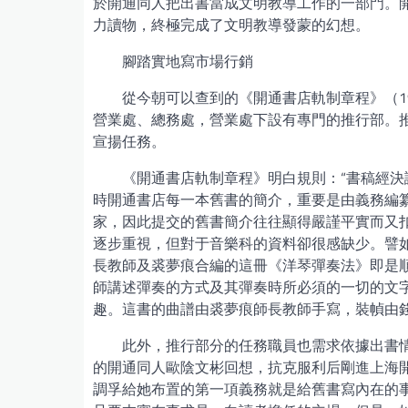
於開通同人把出書當成文明教導工作的一部門。
力讀物，終極完成了文明教導發蒙的幻想。
腳踏實地寫市場行銷
從今朝可以查到的《開通書店軌制章程》（1
營業處、總務處，營業處下設有專門的推行部。
宣揚任務。
《開通書店軌制章程》明白規則：“書稿經決
時開通書店每一本舊書的簡介，重要是由義務編
家，因此提交的舊書簡介往往顯得嚴謹平實而又
逐步重視，但對于音樂科的資料卻很感缺少。譬
長教師及裘夢痕合編的這冊《洋琴彈奏法》即是
師講述彈奏的方式及其彈奏時所必須的一切的文
趣。這書的曲譜由裘夢痕師長教師手寫，裝幀由
此外，推行部分的任務職員也需求依據出書
的開通同人歐陰文彬回想，抗克服利后剛進上海
調孚給她布置的第一項義務就是給舊書寫內在的