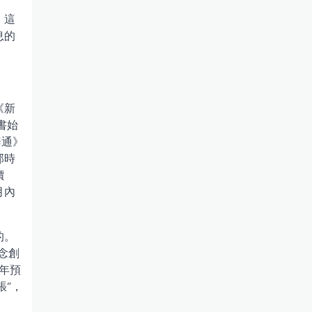
》這
息的
《新
書始
辭通》
那時
價
月內
的。
念創
年預
張”，