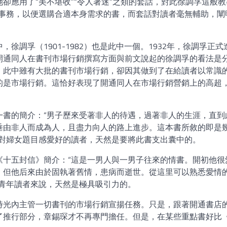
卻應用了“美不堪收”“令人著迷”之類的套話，對此徐調孚這般教
的事務，以便選購合適本身需求的書，而套話對讀者毫無輔助，闡
徐調孚（1901-1982）也是此中一個。1932年，徐調孚正式
開通同人在書刊市場行銷撰寫方面與前文說起的徐調孚的看法是
，此中雖有大批的書刊市場行銷，卻因其做到了在給讀者以常識
的是市場行銷。這恰好表現了開通同人在市場行銷營銷上的高超
一書的簡介：“男子歷來受著非人的待遇，過著非人的生涯，直到
垂由非人而成為人，且盡力向人的路上進步。這本書所敘的即是
”對婦女題目感愛好的讀者，天然是要將此書支出囊中的。
《十五封信》簡介：“這是一男人與一男子往來的情書。開初他很
。但他后來由於固執著舊情，患病而逝世。從這里可以熟悉愛情
的青年讀者來說，天然是極具吸引力的。
時光內主管一切書刊的市場行銷宣揚任務。只是，跟著開通書店
了推行部分，章錫琛才不再專門擔任。但是，在某些重點書好比