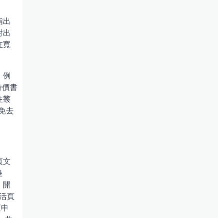
指出
對出
在寬
。例
特價書
注叢
免去
頁文
進
，開
活頁
《申