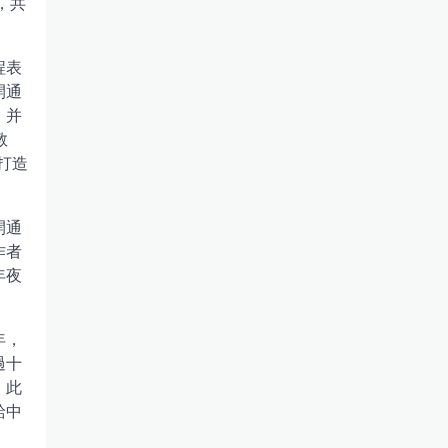
，共
程表
開通
》并
教
打造
開通
作者
年夜
年，
過十
。此
給中