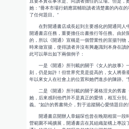
且要本實在事求是、向讀者擔任的立場。但是，她
她：“冊本市場行銷應當輔助讀者清楚書的內在
了任何題目。”
在對開通書店成長起到主要感化的開通同人中，
開通書店任務，重要擔任出書推行等任務。由於
的，所以《開通》宣稱是一個營業性的宣揚刊物
時來做宣揚，使得讀者并沒有興趣識到本身在讀
此可以舉出如下兩個例子：
一是《開通》所刊載的關于《女人的故事》
刻，仍是如許！但世界究竟是提高的，女人將垂
年以來女人在社會上的位置和她們進步的陳跡。
二是《開通》所刊載的關于屠格涅夫的舊書
她，后來感到他們并不是真正的愛情，相互分別
義。”如許的舊書簡介，對于追蹤關心愛情題目
開通書店開辦人章錫琛也曾在晚期相當一段
營範圍不竭擴展，開通書店在其組織架構上專設