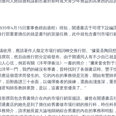
開通同人經由過程謀劃出書對那時寬大青少年無益的高東西的品
935年4月15日董事會經由過程）得知，開通書店于司理下設編
推行部重要擔任的就是書刊的宣揚任務，此中就包含書刊市場行
議收用，應請著作人擬定市場行銷詞轉交推行部。”據葉圣陶回
纂撰寫，然后由推行部分定稿發布。由于開通同人有不少自己就
扣人心弦，例若有關《洋琴彈奏法》一書的簡介：“邇來黌舍對于
如洋琴一門，我們的確沒有專書，昔時找到了各個書店時。豐子
順應這個需求而發生的。它的內在的事務很是完善，開始有豐師
字，后附曲譜三十余面，以備彈奏者的操練，選曲由淺進深，重
錢君匋師長教師累贅，是以，這書更形優美了。”
情形撰寫包含舊書簡介在內的市場行銷宣揚語。據曾在開通書店
開通書店的她先是到了擔任給舊書做市場行銷的推行科，時任科
事務簡介，請求她長篇大論地歸納綜合舊書的內在的事務和特點