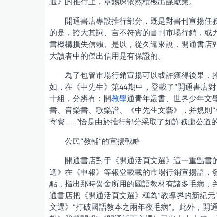
通》的推行上，章錫琛依然積極出謀獻策。
開通書店專設推行部分，既是對書刊宣揚任
的是，誇大其詞、言不符實的書刊市場行銷，或
書機構損失信賴。是以，從久遠來說，開通書店
大讀者中的傑出信用是有保證的。
為了包管市場行銷宣揚可以或許獲得後果，
如，在《中先生》第44期中，登載了“開通書店
十組，分辨有：開
教學
通青年叢書、世界少年文
書、音樂書、歌樂譜、《中先生文藝》，并規則
寄費……”恰是由於推行部分采取了如許務虛公道
公民“教輔”的宣揚戰略
開通書店對于《開通活頁文選》這一重點書
選》在《申報》等報登載載的市場行銷宣揚語，
點，指出那時黌舍所用的國語教材有諸多毛病，
通書店把《開通活頁文選》稱為“教導界的新紀元
文選》“打破國語教本之兩年夜毛病”。此外，開