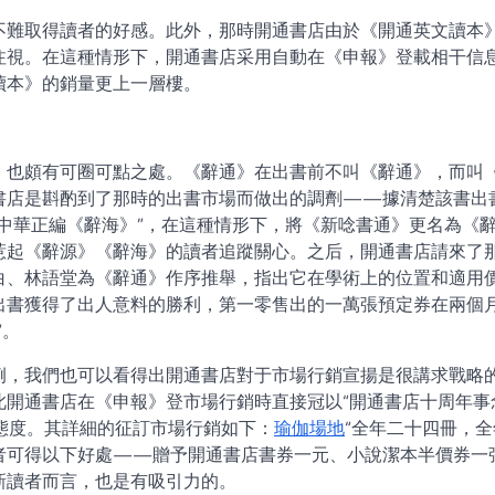
不難取得讀者的好感。此外，那時開通書店由於《開通英文讀本
注視。在這種情形下，開通書店采用自動在《申報》登載相干信
讀本》的銷量更上一層樓。
，也頗有可圈可點之處。《辭通》在出書前不叫《辭通》，而叫
書店是斟酌到了那時的出書市場而做出的調劑——據清楚該書出
中華正編《辭海》”，在這種情形下，將《新唸書通》更名為《
惹起《辭源》《辭海》的讀者追蹤關心。之后，開通書店請來了
白、林語堂為《辭通》作序推舉，指出它在學術上的位置和適用
出書獲得了出人意料的勝利，第一零售出的一萬張預定券在兩個
”。
例，我們也可以看得出開通書店對于市場行銷宣揚是很講求戰略
此開通書店在《申報》登市場行銷時直接冠以“開通書店十周年事
的態度。其詳細的征訂市場行銷如下：
瑜伽場地
“全年二十四冊，全
者可得以下好處——贈予開通書店書券一元、小說潔本半價券一
新讀者而言，也是有吸引力的。