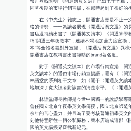
報》登載闡明“《開通活頁文選》已出七十七篇，
同著後期的市場行銷宣揚，在那時起到了很好的
在《中先生》雜志上，開通書店更是不止一
格的情勢，一一為讀者展現《開通活頁文選》的
書店還持續出書了《開通英文讀本》《開通算學
稱“開通三年夜教本”，連續不竭地加鼎力度宣揚
本”等全體名義對外宣揚，《開通活頁文選》異
開通書店在教科書出書範疇的brand著名度。
對于《開通英文讀本》的市場行銷宣揚，開
英文讀本》的通俗市場行銷宣揚語，還有《〈開
林語堂的系列相干文章，如《關于〈開通英文讀
地加深了寬大讀者對該書的清楚水平。《〈開通
林語堂師長教師是今世中國獨一的說話學專
曾任國立北京年夜學英文學傳授，國立北京師范
余年的苦心盡力；并且為了要考核普通初學英文
刻他特意辭往一切公私職務，替本店編成這部《
國的英文講授界齊截新紀元。