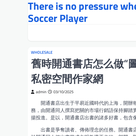
There is no pressure w
Skip
to
Soccer Player
content
WHOLESALE
舊時開通書店怎么做“圖
私密空間作家網
admin
03/10/2025
開通書店出生于平易近國時代的上海，開辦
務，由開通同人撰寫把關的市場行銷語保持腳踏
揚投進。是以，開通書店出書的諸多好書，包含
出書是爭奪讀者、傳佈理念的任務。開通書