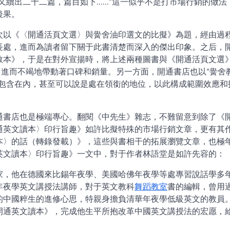
又續出二十二篇，篇目如下……”這一似乎不是打市場行銷的做法
後果。
次以《〈開通活頁文選〉與黌舍油印選文的比擬》為題，經由過
長處，進而為讀者留下關于此書清楚而深入的傑出印象。之后，
教本》，于是在對外宣揚時，將上述兩種圖書與《開通活頁文選
，進而不竭地帶動著口碑和銷量。另一方面，開通書店也以“黌舍
樣包含在內，甚至可以說是處在領銜的地位，以此構成範圍效應和
通書店也是極端專心。翻閱《中先生》雜志，不難留意到除了《
通英文讀本〉印行旨趣》如許比擬特殊的市場行銷文章，更有其
本〉的話（轉錄發載）》，這些與書相干的拓展瀏覽文章，也極
英文讀本〉印行旨趣》一文中，對于作者林語堂是如許先容的：
家，他在德國來比錫年夜學、美國哈佛年夜學等處專習說話學多
年夜學英文講授法講師，對于英文教科
舞蹈教室
書的編輯，曾用
的中國粹生的進修心思，特親身擔負清華年夜學低級英文的教員
開通英文讀本》，完成他生平所抱改革中國英文講授法的宏愿，