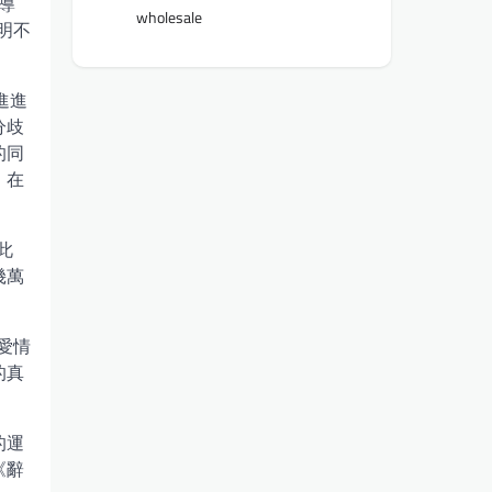
導
wholesale
明不
進進
分歧
的同
，在
此
幾萬
愛情
的真
的運
《辭