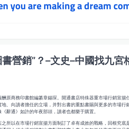
hen you are making a dream co
書營銷”？–文史–中國找九宮
報酬原商務印書館編纂章錫琛。開通書店特殊器重市場行銷宣揚
實地、向讀者擔任的立場，并對出書的重點書賜與更多的市場行
像《辭通》如許的年夜部頭，讀者也都樂于購置。
店之所以在市場行銷宣揚方面制訂了卓有成效的戰略，回根究底