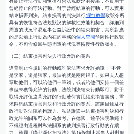
有終止守法行動和恢復符合法規狀況的後果，不實用于
曾經停止的守法行動。對于曾經結束的行動，可以實用
結束損害判決。結束損害的判決與行
1對1教學
政號令所
具有的恢復符合法規狀況的解救性效能相契合，詳細到
周遭的狀況平易近事公益訴訟中的結束損害，其所對應
的是以矯正行動為內在的事務的
個人空間
預防性行政號
令，不包含修回生態周遭的狀況等恢復性行政號令。
（二）結束損害判決與行政允許的關系
違背制止性規則的行動或許依法需求允許她說：“不管
是李家，還是張家，最缺的就是兩兩銀子。如果夫人想
幫助他們，可以給他們一筆錢，或者給他們安排一個差
事但未獲得允許的行動，法院判決結束行動即可。對于
取得允許但違背允許的行動若何實用結束損害義務，需
求斟酌結束損害判決和行政允許的關系。該題目觸及行
政行動對法院的拘謹力。私益訴訟中結束損害判決和行
政允許的關系可以作為參考。在德國，通俗法院準繩上
不得經由過程對私法關系的裁判損害行政行動的存續
力。德國《聯邦淨化把持法》第14條制止當事人針對顛