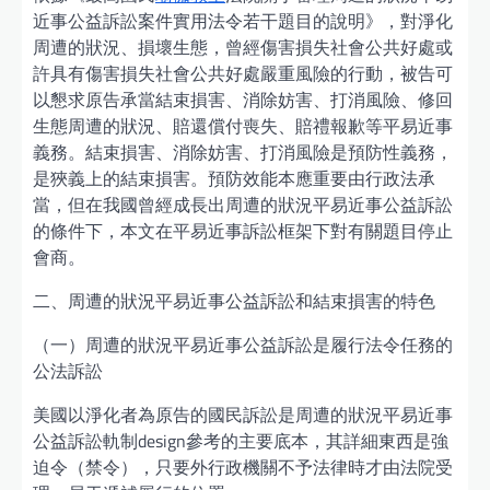
近事公益訴訟案件實用法令若干題目的說明》，對淨化
周遭的狀況、損壞生態，曾經傷害損失社會公共好處或
許具有傷害損失社會公共好處嚴重風險的行動，被告可
以懇求原告承當結束損害、消除妨害、打消風險、修回
生態周遭的狀況、賠還償付喪失、賠禮報歉等平易近事
義務。結束損害、消除妨害、打消風險是預防性義務，
是狹義上的結束損害。預防效能本應重要由行政法承
當，但在我國曾經成長出周遭的狀況平易近事公益訴訟
的條件下，本文在平易近事訴訟框架下對有關題目停止
會商。
二、周遭的狀況平易近事公益訴訟和結束損害的特色
（一）周遭的狀況平易近事公益訴訟是履行法令任務的
公法訴訟
美國以淨化者為原告的國民訴訟是周遭的狀況平易近事
公益訴訟軌制design參考的主要底本，其詳細東西是強
迫令（禁令），只要外行政機關不予法律時才由法院受