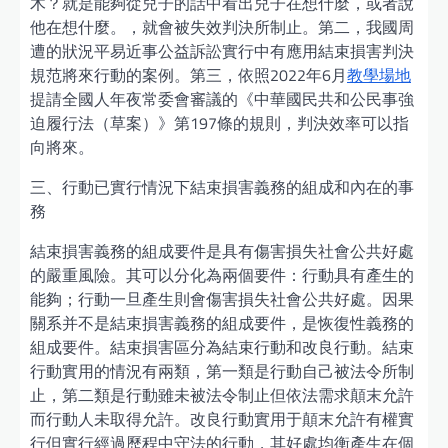
木？就是能夠從兒子的話中看出兒子在想什麼，或者說
他在想什麼。，就會被失效判決所制止。第二，我國周
遭的狀況平易近事公益訴訟實行中有應用結束損害判決
規范將來行動的案例。第三，依照2022年6月
教學場地
提請全國人年夜常委會審議的《中華國民共和公民事強
迫履行法（草案）》第197條的規則，判決效率可以指
向將來。
三、行動已實行情況下結束損害義務的組成和內在的事
務
結束損害義務的組成要件是具有傷害損失社會公共好處
的嚴重風險。其可以分化為兩個要件：行動具有產生的
能夠；行動一旦產生則會傷害損失社會公共好處。因果
關系并不是結束損害義務的組成要件，是恢復性義務的
組成要件。結束損害區分為結束行動和改良行動。結束
行動實用的情況有兩類，第一類是行動自己被法令所制
止，第二類是行動雖未被法令制止但依法需求顛末允許
而行動人未取得允許。改良行動實用于顛末允許有權實
行但實行經過歷程中守法的行動，其好處均衡產生在個