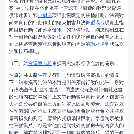
頒布的預備階段的允許如環評審批的審查。在“綠孔雀
案”中，法院在必定水平上否認了《周遭的狀況影響評
價陳述書》和
小樹屋
環評批復斷定的扶植計劃。法院對
尚未實行的行動作出的結束損害判決
舞蹈場地
現實上指
向目標行動（如蓄水發電）的預備行動，判決應樹立在
對于周遭的狀況影響評價文件和環評審批的審查之上，
而上述審查應遵守或參照現有的周遭的
講座場地
狀況立
法和技巧導則。
（三）結
會議室出租
束損害判決和行政允許的關系
在原告并未產生守法行動（如違背環評審批）的情況
下，結束損害判決的本質是叫停預備行動的允許，系對
行政決議停止“直接審查”。周遭的狀況影響評價陳述書
的七項內在的事務與上文中行動曾經實行情況下傷害損
失社會公共好處的三方面判定原因高度契合。法院對處
在預備階段的行動未來實行后能否會形成社會公共好處
傷害損失的判定，應當依托預備階段取。李岱陶宗被派
往軍營當兵。可是當他們趕到城外的營房去營房救人的
時候，卻在營房裡找不到一個叫裴毅的新兵。得的行政