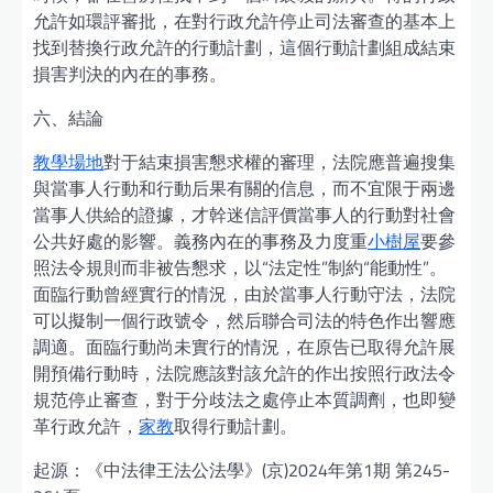
允許如環評審批，在對行政允許停止司法審查的基本上
找到替換行政允許的行動計劃，這個行動計劃組成結束
損害判決的內在的事務。
六、結論
教學場地
對于結束損害懇求權的審理，法院應普遍搜集
與當事人行動和行動后果有關的信息，而不宜限于兩邊
當事人供給的證據，才幹迷信評價當事人的行動對社會
公共好處的影響。義務內在的事務及力度重
小樹屋
要參
照法令規則而非被告懇求，以“法定性”制約“能動性”。
面臨行動曾經實行的情況，由於當事人行動守法，法院
可以擬制一個行政號令，然后聯合司法的特色作出響應
調適。面臨行動尚未實行的情況，在原告已取得允許展
開預備行動時，法院應該對該允許的作出按照行政法令
規范停止審查，對于分歧法之處停止本質調劑，也即變
革行政允許，
家教
取得行動計劃。
起源：《中法律王法公法學》(京)2024年第1期 第245-