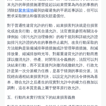
末允許的舉措措施運營提起以結束營業為內在的事務的
消除妨
聚會場地
礙與妨礙避免的平易近事訴訟，但可以
懇求采取辦法和傷害損失賠還償付。
對于普通性違背允許的行動，結束損害判決就是往損害
化或改良行動，使其合適允許。法官應當參照有關法令
律例如《排污允許治理條例》的相干規則和詳細允許證
如排污允許證的內在的事務停止裁判。改良行動采取的
方法能夠是裝備減排舉措措施或許管理舉措措施、削減
排放量、縮減排放時光等。對嚴重違背允許的行動而應
課以撤消允許、停產、封閉等法令義務的，法院可以判
決結束行動，而不宜直接判決撤消或撤銷允許。行政允
許是第一次分派權力任務，是基于猜測的事前分派。法
院經由過程結束損害判決，以設定允許的法令律例為基
本，聯合允許之后產生的現實對允許中的權力任務加以
調劑，這在本質意義上屬于變革原行政允許。
五、行動尚未實行情況下的結束損害義務