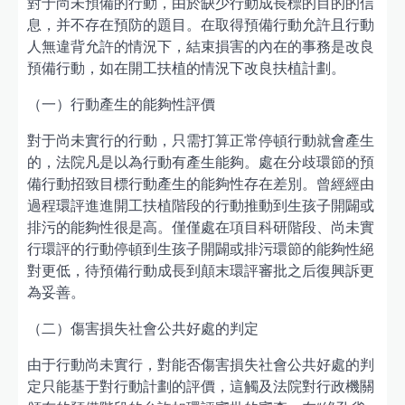
對于尚未預備的行動，由於缺少行動成長標的目的的信
息，并不存在預防的題目。在取得預備行動允許且行動
人無違背允許的情況下，結束損害的內在的事務是改良
預備行動，如在開工扶植的情況下改良扶植計劃。
（一）行動產生的能夠性評價
對于尚未實行的行動，只需打算正常停頓行動就會產生
的，法院凡是以為行動有產生能夠。處在分歧環節的預
備行動招致目標行動產生的能夠性存在差別。曾經經由
過程環評進進開工扶植階段的行動推動到生孩子開闢或
排污的能夠性很是高。僅僅處在項目科研階段、尚未實
行環評的行動停頓到生孩子開闢或排污環節的能夠性絕
對更低，待預備行動成長到顛末環評審批之后復興訴更
為妥善。
（二）傷害損失社會公共好處的判定
由于行動尚未實行，對能否傷害損失社會公共好處的判
定只能基于對行動計劃的評價，這觸及法院對行政機關