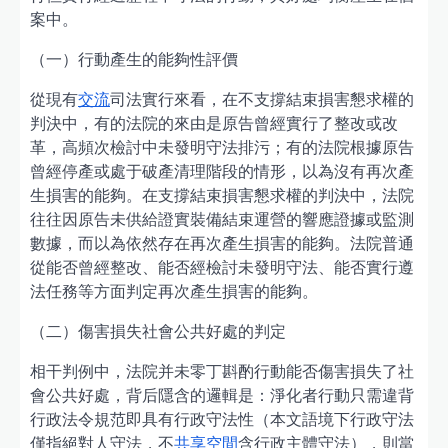
案中。
（一）行動產生的能夠性評價
從現有
交流
司法實行來看，在不支撐結束損害懇求權的
判決中，有的法院的來由是原告曾經實行了整改或改
革，高頻次檢討中未發明守法排污；有的法院根據原告
曾經停產或處于破產清理階段的情形，以為沒有再次產
生損害的能夠。在支撐結束損害懇求權的判決中，法院
往往因原告未供給證實裝備結束運營的響應證據或監測
數據，而以為依然存在再次產生損害的能夠。法院普通
從能否曾經整改、能否經檢討未發明守法、能否實行遵
法任務等方面判定再次產生損害的能夠。
（二）傷害損失社會公共好處的判定
相干判例中，法院并未零丁斟酌行動能否傷害損失了社
會公共好處，背后隱含的邏輯是：淨化者行動只需違背
行政法令規范即具有行政守法性（本文語境下行政守法
僅指絕對人守法，不
共享空間
含行政主體守法），則當