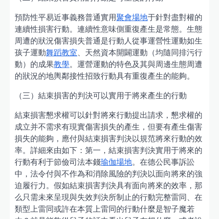
預防性平易近事義務普通實用
聚會場地
于針對盡對權的
連續性損害行動。連續性意味側重復產生是常態。生態
周遭的狀況傷害損失普通是行動人從事運營性運動如生
孩子運動
舞蹈教室
、天然資本開闢運動（均隨同排污行
動）的成果
教學
。運營運動的特色及其與周邊生態周遭
的狀況的地輿鄰接性招致行動具有重復產生的能夠。
（三）結束損害的判決可以實用于將來產生的行動
結束損害懇求權可以針對將來行動提出請求，懇求權的
成立并不需求有現實傷害損失的產生，但要有產生傷害
損失的能夠，應付與結束損害判決以規范將來行動的效
率。詳細來由如下：第一，結束損害判決實用于將來的
行動有利于節儉司法本錢
瑜伽場地
。在德公民事訴訟
中，法令付與不作為和消除風險的判決以面向將來的強
迫履行力。假如結束損害判決具有面向將來的效率，那
么只需未來呈現與失效判決所制止的行動完整雷同、在
類型上雷同或許在本質上雷同的行動什麼是智子魔若