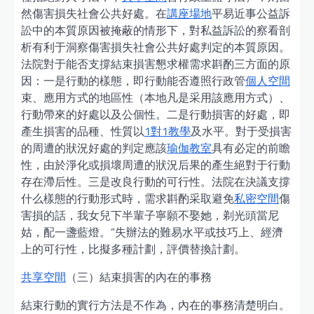
然傷害損失社會公共好處。在
講座場地
平易近事公益訴
訟中的本質原因被掩蔽的情形下，對私益訴訟的察看剖
析有利于洞察傷害損失社會公共好處判定的本質原因。
法院對于能否支撐結束損害懇求權需求斟酌三方面的原
因：一是行動的樣態，即行動能否遵照行政管
個人空間
束、應用方式的地區性（本地凡是采用該應用方式）、
行動帶來的好處以及公個性。二是行動損害的好處，即
產生損害的品種、性質以
1對1教學
及水平。對于受損害
的周遭的狀況好處的判定應該
瑜伽教室
具有必定的前瞻
性，由於淨化或損壞周遭的狀況后果的產生絕對于行動
存在滯后性。三是改良行動的可行性。法院在決議支撐
什么樣態的行動形式時，需求斟酌采取避免
私密空間
傷
害損的話，我女兒下半輩子寧願不娶她，剃光頭當尼
姑，配一盞藍燈。”失辦法的難易水平或技巧上、經濟
上的可行性，比擬多種計劃，評價替換計劃。
共享空間
（三）結束損害的內在的事務
結束行動的實行方法是不作為，內在的事務清楚明白。