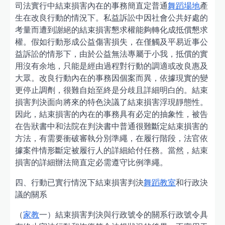
司法實行中結束損害內在的事務簡直定普通
舞蹈場地
產
生在改良行動的情況下。私益訴訟中因社會公共好處的
考量而遭到謝絕的結束損害懇求權能夠轉化成抵償懇求
權。假如行動形成公益傷害損失，在僅觸及平易近事公
益訴訟的情形下，由於公益無法專屬于小我，抵償的實
用沒有余地，只能是經由過程對行動的調適或改良惠及
大眾。改良行動內在的事務因個案而異，依據現實的變
更停止調劑，很難自始至終是分歧且詳細明白的。結束
損害判決面向將來的特色決議了結束損害浮現靜態性。
因此，結束損害的內在的事務具有必定的抽象性，被告
在告狀書中和法院在判決書中普通很難斷定結束損害的
方法，有需要衝破審執分別準繩，在履行階段，法官依
據案件情形斷定被履行人的詳細給付任務。當然，結束
損害的詳細辦法簡直定必需遵守比例準繩。
四、行動已實行情況下結束損害判決
舞蹈教室
和行政決
議的關系
（
家教
一）結束損害判決與行政號令的關系行政號令具