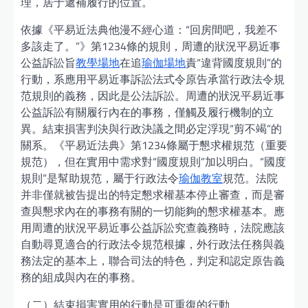
理，居于遞補履行的位置。
依據《平易近法典他漫不經心道：“回房間吧，我差不
多該走了。”》第1234條的規則，周遭的狀況平易近事
公益訴訟旨
教學場地
在追
瑜伽場地
責“違背國度規則”的
行動，系應用平易近事訴訟法式令原告承當行政法令規
范規則的義務，因此是公法訴訟。周遭的狀況平易近事
公益訴訟有關履行內在的事務，僅觸及履行機制的立
異。結束損害判決與行政決議之間必定浮現“剪不竭”的
關系。《平易近法典》第1234條屬于懇求權規范（重要
規范），但在實用中需求對“國度規則”加以明白。“國度
規則”是幫助規范，屬于行政法令
瑜伽教室
規范。法院
并非僅就被告提出的特定懇求權基本停止審查，而是審
查與懇求內在的事務有關的一切能夠的懇求權基本。應
用周遭的狀況平易近事公益訴訟究查義務時，法院應該
自動尋覓適合的行政法令規范根據，外行政法任務與義
務法定的基本上，聯合司法的特色，判定和認定原告義
務的組成與內在的事務。
（二）結束損害實用的行動是可重復的行動