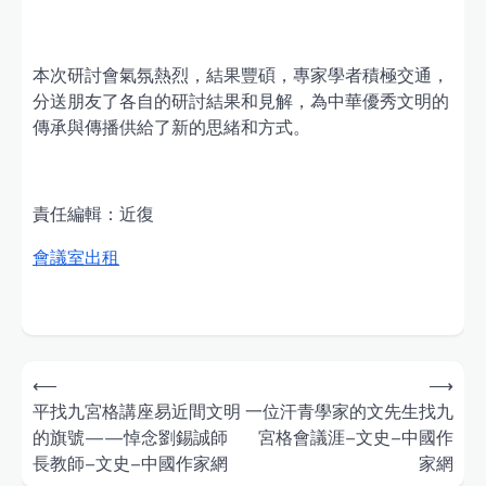
本次研討會氣氛熱烈，結果豐碩，專家學者積極交通，
分送朋友了各自的研討結果和見解，為中華優秀文明的
傳承與傳播供給了新的思緒和方式。
責任編輯：近復
會議室出租
Post
⟵
⟶
navigation
平找九宮格講座易近間文明
一位汗青學家的文先生找九
的旗號——悼念劉錫誠師
宮格會議涯–文史–中國作
長教師–文史–中國作家網
家網