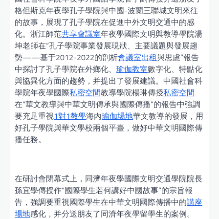
格但斯克年夜學孔子學院與中國-波蘭三聯城文明來往
的故事，展現了孔子學院在促進中外文明交通中的感
化。浙江師范
共享會議室
年夜學國際文明與教導學院湯
坤老師在“孔子學院事業發展現狀、主要議題與發展趨
勢——基于2012-2022的剖析
會議室出租
與思慮”報告
中探討了孔子學院在外鄉化、
瑜伽教室
數字化、特點化
與協異化方面的趨勢，并提出了發展建議。中國社會科
學院年夜學國際
私密空間
教導學院楊琳傳授
私密空間
在“華文教導與中華文明傳承與國際傳播”的報告中強調
要充足重視
1對1教學
海內
瑜伽場地
華文教導的發展，用
好孔子學院與華文學校兩個平臺，做好中華文明國際傳
播任務。
在研討會閉幕式上，同濟年夜學國際文明交通學院院長
孫宜學傳授作“國際學生若何講好中國故事”的宗旨報
告，強調要重視國際學生在中華文明國際傳播中的
講座
場地
感化，并分送朋友了同濟年夜學留學生的案例。