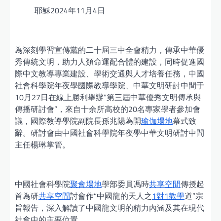
耶穌2024年11月4日
為深刻學習宣傳黨的二十屆三中全會精力，傳承中華優
秀傳統文明，助力人類命運配合體的建設，同時促進國
際中文教導專業建設、學術交通與人才培養任務，中國
社會科學院年夜學國際教導學院、中華文明研討中間于
10月27日在線上勝利舉辦“第三屆中華優秀文明傳承與
傳播研討會”，來自十余所高校的20名專家學者參加會
議，國際教導學院副院長孫兆陽為開
瑜伽場地
幕式致
辭。研討會由中國社會科學院年夜學中華文明研討中間
主任楊琳掌管。
中國社會科學院
聚會場地
學部委員馮時
共享空間
傳授起
首為研
共享空間
討會作“中國龍的天人之
1對1教學
道”宗
旨報告，深入解讀了中國龍文明的精力內涵及其在現代
社會中的主要位置。