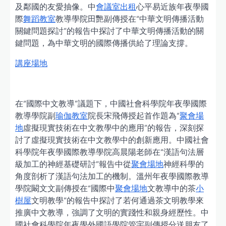
及鄰國的友愛抽像。中
會議室出租
心平易近族年夜學國
際
舞蹈教室
教導學院田艷副傳授在“中華文明傳播活動
關鍵問題探討”的報告中探討了中華文明傳播活動的關
鍵問題，為中華文明的國際傳播供給了理論支撐。
講座場地
在“國際中文教導”議題下，中國社會科學院年夜學國際
教導學院副
瑜伽教室
院長宋飛傳授起首作題為“
聚會場
地
虛擬現實技術在中文教學中的應用”的報告，深刻探
討了虛擬現實技術在中文教學中的創新應用。中國社會
科學院年夜學國際教導學院高晨陽老師在“漢語句法層
級加工的神經基礎研討”報告中從
聚會場地
神經科學的
角度剖析了漢語句法加工的機制。溫州年夜學國際教導
學院闞文文副傳授在“國際中
聚會場地
文教導中的茶
小
樹屋
文明教學”的報告中探討了若何通過茶文明教學來
推廣中文教導，強調了文明的實踐性和親身經歷性。中
國社會科學院年夜學外國語學院管宇副傳授分送朋友了