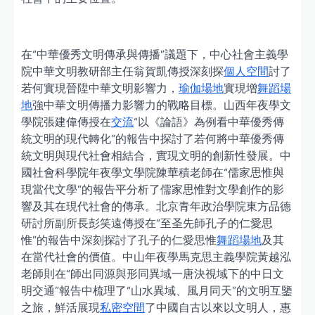
在“中華優秀文明傳承與傳播”議題下，中心社會主義學
院中華文明教研部主任翁賀凱傳授深刻探
個人空間
討了
若何實現晉陞中華文明影響力，
瑜伽場地
實現增
舞蹈場
地
強中華文明傳播力影響力的戰略目標。山西年夜學文
學院張建偉傳授在
交流
“以《論語》為例看中華優秀傳
統文明的現代轉化”的報告中探討了若何將中華優秀傳
統文明與現代社會相結合，實現文明的創新性發展。中
國社會科學院年夜學文學院陳華積老師在“儒家思惟與
現當代文學”的報告平分析了儒家思惟對文學創作的影
響及其在現代社會的傳承。北京青年政治學院東方品德
研討所副所長彭笑遠傳授在“至圣先師孔子的仁愛思
惟”的報告中深刻探討了孔子的仁愛思惟
舞蹈場地
及其
在當代社會的價值。中山年夜學馬克思主義學院黃越泓
老師則在“師出同源與形同異域一唐決視域下的中日文
明交通”報告中梳理了“山水異域、風月同天”的文明互鑒
之旅，鮮活展現
私密空間
了中國自古以來以文明人，惠