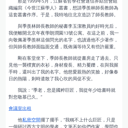
那是1999年5月，江蘇省哲學社會迷信界結合會組
織編寫《今世江蘇學人》叢書，想請季羨林師長教師為
這套叢書作序。于是，我特地往北京造訪了師長教師。
與季羨林師長教師的秘書李玉潔教員約好時光后，
我便離開北京年夜學朗潤園13號公寓。在這之前，我一
向敬佩著季羨林這個閃光的名字，也讀過他不少著作，
但與師長教師面臨面交通，既佈滿等待又有些許嚴重。
剛在客堂坐下，季師長教師就從書房走了過去。只
見他一襲樸實的衣衫，身材瘦長、精力矍鑠，在與我握
手時，還叫出了我的名字。他慈愛親熱的笑臉，好像春
日的熱陽，剎時遣散了我心坎的局促不安。
我說：“季老，您是國粹巨匠，我從年少唸書時就
對您敬慕已久。”
會議室出租
他
私密空間
擺了擺手，“我稱不上什么巨匠，只是
一個研討西方文明的學者，文筆不如你們作家，學問也