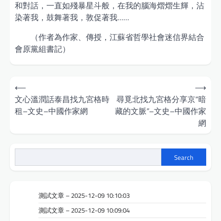
和對話，一直如殘暴星斗般，在我的腦海熠熠生輝，沾
染著我，鼓舞著我，敦促著我……
（作者為作家、傳授，江蘇省哲學社會迷信界結合
會原黨組書記）
Post
⟵
⟶
navigation
文心溫潤話泰昌找九宮格時
尋覓北找九宮格分享京“暗
租–文史–中國作家網
藏的文脈”–文史–中國作家
網
Search
測試文章 – 2025-12-09 10:10:03
測試文章 – 2025-12-09 10:09:04