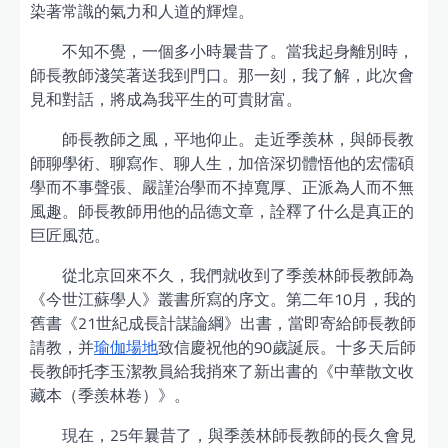
染著常識的氣力和人道的輝煌。
不知不覺，一個多小時曩昔了。當我起身離別時，
師長教師淺笑著送我到門口。那一刻，我了解，此次會
見和對話，將成為我平生的可貴財富。
師長教師之風，平地仰止。走近季羨林，與師長教
師聊學術、聊寫作、聊人生，加倍深切體悟他的宏儒碩
學而不事聲張、嚴謹治學而不掉寬厚、正派為人而不無
風趣。師長教師用他的品德文章，詮釋了什么是真正的
巨匠風范。
從北京回來不久，我們就收到了季羨林師長教師為
《今世江蘇學人》叢書所寫的序文。第二年10月，我的
舊書《21世紀成長計謀論綱》出書，當即寄給師長教師
請教，并
瑜伽場地
致信慶祝他的90歲誕辰。十多天后師
長教師托李玉潔教員給我捎來了新出書的《中華散文收
藏本（季羨林卷）》。
現在，25年曩昔了，與季羨林師長教師的長久會見