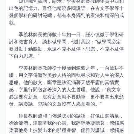
短短幾句插話，顯示了季羨林師長教師學貫中西和
出色的記憶力。難怪他精曉多國說話，在古文字學等十
幾個學科的研討範疇，都有本身獨到的看法和精深的成
就。
季羨林師長教師數十年如一日，謹小慎微于學術研
討和教書育人，談起做學問，他對我說：“做學問必定
要眼勤手勤腦勤，永遠不克不及停下思慮，不克不及停
下自力思慮。”
季羨林師長教師從十幾歲到耄耋之年，一向筆耕不
輟，用文字傳遞對美妙人格的固執尋求和對人生的深入
思慮。他的散文，斷章墨跡流淌著天然平庸的真情實
感，字里行間包含著深入的人生哲理。他說：“寫文章
必定要有新意，沒有新意就不要動筆，更不要拿出來頒
發。講廢話、鬼話的文章沒有人愿意看的。”
師長教師溫和而佈滿聰明的話語，好像山澗清泉，
徐徐流淌，津潤著我的心靈。我靜靜地凝聽著，感觸感
染著他身上披髮出來的那種睿智、儒雅與謙誠，感觸感