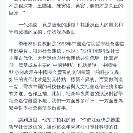
不是很深摯。王國維、陳寅恪、吳宓，他們才是真正的
巨匠。”
一代鴻儒，竟是這般的謙虛！其謙謙正人的風采和
守愚藏拙的品德，使我深為激動。
季羨林師長教師是1956年中國迷信院哲學社會迷信
學部委員，談起社會迷信，他說：“扶植中國特點社會
主義古代化，天然迷信與社會迷信并駕齊驅、比翼齊
飛，應當成為主要的‘中國特點’。也就是說，‘中國特
點’必需表示在中國長久豐富的文明積淀上的科技立異。
如許的古代化才是別具特點、標新立異的。而要做到這
一點，需求中國的科技任務者與人文社會迷信任務者聯
袂并進、合作互補。此刻，社會年夜周遭的狀況對哲學
社會迷信器重不敷，我們一方面要多呼吁，一方面要為
繁華哲學社會迷信多做實事。”
講到這里，他拍了拍我的肩，“你們江蘇仍是器重
哲學社會迷信的，讓你這么年青就往引導社科聯的任