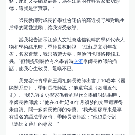
務，此刻又要編寫叢書，為在江蘇的社科名家歌功頌
德，這就是辦實事。”
師長教師對成長哲學社會迷信的高近視野和對晚生
后學的關愛激勵，讓我深受教導。
當我報告請示江蘇人文社會迷信範疇的學科代表人
物和學術結果時，季師長教師說，“江蘇是文明年夜
省，名家薈萃，我只清楚大要，與他們也聯絡接觸未
幾。”但我提到幾位有名學者時
交流
季師長教師的插
話，使我心生敬畏、驚嘆不已。
我先容汗青學家王繩祖師長教師出書了10卷本《國
際關系史》，季師長教師說：“他還寫過《歐洲近代
史》。”我先容文史學家孫看的現代文學研討結果時，
季師長教師說：“他在20世紀30年月頒發的文章還獲得
朱自清、聞一多師長教師的夸獎。”我先容廖序東是享
有盛名的語法學家時，季師長教師說：“他也是研討
《馬氏文通》的專家。”