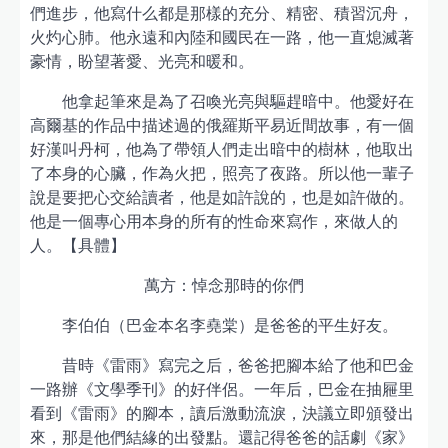
們進步，他寫什么都是那樣的充分、精密、積習沉舟，
火灼心肺。他永遠和內陸和國民在一路，他一直熄滅著
豪情，盼望著愛、光亮和暖和。
他拿起筆來是為了召喚光亮與驅趕暗中。他愛好在
高爾基的作品中描述過的俄羅斯平易近間故事，有一個
好漢叫丹柯，他為了帶領人們走出暗中的樹林，他取出
了本身的心臟，作為火把，照亮了夜路。所以他一輩子
說是要把心交給讀者，他是如許說的，也是如許做的。
他是一個專心用本身的所有的性命來寫作，來做人的
人。【具體】
萬方：悼念那時的你們
李伯伯（巴金本名李堯棠）是爸爸的平生好友。
昔時《雷雨》寫完之后，爸爸把腳本給了他和巴金
一路辦《文學季刊》的好伴侶。一年后，巴金在抽屜里
看到《雷雨》的腳本，讀后激動流淚，決議立即頒發出
來，那是他們結緣的出發點。還記得爸爸的話劇《家》