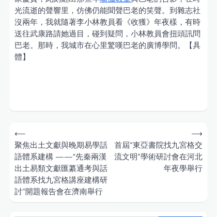
光流逝的聲響里，仿佛仍能聞聲巴老的笑聲。到雜志社
沒兩年，我就隨著李小林教員看《收獲》年夜樣，有時
送往武康路請她過目，碰到疑問，小林教員會扭頭訊問
巴老。那時，我城市在心里驚嘆巴老的廣博學問。【具
體】
Post
⟵
⟶
navigation
聚焦出土文獻與晚期易學話
首屆“東亞書院找九宮格交
語體系建構 ——“先秦兩漢
流文明”學術研討會在河北
出土易類文獻匯纂通考與話
年夜學舉行
語體系找九宮格講座建構研
討”開題報告會在濟南舉行