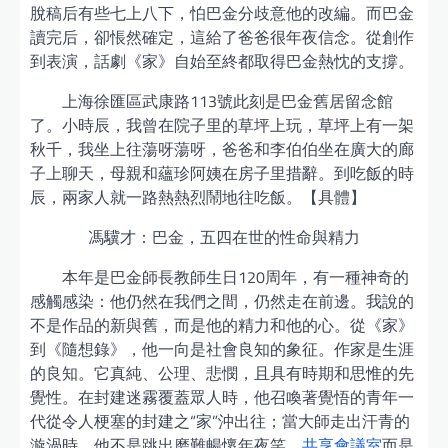
脫稿后有些七上八下，怕巴金分歧意他的改編。而巴金
讀完后，卻悵然確定，這給了爸爸很年夜信念。從創作
到表演，話劇《家》自始至終都取得巴金熱忱的支撐。
上海徐匯區武康路113號此刻是巴金舊居留念館
了。小時辰，我曾在院子里的草坪上玩，草坪上有一架
秋千，我坐上往蕩呀蕩呀，爸爸和李伯伯坐在廣大的廊
子上聊天，母親和蘊珍阿姨在房子里措辭。到吃飯的時
辰，兩家人就一路熱熱烈鬧地往吃飯。【具體】
馮驥才：巴金，五四在世的性命與精力
本年是巴金師長教師生日120周年，有一種神奇的
感觸感染：他仍然在我們之間，仍然走在前邊。我說的
不是作品的新與舊，而是他的精力和他的心。從《家》
到《隨想錄》，他一向是社會良知的象征。作家是生涯
的良知。它真純、公理、悲憫，且具有時期和思惟的先
覺性。在封建迷霧覆蓋眾人時，他召喚著覺悟的青年一
代從令人梗塞的封建之“家”沖出往；當大師走出汗青的
漩渦時，他不是跳出磨難暢懷年夜笑，
共享會議室
而是