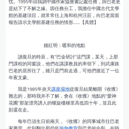
忱。1995年頭我調中國作家協會書記處任務，與巴老更
是結下了不解之緣。因任務分工，我擔任中國古代文學
館的基建項目，就常常往上海和杭州汪莊，向巴老當面
報告請示文學館基建任務的情形……【具體】
鐘紅明：暖和的地點
讀復旦的時辰，有“巴金研討”這門課，某天，上那
門課程的同窗說，他們在講課教員的率領下，到武康路
巴老的居所往了，雖只是門前走過，可他們接近了一位
年夜文豪。
我是1985年炎天
講座場地
從復旦結業離開《收獲》
雜志的，那時我并不了解，會在《收獲》地點的“愛神
花圃”那架漂亮誘人的螺旋樓梯里高低四十年，並且此
刻還在走。
每年巴須生日前兩天，《收獲》的同事城市往巴老
家慶賀，此刻翻出那些年
瑜伽教室
與巴老的合影，在時