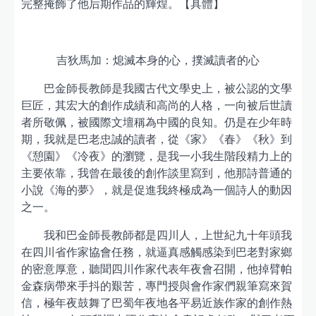
完整掩飾了他后期作品的輝煌。【具體】
吉狄馬加：熄滅本身的心，撲滅讀者的心
巴金師長教師是我國古代文學史上，被公認的文學
巨匠，其宏大的創作成績和高尚的人格，一向被后世讀
者所敬佩，被國際文壇稱為中國的良知。仍是在少年時
期，我就是巴老忠誠的讀者，從《家》《春》《秋》到
《憩園》《冷夜》的瀏覽，是我一小我生階段精力上的
主要依靠，我曾在最後的創作談里寫到，他那詩普通的
小說《海的夢》，就是促進我終極成為一個詩人的動因
之一。
我和巴金師長教師都是四川人，上世紀九十年頭我
在四川省作家協會任務，就逼真感觸感染到巴老對家鄉
的密意厚意，聽聞四川作家代表年夜會召開，他掉臂帕
金森病帶來手抖的艱苦，專門授與會作家們親筆寫來賀
信，極年夜鼓舞了巴蜀年夜地各平易近族作家的創作熱