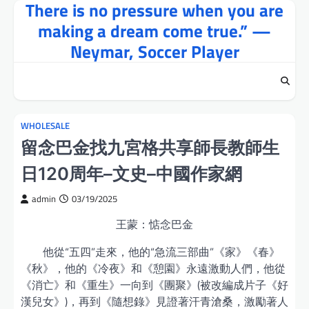
There is no pressure when you are
Skip
to
making a dream come true.” —
content
Neymar, Soccer Player
WHOLESALE
留念巴金找九宮格共享師長教師生
日120周年–文史–中國作家網
admin
03/19/2025
王蒙：惦念巴金
他從“五四”走來，他的“急流三部曲”《家》《春》
《秋》，他的《冷夜》和《憩園》永遠激動人們，他從
《消亡》和《重生》一向到《團聚》(被改編成片子《好
漢兒女》)，再到《隨想錄》見證著汗青滄桑，激勵著人