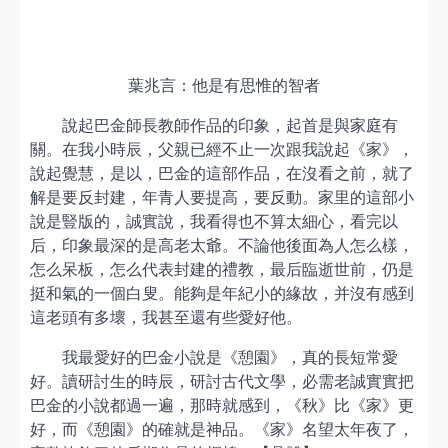
葉兆言：他是有思惟的智者
說起巴金師長教師作品的印象，起首是與家庭有
關。在我小時辰，父親已經不止一次跟我說起《家》，
說起覺慧，是以，巴金的這部作品，在沒看之前，就了
解是要反封建，年青人要提高，要反動。家里的這部小
說是豎版的，誠實說，我看得也不算太細心，看完以
后，印象最深的是高老太爺。不論他後面為人怎么樣，
怎么呆板，怎么代表封建的禮教，最后臨逝世前，仍是
挺和氣的一個白叟。能夠是年紀小的緣故，并沒有感到
這老頭有多壞，我甚至還有些愛好他。
我最愛好的巴金小說是《憩園》，真的長短常愛
好。讀研討生的時辰，研討古代文學，必需老誠實實把
巴金的小說都過一遍，那時就感到，《秋》比《家》更
好，而《憩園》的確就是神品。《家》名望太年夜了，