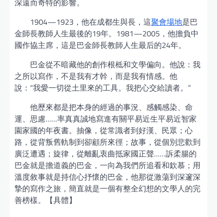
深遠而奇特的影響。
1904—1923，他在成都生與長，這
聚會場地
是巴
金師長教師人生最後的19年。1981—2005，他擔負中
國作協主席，這是巴金師長教師人生最后的24年。
巴金從不暗藏他的創作根柢和文學偏向。他說：我
之所以寫作，不是我有才幹，而是我有情感。他
說：“我愛一切從土里來的工具。我把心交給讀者。”
他歷來都是把本身的經過的事況、感觸感染、命
運、思慮……率真真誠地寫進有關平易近生平易近智家
園家國的年夜書。抽像，從常識者到好漢、民眾；心
路，從背叛舊軌制到卻顧所來徑；故事，從個別悲歡到
廣泛遭遇；旋律，從離亂衷曲抵家國正聲……訴柔腸的
巴金就是擔道義的巴金，一向為我們所追看和欽慕；用
溫度敘事就是持信心抒懷的巴金，他那從激蕩到深邃深
摯的寫作之旅，簡直就是一個有整全幻想的文學人的完
善榜樣。【具體】