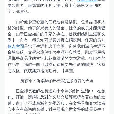
拿起世界上最繁重的用具：筆，寫出心底思之最切的
字：講實話。
由於他盼望心靈的任務起首是修復，包含品德和人
格的修復。他了解只要人的健全，社會的成長才能夠健
全。由于巴金如許的作家的存在，使我們感到生涯和文
學中一向有一種良知可以實其實在觸摸到。作家的良知
個人空間
是忠于生涯和忠于文學。它使我們深信生涯不
會垮失落，文學永遠保衛著生涯的真善美，那就不用搭
理那些商品化的文字和花拳繡腿的文本游戲。從巴金的
作品中，我們一向可以摸到這種文先生命的脈搏。它持
之以恆，微弱無力地跳動著。【具體】
施戰軍：訴柔腸的巴金就是擔道義的巴金
巴金師長教師在長達八十余年的創作生活中，在創
作、評論、翻譯以及對外文明交通等範疇有著出色的進
獻，留下了不成磨滅的文學經典，在文學界和寬大讀者
心中享有高尚的名譽，對中國現今世文學的成長發生了