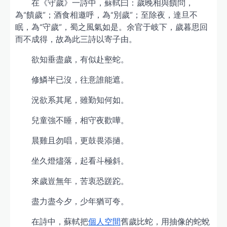
在《守歲》一詩中，蘇軾曰：歲晚相與饋問，
為“饋歲”；酒食相邀呼，為“別歲”；至除夜，達旦不
眠，為“守歲”，蜀之風氣如是。余官于岐下，歲暮思回
而不成得，故為此三詩以寄子由。
欲知垂盡歲，有似赴壑蛇。
修鱗半已沒，往意誰能遮。
況欲系其尾，雖勤知何如。
兒童強不睡，相守夜歡嘩。
晨雞且勿唱，更鼓畏添撾。
坐久燈燼落，起看斗極斜。
來歲豈無年，苦衷恐蹉跎。
盡力盡今夕，少年猶可夸。
在詩中，蘇軾把
個人空間
舊歲比蛇，用抽像的蛇蛻