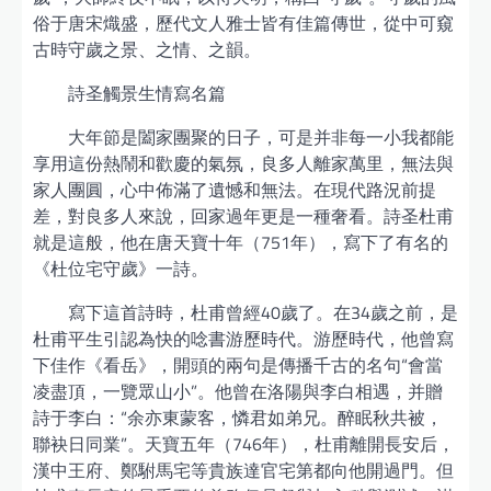
俗于唐宋熾盛，歷代文人雅士皆有佳篇傳世，從中可窺
古時守歲之景、之情、之韻。
詩圣觸景生情寫名篇
大年節是闔家團聚的日子，可是并非每一小我都能
享用這份熱鬧和歡慶的氣氛，良多人離家萬里，無法與
家人團圓，心中佈滿了遺憾和無法。在現代路況前提
差，對良多人來說，回家過年更是一種奢看。詩圣杜甫
就是這般，他在唐天寶十年（751年），寫下了有名的
《杜位宅守歲》一詩。
寫下這首詩時，杜甫曾經40歲了。在34歲之前，是
杜甫平生引認為快的唸書游歷時代。游歷時代，他曾寫
下佳作《看岳》，開頭的兩句是傳播千古的名句“會當
凌盡頂，一覽眾山小”。他曾在洛陽與李白相遇，并贈
詩于李白：“余亦東蒙客，憐君如弟兄。醉眠秋共被，
聯袂日同業”。天寶五年（746年），杜甫離開長安后，
漢中王府、鄭駙馬宅等貴族達官宅第都向他開過門。但