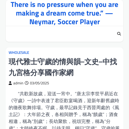
There is no pressure when you are
Skip
to
making a dream come true.” —
content
Neymar, Soccer Player
WHOLESALE
現代雅士守歲的情與韻–文史–中找
九宮格分享國作家網
admin
03/05/2025
“共歡新故歲，迎送一宵中。”唐太宗李世平易近在
《守歲》一詩中表達了君臣歡宴喝酒，迎新年辭舊歲時
的徹夜歌舞排場。守歲，最早記錄見于西晉周處的《風
土記》：大年節之夜，各相與贈予，稱為“饋歲”；酒食
相邀，稱為“別歲”；長幼聚飲，祝頌完整，稱為“分
歲”；大師終夜不眠，以待天明，稱曰“守歲”。守歲的風