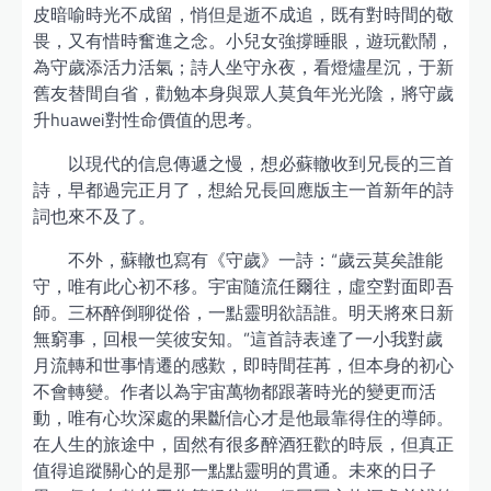
皮暗喻時光不成留，悄但是逝不成追，既有對時間的敬
畏，又有惜時奮進之念。小兒女強撐睡眼，遊玩歡鬧，
為守歲添活力活氣；詩人坐守永夜，看燈燼星沉，于新
舊友替間自省，勸勉本身與眾人莫負年光光陰，將守歲
升huawei對性命價值的思考。
以現代的信息傳遞之慢，想必蘇轍收到兄長的三首
詩，早都過完正月了，想給兄長回應版主一首新年的詩
詞也來不及了。
不外，蘇轍也寫有《守歲》一詩：“歲云莫矣誰能
守，唯有此心初不移。宇宙隨流任爾往，虛空對面即吾
師。三杯醉倒聊從俗，一點靈明欲語誰。明天將來日新
無窮事，回根一笑彼安知。”這首詩表達了一小我對歲
月流轉和世事情遷的感歎，即時間荏苒，但本身的初心
不會轉變。作者以為宇宙萬物都跟著時光的變更而活
動，唯有心坎深處的果斷信心才是他最靠得住的導師。
在人生的旅途中，固然有很多醉酒狂歡的時辰，但真正
值得追蹤關心的是那一點點靈明的貫通。未來的日子