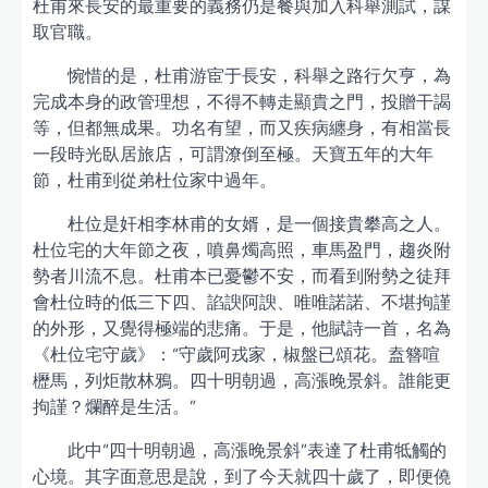
杜甫來長安的最重要的義務仍是餐與加入科舉測試，謀
取官職。
惋惜的是，杜甫游宦于長安，科舉之路行欠亨，為
完成本身的政管理想，不得不轉走顯貴之門，投贈干謁
等，但都無成果。功名有望，而又疾病纏身，有相當長
一段時光臥居旅店，可謂潦倒至極。天寶五年的大年
節，杜甫到從弟杜位家中過年。
杜位是奸相李林甫的女婿，是一個接貴攀高之人。
杜位宅的大年節之夜，噴鼻燭高照，車馬盈門，趨炎附
勢者川流不息。杜甫本已憂鬱不安，而看到附勢之徒拜
會杜位時的低三下四、諂諛阿諛、唯唯諾諾、不堪拘謹
的外形，又覺得極端的悲痛。于是，他賦詩一首，名為
《杜位宅守歲》：“守歲阿戎家，椒盤已頌花。盍簪喧
櫪馬，列炬散林鴉。四十明朝過，高漲晚景斜。誰能更
拘謹？爛醉是生活。”
此中“四十明朝過，高漲晚景斜”表達了杜甫牴觸的
心境。其字面意思是說，到了今天就四十歲了，即便僥