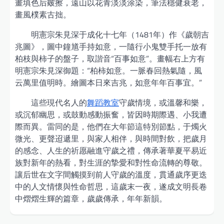
畫填色后皴擦，遠山以花青淡淡涂染，筆法穩健衰老，
畫風樸素古拙。
明憲宗朱見深于成化十七年（1481年）作《歲朝吉
兆圖》，圖中鐘馗手持如意，一隨行小鬼雙手托一放有
柏枝與柿子的盤子，取諧音“百事如意”。畫幅右上方有
明憲宗朱見深御題：“柏柿如意。一脈春回熱氣隨，風
云萬里值明時。繪圖本日來吉兆，如意年年百事宜。”
這些現代名人的
舞蹈教室
守歲情境，或溫馨和樂，
或沉郁幽思，或鼓動感動振奮，皆因時期際遇、小我遭
際而異。雷同的是，他們在大年節這特別節點，于燭火
微光、更聲迢遞里，與家人相伴，與時間對飲，把歲月
的感念、人生的祈愿融進守歲之禮，傳承著華夏平易近
族對新年的熱看，對生涯的摯愛和對性命流轉的尊敬。
讓后世在文字間觸摸到前人守歲的溫度，貫通歲序更迭
中的人文情懷與性命哲思，這歲末一夜，遂成文明長卷
中熠熠生輝的篇章，歲歲傳承，年年新韻。