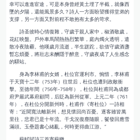
幸可以進進宦途，可是本身曾經黃土埋了半截，就像西
墜的夕陽，還能風景多久？詩人一方面盼望獲得堂弟的
支撐，另一方面又對前程不敢抱有太多的苛求。
詩圣彼時心情復雜，守歲于親人家中，椒酒敬歲，
花紅映盤。戶外車馬鬧熱熱烈繁華，庭內燭火透明，遣
散冷夜陰霾。他嘆歲月流逝，半生蹉跎，欲借守歲酒盞
暫忘煩憂，將壯志未酬隱于醉意，守歲夜成了人生感念
的驛站。
身為李林甫的女婿，杜位官運利市。惋惜，李林甫
于天寶十二年（753年）往世后，杜位也遭到政敵衝
擊。至德年間（756年-758年），杜位與杜甫同為成都
府尹嚴武幕府顧問，后貶為新州從軍。上元二年（761
年），在杜位分開新州時，杜甫作《寄杜位》一詩相
寄：“近聞寬法離新州，想見懷回尚百憂。逐客雖皆萬
里往，悲君已是十年流。干戈況復塵隨眼，鬢發回應雪
滿頭。玉壘題書心緒亂，何時更得曲江游。”
蘇軾賦詩三首寄蘇轍