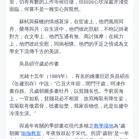
里，仍有有數的工作等候往做，但回回心坎深處并淺笑
面臨，何嘗不是一種安心與豁然。
蘇軾與蘇轍的情感甚深，在宦途上，他們風雨同
舟、榮辱與共；在生涯中，他們彼此照顧，不時記掛著
對方；在文學上，他們互通有無、商討揣摩；在精力
上，他們彼此安慰，同病相憐。他們的手足之情成為文
學史下流傳千古的美談。
吳昌碩守歲必作畫
光緒十五年（1889年），有名的繪畫巨匠吳昌碩在
《缶廬別存》中說：“己丑大年節，閉門守歲，呵凍作
畫自娛。凡歲朝圖多畫牡丹，以貧賤名也。予窮居海
上，一官如虱，貧賤花必不相當，故寫梅取有降生姿，
寫菊取有傲霜骨，唸書短檠，我家長物也，此是缶廬中
冷漠生涯。”
與過年有關的季節畫在現代多稱之
教學場地
為“歲
朝圖”
瑜伽教室
，年夜致鼓起于宋代。所謂“歲朝”是一年