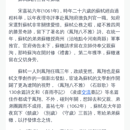
宋嘉祐六年(1061年)，時年二十六歲的蘇軾經由過
程科舉，以年夜理寺評事赴鳳翔府擔負判官一職。知府
宋選對蘇軾非常關懷愛惜。蘇軾公務之暇，縱不雅四周
的勝景奇跡，留下了著名的《鳳翔八不雅》詩。在統一
年，蘇軾的弟弟蘇轍授商州（治地點今河南商縣）軍事
推官。官府佈告未下，蘇轍請求留在京師侍奉父親蘇
洵，那時蘇洵在開封修《禮書》。第二年獲準，蘇轍遂
留在父切身旁。
蘇軾一人到鳳翔任職三年，政績斐然。鳳翔也是蘇
軾文學創作的一個新出發點，宦途為蘇軾的文學創作開
闢了更為遼闊的視野，《鳳翔八不雅》《石鼓歌》等
130余篇詩文和《喜雨亭記》《凌虛
交流
臺記》等名篇
佳作都成于鳳翔。不外，碰到年關，想歸去和父親、弟
弟團圓而不成得。嘉祐七年（1062年），蘇軾在大年節
夜寫下《饋歲》《別歲》《守歲》三首詩，寄給弟弟蘇
轍，以抒發懷念之情。