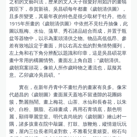
之初的文藝叫法，歷來的文人天子很愛好用如許的畫犒
賞臣下，恭賀新禧。吳昌碩每年都畫《歲朝清供圖》，
且多所變更，其最年夜的特色是很少取材于牡丹。他在
1915年所畫的《歲朝清供圖》中依然不見牡丹抽像，此
圖以瓶梅、水仙、蒲草、秀石諸品組合而成，并置于瓶
盆等器物中，以示為案頭清供之物。物品高低低昂、參
差有致地設定于畫面，并以右高左低的對角情勢擺列，
左上角和右下角分辨配以題識和印章，這是吳昌碩花草
畫中常用的構圖情勢。畫面左上角自題：“歲朝清供。
歲朝寫案頭花，像前人所作歲時物之遷流也，茲擬其
意。乙卯歲冷吳昌碩。”
實在，在新年丹青中不畫牡丹的畫家有良多。像宋
代趙昌的《歲朝圖》畫面展天蓋地不留邊隙的花團錦
簇，艷麗熱鬧。畫上梅花、山茶、水仙和長春花，以朱
砂、白粉、胭脂、石綠畫成，再用石青填底，顏色明
麗，顯得華麗堂皇。明代袁尚統的《歲朝圖》繪山村一
隅，諸多孩童在院中敲鑼、打鼓、放鞭炮，縱情遊玩玩
樂，屋內三位長者同桌對飲，不雅看兒童嬉耍。樹石勾