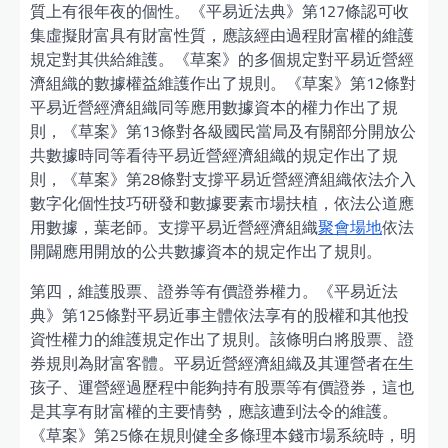
質上有很年夜的個性。《平易近法典》第127條認可收
集虛擬財富具有財富性質，應該經由過程財富權的維護
規定對其供給維護。《草案》的多個規定對平易近營經
濟組織的數據權益維護作出了規則。《草案》第12條對
平易近營經濟組織同等應用數據資本的權力作出了規
則，《草案》第13條對各級國民當局及有關部分開放公
共數據時同等看待平易近營經濟組織的規定作出了規
則，《草案》第28條對支撐平易近營經濟組織依法介入
數字化個性技巧研發和數據要素市場扶植，依法公道應
用數據，葉老師。支撐平易近營經濟組織
聚會場地
依法
開闢應用開放的公共數據資本的規定作出了規則。
第四，維護股票、證券等有價證券權力。《平易近法
典》第125條對平易近事主體依法享有的股權和其他投
資性權力的維護規定作出了規則。該條明白將股票、證
券規則為財富客體。平易近營經濟組織及其運營者在生
孩子、運營經過歷程中能夠持有股票等有價證券，這也
是其享有財富權的主要情勢，應該遭到法令的維護。
《草案》第25條在規則健全多條理本錢市場系統時，明