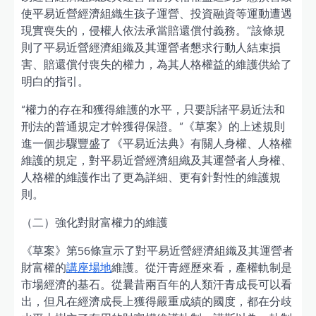
使平易近營經濟組織生孩子運營、投資融資等運動遭遇
現實喪失的，侵權人依法承當賠還償付義務。”該條規
則了平易近營經濟組織及其運營者懇求行動人結束損
害、賠還償付喪失的權力，為其人格權益的維護供給了
明白的指引。
“權力的存在和獲得維護的水平，只要訴諸平易近法和
刑法的普通規定才幹獲得保證。”《草案》的上述規則
進一個步驟豐盛了《平易近法典》有關人身權、人格權
維護的規定，對平易近營經濟組織及其運營者人身權、
人格權的維護作出了更為詳細、更有針對性的維護規
則。
（二）強化對財富權力的維護
《草案》第56條宣示了對平易近營經濟組織及其運營者
財富權的
講座場地
維護。從汗青經歷來看，產權軌制是
市場經濟的基石。從曩昔兩百年的人類汗青成長可以看
出，但凡在經濟成長上獲得嚴重成績的國度，都在分歧