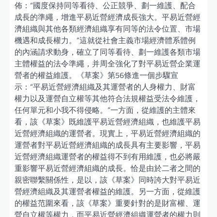
佈：“國度保持同等看待、公正競爭、劃一維護、配合
成長的準繩，增進平易近營經濟成長強大。平易近營經
濟組織與其他各類經濟組織享有同等的法令位置、市場
機遇和成長權力。”這就從社會主義市場經濟體系體例
的內涵請求動身，確立了同等看待、劃一維護各類市場
主體權益的法令準繩，并周全強化了對平易近營企業運
營者的權益維護。《草案》第56條進一個步驟宣
示：“平易近營經濟組織及其運營者的人身權力、財富
權力以及運營自立權等其他符合法規權益受法令維護，
任何單元和小我不得侵略。”一方面，從維護的主體來
看，該《草案》既維護平易近營經濟組織，也維護平易
近營經濟組織的運營者。現實上，平易近營經濟組織的
運營者對平易近營經濟組織的成長具有主要影響，平易
近營經濟組織運營者的權益得不到有用維護，也必將嚴
重影響平易近營經濟組織的成長。恰是由於二者之間的
親密聯繫關係性，是以，該《草案》同時誇大對平易近
營經濟組織及其運營者權益的維護。另一方面，從維護
的權益范圍來看，該《草案》重要針對的是財富權、運
營自立權等權力，而平易近營經濟組織運營者的權力則