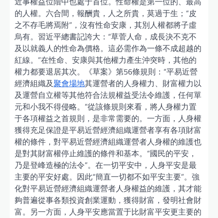
近事權益位階中也處于首位。性命權是第一位的、最高
的人權。六合間，報酬貴，人之所貴，莫過于生；“皮
之不存毛將焉附”，沒有性命安康，其別人權都將子虛
烏有。習近平總書記誇大：“草菅人命，成長決不克不
及以就義人的性命為價格。這必需作為一條不成超越的
紅線。”在性命、安康與其他權力產生沖突時，其他的
權力都要退居其次。《草案》第56條規則：“平易近營
經濟組織及
聚會場地
其運營者的人身權力、財富權力以
及運營自立權等其他符合法規權益受法令維護，任何單
元和小我不得侵略。”從該條規則來看，將人身權力置
于各項權益之首規則，是非常需要的。一方面，人身權
獲得充足保證是平易近營經濟組織運營者享有各項財富
權的條件，對平易近營經濟組織運營者人身權的維護也
是對其財富權停止維護的條件和基本。“國民的平安，
乃是登峰造極的法令”。在一切平安中，人身平安是最
主要的平安好處。因此“簡直一切都不如平安主要”。強
化對平易近營經濟組織運營者人身權益的維護，其才能
夠普遍從事各類投資創業運動，獲得財富，發明社會財
富。另一方面，人身平安應當置于比財富平安更主要的