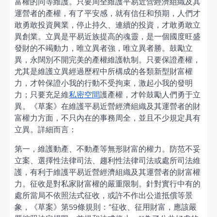
富權的同等維護。只要周全維護平易近營經濟組織及其
運營者的產權，有了平安感，就有信任和預期，人們才
敢勇敢投資興業，停止持久、連續的投資，才敢勇敢立
異創業。立異是平易近族提高的魂靈，是一個國度旺盛
發財的不竭動力，唯立異者強，唯立異者勝。鼓勵立
異，永闊別不開完美的產權維護軌制。只要保證產權，
尤其是維護立異經過歷程中所構成的各類新型財富權
力，才幹保證小我的行動不受拘束，激起小我的發明
力；只要充足維
私密空間
護產權，才幹鼓勵人們勇于立
異。《草案》在維護平易近營經濟組織及其運營者的財
富權力方面，不只內在的事務周全，並且不少規定具有
立異。詳細而言：
第一，維護動產、不動產等無形財富的權力。防范不妥
立案、選擇性法律司法、趨利性法律司法或處所司法維
護，有利于維護平易近營經濟組織及其運營者的財富權
力。征收是對私家財富權的嚴重限制。針對實行中有的
處所當局不依照法式征收，或許不作出公道抵償等景
象，《草案》第59條規則：“征收、征用財富，應該嚴