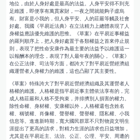
地位，由於人身好處是最高的法益。人身平安得不到充
足維護，即便享有萬貫家財，一夜之間就能夠子虛烏
有。財富是小我的，但人身平安、人的莊嚴等觸及社會
好處。我國《平易近法典》在立法精力上總體表現了人
身權益應該優先維護的思惟。《草案》在平易近事權益
的羅列順序上，把人身好處置于各類權益之首來停止規
則，表現了把性命安康作為最主要的法益予以維護這一
以報酬本的理念，表現了對人最年夜的關心，《草案》
在公正法律、司法等方面，都誇大了對平易近營經濟組
織運營者人身權力的維護，這也凸顯了其主要性。
《草案》特殊誇大了對平易近營經濟組織及其運營者人
格權的維護。人格權是指平易近事主體依法享有的，完
成人格莊嚴和人格不受拘束，并排擠別人損害的權力。
除性命權、身材權、安康權以外，人格權還包含姓名
權、稱號權、肖像權、聲譽權、聲譽權、隱私權、小我
信息等。進進新時期，寬大國民群眾不只對物資文明生
涯提出了更高的請求，對精力生涯的請求也日益增加，
尤其是在平易近主、法治、公正、公理、平安、周遭的