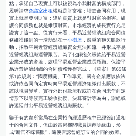
點，承諾自己現實上可以被視為小我財富的構成部門，
履聘請求
會議室出租
權就是財富權；增進合同有用，現
實上就是發明財富；違約實質上就是對財富的損害。維
護合同債務也就是維護財富。市場經濟的成長實行充足
證實了這一點。從實行來看，平易近營經濟組織合同債
務維護碰到的一浩劫點在于
小樹屋
，嚴重的拖欠賬款行
動，招致平易近營經濟組織資金無法回流，并形成平易
近營經濟組織運營艱苦。為了化解拖欠賬款給平易近營
企業形成的窘境，處理平易近營企業成長瓶頸。保證平
易近營經濟組織的合同債務獲得完成，《草案》第65條
第1款規則：“國度機關、工作單元、國有企業應該依法
或許依合同商定實時向平易近營經濟組織付出賬款，不
該以職員變革、實行外部付款流程或許在合同未作商定
情形下以等候完工驗收批復、決算審計等為由，謝絕或
許遲延付出平易近營經濟組織賬款。”
鑒于有的處所當局在企業招商經過歷程中已經簽訂過相
干的合同文件，但由於當局機關職員調劑等緣由，形
成“新官不睬舊賬”，隨便否認曾經訂立的合同的效率。