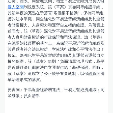
妨礙，體系、周全地規則了增進平易近營經濟成長的軌
個人空間
制規定系統。該《草案》貫徹同等維護準繩，
其最年夜的亮點在于落實“兩個絕不搖動”，保持同等維
護的法令準繩，周全強化對平易近營經濟組織及其運營
者財富權力、人身權力和運營自立權的維護。為落實上
述理念，該《草案》深化對平易近營經濟組織及其運營
者人身和財富權益的行政保證和司法保證。該《草案》
在總硬朗踐經歷的基本上，為保證平易近營經濟組織及
其運營者符合法規權益，對依法行政和公平司法作出了
規范。為強化對平易近營經濟組織及其運營者運營自立
權的保證，該《草案》規則了負面清單治理形式，為平
易近營經濟組織依法自立運營供給了基礎保證。同時，
該《草案》還確立了公正競爭審查軌制，以保證負面清
單治理形式的落實。
要害詞：平易近營經濟增進法；平易近營經濟組織；同
等維護；負面清單