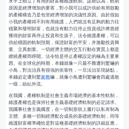
水平上樹立了有用的財富權維護軌制。諾斯以為，軌制
原因是經濟增加的要害，對小我可以或許供給有用鼓勵
的產權構造乃是包管經濟增加的決議性原因。由於假如
小我的產權得不到有用維護，人們就沒有足夠的動力往
積聚和發明財富，也就沒有動力往停止投資或許將曾經
獲得的財富再停止投資和生孩子。法令維護產權，可以
供給穩固的軌制預期，保證財富的平安，并激勵投資興
業、立異創業。一切經濟主體的交互行動在實質上都是
繚繞產權而睜開。法令恰是停止產權設定的極為主要東
西。在全球化的時期，本錢就像一只最不難遭到驚嚇的
小鳥，對法治具有很強的依靠性，一旦法治呈現缺點，
本錢必定遭到驚
家教
嚇，就像小鳥遭到驚嚇會四處逃散
一樣，紛紜外流。
在我國，產權軌制是社會主義市場經濟的基本性軌制，
維護產權也是保持社會主義基礎經濟軌制的必定請求。
我國事社會主義國度，在一切制形狀上履行以私有制為
主體、多種一切制經濟配合成長的基礎經濟軌制，同等
維護財富權準繩恰是對這種基礎經濟軌制的詳細反應，