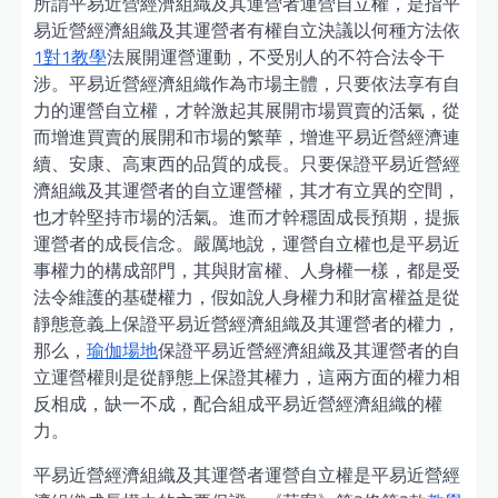
所謂平易近營經濟組織及其運營者運營自立權，是指平
易近營經濟組織及其運營者有權自立決議以何種方法依
1對1教學
法展開運營運動，不受別人的不符合法令干
涉。平易近營經濟組織作為市場主體，只要依法享有自
力的運營自立權，才幹激起其展開市場買賣的活氣，從
而增進買賣的展開和市場的繁華，增進平易近營經濟連
續、安康、高東西的品質的成長。只要保證平易近營經
濟組織及其運營者的自立運營權，其才有立異的空間，
也才幹堅持市場的活氣。進而才幹穩固成長預期，提振
運營者的成長信念。嚴厲地說，運營自立權也是平易近
事權力的構成部門，其與財富權、人身權一樣，都是受
法令維護的基礎權力，假如說人身權力和財富權益是從
靜態意義上保證平易近營經濟組織及其運營者的權力，
那么，
瑜伽場地
保證平易近營經濟組織及其運營者的自
立運營權則是從靜態上保證其權力，這兩方面的權力相
反相成，缺一不成，配合組成平易近營經濟組織的權
力。
平易近營經濟組織及其運營者運營自立權是平易近營經