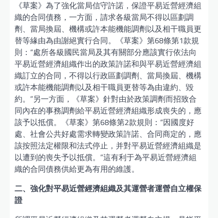
《草案》為了強化當局信守許諾，保證平易近營經濟組
織的合同債務，一方面，請求各級當局不得以區劃調
劑、當局換屆、機構或許本能機能調劑以及相干職員更
替等緣由為由謝絕實行合同。《草案》第68條第1款規
則：“處所各級國民當局及其有關部分應該實行依法向
平易近營經濟組織作出的政策許諾和與平易近營經濟組
織訂立的合同，不得以行政區劃調劑、當局換屆、機構
或許本能機能調劑以及相干職員更替等為由違約、毀
約。”另一方面，《草案》針對由於政策調劑而招致合
同內在的事務調劑給平易近營經濟組織形成喪失的，應
該予以抵償。《草案》第68條第2款規則：“因國度好
處、社會公共好處需求轉變政策許諾、合同商定的，應
該按照法定權限和法式停止，并對平易近營經濟組織是
以遭到的喪失予以抵償。”這有利于為平易近營經濟組
織的合同債務供給更為有用的維護。
二、強化對平易近營經濟組織及其運營者運營自立權保
證