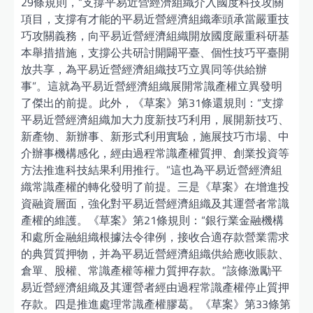
29條規則，“支撐平易近營經濟組織介入國度科技攻關
項目，支撐有才能的平易近營經濟組織牽頭承當嚴重技
巧攻關義務，向平易近營經濟組織開放國度嚴重科研基
本舉措措施，支撐公共研討開闢平臺、個性技巧平臺開
放共享，為平易近營經濟組織技巧立異同等供給辦
事”。這就為平易近營經濟組織展開常識產權立異發明
了傑出的前提。此外，《草案》第31條還規則：“支撐
平易近營經濟組織加大力度新技巧利用，展開新技巧、
新產物、新辦事、新形式利用實驗，施展技巧市場、中
介辦事機構感化，經由過程常識產權質押、創業投資等
方法推進科技結果利用推行。”這也為平易近營經濟組
織常識產權的轉化發明了前提。三是《草案》在增進投
資融資層面，強化對平易近營經濟組織及其運營者常識
產權的維護。《草案》第21條規則：“銀行業金融機構
和處所金融組織根據法令律例，接收合適存款營業需求
的典質質押物，并為平易近營經濟組織供給應收賬款、
倉單、股權、常識產權等權力質押存款。”該條激勵平
易近營經濟組織及其運營者經由過程常識產權停止質押
存款。四是推進處理常識產權膠葛。《草案》第33條第