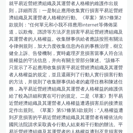
就平易近營經濟組織及其運營者人格權的維護作出規
則，詳細而言：一是制止應用收集實行損害平易近營經
濟組織及其運營者人格權的行動。《草案》第57條第2
款規則：“任何單元和小我不得應用internet等傳佈渠
道，以欺侮、譭謗等方法歹意損害平易近營經濟組織及
其運營者的人格權益。收集辦事供給者應該按照有關法
令律例規則，加大力度收集信息內在的事務治理，樹立
健全上訴、告發機制，實時處理歹意損害當事人符合法
規權益的守法信息，并向有關主管部分陳述。”該條不
只宣示了不起應用收集損害平易近營經濟組織及其運營
者人格權益的規定，並且還羅列了行動人實行損害行動
的方法，并規則了收集辦事供給者的處理任務和陳述任
務，為平易近營經濟組織及其運營者人格權益的維護供
給了較為詳細和實在可行的規定。二是《草案》對平易
近營經濟組織及其運營者人格權益遭遇損害后的接濟規
定作出規則。《草案》第57條第3款規則：“人格權益遭
到歹意損害的平易近營經濟組織及其運營者有權依法向
國民法院請求采取責令行動人結束相干行動的辦法。平
易近營經濟組織及其運營者的人格權益遭到歹意損害致