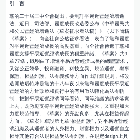
引 言
黨的二十屆三中全會提出，要制訂平易近營經濟增進
法。近日，司法部、國度成長改造委公布《中華國民共
和公民營經濟增進法（草案征求看法稿）》（以下簡稱
《草案》），向全社會公然征求看法，表白了黨和國度
對平易近營經濟成長的高度器重，向全社會傳遞了黨和
國度支撐平易近營經濟成長的穩重許諾。《草案》共9
章77條，既明白了增進平易近營經濟成長的總體請求，
又從公正競爭、投資融資、科技立異、規范運營、辦事
保證、權益維護、法令義務等方面作出詳細規則，將改
造開放后特殊是黨的十八年夜以來黨和國度成長平易近
營經濟的方針政策和實行中的有用做法轉化為法令軌
制，把對平易近營經濟同等看待、同等維護的請求落實
上去，既激勵支撐平易近營經濟成長強大，又重視加大
力度規范領導。《草案》的亮點良多，尤其在權益保證
方面，《草案》單設第七章“權益維護”，對平易近營經
濟組織及其運營者的人身權力、財富權力以及運營自立
權等其他符合法規權益受法令維護，在規定design上具