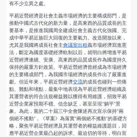
有不少立異之處。
平易近營經濟是社會主義市場經濟的主要構成部門，是
推動中國式古代化的新力量，是高東西的品質成長的主
要基本，是推進我國周全建成社會主義古代化強國、完
成中華平易近族巨大回復的主要氣力。改造開放以來，
尤其是我國將成長社會主
會議室出租
義市場經濟寫進憲
法，斷定為國度基礎經濟軌制以后，就明白將增進平易
近營經濟連續、安康、高東西的品質成長作為國度持久
保持的嚴重方針政策。平易近營經濟曾經成為市場經濟
的主要構成部門，為我國市場經濟的成長作出了嚴重進
獻。但近年來，平易近營經濟
交流
的成長也碰到一些痛
點、難點和堵點，最集中地表現為平易近營經濟組織及
其運營者的符合法規權益難以獲得有用維護，招致平易
近營企業家預期不穩、信念缺乏，甚至呈現“躺平”景
象。為此，黨的二十屆三中全會陳述再次宣示保持“兩
個絕不搖動”，《草案》為落實“兩個絕不搖動”的基礎方
略，聚焦平易近營經濟及其運營者的權益維護題目，回
應平易近營企業最凸起的訴求、最迫切的等待，明白宣