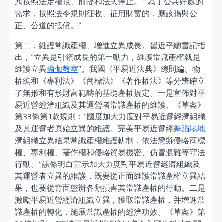
厲按照法定權限、前提和法式停止。”“為了公共好處的
需求，按照法令規則征收、征用財富的，應該賜與公
正、公道的抵償。”
第二，維護常識產權、增進立異成長。習近平總書記指
出，“立異是引領成長的第一動力，維護常識產權就是
維護立異
瑜伽教室
”。我國《平易近法典》總則編、物
權編和《專利法》《商標法》《著作權法》等分辨確立
了無形和有形財富範疇的基礎產權規定。一是宣佈對平
易近營經濟組織及其運營者常識產權的維護。《草案》
第33條第1款規則：“國度加大力度對平易近營經濟組織
及其運營者原始立異的維護。完美平易近營經
舞蹈場地
濟組織立異結果常識產權維護軌制，依法懲辦侵略商標
權、專利權、著作權和侵略貿易機密、仿冒混雜等守法
行動。”該條明白宣示加大力度對平易近營經濟組織及
其運營者立異的維護，既要從正面維護常識產權立異結
果，也要從背面懲辦各類損害其常識產權的行動。二是
激勵平易近營經濟組織立異，獲取常識產權，并增進常
識產權的轉化，施展常識產權的經濟功效。《草案》第