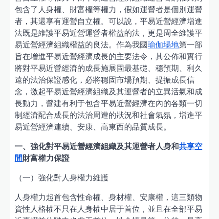
包含了人身權、財富權等權力，假如運營者是個別運營
者，其還享有運營自立權。可以說，平易近營經濟增進
法既是維護平易近營運營者權益的法，更是周全維護平
易近營經濟組織權益的良法。作為我國
瑜伽場地
第一部
旨在增進平易近營經濟成長的主要法令，其公佈和實行
將對平易近營經濟的成長施展固最基礎、穩預期、利久
遠的法治保證感化，必將穩固市場預期、提振成長信
念，激起平易近營經濟組織及其運營者的立異活氣和成
長動力，營建有利于包含平易近營經濟在內的各類一切
制經濟配合成長的法治周遭的狀況和社會氣氛，增進平
易近營經濟連續、安康、高東西的品質成長。
一、強化對平易近營經濟組織及其運營者人身和
共享空
間
財富權力保證
（一）強化對人身權力維護
人身權力起首包含性命權、身材權、安康權，這三類物
資性人格權不只在人身權中居于首位，並且在全部平易