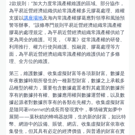
2款規則：“加大力度常識產權維護的區域、部分協作，
為平易近營經濟組織供給常識產權多元膠葛處理、維權
支援以
講座場地
及海內常識產權膠葛應對領導和風險預
警等辦事。”該條專門規則平易近營經濟組織常識產權
膠葛的處理規定，為平易近營經濟組織常識產權供給了
更為周全的維護。可見，《草案》從常識產權的研發、
利用推行、權力行使與維護、投融資、膠葛處理等方
面，為平易近營經濟組織常識產權的維護供給了多條
理、全方位的維護。
第三，維護數據、收集虛擬財富等各項新財富。數據是
年夜數據時期所發生的一種新型財富，數據之上承載多
品種型的權力，重要包含數據處置者對其處置的數據所
享有的數據持有權、數據應用權與數據運營權，以及數
據起源者對數據所享有的各類在先權力。收集虛擬財富
是隨同著internet的成長而發現實中，事情確實如夢中
展開——葉秋鎖的蜂鳴器故障，生的新的財富，如比特
幣、網游中的設備、賬號、網店。收集虛擬財富依靠收
集發生，但其具有必定的經濟價值，與普通的財富在實