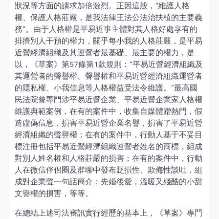
狀況等方面的請求加倍激烈。正因這般，“維護人格
權、保護人格莊嚴，是我法律王法公法治扶植的主要義
務”。由于人格權是平易近事主體對其人格好處享有的
排擠別人干預的權力，關乎每小我的人格莊嚴，是平易
近營經濟組織及其運營者最基礎、最主要的權力，是
以，《草案》第57條第1款規則：“平易近營經濟組織及
其運營者的聲譽權、聲譽權和平易近營經濟組織運營者
的隱私權、小我信息等人格權益受法令維護。”最高國
民法院曾專門涉平易近營企業、平易近營企業家人格權
維護典範案例，在有的案件中，收集自媒體蹭熱門，假
造虛偽信息，損害平易近營企業名譽，損害了平易近營
經濟組織的聲譽權；在有的案件中，行動人基于不妥目
標注冊包括平易近營經濟組織運營者姓名的商標，組成
對別人姓名權和人格莊嚴的損害；在有的案件中，行動
人在微信伴侶圈及群聊中發布貶損性、欺侮性談吐，組
成對企業聲一句話簡介：先婚後愛，溫暖又殘酷的小甜
文譽權的損害，等等。
在總結上述司法審訊實行經歷的基本上，《草案》專門