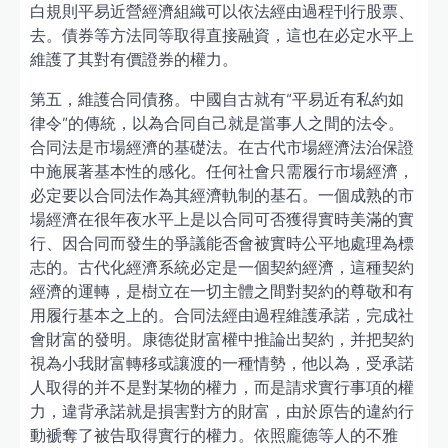
白規則平易近營經濟組織可以依法經由過程刊行股票、
去。債券等方法同等取得直接融資，這也在必定水平上
維護了其對有價證券的權力。
第五，維護合同債務。中國自古就有“平易近有私約如
律令”的傳統，以為合同自己就是當事人之間的法令。
合同法是市場經濟的基礎法。在古代市場經濟法治保證
中施展著基本性的感化。任何社會只需履行市場經濟，
必定要以合同法作為其經濟軌制的基石。一個成熟的市
場經濟在很年夜水平上是以合同可否獲得實時美滿的實
行、因合同而發生的爭議能否會被實時公平地處理為標
志的。古代化經濟系統必定是一個契約經濟，這種契約
經濟的運轉，是樹立在一切主體之間對契約的尊敬和有
用履行基本之上的。合同法經由過程維護承諾，完成社
會財富的發明。康德從財富權中推論出契約，并把契約
視為小我財富轉移或讓渡的一種情勢，他以為，受承諾
人取得的并不是對某物的權力，而是請求實行事項的權
力，違背承諾就是損害對方的財富，由於原告的違約行
動褫奪了被告取得實行的權力。依照龐德等人的不雅