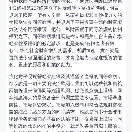
合適我國基礎經濟軌制的請求。平易近法典經由過程第
113條和第207條確立了同等維護財富權的準繩，明白
規則了國度、所有人全體、私家的物權和其他權力人的
物權受法令同等維護，并規則了平易近事主體的財富權
力受法令同等維護，把公、私財富置于同等維護的軌制
框架之下。同等維護準繩既是樹立和完美社會主義市場
經濟體系體例的必定請求，也是完成“有恒產者有恒
心”，增進社會財富增加的需求。所謂恒產，實在就是
遭到法令穩固維護的財富，才會強無力地促進投資的信
念、置產的愿看和創業的動力。
強化對平易近營經濟組織及其運營者產權的同等維護，
可以說是一項主要的法治準繩，我們可以從狹義和廣義
兩個條理來懂得同等維護準繩。從微觀意義上懂得，同
等維護誇大的是包含全部市場主體法令位置、市場準進
前提、市場監管規定、市場加入機制和符合法規財富權
益的維護等諸多方面的同等請求，應該是貫串于全部市
場經濟各個環節的基礎的法治準繩。從廣義上懂得，同
等維護的焦點內在的事務之一就是對各個市場主體的財