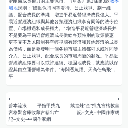
濟組織成長權力的主要保證。《草案》第3條第3款
教學
場地
規則：“國度保持同等看待、公正競爭、劃一維
護、配合成長的準繩，增進平易近營經濟成長強大。平
易近營經濟組織與其他各類經濟組織享有同等的法令位
置、市場機遇和成長權力。” 增進平易近營經濟成長并
不是要為平易近營經濟成長供給各類特別的政策優惠，
更不克不及以限制甚至輕視國有經濟和其他經濟的成長
為價格，而是要發明一個各類市場主體都可以或許同等
介入、公正競爭、配合成長的市場周遭的狀況。平易近
營經濟組織要可以或許連續、穩固地成長，就應該以保
證其自立運營權為條件。“海闊憑魚躍、天高任鳥飛”，
平
Post
⟵
⟶
navigation
善本流浪——平館甲找九
戴進煉“金”找九宮格教室
宮格聚會庫收藏古籍出亡
記–文史–中國作家網
記–文史–中國作家網