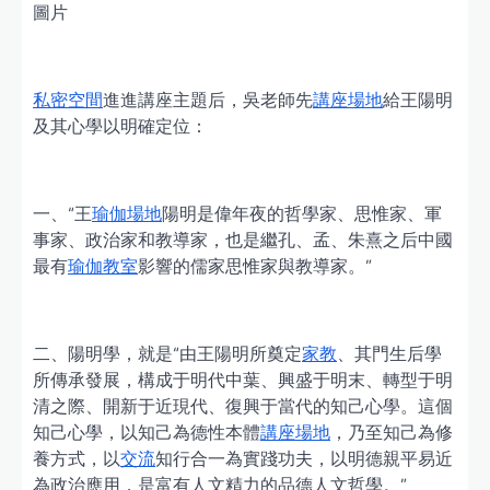
圖片
私密空間
進進講座主題后，吳老師先
講座場地
給王陽明
及其心學以明確定位：
一、“王
瑜伽場地
陽明是偉年夜的哲學家、思惟家、軍
事家、政治家和教導家，也是繼孔、孟、朱熹之后中國
最有
瑜伽教室
影響的儒家思惟家與教導家。”
二、陽明學，就是“由王陽明所奠定
家教
、其門生后學
所傳承發展，構成于明代中葉、興盛于明末、轉型于明
清之際、開新于近現代、復興于當代的知己心學。這個
知己心學，以知己為德性本體
講座場地
，乃至知己為修
養方式，以
交流
知行合一為實踐功夫，以明德親平易近
為政治應用，是富有人文精力的品德人文哲學。”