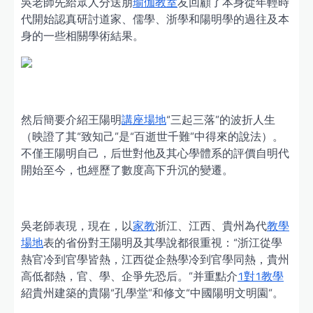
吳老師先給眾人分送朋
瑜伽教室
友回顧了本身從年輕時
代開始認真研討道家、儒學、浙學和陽明學的過往及本
身的一些相關學術結果。
然后簡要介紹王陽明
講座場地
“三起三落”的波折人生
（映證了其“致知己”是“百逝世千難”中得來的說法）。
不僅王陽明自己，后世對他及其心學體系的評價自明代
開始至今，也經歷了數度高下升沉的變遷。
吳老師表現，現在，以
家教
浙江、江西、貴州為代
教學
場地
表的省份對王陽明及其學說都很重視：“浙江從學
熱官冷到官學皆熱，江西從企熱學冷到官學同熱，貴州
高低都熱，官、學、企爭先恐后。”并重點介
1對1教學
紹貴州建築的貴陽“孔學堂”和修文“中國陽明文明園”。