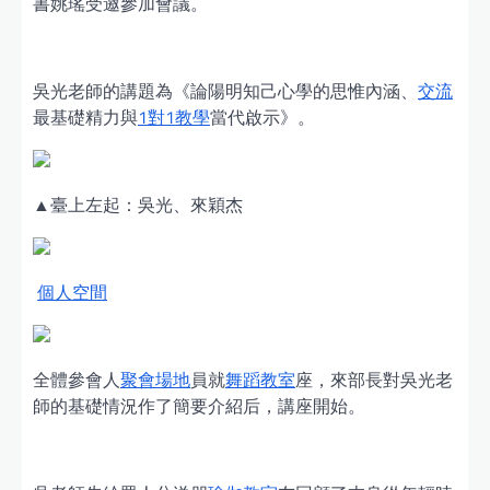
書姚瑤受邀參加會議。
吳光老師的講題為《論陽明知己心學的思惟內涵、
交流
最基礎精力與
1對1教學
當代啟示》。
▲臺上左起：吳光、來穎杰
個人空間
全體參會人
聚會場地
員就
舞蹈教室
座，來部長對吳光老
師的基礎情況作了簡要介紹后，講座開始。