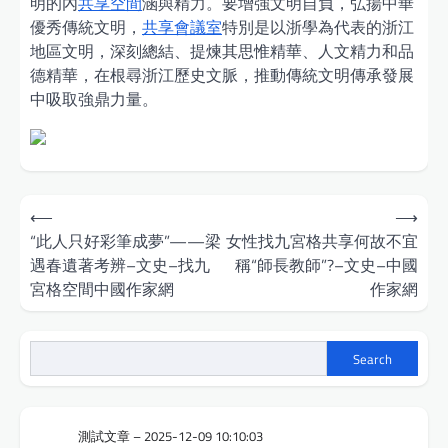
明的內
共享空間
涵與精力。要增強文明自負，弘揚中華
優秀傳統文明，
共享會議室
特別是以浙學為代表的浙江
地區文明，深刻總結、提煉其思惟精華、人文精力和品
德精華，在根尋浙江歷史文脈，推動傳統文明傳承發展
中吸取強鼎力量。
Post
⟵
⟶
navigation
“此人只好彩筆成夢”——梁
女性找九宮格共享何故不宜
遇春遺著考辨–文史–找九
稱“師長教師”?–文史–中國
宮格空間中國作家網
作家網
Search
測試文章 – 2025-12-09 10:10:03