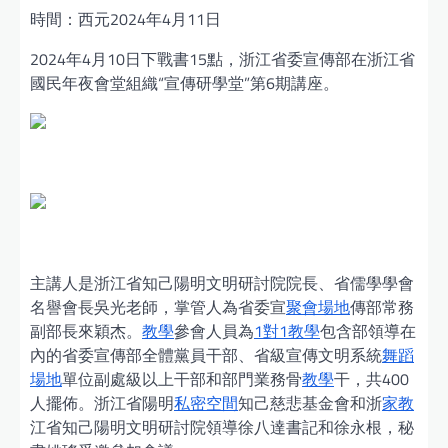
時間：西元2024年4月11日
2024年4月10日下戰書15點，浙江省委宣傳部在浙江省
國民年夜會堂組織“宣傳研學堂”第6期講座。
主講人是浙江省知己陽明文明研討院院長、省儒學學會
名譽會長吳光老師，掌管人為省委宣
聚會場地
傳部常務
副部長來穎杰。
教學
參會人員為
1對1教學
包含部領導在
內的省委宣傳部全體黨員干部、省級宣傳文明系統
舞蹈
場地
單位副處級以上干部和部門業務骨
教學
干，共400
人擺佈。浙江省陽明
私密空間
知己慈悲基金會和浙
家教
江省知己陽明文明研討院領導徐八達書記和徐永根，秘