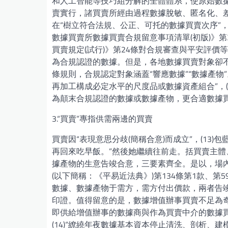
和人工智能等技巧組分解的全體體系，使原始數據
賣實行，諸買賣所經由過程數據脫敏、匿名化、
在“樹立符合法規、公正、可托的數據買賣次序”，
數據買賣所數據買賣合規留意事項清單(初版)》
買賣規定(試行)》第24條對合規審查與平安評
為合規認證的數據。但是，各地數據買賣對象卻不
條規則，合規認定對象涵蓋“響應數據”“數據產
再加工構成必定水平的尺度品或數據資產組合”，(
為顛末合規認證的數據或數據產物，更合適數據
3.“買賣”專指供需兩邊的買賣
買賣因“表現意思分歧(簡稱合意)而成立”，(13
再回來吃早飯。”然後她繼續往前走。括買賣主
據產物的生意告竣合意，三要素齊全。是以，場內
(以下簡稱：《平易近法典》)第134條第1款、
數據、數據產物于需方，需方付出價款，兩者告
印證。值得留意的是，數據增值辦事買賣不足為奇，
即供給增值辦事的數據商與作為買賣中介的數據
(14)“繚繞年夜數據基本資本停止清洗、剖析、建