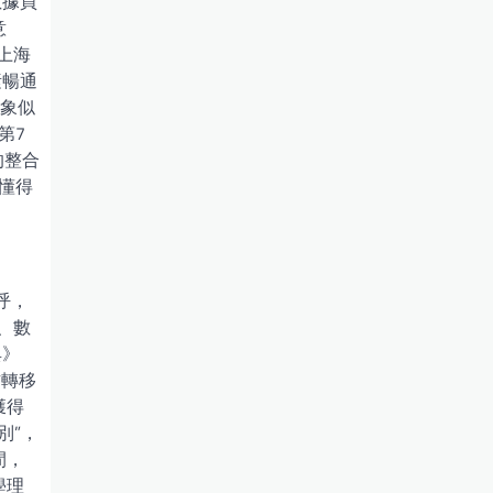
數據買
意
上海
素暢通
對象似
第7
的整合
，懂得
呼，
、數
典》
方轉移
獲得
別”，
間，
學理