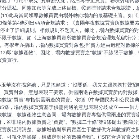
處于“可用不成見”的加密狀況，然后再停止買賣。⑨映射場內
差分隱私、同態加密等完成上述目標。⑩這些皆請求合規認證，
(11)此為當局領導數據買賣由場外轉向場內的最基礎主旨。如《
第3條落第4條列出44項合規請求；《貴陽年夜數據買賣所數據要
價等停止了詳細規則。相似規則不乏其人。據此，場內數據買賣的
限于數據。如《上海數據買賣所數據買賣合規治理規范(試行)》
物”。有學者亦指出，場內數據買賣對象包括“賣方經由過程對數據
12)即“數據產物”。因此，場內數據買賣之“數據”不該限于數據
買賣實行。
)包藍玉華沒有揭穿她，只是搖頭道：“沒關係，我先去跟媽媽打聲招
體、買賣對象、意思表現三要素。供需兩邊在數據買賣所內對數據
數據“買賣”專指供需兩邊的買賣。依循《中華國民共和公民法
第595條，場內數據買賣基于供需兩邊的意思表現分歧成立——供
竣數據、數據產物生意合同，場內數據買賣專指供需兩邊的買賣
卻非場內數據買賣之“買賣”。“數據二十條”第9條提出“數商分
買賣所涇渭清楚。數據增值辦事買賣產生于數據供方與數據商之
模、可視化等操縱，構成定制化的數據產物”。(15)它合適買賣之