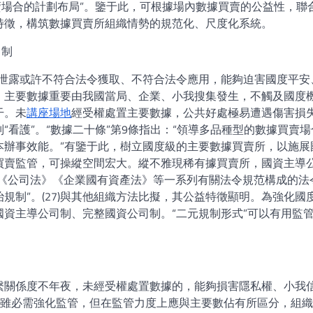
買賣場合的計劃布局”。鑒于此，可根據場內數據買賣的公益性，聯
特徵，構筑數據買賣所組織情勢的規范化、尺度化系統。
司制
、泄露或許不符合法令獲取、不符合法令應用，能夠迫害國度平安
以為，主要數據重要由我國當局、企業、小我搜集發生，不觸及國度
干。未
講座場地
經受權處置主要數據，公共好處極易遭遇傷害損
看護”。“數據二十條”第9條指出：“領導多品種型的數據買賣場
本辦事效能。”有鑒于此，樹立國度級的主要數據買賣所，以施展
買賣監管，可操縱空間宏大。縱不雅現稀有據買賣所，國資主導
以《公司法》《企業國有資產法》等一系列有關法令規范構成的法
規制”。(27)與其他組織方法比擬，其公益特徵顯明。為強化國
資主導公司制、完整國資公司制。“二元規制形式”可以有用監
繫關係度不年夜，未經受權處置數據的，能夠損害隱私權、小我
買賣雖必需強化監管，但在監管力度上應與主要數佔有所區分，組