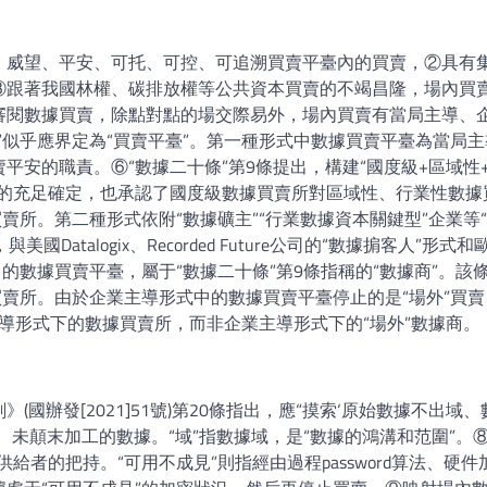
、威望、平安、可托、可控、可追溯買賣平臺內的買賣，②具有
③跟著我國林權、碳排放權等公共資本買賣的不竭昌隆，場內買
審閱數據買賣，除點對點的場交際易外，場內買賣有當局主導、
”似乎應界定為“買賣平臺”。第一種形式中數據買賣平臺為當局主
平安的職責。⑥“數據二十條”第9條提出，構建“國度級+區域性
式的充足確定，也承認了國度級數據買賣所對區域性、行業性數據
賣所。第二種形式依附“數據礦主”“行業數據資本關鍵型”企業等
atalogix、Recorded Future公司的“數據掮客人”形式和
的數據買賣平臺，屬于“數據二十條”第9條指稱的“數據商”。該
買賣所。由於企業主導形式中的數據買賣平臺停止的是“場外”買賣
主導形式下的數據買賣所，而非企業主導形式下的“場外”數據商。
國辦發[2021]51號)第20條指出，應“摸索‘原始數據不出域、
、未顛末加工的數據。“域”指數據域，是“數據的鴻溝和范圍”。⑧
者的把持。“可用不成見”則指經由過程password算法、硬件