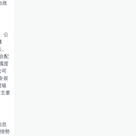
合政
、公
機
失。
合配
國度
公司
令規
度級
管主要
信息
織情勢