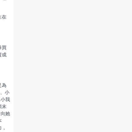
生在
券買
賣成
足為
權、小
民小我
顛末
看向她
本
力，