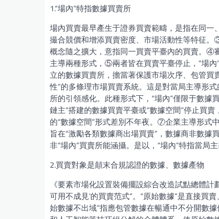
1.“場內”特指數據買賣所
場內買賣最早產生于證券買賣範疇，是指在同一
撮合競價和增添買賣密度、市場活動性等特征。
概念隨之擴大，意指同一買賣平臺內的買賣。④
主導兩種形式，⑤兩者皆在買賣平臺停止，“場內
立的數據買賣所，擔當著保護市場次序、包管買賣
性”的多條理市場買賣系統。這是對當局主導形
所的引領感化。此種形式下，“場內”僅限于數據買
鏈主”搭建的數據買賣平臺或“數據空間”停止買賣，與美國D
的“數據空間”形式差別不年夜。⑦企業主導形式中
旨在“激勵各類數據商出場買賣”，數據商非數據
非“場內”買賣所能涵攝。是以，“場內”特指當局
2.買賣對象是顛末合規認證的數據、數據產物
《要素市場化設置裝備擺設綜合改造試點總體計劃》(
可用不成見’的買賣范式”。“原始數據”是直接買賣
始數據不出域”指應包管數據在暢通中不分開數據供給