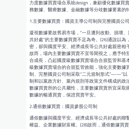
力度數據買賣場合系統design，兼顧優化數據
務數據、醫療數據、金融數據等分歧數據要素的
1.主要數據買賣：國資主導公司制與完整國資公
凝視數據要故舊易市場，“一旦遭到改動、損壞
共好處”的主要數據買賣不足為奇。(26)通說
密，卻與國度平安、經濟成長等公共好處親密相
故而，場內主要數據買賣不宜等閑視之，應予特別“
合成長，凸起國度級數據買賣場合合規監管和基
級數據買賣場合的合規監管效能，強化主要數據
制、完整國資公司制采取“二元規制形式”——“
制和以黨政方針、黨內規則等政策文件構成的政治
數據買賣所的公共屬性，主要數據買賣所宜采取國
數據的暢通買賣，保證買賣平安。
2.通俗數據買賣：國資參股公司制
通俗數據與國度平安、經濟成長等公共好處的聯
權益、企業數據財富權。(28)故而，通俗數據