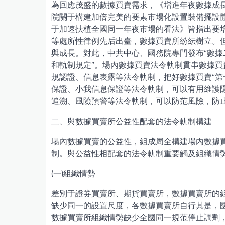
為回應茂盛的數據買賣需求，《增進年夜數據成長舉動綱
院關于構建加倍完美的要素市場化設置裝備擺設體
于加速扶植全國同一年夜市場的看法》皆指出要
等處所性律例先后出臺，數據買賣所紛紜樹立。
與成長。對此，中共中心、國務院專門發布“數據
和軌制規定”。場內數據買賣法令軌制貫串數據
規認證、信息表露等法令軌制，把好數據買賣“第
保證、小我信息保證等法令軌制，可以有用維護
追溯、風險預警等法令軌制，可以防范風險，防
二、與數據買賣所公益性配套的法令軌制構建
場內數據買賣的公益性，組成周全構建場內數據
制。與公益性相配套的法令軌制重要觸及組織情
(一)組織情勢
差別于證券買賣所、期貨買賣所，數據買賣所的
缺少同一的設置尺度，各數據買賣所自行其是，
數據買賣所組織情勢缺少全國同一規范停止調劑，