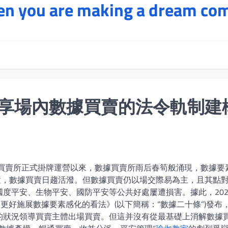
hen you are making a dream co
享場內數據買賣的法令軌制建
據買賣所正式掛牌運營以來，數據買賣所雨后春筍般涌現，數據要
置，數據買賣日趨活潑。但數據買賣仍以場交際易為主，且其點
度平安、生物平安、國防平安等公共好處屢遭損害。據此，202
更好施展數據要素感化的看法》(以下簡稱：“數據二十條”)發布
的狀況領導買賣主體出場買賣。但這并沒有從最基礎上消解數據