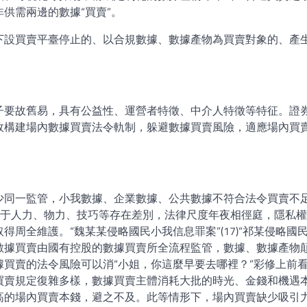
供需兩邊的數據“買賣”。
下設買賣平臺停止的、以合規數據、數據產物為買賣對象的、產
子要故舊易，具有公益性、運營者特徵、中介人特徵等特征。證
故構建場內數據買賣法令軌制，躲避數據買賣風險，適應場內買
少同一監管，小我數據、企業數據、公共數據不符合法令買賣不
是基于人力、物力、技巧等存在差別，法律尺度年夜相徑庭，隱私
周全維護。“魏某某侵略國民小我信息罪案”(17)“祁某侵略國
場內數據買賣由國有控股的數據買賣所全流程監管，數據、數據產物
買賣的法令風險可以消“小姐，你這麼早要去哪裡？”彩修上前
買賣規定復雜多樣，數據買賣主體消耗大批的時光、金錢和機遇
高的場內買賣本錢，避之不及。此等情形下，場內買賣缺少吸引