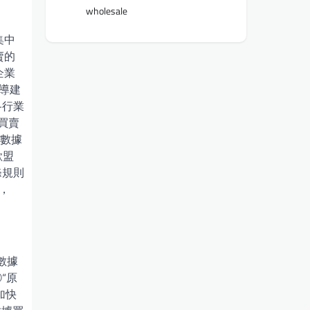
wholesale
集中
賣的
企業
導建
+行業
買賣
“數據
歐盟
條規則
，
數據
“原
加快