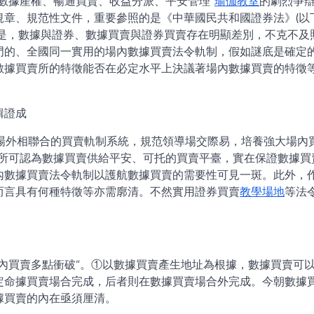
數據產權、暢通買賣、收益分派、平安管理”
瑜伽教室
的劇烈爭
規章、規范性文件，重要參照的是《中華國民共和國證券法》(以
但是，數據與證券、數據買賣與證券買賣存在明顯差別，不克不及
門的、全國同一實用的場內數據買賣法令軌制，假如謎底是確定
數據買賣所的特徵能否在必定水平上決議著場內數據買賣的特徵
輯證成
內場外相聯合的買賣軌制系統，規范領導場交際易，培養強大場內
賣所可認為數據買賣供給平安、可托的買賣平臺，實在保證數據買
內數據買賣法令軌制以護航數據買賣的需要性可見一斑。此外，
而言具有何種特徵等亦需廓清。不然實用證券買賣
教學場地
等法
。
內買賣多點衝破”。①以數據買賣產生地址為根據，數據買賣可
定命據買賣場合完成，后者則在數據買賣場合外完成。今朝數據
據買賣的內在亟須厘清。