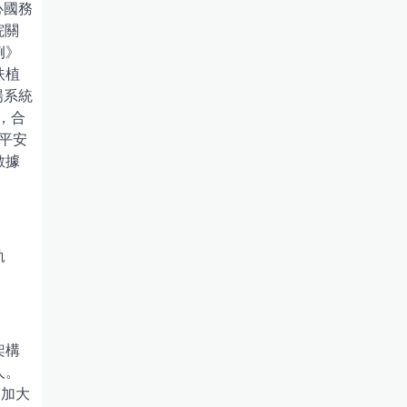
心國務
院關
例》
扶植
場系統
，合
平安
數據
軌
架構
人。
“加大