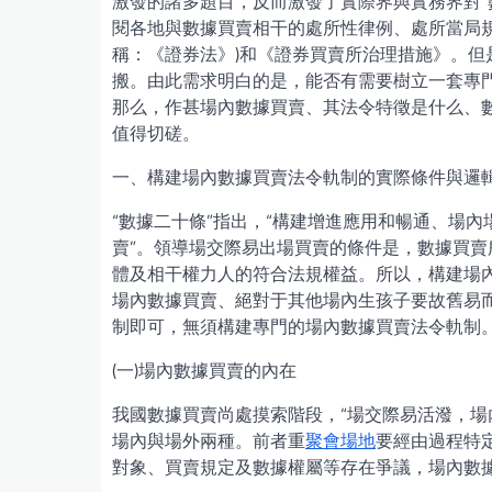
激發的諸多題目，反而激發了實際界與實務界對“
閱各地與數據買賣相干的處所性律例、處所當局
稱：《證券法》)和《證券買賣所治理措施》。
搬。由此需求明白的是，能否有需要樹立一套專
那么，作甚場內數據買賣、其法令特徵是什么、
值得切磋。
一、構建場內數據買賣法令軌制的實際條件與邏
“數據二十條”指出，“構建增進應用和暢通、場
賣”。領導場交際易出場買賣的條件是，數據買
體及相干權力人的符合法規權益。所以，構建場
場內數據買賣、絕對于其他場內生孩子要故舊易
制即可，無須構建專門的場內數據買賣法令軌制
(一)場內數據買賣的內在
我國數據買賣尚處摸索階段，“場交際易活潑，場
場內與場外兩種。前者重
聚會場地
要經由過程特
對象、買賣規定及數據權屬等存在爭議，場內數