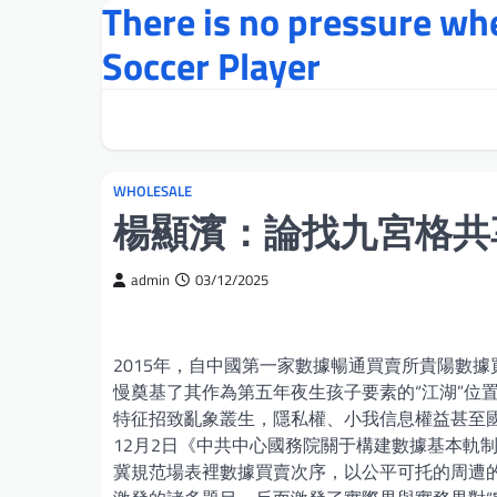
There is no pressure w
Skip
to
Soccer Player
content
WHOLESALE
楊顯濱：論找九宮格共
admin
03/12/2025
2015年，自中國第一家數據暢通買賣所貴陽數
慢奠基了其作為第五年夜生孩子要素的“江湖”位
特征招致亂象叢生，隱私權、小我信息權益甚至國
12月2日《中共中心國務院關于構建數據基本軌制
冀規范場表裡數據買賣次序，以公平可托的周遭