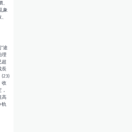
價、
亂象
效、
”途
治理
已超
成長
23)
、收
定，
規高
令軌