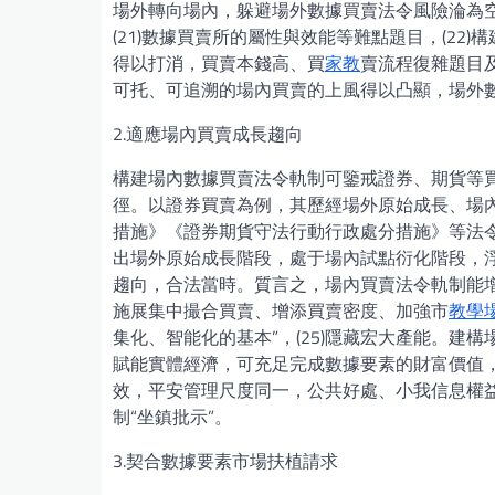
場外轉向場內，躲避場外數據買賣法令風險淪為空口
(21)數據買賣所的屬性與效能等難點題目，(2
得以打消，買賣本錢高、買
家教
賣流程復雜題目
可托、可追溯的場內買賣的上風得以凸顯，場外
2.適應場內買賣成長趨向
構建場內數據買賣法令軌制可鑒戒證券、期貨等
徑。以證券買賣為例，其歷經場外原始成長、場
措施》《證券期貨守法行動行政處分措施》等法
出場外原始成長階段，處于場內試點衍化階段，
趨向，合法當時。質言之，場內買賣法令軌制能增
施展集中撮合買賣、增添買賣密度、加強市
教學
集化、智能化的基本”，(25)隱藏宏大產能。
賦能實體經濟，可充足完成數據要素的財富價值
效，平安管理尺度同一，公共好處、小我信息權
制“坐鎮批示”。
3.契合數據要素市場扶植請求