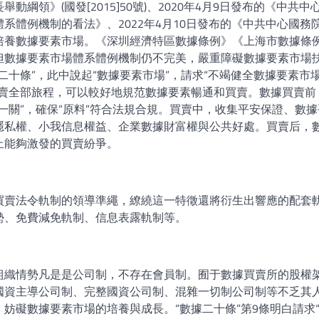
領》(國發[2015]50號)、2020年4月9日發布的《中共中
系體例機制的看法》、2022年4月10日發布的《中共中心國務
培養數據要素市場。《深圳經濟特區數據條例》《上海市數據條
但數據要素市場體系體例機制仍不完美，嚴重障礙數據要素市場
二十條”，此中說起“數據要素市場”，請求“不竭健全數據要素市
買賣全部旅程，可以較好地規范數據要素暢通和買賣。數據買賣前
一關”，確保“原料”符合法規合規。買賣中，收集平安保證、數據
隱私權、小我信息權益、企業數據財富權與公共好處。買賣后，
止能夠激發的買賣紛爭。
買賣法令軌制的領導準繩，繚繞這一特徵還將衍生出響應的配套
勢、免費減免軌制、信息表露軌制等。
組織情勢凡是是公司制，不存在會員制。囿于數據買賣所的股權
國資主導公司制、完整國資公司制、混雜一切制公司制等不乏其
妨礙數據要素市場的培養與成長。“數據二十條”第9條明白請求