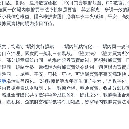
說。對此，厘清數據產權、(19)可買賣數據范圍、(20)數據訂
2)構建同一的場內數據買賣法令軌制是要害。與之響應，步調一致的
及小我信息權益、隱私權損害題目必將年夜年夜緩解，平安、高
數據買賣轉向場內指日可待。
買賣，均遵守“場外實行摸索——場內試點衍化——場內同一規制
內自立治理、國度同一規制三個階段。《證券法》《證券買賣所
令、部分規章構筑出同一的場內證券買賣軌制。回想數據買賣，
浮現同一規制之勢。建構場內數據買賣法令軌制，適應場內買賣
進同一、威望、平安、可托、可控、可追溯買賣平臺安穩運轉，(
場地
場活動等感化。(24)數據是第五年夜生孩子要素，“是數字化
建構場內數據買賣法令軌制，同一數據產權、暢通買賣、收益分派規
，增進全部國民共享數字經濟成長盈利。除此之外，數據暢通合
益、隱私權、企業財富權等獲得有用維護，皆需場內數據買賣法