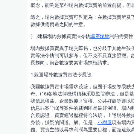
概念，能夠是某些場內數據買賣的前置前提，但非
總之，場內數據買賣可界定為：在數據買賣所及
數據供需兩邊之間的生意。
(二)建構場內數據買賣法令軌
講座場地
制的需要性
場內數據買賣異于場交際易，也分歧于其他生孩
賣等法令軌制可以參考，但不克不及直接照搬。
長趨向，契合數據要素市場扶植請求。
1.躲避場外數據買賣法令風險
我國數據買賣市場需求茂盛，但囿于場交際易缺
奇。(16)各地法律機構積極采取監管辦法，但
我信息權益、企業數據財富權、公共好處等難以取得
信息罪案”(18)等案件的裁判即是最好例證。
合規認證，買賣經過歷程符合法規，上述場外數據
身後，狐疑的問道。解。但是，
小樹屋
現有場內
錢。買賣主體以尋求利潤為重要目標，面臨這般