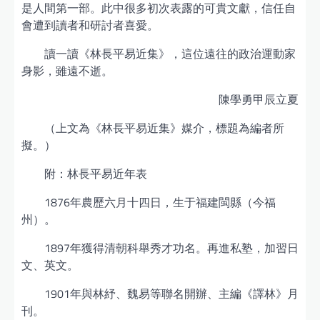
是人間第一部。此中很多初次表露的可貴文獻，信任自
會遭到讀者和研討者喜愛。
讀一讀《林長平易近集》，這位遠往的政治運動家
身影，雖遠不逝。
陳學勇甲辰立夏
（上文為《林長平易近集》媒介，標題為編者所
擬。）
附：林長平易近年表
1876年農歷六月十四日，生于福建閩縣（今福
州）。
1897年獲得清朝科舉秀才功名。再進私塾，加習日
文、英文。
1901年與林紓、魏易等聯名開辦、主編《譯林》月
刊。