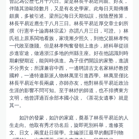
曾記為公歷七月十六日。梁是林長平易近同親、好友，
伴隨其游歐陸數月，又是有名史學家。此每日天期傳播
頗廣，多被引述。梁所記每日天期似誤，按陰歷推算，
林長平易近應生于八月三日。林長平易近厚交章士釗所
撰《行憲半十論壽林宗孟》亦謂八月三日，可證。）林
氏祖上原系閩地看族，家境漸夕照久，到他父親林孝恂
一代敗至微賤。但是林孝恂奮發朝上進步，經科舉從頭
步進宦途，做過浙江多地的州縣主座。好在他認識到時
期劇變期近，能與時俱進。為子侄們開設的家塾，進讀
不分男女；所課兼容中西，一邊聘請古文名家林紓教授
國粹，一邊特邀新派人物林萬里引進西學。林萬里僅比
林長平易近年長兩歲，亦師亦友，他對林長平易近政治
生涯的影響不問可知。至于林紓的師道，也不排擠東方
文明，他曾譯過百余部本國小說，《茶花女遺事》就是
其一。
如許的發蒙，如許的家庭，奠基了林長平易近的人
生走向。他取有秀才功名后，旋即死別科舉，進修英
文、日文，兩度赴日留學。主編浙江最早的翻譯刊物