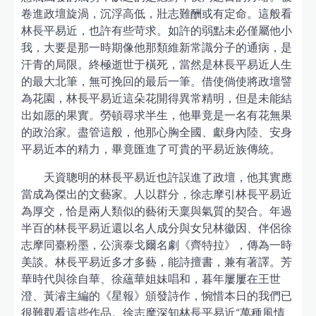
卷進政壇旋渦，沉浮高低，壯志難酬或有定命。這般看
林長平易近，也許有些苛求。如許的弱點未必僅屬他小
我，大要是那一時期像他那類維新常識分子的通病，是
汗青的局限。終極逝世于橫死，當然是林長平易近人生
的最大北筆，無可挽回的最后一筆。借使倘使將政壇譬
為花園，林長平易近這朵花開得異常精明，但是未能結
出如愿的果實。勞頓尋求半生，他畢竟是一名有花無果
的政治家。盡管這般，他那心胸全國、獻身內陸、安身
平易近本的精力，畢竟匯進了可貴的平易近族傳統。
天資聰明的林長平易近也許誤進了政壇，他其實應
當成為傑出的文藝家。人以群分，徐志摩引林長平易近
為厚交，恰是兩人類似的藝術天稟與氣質的契合。年過
半百的林長平易近還以名人成分與女兒林徽因、伴侶徐
志摩同臺粉墨，公演泰戈爾名劇《齊特拉》，傳為一時
美談。林長平易近多才多藝，能詩擅書，兼有著譯。芳
華時代與徐自華、徐蘊華姐妹唱和，暮年屢屢在王世
澄、黃濬主編的《星報》頒發詩作，惋惜本日的我們已
很難觀看這些作品。徐志摩深知林長平易近“萬種風情