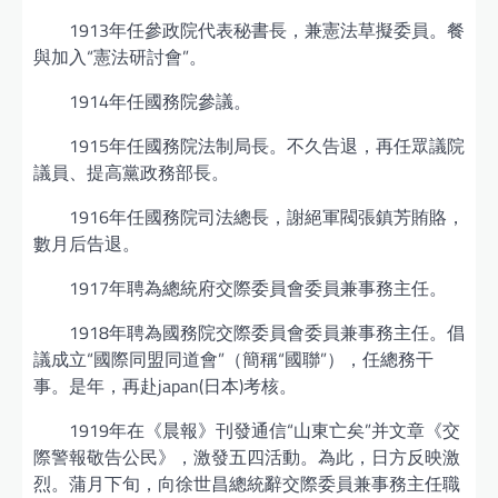
1913年任參政院代表秘書長，兼憲法草擬委員。餐
與加入“憲法研討會”。
1914年任國務院參議。
1915年任國務院法制局長。不久告退，再任眾議院
議員、提高黨政務部長。
1916年任國務院司法總長，謝絕軍閥張鎮芳賄賂，
數月后告退。
1917年聘為總統府交際委員會委員兼事務主任。
1918年聘為國務院交際委員會委員兼事務主任。倡
議成立“國際同盟同道會”（簡稱“國聯”），任總務干
事。是年，再赴japan(日本)考核。
1919年在《晨報》刊發通信“山東亡矣”并文章《交
際警報敬告公民》，激發五四活動。為此，日方反映激
烈。蒲月下旬，向徐世昌總統辭交際委員兼事務主任職