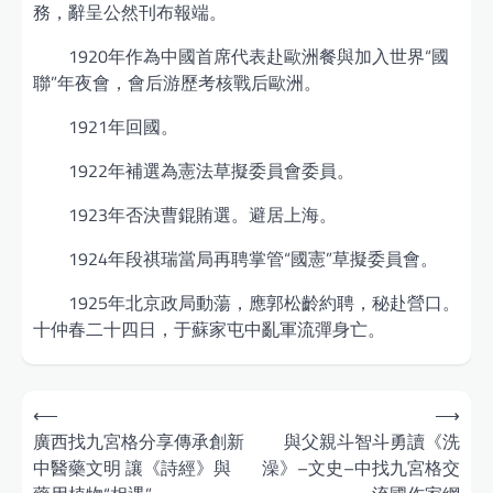
務，辭呈公然刊布報端。
1920年作為中國首席代表赴歐洲餐與加入世界“國
聯”年夜會，會后游歷考核戰后歐洲。
1921年回國。
1922年補選為憲法草擬委員會委員。
1923年否決曹錕賄選。避居上海。
1924年段祺瑞當局再聘掌管“國憲”草擬委員會。
1925年北京政局動蕩，應郭松齡約聘，秘赴營口。
十仲春二十四日，于蘇家屯中亂軍流彈身亡。
Post
⟵
⟶
navigation
廣西找九宮格分享傳承創新
與父親斗智斗勇讀《洗
中醫藥文明 讓《詩經》與
澡》–文史–中找九宮格交