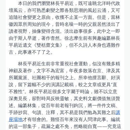
本日的我們瀏覽林長平易近，既可遠眺北洋時代政
壇風云，亦可熟悉劇變之際各類思潮的風起云涌，又可
追隨社會變更之原由，收獲不止某一方面。但是，當林
徽因眾所周知的現今，昔時名噪一時的父親居然淡出了
讀者視野，抽像變得含混。淡出啟事很多，此中之一即
由于斯人早逝，著作杳然。徐志摩生前有興趣編纂林長
平易近遺文《雙栝齋文集》，但不久詩人本身也遇難作
古，此事遂不了了之。
林長平易近生前非常重視社會運動，似沒有幾多精
神顧及著作，文字不為宏富，年夜多散落在京、津及其
所屬黨派、社團相干的報刊之上。所幸他擅言辭、好演
說，留下篇幅不少的演講記載稿，較之文章或更具“直
不雅性”。林長平易近很多文字屬于時論，雖不以立意
深奧見長，卻對時局反映靈敏，其史料文獻價值無須贅
述。編纂林集，從百年前老報刊鉤沉，將一件件文稿、
手跡抄寫、句讀、注釋，其不易是我們勉為其難之后
講
座場地
才有領會的。難怪百年來沒有人問津此事。編就
的這一部集子，疏漏之處不免，然略能自寬——究竟這