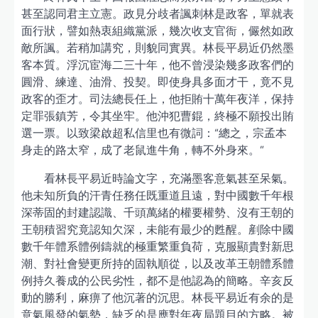
甚至認同君主立憲。政見分歧者諷刺林是政客，單就表
面行狀，譬如熱衷組織黨派，幾次收支官衙，儼然如政
敵所諷。若稍加講究，則貌同實異。林長平易近仍然墨
客本質。浮沉宦海二三十年，他不曾浸染幾多政客們的
圓滑、練達、油滑、投契。即使身具多面才干，竟不見
政客的歪才。司法總長任上，他拒賄十萬年夜洋，保持
定罪張鎮芳，令其坐牢。他沖犯曹錕，終極不願投出賄
選一票。以致梁啟超私信里也有微詞：“總之，宗孟本
身走的路太窄，成了老鼠進牛角，轉不外身來。”
看林長平易近時論文字，充滿墨客意氣甚至呆氣。
他未知所負的汗青任務任既重道且遠，對中國數千年根
深蒂固的封建認識、千頭萬緒的權要權勢、沒有王朝的
王朝積習究竟認知欠深，未能有最少的甦醒。剷除中國
數千年體系體例鑄就的極重繁重負荷，克服顯貴對新思
潮、對社會變更所持的固執順從，以及改革王朝體系體
例持久養成的公民劣性，都不是他認為的簡略。辛亥反
動的勝利，麻痹了他沉著的沉思。林長平易近有余的是
意氣風發的氣勢，缺乏的是應對年夜局題目的方略。被