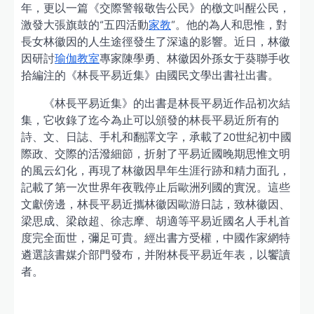
年，更以一篇《交際警報敬告公民》的檄文叫醒公民，
激發大張旗鼓的“五四活動
家教
”。他的為人和思惟，對
長女林徽因的人生途徑發生了深遠的影響。近日，林徽
因研討
瑜伽教室
專家陳學勇、林徽因外孫女于葵聯手收
拾編注的《林長平易近集》由國民文學出書社出書。
《林長平易近集》的出書是林長平易近作品初次結
集，它收錄了迄今為止可以頒發的林長平易近所有的
詩、文、日誌、手札和翻譯文字，承載了20世紀初中國
際政、交際的活潑細節，折射了平易近國晚期思惟文明
的風云幻化，再現了林徽因早年生涯行跡和精力面孔，
記載了第一次世界年夜戰停止后歐洲列國的實況。這些
文獻傍邊，林長平易近攜林徽因歐游日誌，致林徽因、
梁思成、梁啟超、徐志摩、胡適等平易近國名人手札首
度完全面世，彌足可貴。經出書方受權，中國作家網特
遴選該書媒介部門發布，并附林長平易近年表，以饗讀
者。