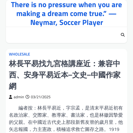
There is no pressure when you are
Skip
to
making a dream come true.” —
content
Neymar, Soccer Player
WHOLESALE
林長平易找九宮格講座近：兼容中
西、安身平易近本–文史–中國作家
網
admin
03/21/2025
編者按：林長平易近，字宗孟，是清末平易近初有
名政治家、交際家、教導家、書法家，也是林徽因摯愛
的父親。在中國近古代史上那段新舊友替的歲月里，他
矢志報國，力主憲政，積極追求救亡圖存之路。1919