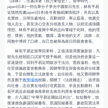
《譯林》，出書譯著《西力東侵史》。留學時代，
japan(日本)一些仇華分子爭光中國留日先生，林長平易
近憤然投書japan(日本)各年夜報紙陳情批評，并具以真
名實姓，注明住處地址，言辭雄辯，舉止磊落。他廣交
強人志士，甚至決心交友分歧政見人物，以助完成強國
理想。林長平易近復興中華的志向肇端于此時。他的理
想、懷抱，他的英氣、膽識，還有他的文才、談鋒，在
同胞中博得了口碑，自己也被舉為留日同親會會長。
林長平易近留學回來時，正值清當局實施新規，凡
留先生經朝廷口試皆可授予翰林。但是他決然舍棄這一
宦途捷徑，回到平易近間跋涉于法治、憲政遠程。他先
任官措施政黌舍教務長，因辦學理念與黌舍政府分歧遭
免，于是自辦私立法政黌舍，自任校長。他又覺得辦學
所及囿于
教學場地
校園，開辦了《法政雜志》，追求面
向社會，志在實在地研討現實題目。辛亥反動勝利，林
長平易近由福建省推舉前去南京列席各省都督代表結合
會，介入議訂“中華平易近國姑且約法”。短短幾年，他
接連擔負參議院秘書長、眾議院秘書長、參政院憲法草