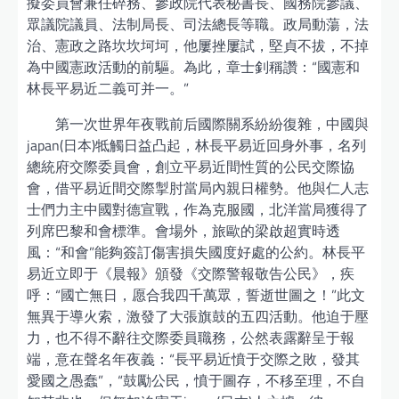
擬委員會兼任碎務、參政院代表秘書長、國務院參議、
眾議院議員、法制局長、司法總長等職。政局動蕩，法
治、憲政之路坎坎坷坷，他屢挫屢試，堅貞不拔，不掉
為中國憲政活動的前驅。為此，章士釗稱讚：“國憲和
林長平易近二義可并一。”
第一次世界年夜戰前后國際關系紛紛復雜，中國與
japan(日本)牴觸日益凸起，林長平易近回身外事，名列
總統府交際委員會，創立平易近間性質的公民交際協
會，借平易近間交際掣肘當局內親日權勢。他與仁人志
士們力主中國對德宣戰，作為克服國，北洋當局獲得了
列席巴黎和會標準。會場外，旅歐的梁啟超實時透
風：“和會”能夠簽訂傷害損失國度好處的公約。林長平
易近立即于《晨報》頒發《交際警報敬告公民》，疾
呼：“國亡無日，愿合我四千萬眾，誓逝世圖之！”此文
無異于導火索，激發了大張旗鼓的五四活動。他迫于壓
力，也不得不辭往交際委員職務，公然表露辭呈于報
端，意在聲名年夜義：“長平易近憤于交際之敗，發其
愛國之愚蠢”，“鼓勵公民，憤于圖存，不移至理，不自