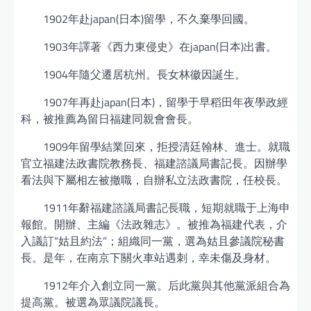
1902年赴japan(日本)留學，不久棄學回國。
1903年譯著《西力東侵史》在japan(日本)出書。
1904年隨父遷居杭州。長女林徽因誕生。
1907年再赴japan(日本)，留學于早稻田年夜學政經
科，被推薦為留日福建同親會會長。
1909年留學結業回來，拒授清廷翰林、進士。就職
官立福建法政書院教務長、福建諮議局書記長。因辦學
看法與下屬相左被撤職，自辦私立法政書院，任校長。
1911年辭福建諮議局書記長職，短期就職于上海申
報館。開辦、主編《法政雜志》。被推為福建代表，介
入議訂“姑且約法”；組織同一黨，選為姑且參議院秘書
長。是年，在南京下關火車站遇刺，幸未傷及身材。
1912年介入創立同一黨。后此黨與其他黨派組合為
提高黨。被選為眾議院議長。