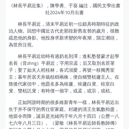
《林長平易近集》，陳學勇、于葵 編注，國民文學出書
社2024年10月出書
林長平易近，清末平易近初一位頗具時期特征的政
治人物。回想中國近古代史那段新舊友替的歲月，很難
疏忽他的身影。他投身求新求變的年夜潮，鵠立潮頭，
為世所注視。
林長平易近幼時有過奶名則澤；進私塾發蒙才起學
名長（音zhng）平易近；字用宗孟；后又取別名苣苳
子；娶了如夫人程桂林，各式溺愛，再號一枝獨秀室
主；暮年所居天井栽栝樹兩株，便自稱雙栝廬主人。在
致後代家信中，他題名多為竢廬、竢廬白叟、桂室白
叟、雙栝託叟；有時僅一個字，或孟，或宗，或栝。
正如阿誰時期的很多維新青年一樣，林長平易近出
生于并不保守的舊仕宦家庭。封建的清王生氣數殆盡，
他當令而降，誕辰是光緒丙子年六月十四日（公歷一八
七六年八月三日）。（梁敬《林長平易近師長教師傳》