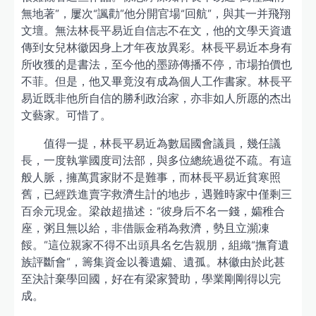
無地著”，屢次“諷勸”他分開官場“回航”，與其一并飛翔
文壇。無法林長平易近自信志不在文，他的文學天資遺
傳到女兒林徽因身上才年夜放異彩。林長平易近本身有
所收獲的是書法，至今他的墨跡傳播不停，市場拍價也
不菲。但是，他又畢竟沒有成為個人工作書家。林長平
易近既非他所自信的勝利政治家，亦非如人所愿的杰出
文藝家。可惜了。
值得一提，林長平易近為數屆國會議員，幾任議
長，一度執掌國度司法部，與多位總統過從不疏。有這
般人脈，擁萬貫家財不是難事，而林長平易近貧寒照
舊，已經跌進賣字救濟生計的地步，遇難時家中僅剩三
百余元現金。梁啟超描述：“彼身后不名一錢，孀稚合
座，粥且無以給，非借賑金稍為救濟，勢且立瀕凍
餒。”這位親家不得不出頭具名乞告親朋，組織“撫育遺
族評斷會”，籌集資金以養遺孀、遺孤。林徽由於此甚
至決計棄學回國，好在有梁家贊助，學業剛剛得以完
成。