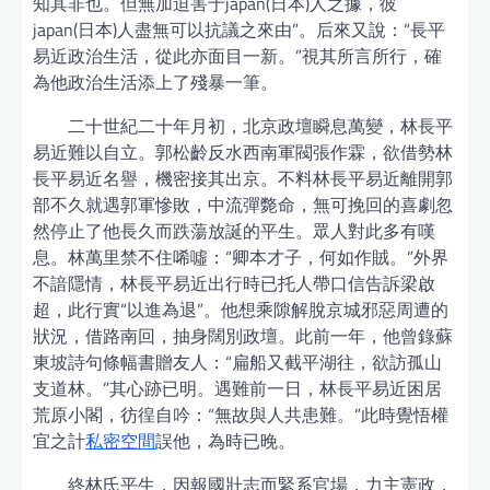
知其非也。但無加迫害于japan(日本)人之據，彼
japan(日本)人盡無可以抗議之來由”。后來又說：“長平
易近政治生活，從此亦面目一新。”視其所言所行，確
為他政治生活添上了殘暴一筆。
二十世紀二十年月初，北京政壇瞬息萬變，林長平
易近難以自立。郭松齡反水西南軍閥張作霖，欲借勢林
長平易近名譽，機密接其出京。不料林長平易近離開郭
部不久就遇郭軍慘敗，中流彈斃命，無可挽回的喜劇忽
然停止了他長久而跌蕩放誕的平生。眾人對此多有嘆
息。林萬里禁不住唏噓：“卿本才子，何如作賊。”外界
不諳隱情，林長平易近出行時已托人帶口信告訴梁啟
超，此行實“以進為退”。他想乘隙解脫京城邪惡周遭的
狀況，借路南回，抽身闊別政壇。此前一年，他曾錄蘇
東坡詩句條幅書贈友人：“扁船又截平湖往，欲訪孤山
支道林。”其心跡已明。遇難前一日，林長平易近困居
荒原小閣，彷徨自吟：“無故與人共患難。”此時覺悟權
宜之計
私密空間
誤他，為時已晚。
終林氏平生，因報國壯志而緊系官場，力主憲政，