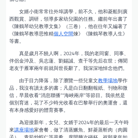
女婿小衛常常往外埠講學，前不久，他和菱船到廣
西觀賞、調研，領導多家幼兒園的任務。繼前年出書了
《陳鶴琴幼兒教導文集》（三卷），他在往年又編著了
《陳鶴琴教導思惟精
個人空間
煉》《陳鶴琴教導人生》
等書。
真是歲月不饒人啊，2024年，我的老同窗、同事、
伴侶金沖及、吳志蓮、劉錫誠、查干等先后在世；傳聞
老友于雁軍兩年前就與世長辭了。我深深地悼念他們。
由于目力降落，除了瀏覽一些兒童文
教學場地
學作
品，我沒有讀太多的書；凡是白日翻翻報紙、刊物和微
信，早晨收看“消息聯播”“海峽兩岸”等節目。我依然是
個別育迷，花了不少時光收看在巴黎舉行的奧運會，還
有本身感愛好的體育賽事。
為迎接新年，女兒、女婿于2024年的最后一天午時
來
講座場地
家會餐，做了清蒸鱖魚、鮮菱蒸斬肉（肉圓
子）、青筍炒蝦仁等菜肴。席間幾次碰杯，祝願來年如