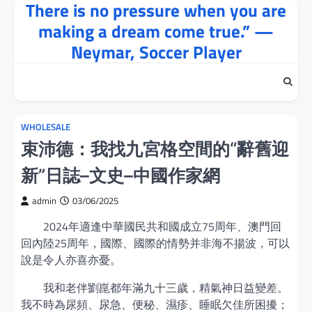
There is no pressure when you are
Skip
to
making a dream come true.” —
content
Neymar, Soccer Player
WHOLESALE
束沛德：我找九宮格空間的“辭舊迎
新”日誌–文史–中國作家網
admin
03/06/2025
2024年適逢中華國民共和國成立75周年、澳門回
回內陸25周年，國際、國際的情勢并非海不揚波，可以
說是令人亦喜亦憂。
我和老伴劉崑都年滿九十三歲，精氣神日益變差。
我不時為尿頻、尿急、便秘、濕疹、睡眠欠佳所困擾；