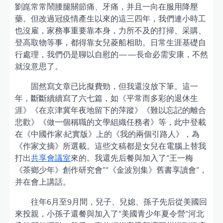
劉崑常常鬧腰腿關節痛、牙痛，并且一向在服用降壓
藥。但改過冠疫情產生以來的這三四年，我們連小時工
也沒雇，家務事重要靠本身，力所不及的打掃、采購、
登高取物等事，都得靠女兒菱船相助。日常生涯基礎自
行處理，我們仍是聊以自慰的——長命必需安康，不然
就沒意思了。
固然寫文章已比擬費勁，但我還沒放下筆。這一
年，斷斷續續寫了六七篇，如《平常而多彩的退休生
涯》《在京津冀年夜地留下的萍蹤》《難以忘記的離合
悲歡》《做一個稱職的文學組織任務者》等，此中登載
在《中國作家·紀實版》上的《我的兩個引路人》，為
《作家文摘》所選載。這些文稿都是女兒在電腦上替我
打出
共享會議室
來的。我還先后餐與加入了“王一梅
《茶鄉少年》創作研究會”“《金波別集》舊書享讀會”，
并在會上講話。
往年6月至9月間，兒子、兒媳、孫子先后從美國回
來投親，小孫子還餐與加入了“美國青少年夏令營”河北