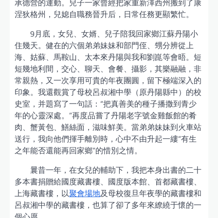
承德營的運動。兒子一家曾經把家重新澤西州搬到了康
涅狄格州，兒媳自職務晉升后，日常任務更顯繁忙。
9月底，女兒、女婿、兒子陪我回家鄉江蘇丹陽小
住幾天。健在的六個弟弟妹妹和部門侄、甥分辨從上
海、姑蘇、馬鞍山、太本來丹陽與我和劉崑等會晤。短
短幾地利間，交心、聊天、會餐、攝影，其樂融融，非
常親熱，又一次享用可貴的年夜團圓，留下極端深入的
印象。我還觀賞了母校呂叔湘中學（原丹陽縣中）的校
史室，并題寫了一句話：“把真善美的種子播撒到青少
年的心靈深處。”再度品嘗了丹陽老字號金雞飯館的肴
肉、蟹黃包、鱔絲面，滋味鮮美。當弟弟妹妹到火車站
送行，我向他們揮手離別時，心中不由升起一縷“有生
之年能否還能再回家鄉”的惜別之情。
曩昔一年，在女兒的輔助下，我把本身出書的二十
多本書捐贈給國度藏書樓、國度版本館、首都藏書樓、
上海藏書樓，以
聚會場地
及母校復旦年夜學的藏書樓和
呂叔湘中學的藏書樓，也算了卻了多年來繚繞于懷的一
個心愿。