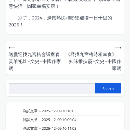
意快活，闔家幸福安康！
別了，2024，滿懷熱忱和盼望迎接一日千里的
2025！
Post
⟵
⟶
navigation
送臘迎找九宮格會議室春
《君找九宮格時租幸食》：
黃羊祀灶–文史–中國作家
知味推扶霞–文史–中國作
網
家網
Search
測試文章 – 2025-12-09 10:10:03
測試文章 – 2025-12-09 10:09:04
測試文章 – 2025-12-09 10:11:03