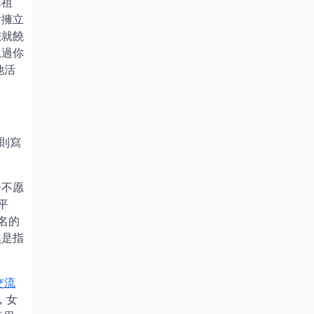
稱祖
后擁立
您就饒
見過你
她活
則寫
子不愿
平
名的
然是指
交流
，女