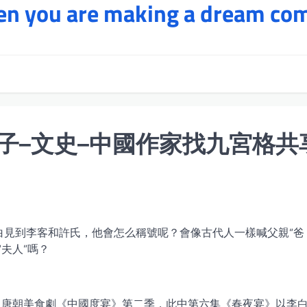
hen you are making a dream co
子–文史–中國作家找九宮格共
白見到李客和許氏，他會怎么稱號呢？會像古代人一樣喊父親“爸
夫人”嗎？
造出唐朝美食劇《中國度宴》第二季，此中第六集《春夜宴》以李