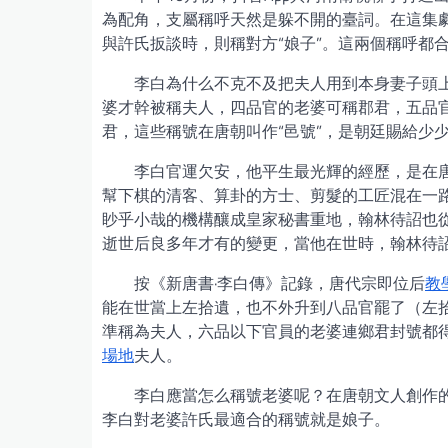
為配角，支屬稱呼天然是躲不開的臺詞。在這集劇
與許氏扳談時，則稱對方“娘子”。這兩個稱呼都
李白為什么不克不及把夫人用到本身妻子頭
婆才幹被稱夫人，四品官的老婆可稱郡君，五品
君，這些稱號在唐朝叫作“邑號”，是朝廷賜給少
李白官運欠安，他平生最光輝的經歷，是在唐
幫下棋的清客、算卦的方士、剪髮的工匠混在一
眇乎小哉的機構釀成皇家秘書重地，翰林待詔也
逝世后良多年才有的變更，當他在世時，翰林待
按《新唐書·李白傳》記錄，唐代宗即位后
教
能在世當上左拾遺，也不外升到八品官罷了（左
準稱為夫人，六品以下官員的老婆連鄉君封號都
場地
夫人。
李白應當怎么稱號老婆呢？在唐朝文人創作的
李白對老婆許氏最適合的稱號就是娘子。