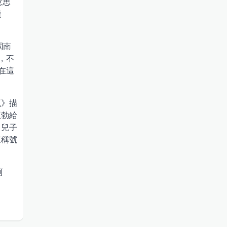
意思
讀
閩南
，不
在這
瓶》描
王勃給
，兒子
來稱號
阿