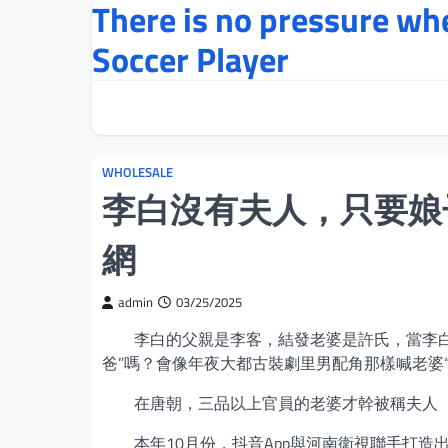
There is no pressure w
Skip
to
Soccer Player
content
WHOLESALE
李白沒有夫人，只要娘
網
admin
03/25/2025
李白的父親是李客，結發老婆是許氏，當李
爸”嗎？會像年夜大都古裝劇里男配角那樣喊老婆“
在唐朝，三品以上官員的老婆才幹被稱夫人
本年10月份，抖音App與河南衛視聯手打