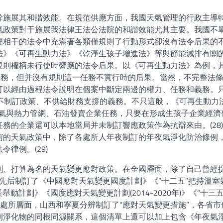
幹施展其和諧效能。在規范供應方面，我國天氣管理的行政主導
氣政策對于施展我法律王法公法院的和諧效能尤其主要。我國不
理相干的法令中充滿著各類僅規則了行動形式卻沒有法令后果的
法》《可再生動力法》《乾淨生孩子增進法》等與節能減排有關
規則權柄未行使時響應的法令后果。以《可再生動力法》為例，
任務，但并沒有規則這一任務不實行時的后果。當然，不完整法
可以經由過程法令說明在個案中斷定兩邊的權力、任務和義務。
局不制訂政策、不供給財務支撐的義務。不只這般，《可再生動力
、燃氣與熱力管網、石油發賣企業任務，只要在形成生孩子企業經濟
務的企業還可以本地當局并未制訂響應政策作為抗辯來由。(28
窮的天氣政策中，除了各處所人年夜制訂的年夜氣淨化防治條例
律例。(29)
劃、打算為名的天氣變更應對政策。在全國層面，除了自己曾經
院先后制訂了《中國應對天氣變更國度計劃》《“十二五”把持溫室
舉動計劃》《國度應對天氣變更計劃(2014-2020年)》《“十三五
在處所層面，山西和寧夏分辨制訂了“應對天氣變更措施”，各省市
例淨化物的同根同源關系，這個清單上還可以加上包含《年夜氣