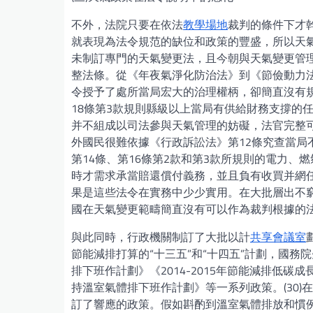
不外，法院只要在依法
教學場地
裁判的條件下才
就表現為法令規范的缺位和政策的豐盛，所以天
未制訂專門的天氣變更法，且今朝與天氣變更管
整法條。從《年夜氣淨化防治法》到《節儉動力
令授予了處所當局宏大的治理權柄，卻簡直沒有
18條第3款規則縣級以上當局有供給財務支撐的
并不組成以司法參與天氣管理的妨礙，法官完整
外國民很難依據《行政訴訟法》第12條究查當
第14條、第16條第2款和第3款所規則的電力
時才需求承當賠還償付義務，並且負有收買并網任
果是這些法令在實務中少少實用。在大批層出不
國在天氣變更範疇簡直沒有可以作為裁判根據的法令
與此同時，行政機關制訂了大批以計
共享會議室
節能減排打算的“十三五”和“十四五”計劃，國務
排下班作計劃》《2014-2015年節能減排低碳成長
持溫室氣體排下班作計劃》等一系列政策。(30)
訂了響應的政策。假如斟酌到溫室氣體排放和慣