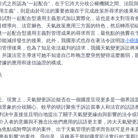
式之所認為“一起配合”，在于它誇大分歧公權機關之間、法院
用主義”，則是由於司法的重要效能在于完成政策所尋求的後果
考試對一起配合型適用主義形式加以實際化，這也是本文對現有
目標導向、法官腳色、天氣政策應用三方面的特色，然后轉而切
就一起配合型適用主義對管理成果的尋求而言，最焦點的挑釁在
節能減排發生的後果。此外，我國形式也存在著法令說明說
小樹
的管理後果，也為了知足依法裁判的請求，我國天氣變更訴訟將
，并讓法官主導迷可她不知道自己昨晚怎麼突然變得這麼脆弱，
證據的應用和迷信論證的構成。
點
訟。現實上，天氣變更訴訟能否在一個國度呈現更多是一個界說
個景象的分歧關心。較早的研討聚焦于訴訟當事人和法官的話語
庭判決中直接並且明白地提出了關于天氣變更緣由與影響的法令或
干介入者的意圖與不雅念比他們應用的話語更主要，誇大天氣變更
為焦點或附帶訴求的案件、出于天氣管理的需求而告狀可是并未
應有影響”的案件。⑨但是，這種基于發財國度司法實行的“客觀說