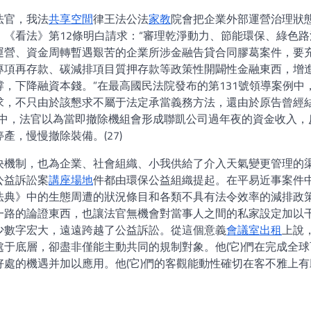
法官，我法
共享空間
律王法公法
家教
院會把企業外部運營治理狀
《看法》第12條明白請求：“審理乾淨動力、節能環保、綠色路
運營、資金周轉暫遇艱苦的企業所涉金融告貸合同膠葛案件，要
專項再存款、碳減排項目質押存款等政策性開闢性金融東西，增
，下降融資本錢。”在最高國民法院發布的第131號領導案例中
求，不只由於該懇求不屬于法定承當義務方法，還由於原告曾經
案”中，法官以為當即撤除機組會形成聯凱公司過年夜的資金收入，
，慢慢撤除裝備。(27)
決機制，也為企業、社會組織、小我供給了介入天氣變更管理的
公益訴訟案
講座場地
件都由環保公益組織提起。在平易近事案件
法典》中的生態周遭的狀況條目和各類不具有法令效率的減排政
一路的論證東西，也讓法官無機會對當事人之間的私家設定加以
少數字宏大，遠遠跨越了公益訴訟。從這個意義
會議室出租
上說
于底層，卻盡非僅能主動共同的規制對象。他(它)們在完成全球
處的機遇并加以應用。他(它)們的客觀能動性確切在客不雅上有