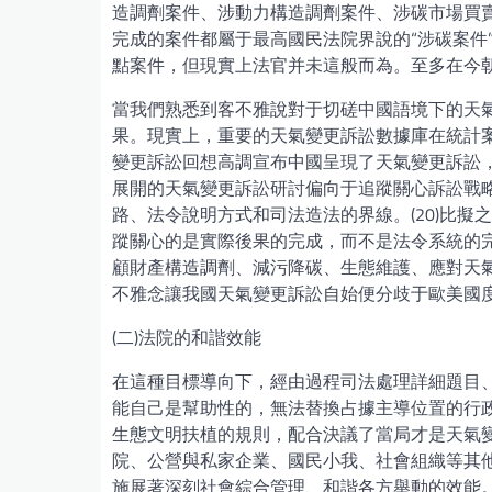
造調劑案件、涉動力構造調劑案件、涉碳市場買
完成的案件都屬于最高國民法院界說的“涉碳案件
點案件，但現實上法官并未這般而為。至多在今朝
當我們熟悉到客不雅說對于切磋中國語境下的天
果。現實上，重要的天氣變更訴訟數據庫在統計案
變更訴訟回想高調宣布中國呈現了天氣變更訴訟，
展開的天氣變更訴訟研討偏向于追蹤關心訴訟戰
路、法令說明方式和司法造法的界線。(20)比
蹤關心的是實際後果的完成，而不是法令系統的
顧財產構造調劑、減污降碳、生態維護、應對天氣
不雅念讓我國天氣變更訴訟自始便分歧于歐美國
(二)法院的和諧效能
在這種目標導向下，經由過程司法處理詳細題目
能自己是幫助性的，無法替換占據主導位置的行政
生態文明扶植的規則，配合決議了當局才是天氣
院、公營與私家企業、國民小我、社會組織等其
施展著深刻社會綜合管理、和諧各方舉動的效能