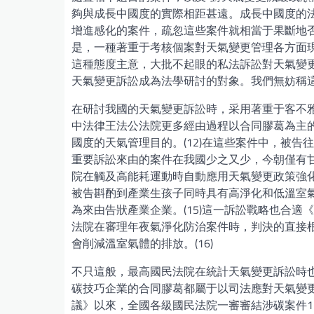
夠與成長中國度的實際相距甚遠。成長中國度的
增進感化的案件，疏忽這些案件就相當于果斷地
是，一種著重于考核個案對天氣變更管理各方面現
這種態度主意，大批不起眼的私法訴訟對天氣變更
天氣變更訴訟成為法學研討的對象。我們無妨稱這種
在研討我國的天氣變更訴訟時，采用著重于客不
中法律王法公法院更多經由過程以合同膠葛為主
國度的天氣管理目的。(12)在這些案件中，被
重要訴訟來由的案件在我國少之又少，今朝僅有甘肅
院在觸及高能耗運動時自動應用天氣變更政策強化
被告斟酌到產業生孩子同時具有高淨化和低溫室
為來由告狀產業企業。(15)這一訴訟戰略也合
法院在審理年夜氣淨化防治案件時，判決的直接
會削減溫室氣體的排放。(16)
不只這般，最高國民法院在統計天氣變更訴訟時
碳技巧企業的合同膠葛都屬于以司法應對天氣變更的
議》以來，全國各級國民法院一審審結涉碳案件11