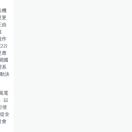
共機
是更
正由
處
處作
2)
更應
開國
理系
舉動決
風電
。以
行使
但從全
社會