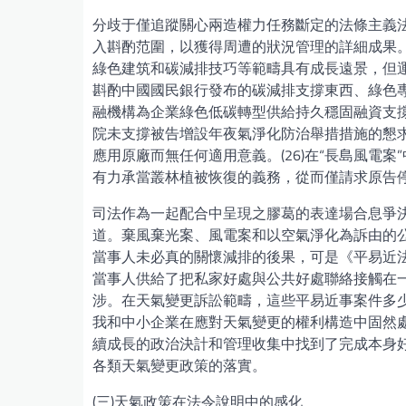
分歧于僅追蹤關心兩造權力任務斷定的法條主義
入斟酌范圍，以獲得周遭的狀況管理的詳細成果。
綠色建筑和碳減排技巧等範疇具有成長遠景，但
斟酌中國國民銀行發布的碳減排支撐東西、綠色
融機構為企業綠色低碳轉型供給持久穩固融資支撐
院未支撐被告增設年夜氣淨化防治舉措措施的懇
應用原廠而無任何適用意義。(26)在“長島風電
有力承當叢林植被恢復的義務，從而僅請求原告停產
司法作為一起配合中呈現之膠葛的表達場合息爭
道。棄風棄光案、風電案和以空氣淨化為訴由的
當事人未必真的關懷減排的後果，可是《平易近
當事人供給了把私家好處與公共好處聯絡接觸在
涉。在天氣變更訴訟範疇，這些平易近事案件多
我和中小企業在應對天氣變更的權利構造中固然處
續成長的政治決計和管理收集中找到了完成本身好
各類天氣變更政策的落實。
(三)天氣政策在法令說明中的感化