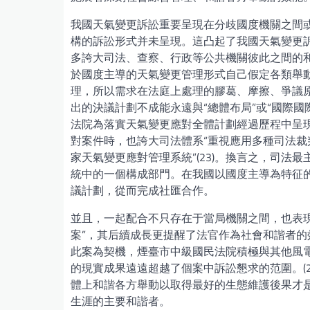
我國天氣變更訴訟重要呈現在分歧國度機關之間
構的訴訟形式并未呈現。這凸起了我國天氣變更
多誇大司法、查察、行政等公共機關彼此之間的
於國度主導的天氣變更管理形式自己假定各類舉
理，所以需求在法庭上處理的膠葛、摩擦、爭議
出的決議計劃不成能永遠與“總體布局”或“國際國
法院為落實天氣變更應對全體計劃經過歷程中呈
對案件時，也誇大司法體系“重視應用多種司法
家天氣變更應對管理系統”(23)。換言之，司
統中的一個構成部門。在我國以國度主導為特征的
議計劃，從而完成社匯合作。
並且，一起配合不只存在于當局機關之間，也表
案”，其后續成長更提醒了法官作為社會和諧者
此案為契機，煙臺市中級國民法院積極與其他風
的現實成果遠遠超越了個案中訴訟懇求的范圍。(
體上和諧各方舉動以取得最好的生態維護後果才
生涯的主要和諧者。