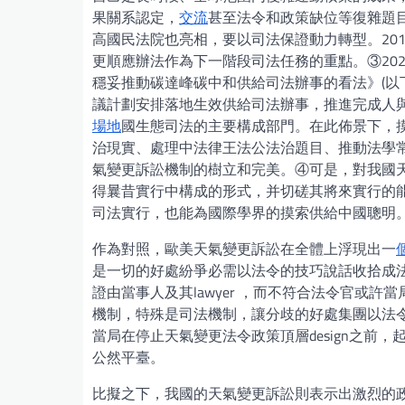
果關系認定，
交流
甚至法令和政策缺位等復雜題
高國民法院也亮相，要以司法保證動力轉型。201
更順應辦法作為下一階段司法任務的重點。③20
穩妥推動碳達峰碳中和供給司法辦事的看法》(以
議計劃安排落地生效供給司法辦事，推進完成人
場地
國生態司法的主要構成部門。在此佈景下，
治現實、處理中法律王法公法治題目、推動法學
氣變更訴訟機制的樹立和完美。④可是，對我國
得曩昔實行中構成的形式，并切磋其將來實行的
司法實行，也能為國際學界的摸索供給中國聰明
作為對照，歐美天氣變更訴訟在全體上浮現出一
是一切的好處紛爭必需以法令的技巧說話收拾成
證由當事人及其lawyer ，而不符合法令官或
機制，特殊是司法機制，讓分歧的好處集團以法
當局在停止天氣變更法令政策頂層design之
公然平臺。
比擬之下，我國的天氣變更訴訟則表示出激烈的