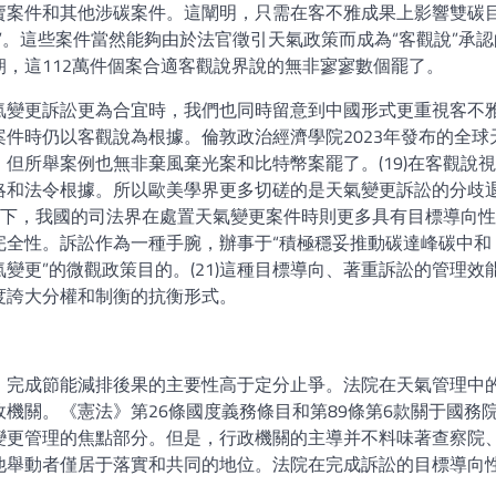
賣案件和其他涉碳案件。這闡明，只需在客不雅成果上影響雙碳
”。這些案件當然能夠由於法官徵引天氣政策而成為“客觀說”承認
，這112萬件個案合適客觀說界說的無非寥寥數個罷了。
氣變更訴訟更為合宜時，我們也同時留意到中國形式更重視客不
件時仍以客觀說為根據。倫敦政治經濟學院2023年發布的全球
但所舉案例也無非棄風棄光案和比特幣案罷了。(19)在客觀說
略和法令根據。所以歐美學界更多切磋的是天氣變更訴訟的分歧
擬之下，我國的司法界在處置天氣變更案件時則更多具有目標導向
完全性。訴訟作為一種手腕，辦事于“積極穩妥推動碳達峰碳中和
變更”的微觀政策目的。(21)這種目標導向、著重訴訟的管理效
度誇大分權和制衡的抗衡形式。
、完成節能減排後果的主要性高于定分止爭。法院在天氣管理中
機關。《憲法》第26條國度義務條目和第89條第6款關于國務
變更管理的焦點部分。但是，行政機關的主導并不料味著查察院
他舉動者僅居于落實和共同的地位。法院在完成訴訟的目標導向
。