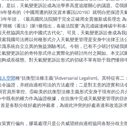
目。是以，天氣變更訴訟成為法學界高度追蹤關心的議題。②我
9年發布的《中國周遭的狀況資本審訊(2019)》就明白把保證天
23年年頭，《最高國民法院關于完全正確周全貫徹新成長理念 為
下簡稱《看法》)第1條指出，各級法院要“為完成碳達峰碳中和各
與天然協調共生的中國式古代化”。可見，天氣變更訴訟會成為我
摸索我國司法將以何種形式介入天氣變更管理是安身中法律王法
常識系統自立立異的無益測驗考試。今朝，已有不少研討切磋我
天氣變更訴訟的奇特形式停止實際化的研討尚付之闕如。本文試
能夠成長樣態。對天氣變更訴訟形式的切磋不單有助于我們懂得
。
個人空間
種“抗衡型法條主義”(Adversarial Legalism)。其特征有
法令論證，并經由過程司法的方法處理；二是對主意的證實和法
許當局官員所掌控。⑤歐美的抗衡型法條主義形式安身于現有的公共
令中既有的權力作為論證根據，在抗衡中完成天氣變更管理的目
前，起首是各類分歧好處的仲裁者，為彼此沖突的好處表達和改造訴
政策實行偏向，膠葛處理只是公共威望經由過程協同各類分歧主