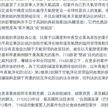
法院處置了大批當事人并無天氣認識，但案件自己對天氣管理有
否定成長中國度法院在處理天氣變更這一全球性題目上的進獻。
實效能的態度開端呈現，并且反哺對歐美天氣變更訴訟的研討。(
的影響能夠并不亞于高調的典範個案(如烏爾漢達)，它們也應該
態度為“客不雅說”或“效能說”。
雅效能的界說較為公道。比擬于以國度和年夜型企業為原告的案
的平易近事訴訟或許借助空氣淨化物和溫室氣體的協同管理推動
告往往沒有直接提出關于天氣管理的政策目的。被告以天氣變更斟
和寧夏兩例關于棄風棄光的案件。(13)跟著“雙碳”目的的提出
裁判說理，彌補法令和合同說明。(14)比擬之下，在更多的案
氣體排放的特色，為了完成削減溫室氣體排放的目的，以年夜氣
適《年夜氣淨化防治法》第2條第2款關于空氣淨化管理協同效應的
根據能夠是關于周遭的狀況淨化防治的法令律例，但判決的后果
也更著重效能而非客觀意圖，以為節能減排、碳匯買賣，甚至觸
辦法。(17)2023年頭，最高國民法院表現：“自我國簽署《巴
2萬件。”(18)這些數量驚人的案件包含社會綠色轉型案件、涉