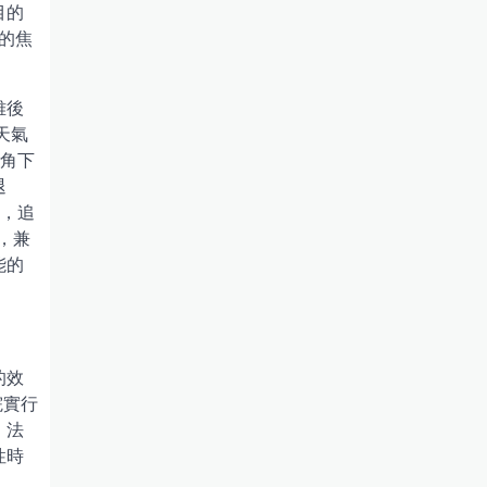
目的
的焦
雅後
天氣
視角下
退
性，追
，兼
能的
的效
院實行
、法
性時