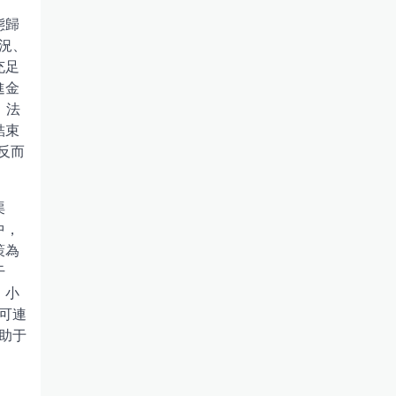
態歸
況、
充足
進金
，法
結束
反而
渠
中，
策為
干
，小
可連
助于