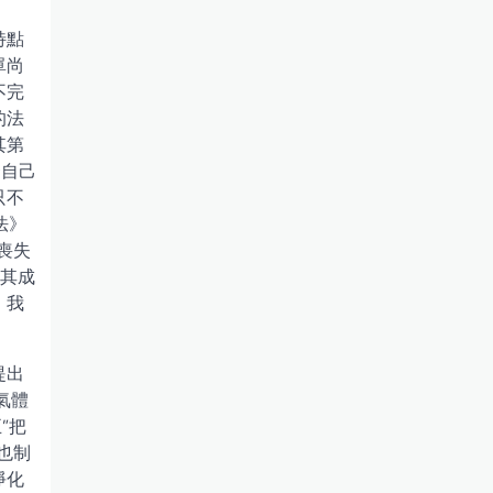
特點
單尚
不完
的法
其第
條自己
只不
法》
喪失
)其成
，我
提出
氣體
”把
也制
淨化