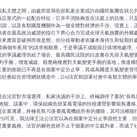
或私主體之間，由處所當局告狀私家企業或許由國民集團告狀公
訴訟形式的一起配合特征：它并不消除兩造在法庭上的抗衡，只
和諧，以及各類國度機關作為一個全體對經濟的干涉。現實上，
動者在最高政治威望的指引下齊心合力完成全球天氣挑釁的外鄉
原來應當是破例而很是態。但分歧舉動者依據本身持久和短期好
際兩個年夜局”的請求相順應，于是爭議不成能與日俱增地處理。(2
現的爭議處理供給了場合。最高國民法院的白皮書在先容天氣變
裁判手腕，增進減緩、順應兩種應對天氣變更手腕的落地，推進構
法最主要的效能已不再是在個案中定分止爭，其成為國度天氣變更管
社會綜合管理網狀構造中，(24)法官和諧著社會中各類主體的
現在法官對市場選擇、私家決議的干涉上。終極調停了案的“長島
的效能。該案中，環保組織告狀某風電場的扶植運營影響留鳥遷移
電企業溝通，終極長島70多臺風電機組所有的撤除，其司法權能
25)可見，我法律王法公法官以為在個案中定分止爭固然主要，
是重要義務。法官的腳色曾經不止于個案的中立裁判者，而成了