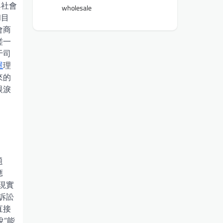
與社會
wholesale
和目
會商
磋一
于司
屋
理
來的
眼淚
題
應
現實
訴訟
直接
”能