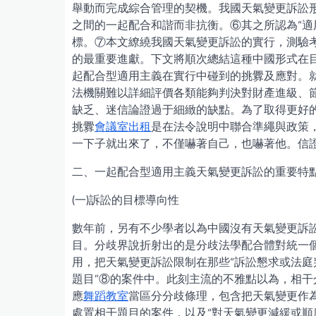
舉動而完成綜合管理的契機。我國天氣變更訴訟形
之間的一起配合和諧而非抗衡。⑥其之所認為“適
標。⑦本文繚繞我國天氣變更訴訟的實行，測驗
的最重要進獻。下文將順次總結這種中國形式在
起配合型適用主義在實行中碰到的挑釁及應對。
法機關難以詳細評價各類能夠判決對財產進級、
缺乏、迷信論證過于細緻的缺點。為了取得更好
挑釁
會議室出租
是在法令說明中聯合準繩與政策
一下子就出來了，不僅嚇著自己，也嚇著他。信
二、一起配合型適用主義天氣變更訴訟的重要特
(一)訴訟的目標導向性
數年前，另有不少學者以為中國沒有天氣變更訴
目。分歧界說折射出的是分歧法學配合體對統一
用，把天氣變更訴訟限制在那些“訴訟懇求或法
題目”⑧的案件中。此刻主流的不雅點以為，相
應
舞蹈教室
當區分分歧條理，包含把天氣變更作
處置相干題目的案件，以及“對天氣變更減緩或順