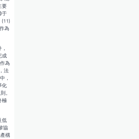
主要
⑩于
11)
作為
件，
完成
酌作為
，法
件中，
淨化
規則。
終極
及低
黎協
財產構