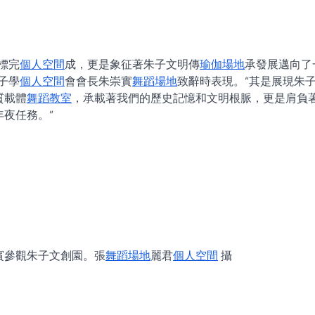
標完
個人空間
成，更是象征著朱子文明傳
瑜伽場地
承發展邁向了
子學
個人空間
會會長朱崇實
舞蹈場地
致辭時表現。“其是展現朱
質載體
舞蹈教室
，承載著我們的歷史記憶和文明根脈，更是肩負
夜任務。”
賓參觀朱子文創園。張
舞蹈場地
麗君
個人空間
攝