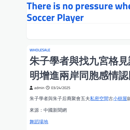
There is no pressure w
Skip
to
Soccer Player
content
WHOLESALE
朱子學者與找九宮格見
明增進兩岸同胞感情認
admin
03/24/2025
朱子學者與朱子后裔聚會五夫
私密空間
古
小樹屋
來源：中國新聞網
舞蹈場地