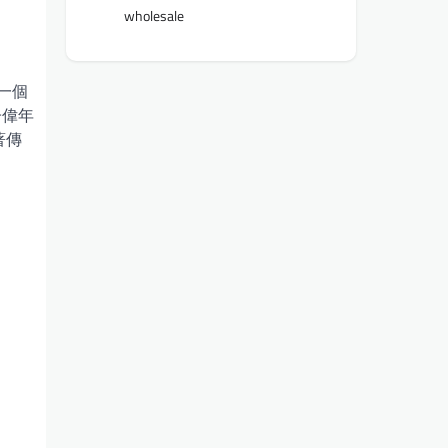
wholesale
一個
子偉年
著傳