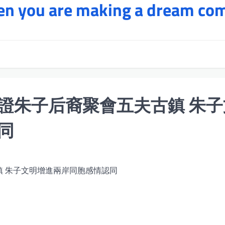
hen you are making a dream co
證朱子后裔聚會五夫古鎮 朱子
同
鎮 朱子文明增進兩岸同胞感情認同