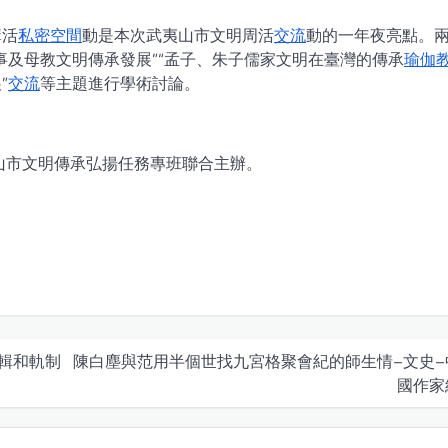
講活
私密空間
動是本次武夷山市文明周活
交流
動的一年夜亮點。
事及母教文明傳承發展”“孟子、朱子儒家文明在臺灣的傳承
瑜伽
”
交流
等主題進行學術討論。
山市文明傳承弘揚任務專班聯合主辦。
輯和軌制
陳白塵與范用半個世找九宮格聚會紀的師生情–文史–
國作家