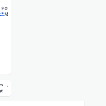
兩岸專
教室
發
中
⟶
網