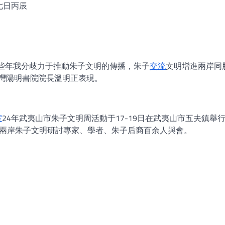
七日丙辰
這些年我分歧力于推動朱子文明的傳播，朱子
交流
文明增進兩岸同
臺灣陽明書院院長溫明正表現。
室
24年武夷山市朱子文明周活動于17-19日在武夷山市五夫鎮舉
自兩岸朱子文明研討專家、學者、朱子后裔百余人與會。