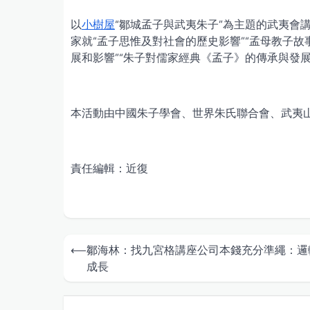
以
小樹屋
“鄒城孟子與武夷朱子”為主題的武夷會
家就“孟子思惟及對社會的歷史影響”“孟母教子故
展和影響”“朱子對儒家經典《孟子》的傳承與發展
本活動由中國朱子學會、世界朱氏聯合會、武夷
責任編輯：近復
Post
⟵
鄒海林：找九宮格講座公司本錢充分準繩：邏
navigation
成長