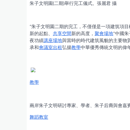
朱子文明園(二期)舉行完工儀式。張麗君 攝
“朱子文明園二期的完工，不僅僅是一項建筑項目
新的起點、
共享空間
新的高度，
聚會場地
”中國朱
夜功績
講座場地
與當時的時代建筑風貌的主要物
承和
會議室出租
弘揚
教學
中華優秀傳統文明的偉年
教學
兩岸朱子文明研討專家、學者、朱子后裔與會嘉
舞蹈教室