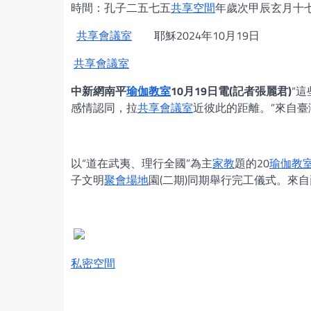
時間：孔子二五七五
共享空間
年歲次甲辰玄月十
共享會議室
耶穌2024年10月19日
共享會議室
中新網南平
瑜伽教室
10月19日電(記者張麗君)
“
感情認同，拉
共享會議室
近彼此的距離。”來自
以“道在武夷、理行全國”為主
家教
題的20
瑜伽教
子文明
聚會場地
園(二期)同期舉行完工儀式。來
私密空間