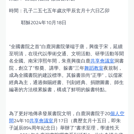
時間：孔子二五七五年歲次甲辰玄月十六日乙卯
耶穌2024年10月18日
“全國書院之首”白鹿洞書院肇端于唐，興復于宋，延續
至明清，在現代以學術交通、文明活動、研學活動等聞
名全國。南宋淳熙年間，朱熹興復白鹿
共享會議室
洞書
院，創立了“祭奠、講學、躲書”三年
舞蹈教室
夜規制，
成為全國書院的建設標準。其躲書崇尚“正學”，以儒家
經典為主，通過御賜經書、刊刻經典、捐贈圖書、師生
編著的方法積累躲書，構成了鮮明的躲書特點。
為了更好地傳承發展書院文明，白鹿洞書院于20
個人空
間
24年10
共享會議室
月17日（農歷玄月十五日，即朱
子誕辰894周年紀念日）舉辦了“書求至理，學達性天