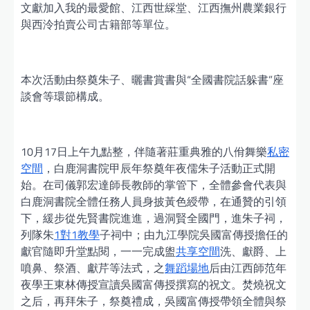
文獻加入我的最愛館、江西世綵堂、江西撫州農業銀行
與西泠拍賣公司古籍部等單位。
本次活動由祭奠朱子、曬書賞書與“全國書院話躲書”座
談會等環節構成。
10月17日上午九點整，伴隨著莊重典雅的八佾舞樂
私密
空間
，白鹿洞書院甲辰年祭奠年夜儒朱子活動正式開
始。在司儀郭宏達師長教師的掌管下，全體參會代表與
白鹿洞書院全體任務人員身披黃色綬帶，在通贊的引領
下，緩步從先賢書院進進，過洞賢全國門，進朱子祠，
列隊朱
1對1教學
子祠中；由九江學院吳國富傳授擔任的
獻官隨即升堂點閱，一一完成盥
共享空間
洗、獻爵、上
噴鼻、祭酒、獻芹等法式，之
舞蹈場地
后由江西師范年
夜學王東林傳授宣讀吳國富傳授撰寫的祝文。焚燒祝文
之后，再拜朱子，祭奠禮成，吳國富傳授帶領全體與祭