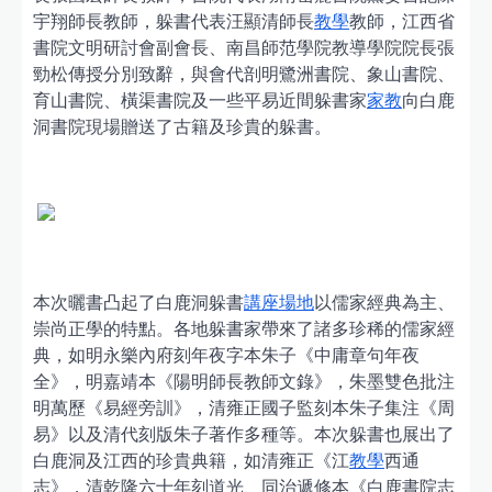
宇翔師長教師，躲書代表汪顯清師長
教學
教師，江西省
書院文明研討會副會長、南昌師范學院教導學院院長張
勁松傳授分別致辭，與會代剖明鷺洲書院、象山書院、
育山書院、橫渠書院及一些平易近間躲書家
家教
向白鹿
洞書院現場贈送了古籍及珍貴的躲書。
本次曬書凸起了白鹿洞躲書
講座場地
以儒家經典為主、
崇尚正學的特點。各地躲書家帶來了諸多珍稀的儒家經
典，如明永樂內府刻年夜字本朱子《中庸章句年夜
全》，明嘉靖本《陽明師長教師文錄》，朱墨雙色批注
明萬歷《易經旁訓》，清雍正國子監刻本朱子集注《周
易》以及清代刻版朱子著作多種等。本次躲書也展出了
白鹿洞及江西的珍貴典籍，如清雍正《江
教學
西通
志》，清乾隆六十年刻道光、同治遞修本《白鹿書院志