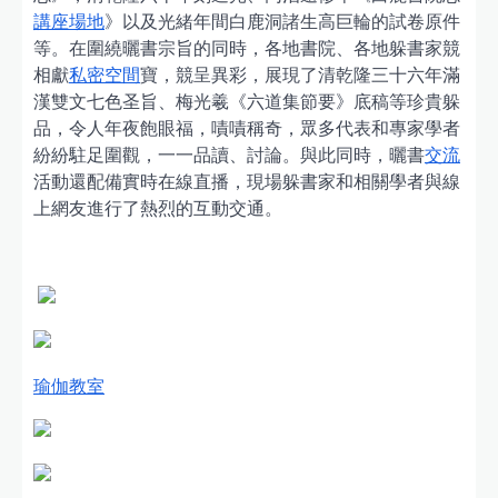
講座場地
》以及光緒年間白鹿洞諸生高巨輪的試卷原件
等。在圍繞曬書宗旨的同時，各地書院、各地躲書家競
相獻
私密空間
寶，競呈異彩，展現了清乾隆三十六年滿
漢雙文七色圣旨、梅光羲《六道集節要》底稿等珍貴躲
品，令人年夜飽眼福，嘖嘖稱奇，眾多代表和專家學者
紛紛駐足圍觀，一一品讀、討論。與此同時，曬書
交流
活動還配備實時在線直播，現場躲書家和相關學者與線
上網友進行了熱烈的互動交通。
瑜伽教室