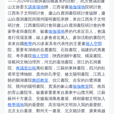
——2024年白鹿洞書院曬書系列活動”。此次會議由廬
山文旅委主
講座場地
辦，江西省書
瑜伽場地
院研討會、
江西朱子文明研討會、廬山白鹿洞書院研討會協辦，廬
山白鹿洞書院與贛州陽明書院承辦，來自江西朱子文明
研討會、江西書院研討會與廬山白鹿洞書院研討會的專
家學者與書院界、躲書
瑜伽場地
界的代表近百人，會議
進行現場直播，線上參會者近萬人。參加活動的書院代
表來自國
教學
內20多家具有代表性的主要書
個人空間
院，重要有湖南的岳麓書院、石鼓書院，福建的武夷書
院、考亭書院
個人空間
，陜西的關中書院、橫渠書院、
張載祠文物治理所，河北的蓮池書院，浙江的石洞書
院、
會議室出租
萬松書院，江蘇的東林書院，四川的杜
甫草堂博物館、貴州的孔學堂、修文陽明書院，江西上
饒的鵝湖書院
舞蹈教室
、信江書院、吉安的白鷺洲書
院、贛州的陽明書院、貴溪的象山書
瑜伽教室
院、南昌
的育山書院等。躲書家重要來自廣東中山攬月閣、江蘇
蘇州十方書店、安徽蕪湖萬卷書屋、樟樹藥都文明加入
教學場地
我的最愛館、高安瑞州文明加入我的最愛館、
北京太白書屋、鄭州天一書屋、北京聽詩齋、廣東南越