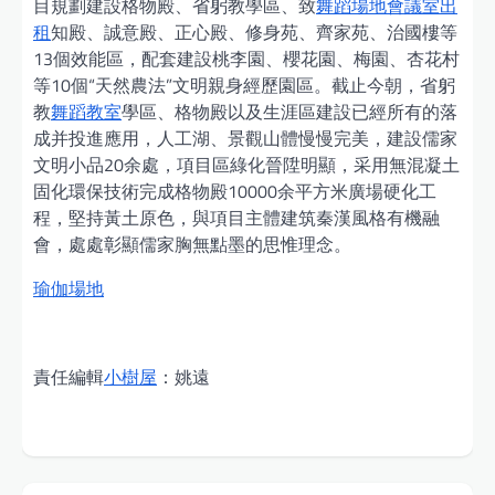
目規劃建設格物殿、省躬教學區、致
舞蹈場地
會議室出
租
知殿、誠意殿、正心殿、修身苑、齊家苑、治國樓等
13個效能區，配套建設桃李園、櫻花園、梅園、杏花村
等10個“天然農法”文明親身經歷園區。截止今朝，省躬
教
舞蹈教室
學區、格物殿以及生涯區建設已經所有的落
成并投進應用，人工湖、景觀山體慢慢完美，建設儒家
文明小品20余處，項目區綠化晉陞明顯，采用無混凝土
固化環保技術完成格物殿10000余平方米廣場硬化工
程，堅持黃土原色，與項目主體建筑秦漢風格有機融
會，處處彰顯儒家胸無點墨的思惟理念。
瑜伽場地
責任編輯
小樹屋
：姚遠