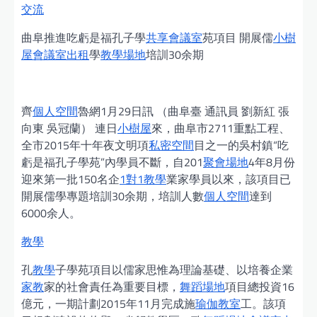
交流
曲阜推進吃虧是福孔子學
共享會議室
苑項目 開展儒
小樹
屋
會議室出租
學
教學場地
培訓30余期
齊
個人空間
魯網1月29日訊 （曲阜臺 通訊員 劉新紅 張
向東 吳冠蘭） 連日
小樹屋
來，曲阜市2711重點工程、
全市2015年十年夜文明項
私密空間
目之一的吳村鎮“吃
虧是福孔子學苑”內學員不斷，自201
聚會場地
4年8月份
迎來第一批150名企
1對1教學
業家學員以來，該項目已
開展儒學專題培訓30余期，培訓人數
個人空間
達到
6000余人。
教學
孔
教學
子學苑項目以儒家思惟為理論基礎、以培養企業
家教
家的社會責任為重要目標，
舞蹈場地
項目總投資16
億元，一期計劃2015年11月完成施
瑜伽教室
工。該項