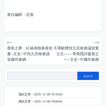
責任編輯：近復
Post
⟵
⟶
navigation
墨客之夢：紅袖添噴鼻夜唸
不薄駢體找九宮格會議室愛
書–文史–中找九宮格會議
古文——李商隱詩鑒賞之
室國作家網
一–文史–中國作家網
Search
測試文章 – 2025-12-09 10:10:03
測試文章 – 2025-12-09 10:09:04