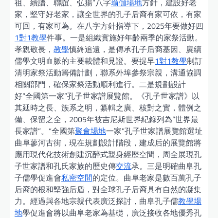
祖、續譜、聯誼、弘揚”八字
瑜伽場地
方針，建設好老
家，堅守好老家，讓全世界的孔子后裔有家可依，有家
可回，有家可為。在八字方針指導下，2025年要做好四
1對1教學
件事。一是組織實施好年齡兩季的家祭活動。
孝親敬長，
教學
慎終追遠，是傳承孔子后裔基因、賡續
儒學文明血脈的主要載體和見證。要提早
1對1教學
制訂
清明家祭活動籌備計劃，聯系外埠參祭宗親，溝通協調
相關部門，確保家祭活動順利進行。二是規劃設計
好“全國第一家”孔子世家譜展覽館。《孔子世家譜》以
其延時之長、族系之明，纂輯之廣、核對之實，體例之
備、保留之全，2005年被吉尼斯世界紀錄列為“世界最
長家譜”。“全國第
聚會場地
一家”孔子世家譜展覽館選址
曲阜蓼河古街，現在規劃設計階段，建成后的展覽館將
應用現代化技術創建沉醉式親身經歷空間，周全展現孔
子世家譜和孔氏家族的歷史傳
交流
承。三是明確曲阜孔
子儒學促進會
私密空間
的定位。曲阜老家是數百萬孔子
后裔的根和堅強后盾，對全球孔子后裔具有自然的凝集
力。經過與各地宗親代表廣泛探討，曲阜孔子儒
教學場
地
學促進會將以曲阜老家為基礎，廣泛接收各地優秀孔