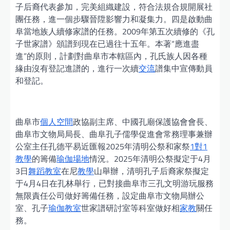
子后裔代表參加，完美組織建設，符合法規合規開展社
團任務，進一個步驟晉陞影響力和凝集力。四是啟動曲
阜當地族人續修家譜的任務。2009年第五次續修的《孔
子世家譜》頒譜到現在已過往十五年。本著“應進盡
進”的原則，計劃對曲阜市本轄區內，孔氏族人因各種
緣由沒有登記進譜的，進行一次續
交流
譜集中宣傳動員
和登記。
曲阜市
個人空間
政協副主席、中國孔廟保護協會會長、
曲阜市文物局局長、曲阜孔子儒學促進會常務理事兼辦
公室主任孔德平易近匯報2025年清明公祭和家祭
1對1
教學
的籌備
瑜伽場地
情況。2025年清明公祭擬定于4月
3日
舞蹈教室
在尼
教學
山舉辦，清明孔子后裔家祭擬定
于4月4日在孔林舉行，已對接曲阜市三孔文明游玩服務
無限責任公司做好籌備任務，設定曲阜市文物局辦公
室、孔子
瑜伽教室
世家譜研討室等科室做好相
家教
關任
務。