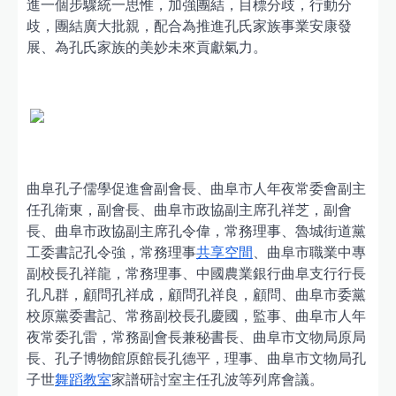
進一個步驟統一思惟，加強團結，目標分歧，行動分
歧，團結廣大批親，配合為推進孔氏家族事業安康發
展、為孔氏家族的美妙未來貢獻氣力。
曲阜孔子儒學促進會副會長、曲阜市人年夜常委會副主
任孔衛東，副會長、曲阜市政協副主席孔祥芝，副會
長、曲阜市政協副主席孔令偉，常務理事、魯城街道黨
工委書記孔令強，常務理事
共享空間
、曲阜市職業中專
副校長孔祥龍，常務理事、中國農業銀行曲阜支行行長
孔凡群，顧問孔祥成，顧問孔祥良，顧問、曲阜市委黨
校原黨委書記、常務副校長孔慶國，監事、曲阜市人年
夜常委孔雷，常務副會長兼秘書長、曲阜市文物局原局
長、孔子博物館原館長孔德平，理事、曲阜市文物局孔
子世
舞蹈教室
家譜研討室主任孔波等列席會議。