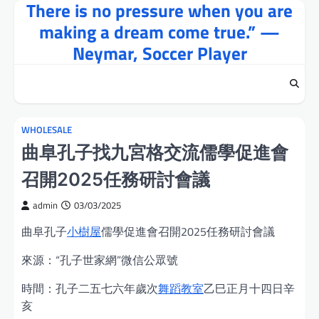
There is no pressure when you are
Skip
to
making a dream come true.” —
content
Neymar, Soccer Player
WHOLESALE
曲阜孔子找九宮格交流儒學促進會
召開2025任務研討會議
admin
03/03/2025
曲阜孔子
小樹屋
儒學促進會召開2025任務研討會議
來源：“孔子世家網”微信公眾號
時間：孔子二五七六年歲次
舞蹈教室
乙巳正月十四日辛
亥