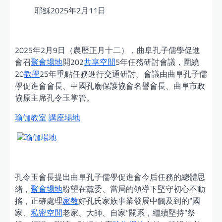
耶穌2025年2月11日
2025年2月9日（農歷正月十二），曲阜孔子儒學促進
會召
聚會場地
開202
共享空間
5年任務研討會議，圍繞
20
教學
25年重點任務進行交通研討。會議由曲阜孔子儒
學促進會會長、中國孔廟保護協會名譽會長、曲阜市政
協原主席孔令玉掌管。
瑜伽教室
講座場地
瑜伽場地
孔令玉會長提出曲阜孔子儒學促進會今后任務的總體思
緒，
聚會場地
盼望在黨委、當局的領導下堅守初心不動
搖，正確處理
家教
好孔氏家族事業發展中觸及到的“國
家、
私密空間
老家、大師、自家”關系，繼續堅持“祭