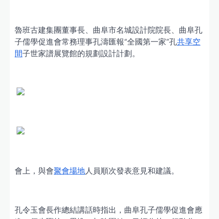
魯班古建集團董事長、曲阜市名城設計院院長、曲阜孔
子儒學促進會常務理事孔濤匯報“全國第一家”孔
共享空
間
子世家譜展覽館的規劃設計計劃。
會上，與會
聚會場地
人員順次發表意見和建議。
孔令玉會長作總結講話時指出，曲阜孔子儒學促進會應