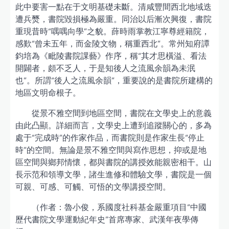
此中要害一點在于文明基礎未斷。清咸豐間西北地域迭
遭兵燹，書院毀損極為嚴重。同治以后漸次興復，書院
重現昔時“喁喁向學”之貌。薛時雨掌教江寧尊經籍院，
感歎“曾未五年，而金陵文物，稱重西北”。常州知府譚
鈞培為《毗陵書院課藝》作序，稱“其才思橫溢、看法
開闢者，頗不乏人，于是知後人之流風余韻為未泯
也”。所謂“後人之流風余韻”，重要說的是書院所建構的
地區文明命根子。
從景不雅空間到地區空間，書院在文學史上的意義
由此凸顯。詳細而言，文學史上遭到追蹤關心的，多為
處于“完成時”的作家作品，而書院則是作家生長“停止
時”的空間。無論是景不雅空間與寫作思想，抑或是地
區空間與鄉邦情懷，都與書院的講授效能親密相干。山
長示范和領導文學，諸生進修和體驗文學，書院是一個
可親、可感、可觸、可悟的文學講授空間。
（作者：魯小俊，系國度社科基金嚴重項目“中國
歷代書院文學運動紀年史”首席專家、武漢年夜學傳