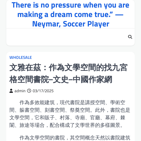
There is no pressure when you are
Skip
to
making a dream come true.” —
content
Neymar, Soccer Player
WHOLESALE
文雅在茲：作為文學空間的找九宮
格空間書院–文史–中國作家網
admin
03/17/2025
作為多效能建筑，現代書院是講授空間、學術空
間、躲書空間、刻書空間、祭奠空間。此外，書院也是
文學空間，它和販子、村落、寺廟、官廳、幕府、棘
闈、旅途等場合，配合構成了文學世界的多樣圖景。
作為文學空間的書院，其空間概念天然以書院建筑