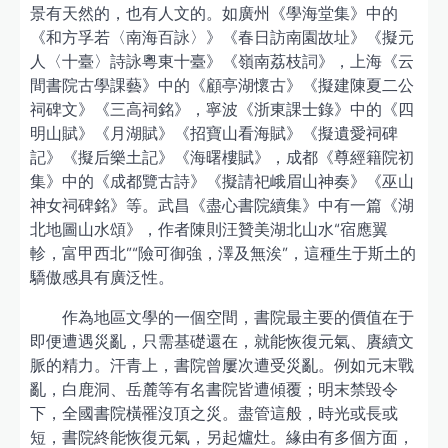
景有天然的，也有人文的。如廣州《學海堂集》中的
《和方孚若〈南海百詠〉》《春日訪南園故址》《擬元
人〈十臺〉詩詠粵東十臺》《嶺南荔枝詞》，上海《云
間書院古學課藝》中的《顧亭湖懷古》《擬建陳夏二公
祠碑文》《三高祠銘》，寧波《浙東課士錄》中的《四
明山賦》《月湖賦》《招寶山看海賦》《擬遺愛祠碑
記》《擬后樂土記》《海曙樓賦》，成都《尊經籍院初
集》中的《成都覽古詩》《擬請祀峨眉山神奏》《巫山
神女祠碑銘》等。武昌《盡心書院續集》中有一篇《湖
北地圖山水頌》，作者陳則汪贊美湖北山水“宿應翼
軫，富甲西北”“險可御強，澤及無涘”，這種生于斯土的
驕傲感具有廣泛性。
作為地區文學的一個空間，書院最主要的價值在于
即便遭遇災亂，只需基礎還在，就能恢復元氣、賡續文
脈的精力。汗青上，書院曾屢次遭受災亂。例如元末戰
亂，白鹿洞、岳麓等有名書院皆遭傾覆；明末禁毀令
下，全國書院橫罹沒頂之災。盡管這般，時光或長或
短，書院終能恢復元氣，另起爐灶。緣由有多個方面，