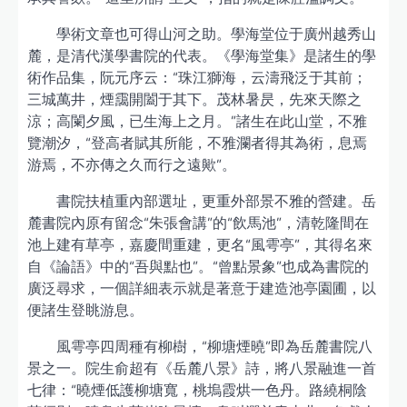
學術文章也可得山河之助。學海堂位于廣州越秀山
麓，是清代漢學書院的代表。《學海堂集》是諸生的學
術作品集，阮元序云：“珠江獅海，云濤飛泛于其前；
三城萬井，煙靄開闔于其下。茂林暑昃，先來天際之
涼；高闌夕風，已生海上之月。”諸生在此山堂，不雅
覽潮汐，“登高者賦其所能，不雅瀾者得其為術，息焉
游焉，不亦傳之久而行之遠歟”。
書院扶植重內部選址，更重外部景不雅的營建。岳
麓書院內原有留念“朱張會講”的“飲馬池”，清乾隆間在
池上建有草亭，嘉慶間重建，更名“風雩亭”，其得名來
自《論語》中的“吾與點也”。“曾點景象”也成為書院的
廣泛尋求，一個詳細表示就是著意于建造池亭園圃，以
便諸生登眺游息。
風雩亭四周種有柳樹，“柳塘煙曉”即為岳麓書院八
景之一。院生俞超有《岳麓八景》詩，將八景融進一首
七律：“曉煙低護柳塘寬，桃塢霞烘一色丹。路繞桐陰