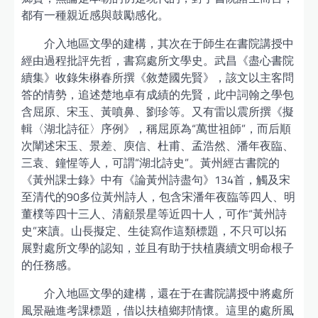
都有一種親近感與鼓勵感化。
介入地區文學的建構，其次在于師生在書院講授中
經由過程批評先哲，書寫處所文學史。武昌《盡心書院
續集》收錄朱楙春所撰《敘楚國先賢》，該文以主客問
答的情勢，追述楚地卓有成績的先賢，此中詞翰之學包
含屈原、宋玉、黃噴鼻、劉珍等。又有雷以震所撰《擬
輯〈湖北詩征〉序例》，稱屈原為“萬世祖師”，而后順
次闡述宋玉、景差、庾信、杜甫、孟浩然、潘年夜臨、
三袁、鐘惺等人，可謂“湖北詩史”。黃州經古書院的
《黃州課士錄》中有《論黃州詩盡句》134首，觸及宋
至清代的90多位黃州詩人，包含宋潘年夜臨等四人、明
董樸等四十三人、清顧景星等近四十人，可作“黃州詩
史”來讀。山長擬定、生徒寫作這類標題，不只可以拓
展對處所文學的認知，並且有助于扶植賡續文明命根子
的任務感。
介入地區文學的建構，還在于在書院講授中將處所
風景融進考課標題，借以扶植鄉邦情懷。這里的處所風