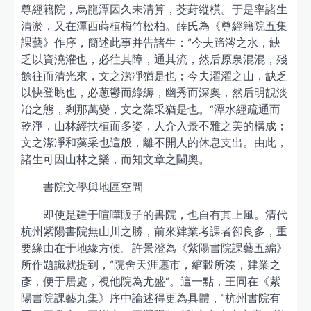
尊經籍院，烏龍潭因久未清算，茭葑縱橫。于是率諸生
清淤，又在潭西蒔植梅竹松柏。薛氏為《尊經籍院五集
課藝》作序，簡述此事并告諸生：“今夫蹄涔之水，缺
乏以資澆灌也，必往其障，通其流，然后原泉混混，殘
餘往而清光來，文之潔凈猶是也；今夫濯濯之山，缺乏
以快登眺也，必蔥鬱而綠縟，幽秀而深奧，然后明靚淡
冶之態，剎那萬變，文之藻采猶是也。”潭水經疏通而
乾淨，山林經扶植而多姿，人介入景不雅之美的構成；
文之潔凈和藻采也這般，離不開人的休息支出。由此，
諸生可因山林之樂，而知文章之閫奧。
書院文學與地區空間
即使是建于喧嘩販子的書院，也自有其上風。清代
杭州紫陽書院無山川之勝，前來肄業考課者卻良多，重
要緣由在于地緣方便。許景澄為《紫陽書院課藝五編》
所作題識就提到，“院舍天涯廛市，綰轂所湊，肄業之
彥，便于居處，視他院為尤盛”。這一點，王同在《紫
陽書院課藝九集》序中論述得更為具體，“杭州書院有