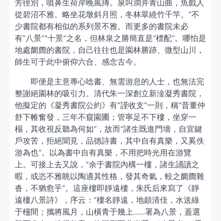
芳徑別，噴鼻生荷岸晚風摶。泉叫澗并青山曲，魚戲人
從碧沼不雅。略坐花墩斜月照，冬林翠繞竹千竿。”不
少書院都有相似的系列景不雅。而更多的書院未必
有“八景”“十景”之名，但林泉之勝簡直是“標配”。哪怕是
地處阛阓的書院，自己往往也是園林勝跡、微型山川，
師生可于此中俯仰六合、感念古今。
即便是主意專心唸書、無需游息的人士，也無法完
整謝絕園林的吸引力。清代朱一深創立新淦凝秀書院，
他擬定的《凝秀書院公約》有“謹收支”一則，稱“昔董仲
舒下帷奮發，三年不窺園圃；管寧足不下樓，坐穿一
榻，其收視反聽為何如”，故而“諸生既進門墻，自宜鍵
戶攻苦，拒絕聞見，品德詩書，其中自有真樂，又奚佚
游為也”。以為書中自有真樂，不用把時光用在游覽
上。可接上去又說，“余于書院內構一樓，諸生誦讀之
暇，或恣不雅眺以陶適其性格，發其奇氣，較之阛阓雜
沓，不猶愈乎”。這座樓即靜遠樓，朱氏后來寫了《靜
遠樓八景詩》，序云：“樓名靜遠，地頗清佳，水送綠
于欞間；攜將風月，山橫青于幾上……署為八景，蓋選