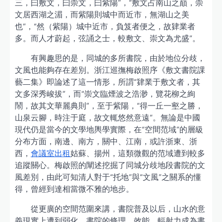
三，曰敷文，曰崇文，曰紫陽”，“敷文占南山之巔，崇
文居西湖之湄，而紫陽則城中而近市，無湖山之美
也”，“然（紫陽）城中近市，負笈者便之，故肄業者
多。而人才蔚起，弦誦之士，較敷文、崇文為尤盛”。
有興趣思的是，同城的多所書院，由於地位分歧，
文風也能夠存在差別。浙江巡撫梅啟照序《敷文書院課
藝二集》即論述了這一情形，所謂“肄業于敷文者，其
文多深秀峻拔”，而“崇文臨煙波之浩渺，覽花柳之絢
鬧，故其文華麗典則”，至于紫陽，“得一丘一壑之勝，
山泉云腳，時注于庭，故文輒悠然意遠”。無論是中國
現代仍是當今的文學地輿學實際，在“空間范域”的層級
分布方面，南邊、南方，關中、江南，或許浙東、浙
西，
會議室出租
姑蘇、揚州，這類微觀的范域遭到較多
追蹤關心。梅啟照的闡述挖掘了同城分歧地段書院的文
風差別，由此可知清人對于“托地”與“文風”之關系的懂
得，曾經到達相當微不雅的地步。
從更廣的空間范圍來講，書院普及以后，山水的意
義現實上遭到弱化，書院的條理、效能、輻射力成為書