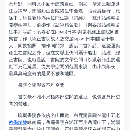
為焦點，同時又不囿于建筑自己。例如，清末王闿運赴
江西講學，衡陽船山書院諸生李金戣、張登壽從行，旅
途中，師長教師為兩位門生講《詩經》；杭州詁經精舍
開辦兩年后，俞樾作《詁經精舍歌》《與客談詁經精舍
往事》等詩；袁嘉谷在japan(日本)與昆明經正書院同窗
聚首，作《經正書院故人故交游japan(日本)國者十數
人，同飲拍照，補作同門錄，題后二首》詩。這些運動
產生在書院之外，但在文脈上仍附屬于船山、詁經、經
正書院。也就是說，書院的文學空間可以跟著師生的運
動而充足延展。從文學空間的范圍來說，由小到年夜，
最具典範意義的是景不雅和地區。
書院文學與景不雅空間
書院景不雅不只指內部空間的選址，也包含外部空
間的營建。
晚期書院多依傍名山而建。白鹿洞書院在廬山五老
教學場地
峰南麓，岳麓書院在湘江西岸岳麓山下，嵩陽
書院背靠嵩山峻山頂顛峰，石鼓書院坐落在衡陽石鼓山