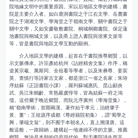
院地緣文明中的重要原因。宋以后地區文學的建構，書
院是主要介入者。如白鹿洞書院之于江右文學、岳麓書
院之于湖湘文學、學海堂之于嶺南文學、關中書院之于
關中文學，又如安慶敬敷書院、桐城桐鄉書院、保定蓮
池書院與桐城文派，以及甬上證人書院與浙東文派等
等，皆是書院與地區文學互動的顯例。
介入地區文學的建構，起首在于書院推尊鄉賢，以
示文脈傳承。許宗彥給杭州《詁經精舍文集》作序，稱
道黃宗羲、萬斯同、全祖看等學者，以及朱彝尊、姜宸
英、查慎行等詩家古文家，都是浙江一省之名家；朱珔
序姑蘇《正誼書院小課》，羅列蘇城惠氏、昆山顧炎
武、吳江朱鶴齡、常熟嚴虞惇等，皆為姑蘇一府之鴻
儒。這些屬于晚近鄉賢。而阮元序廣州《學海堂集》，
稱“嶺南學術，首開兩漢。著作始于孝元，治經肇于
黃、董”；王祖源序成都《尊經籍院初集》，謂“蜀學之
興，肇端文翁”，則不囿于本朝名人，直上溯漢唐。這
般這般，一路歸納，建構起一地連綿不停的文脈。推薦
鄉賢，無論是本朝的仍是現代的，對于書院諸生而言，