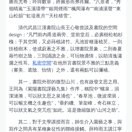
勝而尤奇；吟得數章，終圖形而弗肖爾。”八景者，“秀
嶺晴嵐”“玉溪環帶”“銀岡煙雨”“楓岡瀑布”“南浦溪聲”“東
山松韻”“虹堤夜月”“天柱積雪”。
清代武昌江漢書院山長王心敬曾談及書院的空間
design：“凡門前內甬道兩旁、堂前堂后，必廣樹松柏杉
槐；于其空閑，又必蒔植諸竹。凡池皆種蓮植芡。一則
扶植樹木，使成蔚蔥之不雅，以增書院景象，二則春夏
藉竹樹之陰，三則誦讀之余，可玩物適情，以助清逸瀟
灑之性耳。
私密空間
”在他所言書院景不雅的三點意義
（審美、遮陰、怡情）之外，還有兩點可以彌補。
其一，書院外部的微型山川，也有啟發文思之用。
王同為《紫陽書院課藝九集》作序，稱院中“螺泉，涓
潔漣漪，可以狀文思之泉涌也”，“春草池，微波瀠洄，
可以暢文機之生趣也”，“垂釣磯、筆架峰，奇石林立，
可以狀文氣之突兀也”如此。這是微縮版的“山河之助”。
其二，對于文學講授而言，師生介入園藝之事，與
寫作之間具有某種象征性的聯絡接觸。薛時雨主講江寧