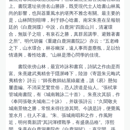
上。書院選址依傍名山勝跡，既受現代士人唸書山林風
尚的影響，也與器重風水的堪輿不雅念有關。最主要的
是，山林闊別喧嘩，利于靜心唸書。南宋朱熹在呈報朝
廷的《白鹿洞牒》中說，白鹿洞“四面山川，清邃環
合，無販子之喧，有泉石之勝，真群居講學、避難著書
之所”。明代胡儼《重建白鹿洞書院記》亦云：“五老峰
之下，山水環合，林谷幽深，遠人事而盡塵氛，足以怡
情適興，養性唸書。”山林是潛心問學的佳境。
書院依傍山林，最宜吟詠和書寫，詩賦之作由是而
富。朱熹建武夷精舍于隱屏峰下，陸游《寄題朱元晦武
夷精舍》詩云：“師長教師結屋綠巖邊，讀《易》懸知
屢盡編。不消采芝驚世俗，恐人謗道是仙人。”張栻掌
管城南書院，有《城南雜詠二十首》。朱熹次其韻，作
《奉同張敬夫城南二十詠》，并跋張詩云：“久聞敬夫
城南景物之勝，常恨未得往游其間。今讀是詩，便覺風
篁水月，往人不遠。”朱、張城南唱和之作，作風附
近，明何喬新謂“其詞渾樸戰爭，有盛唐品格”。淳熙
間，朱熹在白鹿洞書院作《白鹿洞賦》；嘉定間，張