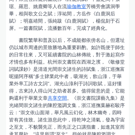
琚、羅思、姚鹿卿等人在流
瑜伽教室
芳橋旁會講洞學
畢，相與歌文公之賦；淳祐間，方岳作《白鹿洞后
賦》；明嘉靖間，張純跋《白鹿洞賦》，楊侃刻于石
屏。一篇書院賦，流播數百年，完成了經典化。
書院繁華和普及以后，不成能都依傍名山，但選址
仍以城市周邊的景致勝地為重要斟酌。如許既便于師生
的日常往來，又可延續書院的山林傳統，對于激起寫作
才情也多有利益。杭州崇文書院在西湖之濱，《敬修堂
詞賦課鈔》是清道光間崇文諸生的詩賦集，浙江巡撫富
呢揚阿序稱“多士肄業此中者，吸湖光，飲山淥，于舉
業外率工詩古文詞”。湖光山淥利于詩詞歌賦，這好懂
得，古來詩人得山河之助者甚多。值得留意的是，它能
夠還利于舉業文章
共享空間
。《崇文書院課藝九集》是
光緒間崇文諸生的陳腔濫調文集，浙江巡撫葉赫崧駿序
云：“崇文依山面湖，舉凡風云幻化，林木幽奇，四時
皆有其佳致。諸生游息此中，得乾坤之清氣，發為宇宙
之至文，不貌襲先正，而先正之口講指畫，如進其室而
承其謦欬。”這里所謂“至文”，指的就是陳腔濫調文。