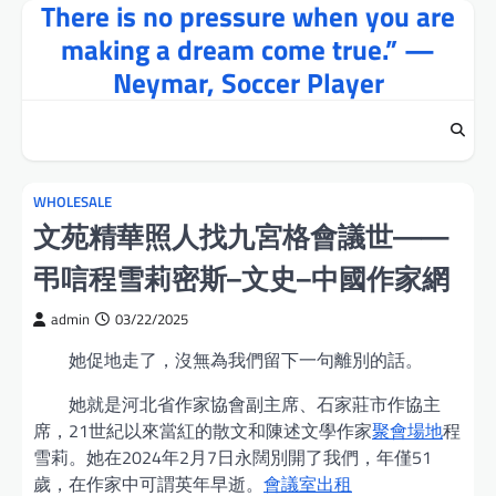
There is no pressure when you are
Skip
to
making a dream come true.” —
content
Neymar, Soccer Player
WHOLESALE
文苑精華照人找九宮格會議世——
弔唁程雪莉密斯–文史–中國作家網
admin
03/22/2025
她促地走了，沒無為我們留下一句離別的話。
她就是河北省作家協會副主席、石家莊市作協主
席，21世紀以來當紅的散文和陳述文學作家
聚會場地
程
雪莉。她在2024年2月7日永闊別開了我們，年僅51
歲，在作家中可謂英年早逝。
會議室出租