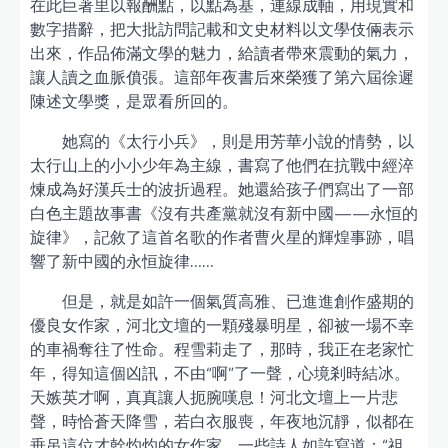
在此巨著里以報酬點，以點為基，連線成軸，用現實和
數字措辭，把大批訪問記載和文史材料以文學伎倆表示
出來，作品佈滿文學的魅力，給讀者帶來震動的氣力，
讓人讀之血脈僨張。這部年夜書后來榮獲了第六屆徐遲
陳述文學獎，是眾看所回的。
她寫的《太行小兵》，則是用芳華小說的情勢，以
太行山上的小小少年為主線，書寫了他們在抗戰中經淬
煉成為好漢兵士的波折過程。她還給孩子們寫出了一部
白色主題故事書《沒有共產黨就沒有新中國——永恒的
旋律》，記敘了這首名歌的作者曹火星的輝煌事跡，唱
響了新中國的永恒旋律……
但是，就是如許一個氣質高雅、已進進創作盛期的
優良女作家，河北文壇的一顆殘暴明星，卻被一場不幸
的車禍奪往了性命。程雪莉走了，那時，我正在老家忙
年，得知這個凶訊，不由“啊”了一聲，心境剎時結冰。
天嫉英才啊，真真讓人扼腕嘆息！河北文壇上一片悲
聲，時恰蒼天降雪，若白衣服喪，年夜地沉靜，似都在
垂吊這位才幹灼灼的女作家。一些詩人如許寫道：“祖