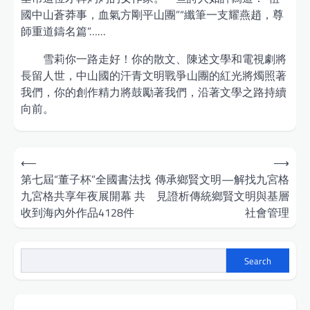
國中山蒼莽事，血氣方剛平山團”“纖筆一支耀燕趙，尊
師重道鑄名篇”……
雪莉你一路走好！你的散文、陳述文學和電視劇將
長留人世，中山國的汗青文明戰爭山團的紅光將燭照著
我們，你的創作精力將鼓勵著我們，沿著文學之路持續
向前。
Post
⟵
⟶
navigation
第七屆“董子杯”全國書法找
傳承鄉賢文明—解找九宮格
九宮格共享年夜展開幕 共
見證析傳統鄉賢文明與基層
收到海內外作品4128件
社會管理
Search