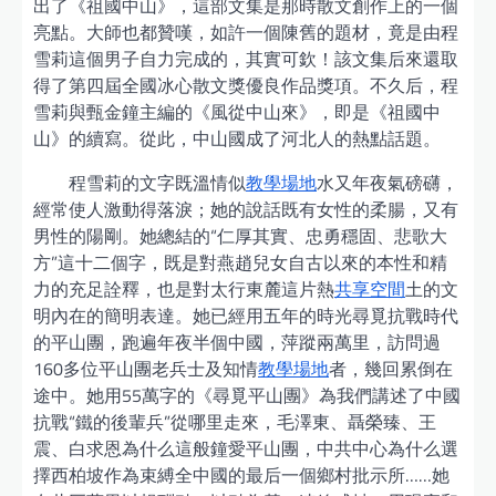
出了《祖國中山》，這部文集是那時散文創作上的一個
亮點。大師也都贊嘆，如許一個陳舊的題材，竟是由程
雪莉這個男子自力完成的，其實可欽！該文集后來還取
得了第四屆全國冰心散文獎優良作品獎項。不久后，程
雪莉與甄金鐘主編的《風從中山來》，即是《祖國中
山》的續寫。從此，中山國成了河北人的熱點話題。
程雪莉的文字既溫情似
教學場地
水又年夜氣磅礴，
經常使人激動得落淚；她的說話既有女性的柔腸，又有
男性的陽剛。她總結的“仁厚其實、忠勇穩固、悲歌大
方”這十二個字，既是對燕趙兒女自古以來的本性和精
力的充足詮釋，也是對太行東麓這片熱
共享空間
土的文
明內在的簡明表達。她已經用五年的時光尋覓抗戰時代
的平山團，跑遍年夜半個中國，萍蹤兩萬里，訪問過
160多位平山團老兵士及知情
教學場地
者，幾回累倒在
途中。她用55萬字的《尋覓平山團》為我們講述了中國
抗戰“鐵的後輩兵”從哪里走來，毛澤東、聶榮臻、王
震、白求恩為什么這般鐘愛平山團，中共中心為什么選
擇西柏坡作為束縛全中國的最后一個鄉村批示所……她