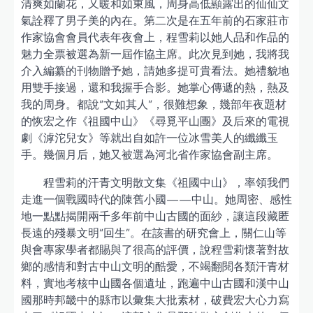
清爽如蘭花，又暖和如東風，周身高低顯露出的仙仙文
氣詮釋了男子美的內在。第二次是在五年前的石家莊市
作家協會會員代表年夜會上，程雪莉以她人品和作品的
魅力全票被選為新一屆作協主席。此次見到她，我將我
介入編纂的刊物贈予她，請她多提可貴看法。她禮貌地
用雙手接過，還和我握手合影。她掌心傳遞的熱，熱及
我的周身。都說“文如其人”，很難想象，幾部年夜題材
的恢宏之作《祖國中山》《尋覓平山團》及后來的電視
劇《滹沱兒女》等就出自如許一位冰雪美人的纖纖玉
手。幾個月后，她又被選為河北省作家協會副主席。
程雪莉的汗青文明散文集《祖國中山》，率領我們
走進一個戰國時代的陳舊小國——中山。她周密、感性
地一點點揭開兩千多年前中山古國的面紗，讓這段藏匿
長遠的殘暴文明“回生”。在該書的研究會上，關仁山等
與會專家學者都賜與了很高的評價，說程雪莉懷著對故
鄉的感情和對古中山文明的酷愛，不竭翻閱各類汗青材
料，實地考核中山國各個遺址，跑遍中山古國和漢中山
國那時邦畿中的縣市以彙集大批素材，破費宏大心力寫