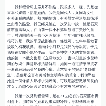
我和程雪莉主席并不熟絡，跟很多人一樣，先是從
書本和媒體上熟悉她的。我們是同代人，又同為女性，
有著細膩的感情、熱切的情懷，有著對文學這塊藝術凈
土由衷的酷愛。我已經見她在一次采訪中說，她是石家
莊市靈壽縣人，在山前一個小村落里渡過了美妙的童
年，村邊圍繞著一條小河叫槐溪，年年河畔槐花怒放。
很巧的是，我的平原故鄉也有一條槐河，也年年飄散著
淡淡的槐花噴鼻。這兩條小河都是我們的母親河。于是
我很追蹤關心她的作品，我們是神交已久的文學姐妹。
她的第一本散文集是《立雪散文》，書中刻畫的少兒時
期的故鄉生涯是那樣活潑鮮活，如同一道道清泉津潤著
一遍遍細細品讀的我的心扉。這本集子的簽名“尊師重
道”，是個那么富有美感和文明意味的筆名，我便堅信
她是一個像前人那樣求知若渴、可以用誠懇激動師長的
才女，心想今后必定要結識這位有才思的程雪莉。
我第一次見到程雪莉，是在21世紀初的石家莊市青
創會上。那時辰的她看起來嫻靜冷靜，穿戴傳統高雅，