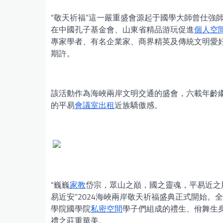
“敬天祈福”這一嚴重盛會源起于國學大師曾仕強
在中國孔子基金會、山東省精品游玩促進
個人空
專家學者、有名企業家、商界精英及傳統文明愛
期許。
該活動作為海峽兩岸文明交通的盛會，六載年齡
的平易
會議室出租
近族驕傲感。
“巍巍
家教
岱宗，眾山之巔，國之靈魂，平易近之
易近安”2024海峽兩岸敬天祈福盛典正式開始
學院國學院
私密空間
學子們組成的禮生、佾舞生
禮之莊重華美。