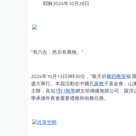
耶穌2024年10月28日
“有六合，然后有萬物。”
2024年10月13日9時30分，“敬天祈
舞蹈教室
福 
盛大舉行。本屆活動在中國孔
家教
子基金會、山
主辦，良知
1對1教學
網文明傳播無限公司、羅浮
學承擔年夜會重要禮務和佾舞任務。
共享空間