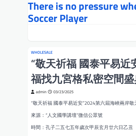
There is no pressure w
Skip
to
Soccer Player
content
WHOLESALE
“敬天祈福 國泰平易近
福找九宮格私密空間盛
admin
03/23/2025
“敬天祈福 國泰平易近安”2024第六屆海峽兩岸
來源：“人文國學講壇”微信公眾號
時間：孔子二五七五年歲次甲辰玄月廿六日乙丑