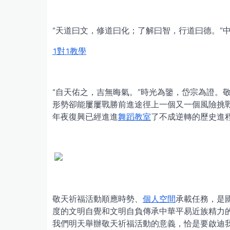
“天道曰文，修道曰化；了解曰智，行道曰德。”
1對1教學
“自天佑之，吉無晦氣。”時光為鑒，岱宗為證。
形勢卻能屢屢戰勝前進途徑上一個又一個風險挑
年夜復興已經進進
舞蹈教室
了不成逆轉的歷史進
敬天祈福活動順應時勢、
個人空間
承載任務，是
度的文明自覺和文明自負傳承中華平易近族精力
我們明天舉辦敬天祈福活動的意義，恰是要啟迪