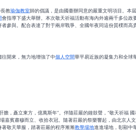
師長教
瑜伽教室
師的倡議，是由國臺辦同意的嚴重文明項目。本
間
會指導下盛大舉辦。本次敬天祈福活動有海內外逾兩千多位政
好者參與。配合表達了對于兩岸戰爭、全國年夜同這份質樸而高
繼往開來，無力地增強了中
個人空間
華平易近族的凝集力和全球
肝膽，矗立東方，億萬斯年”。伴隨莊嚴的鐘鼓聲，“敬天祈福 國
。全場嘉賓肅穆而立、收拾衣冠。隨著莊嚴的祭樂響起，由北京人
身著敬天華服，踏著莊嚴的程序漸漸
教學場地
進進場地，彰顯中