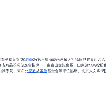
國泰平易近安”20
教學
24第六屆海峽兩岸敬天祈福盛典在泰山六合
東省精品游玩促進會指導下，由泰山文旅集團、山東綠地泉控股
山國學院、東岳公
家教
益
家教
基金會等單位協辦。北京人文國學