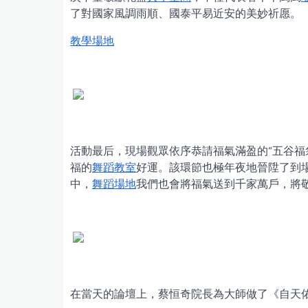
了對國家風調雨順、國泰平易近安的美妙祈愿。
教學場地
活動最后，現場觀眾依序恭請福氣滿盈的“五谷福
福的
舞蹈教室
好運。該環節也極年夜地晉陞了到
中，
舞蹈場地
我們也會將福氣送到千家萬戶，將
在當天的論壇上，蔡恒奇院長為大師做了《自天