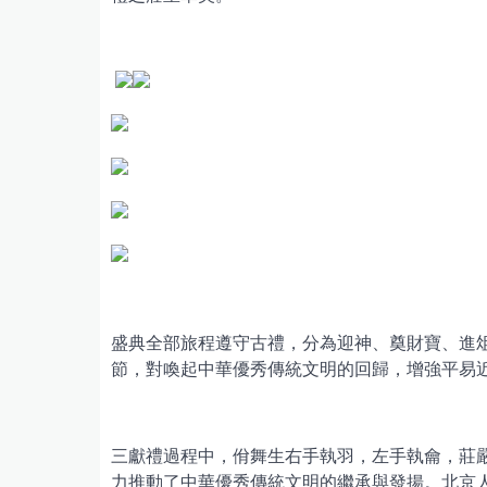
盛典全部旅程遵守古禮，分為迎神、奠財寶、進
節，對喚起中華優秀傳統文明的回歸，增強平易
三獻禮過程中，佾舞生右手執羽，左手執龠，莊
力推動了中華優秀傳統文明的繼承與發揚。北京