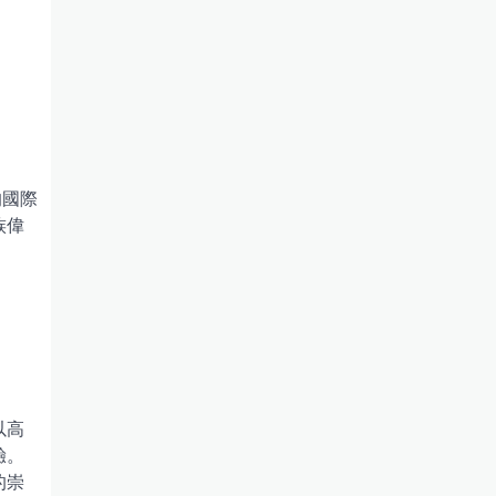
的國際
族偉
以高
驗。
的崇