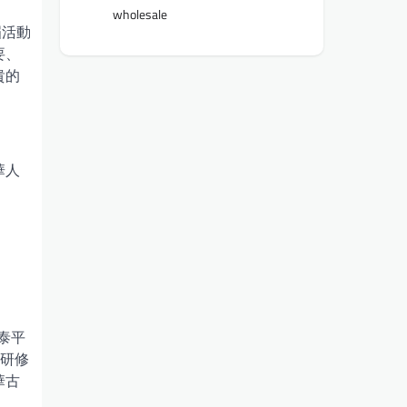
wholesale
屆活動
要、
貴的
華人
泰平
文研修
華古