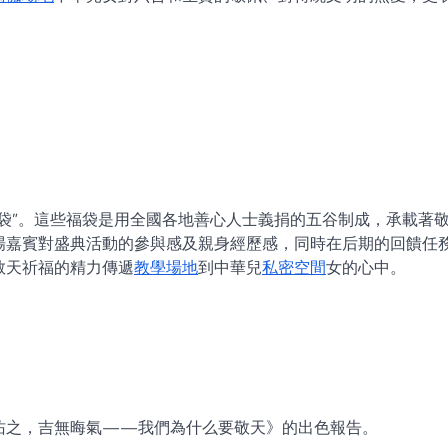
袋”。這些福袋是用全國各地善心人士義捐的五谷制成，承載著
場嘉賓對盛典活動的參與感及親身經歷感，同時在后期的回饋任
敬天祈福的精力傳遞
教學場地
到中華兒
私密空間
女的心中。
佑之，吉無晦氣——我們為什么要敬天》的出色報告。