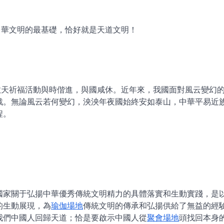
中華文明的最基礎，恰好就是天道文明！
敬天祈福活動與時偕進，與國咸休。近年來，我國面對風云變幻
戰。無論風云若何變幻，泱泱年夜國始終安如泰山，中華平易近
程。
國家關于弘揚中華優秀傳統文明精力的具體落實和生動實踐，是
的生動展現，為
瑜伽場地
傳統文明的傳承和弘揚供給了無益的經
我們中國人回歸天道；恰是要啟示中國人從
聚會場地
頭找回本身