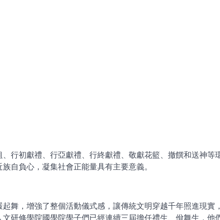
俎、行初獻禮、行亞獻禮、行終獻禮、敬獻花籃、撤饌和送神等
近族自負心，凝集社會正能量具有主要意義。
嚴起舞，增強了整個活動儀式感，讓傳統文明穿越千年照進現實
人文研修學院國學院學子們已經連續三屆擔任禮生、佾舞生，他