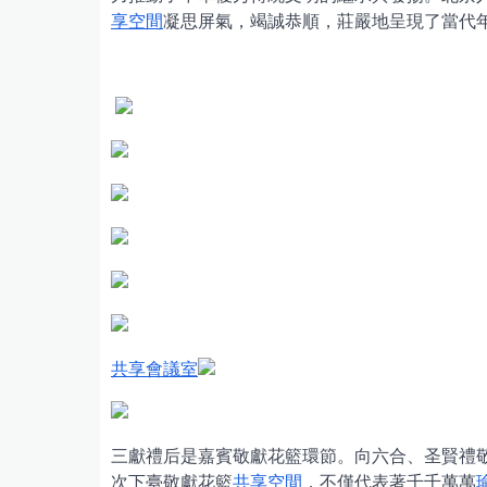
享空間
凝思屏氣，竭誠恭順，莊嚴地呈現了當代
共享會議室
三獻禮后是嘉賓敬獻花籃環節。向六合、圣賢禮
次下臺敬獻花籃
共享空間
，不僅代表著千千萬萬