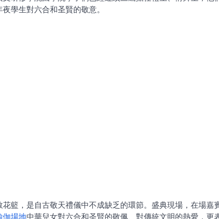
年夜學生對六合和圣賢的敬意。
敬花籃，是自古敬天禮儀中不成缺乏的環節。盛典現場，在場嘉
瑜伽場地
中華兒女對六合和圣賢的敬佩、對傳統文明的熱愛，更