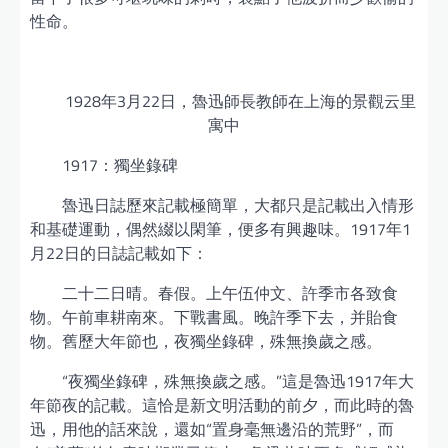
性命。
1928年3月22日，魯迅師長教師在上海的景觀云里
寓中
1917：獨坐錄碑
魯迅日誌歷來記載極簡單，大都只是記載出入情形
和基礎運動，偶然綴以閑筆，便多有興趣味。1917年1
月22日的日誌記載如下：
二十二日晴。春假。上午伍仲文、許季市各致食
物。午前車耕南來。下戰書風。晚許季下去，并貽食
物。舊歷大年節也，夜獨坐錄碑，殊無換歲之感。
“夜獨坐錄碑，殊無換歲之感。”這是魯迅1917年大
年節夜的記載。這恰是新文明活動的前夕，而此時的魯
迅，用他的話來說，還如“置身毫無邊沿的荒野”，而