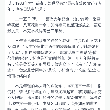
以，1933年大年節夜，魯迅罕有地買來花爆慶賀起了新
年，他在日誌中記道：
二十五日 晴。……舊歷大年節也，治少許肴，邀雪
峰夜飯，又買花爆十余，與海嬰同登屋頂燃放之，蓋這
般度歲，不克不及得者已二年矣。
早年魯迅最膩煩春節時代的花爆，常是以而不克不
及進眠，“我由於聽北京過年的鞭爆聽厭了，對鞭爆有
了反感”，但在歷盡劫波之后，燃放花爆而撫慰“悲憤、
勞作的好漢”，卻也是可貴的體驗。這一年的年關將盡
時，恰是柔石等人的忌辰，魯迅寫下了《為了忘記的留
念》，留念曩昔兩年的“悲憤”，卻也為了“忘記”這些悲
憤而持續向前：
不是年輕的為大哥的寫記念，而在這三十年中，卻
使我目擊很多青年的血，層層淤積起來，將我埋得不克
不及呼吸，我只能用如許的翰墨，寫幾句文章，算是從
土壤中挖一個小孔，本身延口殘喘，這是如何的世界
呢。夜正長，路也正長，我不如忘記，不說的好罷。但