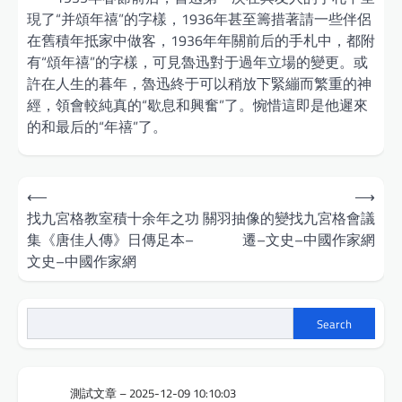
現了“并頌年禧”的字樣，1936年甚至籌措著請一些伴侶
在舊積年抵家中做客，1936年年關前后的手札中，都附
有“頌年禧”的字樣，可見魯迅對于過年立場的變更。或
許在人生的暮年，魯迅終于可以稍放下緊繃而繁重的神
經，領會較純真的“歇息和興奮”了。惋惜這即是他遲來
的和最后的“年禧”了。
Post
⟵
⟶
navigation
找九宮格教室積十余年之功
關羽抽像的變找九宮格會議
集《唐佳人傳》日傳足本–
遷–文史–中國作家網
文史–中國作家網
Search
測試文章 – 2025-12-09 10:10:03