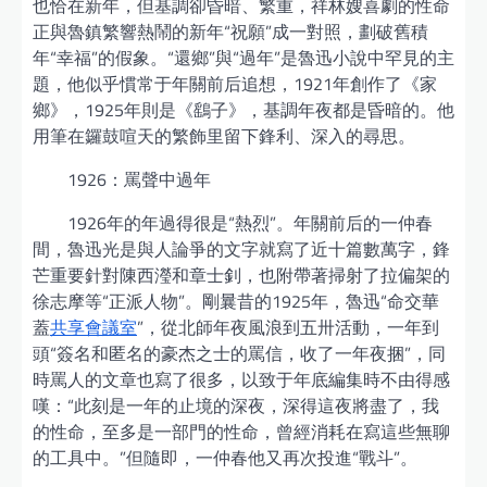
也恰在新年，但基調卻昏暗、繁重，祥林嫂喜劇的性命
正與魯鎮繁響熱鬧的新年“祝願”成一對照，劃破舊積
年“幸福”的假象。“還鄉”與“過年”是魯迅小說中罕見的主
題，他似乎慣常于年關前后追想，1921年創作了《家
鄉》，1925年則是《鷂子》，基調年夜都是昏暗的。他
用筆在鑼鼓喧天的繁飾里留下鋒利、深入的尋思。
1926：罵聲中過年
1926年的年過得很是“熱烈”。年關前后的一仲春
間，魯迅光是與人論爭的文字就寫了近十篇數萬字，鋒
芒重要針對陳西瀅和章士釗，也附帶著掃射了拉偏架的
徐志摩等“正派人物”。剛曩昔的1925年，魯迅“命交華
蓋
共享會議室
”，從北師年夜風浪到五卅活動，一年到
頭“簽名和匿名的豪杰之士的罵信，收了一年夜捆”，同
時罵人的文章也寫了很多，以致于年底編集時不由得感
嘆：“此刻是一年的止境的深夜，深得這夜將盡了，我
的性命，至多是一部門的性命，曾經消耗在寫這些無聊
的工具中。”但隨即，一仲春他又再次投進“戰斗”。