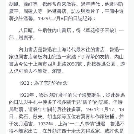
胡風、蕭紅等，都經常前來做客。過年時代，他常同許
廣平、周建人等一路逛書店、訪友與看片子，平庸中透
著少許溫馨。1929年2月8日的日誌記錄：
八日晴。午后往內山書店，得《草花樣子容貌》一
部，贈廣平。
內山書店是魯迅在上海時代最常往的書店，魯迅一
家也同書店老板內山完造一家結下了深摯的友情。內山
書店今位于上海市四川北路2050號，鄰接魯迅公園，游
人仍可前去不雅覽、瀏覽。
1933：為了忘記的留念
1929年，魯迅與許廣平的兒子海嬰誕生，從此魯迅
的日誌與手札中便多了很多關于兒“孺子”的記載。但時
局動蕩，這幾年年關前后往往多事。1931年1月17、18
日，柔石、殷夫、胡也頻等五位右翼青年作家被捕，并
于次月遇害。1932年，上海“一·二八事情”迸發，魯迅不
得不離家出亡，在外顛沛四十余天方得返家。或許也是