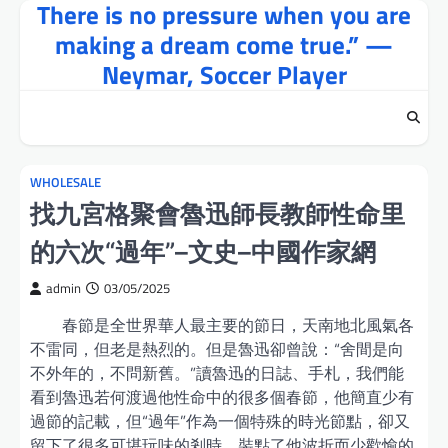
There is no pressure when you are
Skip
to
making a dream come true.” —
content
Neymar, Soccer Player
WHOLESALE
找九宮格聚會魯迅師長教師性命里
的六次“過年”–文史–中國作家網
admin
03/05/2025
春節是全世界華人最主要的節日，天南地北風氣各
不雷同，但老是熱烈的。但是魯迅卻曾說：“舍間是向
不外年的，不問新舊。”讀魯迅的日誌、手札，我們能
看到魯迅若何渡過他性命中的很多個春節，他簡直少有
過節的記載，但“過年”作為一個特殊的時光節點，卻又
留下了很多可堪玩味的剎時，裝點了他波折而少歡愉的