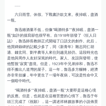
……
六日雨雪。休假。下戰書許欽文來。夜掉眠，盡酒
一瓶。
魯迅雖酒量不低，但像“喝酒特多”“夜掉眠，盡酒一
瓶”如許的描寫卻也很罕有。自1918年頒發了《狂人日
誌》，魯迅師長教師正式開端了口語文的創作。此后，
他買碑錄碑的記載少多了，同《新青年》雜志同仁胡
適、錢玄同、劉半農等人來往則越見頻仍。這段時光也
是他與周作人友好深篤的時代。家人、友誼與發明，使
他暫脫“寂寞”盡境。但是，1923年中兄弟掉和，魯迅不
得不搬出八道灣的屋子。這一年，魯迅多方輾轉，經濟
亦非常拮據，年中更生了一場年夜病，可說是性命中又
一個暗中時代。
“喝酒特多”“夜掉眠，盡酒一瓶”大要即是這種心境
的反應。但是，也就是在這種苦楚的心情下，魯迅于年
頭三完成了《祝願》，這一講述祥林嫂故事的小說佈景