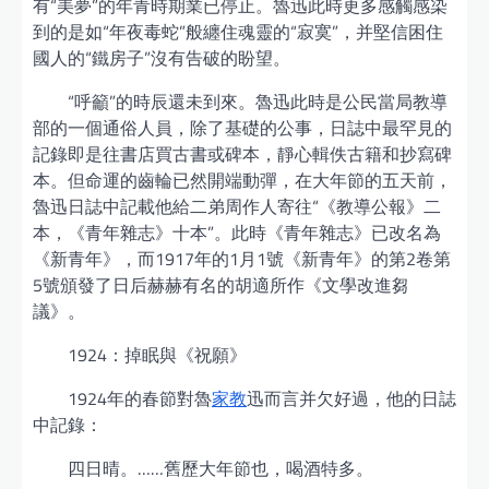
有“美夢”的年青時期業已停止。魯迅此時更多感觸感染
到的是如“年夜毒蛇”般纏住魂靈的“寂寞”，并堅信困住
國人的“鐵房子”沒有告破的盼望。
“呼籲”的時辰還未到來。魯迅此時是公民當局教導
部的一個通俗人員，除了基礎的公事，日誌中最罕見的
記錄即是往書店買古書或碑本，靜心輯佚古籍和抄寫碑
本。但命運的齒輪已然開端動彈，在大年節的五天前，
魯迅日誌中記載他給二弟周作人寄往“《教導公報》二
本，《青年雜志》十本”。此時《青年雜志》已改名為
《新青年》，而1917年的1月1號《新青年》的第2卷第
5號頒發了日后赫赫有名的胡適所作《文學改進芻
議》。
1924：掉眠與《祝願》
1924年的春節對魯
家教
迅而言并欠好過，他的日誌
中記錄：
四日晴。……舊歷大年節也，喝酒特多。