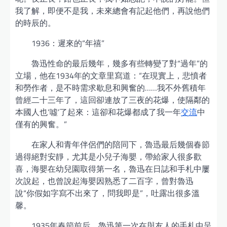
我了解，即便不是我，未來總會有記起他們，再說他們
的時辰的。
1936：遲來的“年禧”
魯迅性命的最后幾年，幾多有些轉變了對“過年”的
立場，他在1934年的文章里寫道：“在現實上，悲憤者
和勞作者，是不時需求歇息和興奮的……我不外舊積年
曾經二十三年了，這回卻連放了三夜的花爆，使隔鄰的
本國人也‘噓’了起來：這卻和花爆都成了我一年
交流
中
僅有的興奮。”
在家人和青年伴侶們的陪同下，魯迅最后幾個春節
過得絕對安靜，尤其是小兒子海嬰，帶給家人很多歡
喜，海嬰在幼兒園取得第一名，魯迅在日誌和手札中屢
次說起，也曾說起海嬰因熟悉了二百字，曾對魯迅
說“你假如字寫不出來了，問我即是”，吐露出很多溫
馨。
1935年春節前后，魯迅第一次在與友人的手札中呈