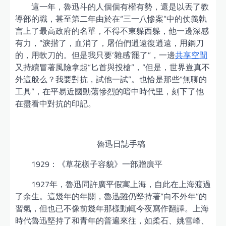
這一年，魯迅斗的人個個有權有勢，還是以丟了教
導部的職，甚至第二年由於在“三一八慘案”中的仗義執
言上了最高政府的名單，不得不東躲西躲，他一邊深感
有力，“淚揩了，血消了，屠伯們逍遠復逍遠，用鋼刀
的，用軟刀的。但是我只要‘雜感’罷了”，一邊
共享空間
又持續冒著風險拿起“匕首與投槍”，“但是，世界豈真不
外這般么？我要對抗，試他一試”。也恰是那些“無聊的
工具”，在平易近國動蕩慘烈的暗中時代里，刻下了他
在盡看中對抗的印記。
魯迅日誌手稿
1929：《草花樣子容貌》一部贈廣平
1927年，魯迅同許廣平假寓上海，自此在上海渡過
了余生。這幾年的年關，魯迅雖仍堅持著“向不外年”的
習氣，但也已不像前幾年那樣動輒今夜寫作翻譯。上海
時代魯迅堅持了和青年的普遍來往，如柔石、姚雪峰、