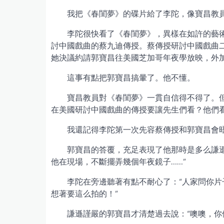
我把《春閨夢》的碟片給了李陀，像寶昌教
李陀很快看了《春閨夢》，異樣在如許的藝
討中國戲曲的蔡九迪傳授。蔡傳授研討中國戲曲
她決議約請郭寶昌往美國芝加哥年夜學放映，外
這事有點把郭寶昌搞暈了。他不懂。
寶昌教員對《春閨夢》一貫自信得不得了。
在美國研討中國戲曲的傳授要讓先生們看？他們
我還記得李陀第一次先容蔡傳授和郭寶昌會
郭寶昌的答覆，充足表現了他那時是多么謙
他在現場，不斷擺弄幾個年夜鏡子……”
李陀在旁邊聽著有點不耐心了：“人家問你
想著要這么拍的！”
謙遜謹嚴的郭寶昌才清楚過去說：“噢噢，你