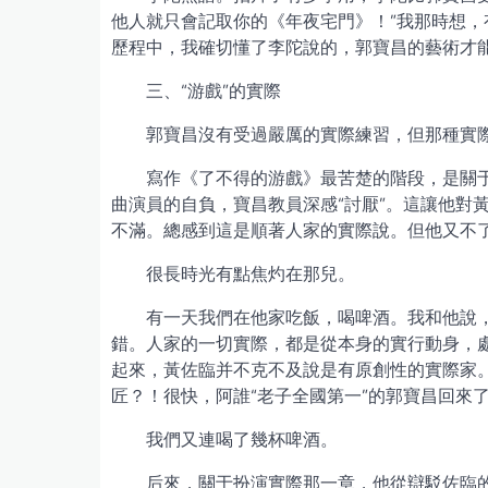
他人就只會記取你的《年夜宅門》！”我那時想
歷程中，我確切懂了李陀說的，郭寶昌的藝術才
三、“游戲”的實際
郭寶昌沒有受過嚴厲的實際練習，但那種實
寫作《了不得的游戲》最苦楚的階段，是關于
曲演員的自負，寶昌教員深感“討厭”。這讓他對
不滿。總感到這是順著人家的實際說。但他又不
很長時光有點焦灼在那兒。
有一天我們在他家吃飯，喝啤酒。我和他說
錯。人家的一切實際，都是從本身的實行動身，
起來，黃佐臨并不克不及說是有原創性的實際家
匠？！很快，阿誰“老子全國第一”的郭寶昌回來
我們又連喝了幾杯啤酒。
后來，關于扮演實際那一章，他從辯駁佐臨