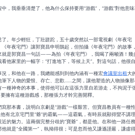
中，我垂垂清楚了，他為什么保持要用“游戲”，“游戲”對他意味
述了。年少輕狂，丁壯蹉跎，五十歲突然以一部電視劇《年夜宅
。《年夜宅門》讓郭寶昌申明鵲起，但拍攝《年夜宅門》的故事
來就是郭寶昌一句話——為拍《年夜宅門》，我喝了兩噸酒！幾
看他家里的一幅字：“打進地下，等候上天”。對這句話，他很
事況，和他在一路，我總能感到到他內涵有一種宏
會議室出租
大
他筆下人物的愛恨、存亡、悲歡……之間，讓他塑造的人物抽像那
有一種神奇的本事，使得他可以在這張力里自若游走，不拘泥于
只要擁有這種游戲感，那種張力才幹完善開釋。
寫那本書，說明白京劇是“游戲”一樣艱苦。但寶昌教員有一種
說他有北京宅門里“爺”的霸氣——這霸氣，有時辰就顯得蠻不講
近的魅力。這兩個完整分歧的“寶爺”，都是他。在和他一路任
他就是“全國第一”，執拗得很；可是忽而他又謙遜謹嚴，謙虛