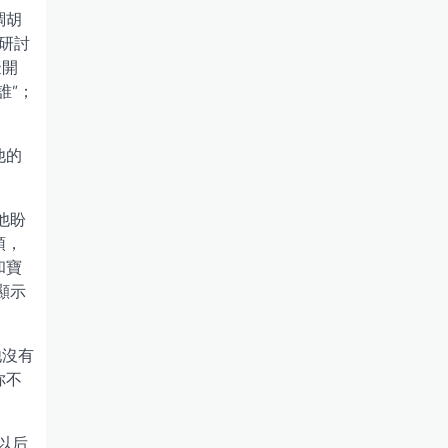
調胡
研討
擬開
誰”；
他的
他盼
頓，
和寶
顯示
他沒有
你不
以后