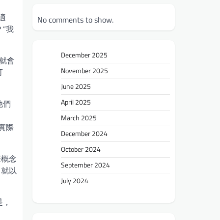
適
No comments to show.
”我
December 2025
就會
November 2025
可
June 2025
April 2025
他們
March 2025
實際
December 2024
October 2024
際概念
September 2024
，就以
July 2024
是，