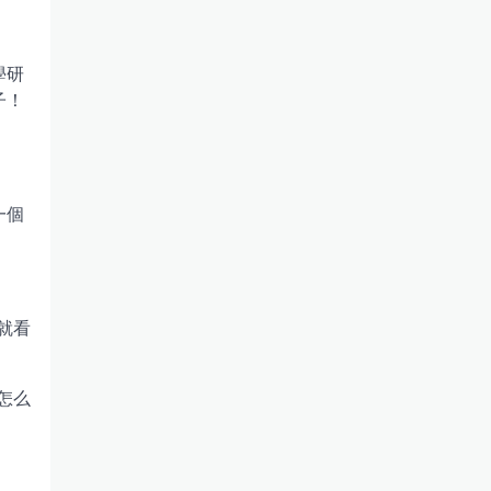
學研
子！
一個
就看
怎么