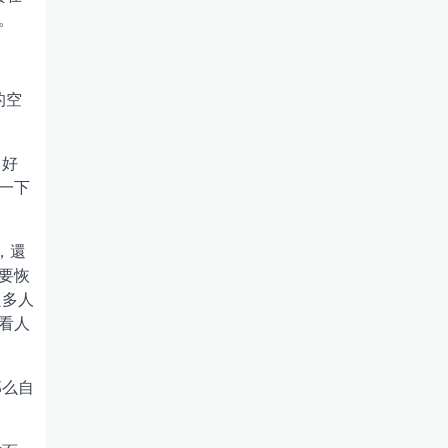
。
的空
！好
一下
，還
要恢
良多人
看人
那么自