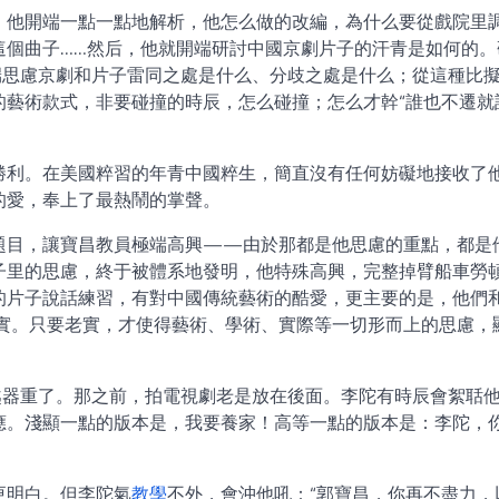
，他開端一點一點地解析，他怎么做的改編，為什么要從戲院里
這個曲子……然后，他就開端研討中國京劇片子的汗青是如何的。
端思慮京劇和片子雷同之處是什么、分歧之處是什么；從這種比
藝術款式，非要碰撞的時辰，怎么碰撞；怎么才幹“誰也不遷就
勝利。在美國粹習的年青中國粹生，簡直沒有任何妨礙地接收了
的愛，奉上了最熱鬧的掌聲。
題目，讓寶昌教員極端高興——由於那都是他思慮的重點，都是
子里的思慮，終于被體系地發明，他特殊高興，完整掉臂船車勞
的片子說話練習，有對中國傳統藝術的酷愛，更主要的是，他們
實。只要老實，才使得藝術、學術、實際等一切形而上的思慮，
越器重了。那之前，拍電視劇老是放在後面。李陀有時辰會絮聒
應。淺顯一點的版本是，我要養家！高等一點的版本是：李陀，
更明白。但李陀氣
教學
不外，會沖他吼：“郭寶昌，你再不盡力，