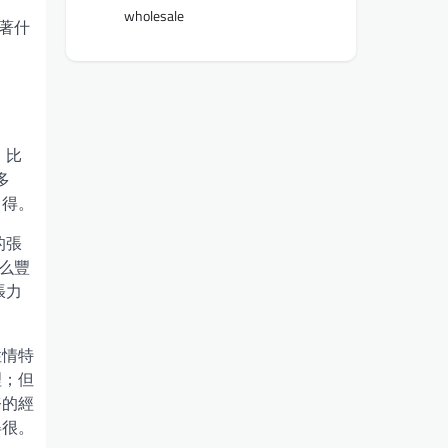
wholesale
著什
，比
多
自得。
的張
么豐
張力
性情特
理；但
務的經
得很。