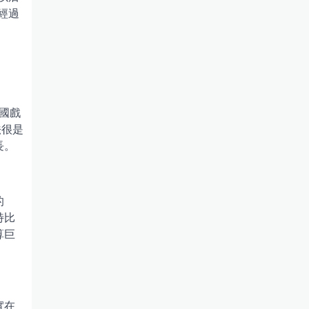
經過
國戲
法很是
長。
的
特比
算巨
實在