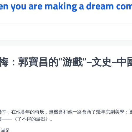
hen you are making a dream co
：郭寶昌的“游戲”–文史–中
榮幸，在他暮年的時辰，無機會和他一路會商了幾年京劇美學；
書——《了不得的游戲》。
不滿足。