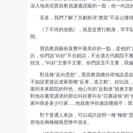
深入地表現寶昌教員謙遜謹嚴的一面：他一向說的
至多，我們了解了京劇扮演“應當”不這么懂得
《了不得的游戲》，就是從實行動身，牢牢
間。
寶昌教員藝術直覺中最美好的一點，是他的“
比，你們說“叫好”不合錯誤，不合適古代戲院不
狀況，“叫好”主要不主要。你們說丑不主要，我
對這種“反向思想”，寶昌教員總自得地說是由
不如說更接近道家那種“反者，道之動”。好比說
復到本來戲院的特色，他心坎的“反動派”就會主
對他在書里講述的那位叫好要叫在“亞賽諸侯”的
家叫很多多少行家……他就會沖你連說幾個不：
對于普通人來說，可以或許說明一種“極致”
若地在兩種極致思惟中游走。