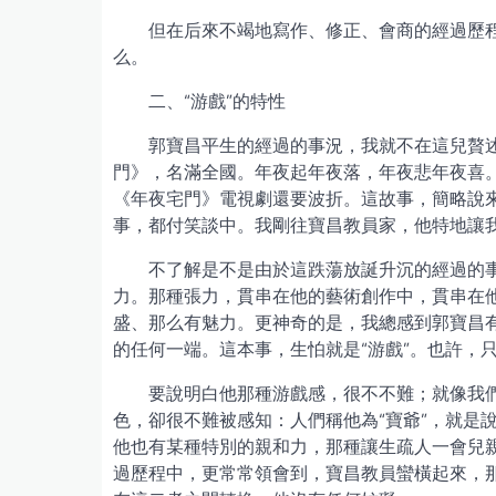
但在后來不竭地寫作、修正、會商的經過歷程
么。
二、“游戲”的特性
郭寶昌平生的經過的事況，我就不在這兒贅
門》，名滿全國。年夜起年夜落，年夜悲年夜喜
《年夜宅門》電視劇還要波折。這故事，簡略說
事，都付笑談中。我剛往寶昌教員家，他特地讓我
不了解是不是由於這跌蕩放誕升沉的經過的
力。那種張力，貫串在他的藝術創作中，貫串在
盛、那么有魅力。更神奇的是，我總感到郭寶昌
的任何一端。這本事，生怕就是“游戲”。也許，
要說明白他那種游戲感，很不不難；就像我們
色，卻很不難被感知：人們稱他為“寶爺”，就是
他也有某種特別的親和力，那種讓生疏人一會兒親
過歷程中，更常常領會到，寶昌教員蠻橫起來，那