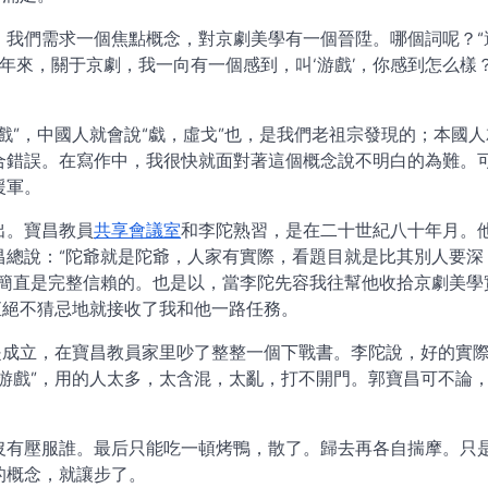
我們需求一個焦點概念，對京劇美學有一個晉陞。哪個詞呢？“
“多年來，關于京劇，我一向有一個感到，叫‘游戲’，你感到怎么樣？
戲”，中國人就會說“戱，虛戈”也，是我們老祖宗發現的；本國人
合錯誤。在寫作中，我很快就面對著這個概念說不明白的為難。
援軍。
出。寶昌教員
共享會議室
和李陀熟習，是在二十世紀八十年月。
昌總說：“陀爺就是陀爺，人家有實際，看題目就是比其別人要深
陀簡直是完整信賴的。也是以，當李陀先容我往幫他收拾京劇美學
直絕不猜忌地就接收了我和他一路任務。
是成立，在寶昌教員家里吵了整整一個下戰書。李陀說，好的實
游戲”，用的人太多，太含混，太亂，打不開門。郭寶昌可不論
沒有壓服誰。最后只能吃一頓烤鴨，散了。歸去再各自揣摩。只
的概念，就讓步了。