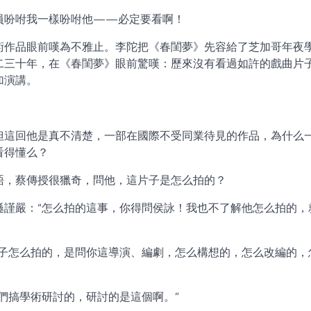
員吩咐我一樣吩咐他——必定要看啊！
術作品眼前嘆為不雅止。李陀把《春閨夢》先容給了芝加哥年夜
二三十年，在《春閨夢》眼前驚嘆：歷來沒有看過如許的戲曲片
加演講。
但這回他是真不清楚，一部在國際不受同業待見的作品，為什么
看得懂么？
晤，蔡傳授很獵奇，問他，這片子是怎么拍的？
遜謹嚴：“怎么拍的這事，你得問侯詠！我也不了解他怎么拍的，
片子怎么拍的，是問你這導演、編劇，怎么構想的，怎么改編的，
們搞學術研討的，研討的是這個啊。”