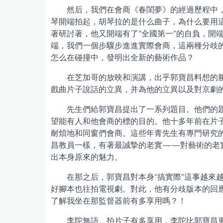
然后，我們在會商《春閨夢》的經過歷程中
琴開端拍起，胡琴拉的是什么曲子，為什么要用
著研討著，他又開端有了“全國第一”的自負，開
端，我們一個步驟步進進實際會商，這兩種分歧的
怎么在碰撞中，發明出全新的藝術作品？
在芝加哥的放映和演講，出乎郭寶昌料想的
戲曲片子說話的立異，并為他的立異以及對京劇
先生們給郭寶昌提出了一系列題目。他們的
望能有人和他會商的標的目的。他十多年前在片
耐煩地和同窗們會商。這些年青先生有專門研究
昌教員一樣，有著最誠摯的老實——對藝術的老
出本身原來的魅力。
在那之后，郭寶昌對本身“搞實際”這事越來
好腳本也往拍電視劇。對此，他有分歧版本的回
了解我坐在那監督器前有多享用嗎？！
李陀無語。拍片子有多享用，李陀比郭寶昌