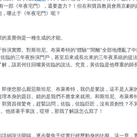
，有一部《年夜宅門》，還要盡力？！但在和寶昌教員會商京劇的
能，哪止于《年夜宅門》呢？
際的直覺倒是一種生成的才能。
扮演實際。對斯坦尼、布萊希特的“體驗”“間離”全部地攪亂了中
黃佐臨的三年夜扮演門戶，甚至后來成長出來的三年夜系統的提
了解，該若何往回嘴黃佐臨的說法。究竟，黃佐臨是他尊重的師
，即便您那么厭惡斯坦尼、布萊希特，我仍是要說，這不是人家
處理本身的題目。錯的是我們不應拿來就用。和斯坦尼、布萊希
。郭寶昌很驚奇，趕緊詰問，佐臨，佐臨巨匠，沒有原創性？不
了。他搓著手掌說，哎呀，那我了解該怎么寫了！
的詳細說法開端，逐步聚焦于從實行經歷動身的比擬。這一章，