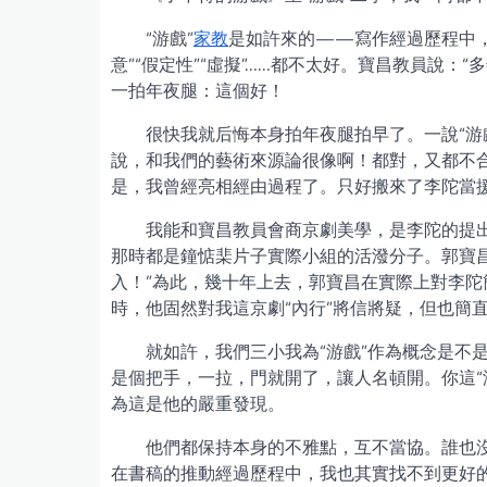
“游戲”
家教
是如許來的——寫作經過歷程中，
意”“假定性”“虛擬”……都不太好。寶昌教員說：
一拍年夜腿：這個好！
很快我就后悔本身拍年夜腿拍早了。一說“游
說，和我們的藝術來源論很像啊！都對，又都不
是，我曾經亮相經由過程了。只好搬來了李陀當
我能和寶昌教員會商京劇美學，是李陀的提
那時都是鐘惦棐片子實際小組的活潑分子。郭寶
入！”為此，幾十年上去，郭寶昌在實際上對李
時，他固然對我這京劇“內行”將信將疑，但也簡
就如許，我們三小我為“游戲”作為概念是不
是個把手，一拉，門就開了，讓人名頓開。你這“
為這是他的嚴重發現。
他們都保持本身的不雅點，互不當協。誰也
在書稿的推動經過歷程中，我也其實找不到更好