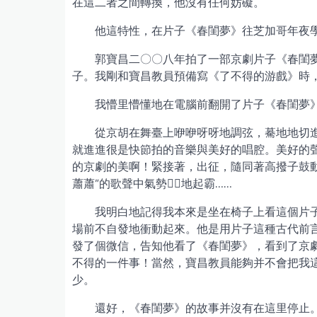
在這二者之間轉換，他沒有任何妨礙。
他這特性，在片子《春閨夢》往芝加哥年夜
郭寶昌二〇〇八年拍了一部京劇片子《春閨
子。我剛和寶昌教員預備寫《了不得的游戲》時
我懵里懵懂地在電腦前翻開了片子《春閨夢
從京胡在舞臺上咿咿呀呀地調弦，驀地地切
就進進很是快節拍的音樂與美好的唱腔。美好的
的京劇的美啊！緊接著，出征，隨同著高撥子鼓
蕭蕭”的歌聲中氣勢地起霸……
我明白地記得我本來是坐在椅子上看這個片
場前不自發地衝動起來。他是用片子這種古代前
發了個微信，告知他看了《春閨夢》，看到了京
不得的一件事！當然，寶昌教員能夠并不會把我
少。
還好，《春閨夢》的故事并沒有在這里停止