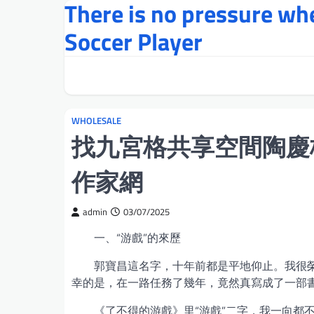
There is no pressure w
Skip
to
Soccer Player
content
WHOLESALE
找九宮格共享空間陶慶梅
作家網
admin
03/07/2025
一、“游戲”的來歷
郭寶昌這名字，十年前都是平地仰止。我很
幸的是，在一路任務了幾年，竟然真寫成了一部
《了不得的游戲》里“游戲”二字，我一向都