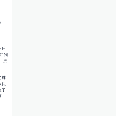
片
然后
知到
，馬
的排
教員
么了
酒