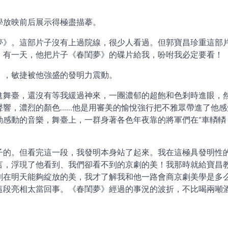
學放映前后展示得極盡描摹。
夢》。這部片子沒有上過院線，很少人看過。但郭寶昌珍重這部
，有一天，他把片子《春閨夢》的碟片給我，吩咐我必定要看！
》，敏捷被他強盛的發明力震動。
進舞臺，還沒有等我緩過神來，一團濃郁的超飽和色剎時進眼，
聲響，濃烈的顏色……他是用審美的愉悅強行把不雅眾帶進了他感
動感動的音樂，舞臺上，一群身著各色年夜靠的將軍們在“車轔轔
子的。但看完這一段，我發明本身站了起來。我在這極具發明性
言，浮現了他看到、我們卻看不到的京劇的美！我那時就給寶昌
劇在明天能夠綻放的美，我才了解我和他一路會商京劇美學是多
這段亮相太當回事。《春閨夢》經過的事況的波折，不比喝兩噸
。