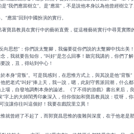
是“我們應當樹立”。是“應當”，不是說他本身以為他曾經樹立了
。“應當”回到中國扮演的實行。
貼著寶昌教員在實行中的藝術直覺，從這種藝術實行中尋覓實際
反向思想”：你們說太蹩腳，我偏要從你們說的太蹩腳中找出美
雅念，我就要告知你，“叫好”是怎么回事！聽完我講的，你們了解
偏要說，丑，得站到中心！
於本身“背叛”。可是我感到，在思惟方式上，與其說是他“背叛”
，他把老式“叫好”捧上天，我一說，嗯，此刻守舊派回潮，什么都
動上場，自發地調劑本身的論述。《了不得的游戲》書出來后，
“侯”字上的大師閨秀印象深入，但你假如和寶昌教員說：哎呀，你
我可沒讓你往叫這個好！我要在戲院里立異！
思惟就曾經了不起了，而郭寶昌思惟的復雜與深度，在于他老是