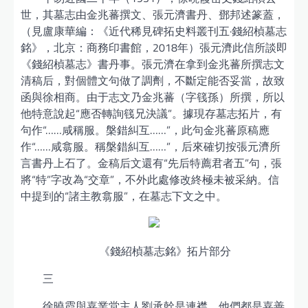
世，其墓志由金兆蕃撰文、張元濟書丹、鄧邦述篆蓋，
（見盧康華編：《近代稀見碑拓史料叢刊五·錢紹楨墓志
銘》，北京：商務印書館，2018年）張元濟此信所談即
《錢紹楨墓志》書丹事。張元濟在拿到金兆蕃所撰志文
清稿后，對個體文句做了調劑，不斷定能否妥當，故致
函與徐相商。由于志文乃金兆蕃（字篯孫）所撰，所以
他特意說起“應否轉詢篯兄決議”。據現存墓志拓片，有
句作“……咸稱服。槃錯糾互……”，此句金兆蕃原稿應
作“……咸翕服。稱槃錯糾互……”，后來確切按張元濟所
言書丹上石了。金稿后文還有“先后特薦君者五”句，張
將“特”字改為“交章”，不外此處修改終極未被采納。信
中提到的“諸主教翕服”，在墓志下文之中。
《錢紹楨墓志銘》拓片部分
三
徐曉霞與嘉業堂主人劉承幹是連襟，他們都是嘉善