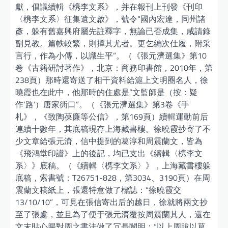
獻，倡議續輯《槜李文系》，并在報刊上刊發《刊印
〈槜李文系〉征集遺文啟》，號令“國內宏達，同州諸
彥，躲有舊嘉興府屬先註釋字，無論已否成集，咸請錄
副見教。篇帙較繁，則擇其尤者。更乞編次仕履，附采
言行，作為小傳，以識生平”。（《張元濟選集》第10
卷《古籍研討著作》，北京：商務印書館，2010年，第
238頁）那時還寄送了相干資料給滬上文明圈名人，徐
曉霞也在此中，他那時的住處是“文監師是（按：疑
作‘路’）唐家衖口”。（《張元濟選集》第3卷《手
札》，《致陶葆廉等公信》，第169頁）續輯運動前后
連續十數年，其底稿現存上海藏書樓。徐曉霞抄寄了不
少文章給張元濟，信中提到的葛淳和周震蘭文，皆為
《飛鴻堂印譜》上的後記，均已支出《續輯〈槜李文
系〉》底稿。（《續輯〈槜李文系〉》，上海藏書樓躲
底稿，索書號：T26751-828，第3034、3190頁）在周
震蘭文稿紙上，張還特意做了標誌：“徐曉霞交
13/10/10”，可見在張信寄出后的越日，徐就將兩文抄
至了張處，並且為了便于張元濟覆按周震蘭其人，還在
文末貼心腸對周之書法做了冗長闡明：“以上周跋以草