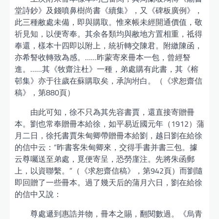
堂詩鈔》及錢噴鼻樹尚書《續集》，又《碑板廣例》，
此三種敝處未備，即與購取。惟來帳未經開通價值，敬
祈見知，以便寄奉。其余各類均與敝地方置相重，祗得
奉還，樣本十四即以附上，統祈轉交陳君。附繳陳函，
亦希詧收轉致為感。……昨蒙寄來冊本一包，曾經詧
進。……其《牧齋注杜》一種，弟處購有此書，其《榕
邨集》亦于往歲在蘇購取矣，承詢坿白。（《求恕齋信
稿》，第880頁）
由此可知，徐不只為其先容書賈，還直接寄贈冊
本。劉也常奉贈冊本給徐，如平易近國元年（1912）蒲
月二日，徐托書賈朱甸卿帶贈冊本給劉，越日劉在給徐
的信中云：“昨書客朱甸卿來，交得手書并書三包。據
云尊囑送至弟處，覓便寄呈，恐勞廑注。先將朱函郵
上，以資聯繫。”（《求恕齋信稿》，第942頁）而劉隨
即回贈了一些冊本。過了幾天后的蒲月六日，劉在給徐
的信中又說：
尊處遞到惠誥并物，冊本之賜，翻閱數過。《烏青