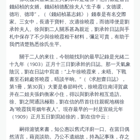
錢紹楨的女婿。錢紹楨德配徐夫人“生子泰，女德瑗、
德珩、德璋”，（《錢紹楨墓志銘》）錢泰是有名交際
家。三女中，長適于寶軒、次適徐曉霞，而德璋便是劉
承幹夫人。徐與劉二人關系甚為親近，劉承幹日誌與手
札中保存了不少與徐曉霞相干材料，彌足可貴，有助于
我們清楚熟悉徐氏生平。
關于二人的來往，今朝能找到的最早記錄是光緒二
十九年（1903）正月十三日劉承幹的日誌。那一天氣象
陰沉，劉在日誌中寫道：“上午徐曉霞來，未晤。下戰
書至石銘處答曉霞，晤談半晌。”（《求恕齋日誌》，
第1冊，第30頁）大要是春節時代，徐曉霞往南潯賀歲
并在二姐夫張鈞衡家小住，得以與劉承幹相互造訪。
徐、劉之間通訊極勤，劉在信的昂首往往親昵地稱徐
為“曉霞我哥姻年夜人”。現存最早的一封是宣統元年
（1909）正月五日劉寫給徐的，劉在信中云：
嗣得滬號來書，知公惠以舊式洋廚一口。在當日偶
然清言，藉資談助。乃公不遺細故，持為記事珠，存之