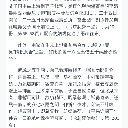
父子同車由上海到嘉善錢宅，是夜他與徐懋齋長談至清
晨兩點始寢息，但“服安神藥后仍今夜未眠”。二十四日
開吊，二十五日出殯至登壽公所，當全國午劉承幹又與
徐曉霞父子同車前往上海。（《求恕齋日誌》，第10
冊，第56-58頁）配合的姻親促進了兩家往來。
此外，兩家在生意上也常互惠合作，通訊中屢
見“情投意合”之語。好比劉曾一次性出借五千兩給徐應
急：
所說之五千兩，弟已看護敝帳房，囑其勿開劃條，
打一莊票奉上。息價一層，辱在蘭交，本可敬請年夜
酌，乃殷殷詢問，客套異常。弟詢之帳房，據云尊處既
屬上等排面，且系素有交契，子金自應從減。但此系持
久，非暫用可比，故須稍巨。既承敦囑，祗得遵命。謹
酌一價，約在七八兩之間，仰祈年夜才。弟決不計較
也。銀票附上，即希詧收，給復為荷。（平易近國三年
仲春一日劉承幹致徐曉霞函，《求恕齋信稿》，第1200
頁）