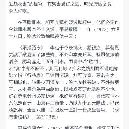
近頗收書”的描寫，其聚書愛好之濃、時光跨度之長，
令人仰嘆。
在互贈冊本、相互介購的經過歷程中，他們必定也
會就冊本版本停止交通，平易近國十一年（1922）六月
十八日，劉承幹致徐曉霞信中云：
《兩漢詔令》，李估于今晚攜來。凝視之，與藝風
丈讓于敝處者了無整齊，不外印本先后耳。藝風依據前
后序，認為嘉定十五年刊本。而書中若“敬”字、
若“慎”字都不缺筆，其元刊歟？抑宋之坊刻而不避廟諱
歟？惜《行格表》已運回潯溪，無可攷查。尊若有之，
可翻擷也。該書少西漢卷二，卷七卷帙甚短，不外數葉
耳。末本書角為甲由剝蝕，以敝處案頭此蟲殊不少也。
好在尊處鈔補必需拆過，祗好重行裝訂耳。書價該估本
系執定百元，由弟再三商量，乃以九十五元購成，已代
驗訖矣。全書八冊，并拙躲一匣計十冊統呈詧納。（求
恕齋信稿》，第3133頁）
平易近國六年（1917）繆荃孫曾讓售一批宋元刊本