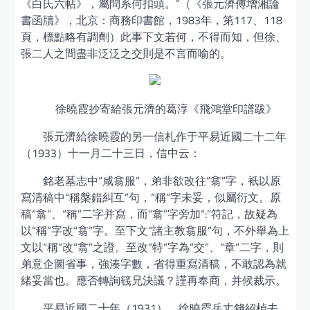
《白氏六帖》，屬問系何扣頭。”（《張元濟傅增湘論
書函牘》，北京：商務印書館，1983年，第117、118
頁，標點略有調劑）此事下文若何，不得而知，但徐、
張二人之間盡非泛泛之交則是不言而喻的。
徐曉霞抄寄給張元濟的葛淳《飛鴻堂印譜跋》
張元濟給徐曉霞的另一信札作于平易近國二十二年
（1933）十一月二十三日，信中云：
銘老墓志中“咸翕服”，弟非欲改往“翕”字，衹以原
寫清稿中“稱槃錯糾互”句，“稱”字未妥，似屬衍文。原
稿“翕”、“稱”二字并寫，而“翕”字旁加“:”符記，故疑為
以“稱”字改“翕”字。至下文“諸主教翕服”句，不外舉為上
文以“稱”改“翕”之證。至改“特”字為“交”、“章”二字，則
弟意企圖省事，強湊字數，省得重寫清稿，不敢認為就
緒妥當也。應否轉詢篯兄決議？謹再奉商，并候裁示。
平易近國二十年（1931），徐曉霞岳丈錢紹楨去