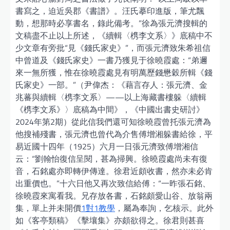
書寫之，迫近吳郡《書譜》。汪氏摹印進版，筆尤飄
動，想那時必享書名，錄此備考。”徐為張元濟搜輯的
文稿盡不止以上所述，《續輯〈槜李文系〉》底稿中不
少文章有旁批“見《錢氏家史》”，而張元濟致朱希祖信
中曾道及《錢氏家史》一書乃獲見于徐曉霞處：“弟邇
來一無所獲，惟在徐曉霞處見有明萬歷錢懋穀所輯《錢
氏家史》一部。”（尹偉杰：《藉言存人：張元濟、金
兆蕃與續輯〈槜李文系〉——以上海藏書樓躲〈續輯
《槜李文系》〉底稿為中間》，《中國出書史研討》
2024年第2期）從此信我們還可知徐曉霞曾托張元濟為
他搜補殘書，張元濟也曾代為介售傅增湘躲書給徐，平
易近國十四年（1925）六月一日張元濟致傅增湘信
云：“劉翰怡復信呈閱，甚為掃興。徐曉霞處尚未有復
音，石銘處亦即轉伊傳達。徐君近頗收書，然亦未必肯
出重價也。”十六日他又再次致信給傅：“一昨張石銘、
徐曉霞來寓看我。兄存放各書，石銘頗愛山谷、放翁兩
集，單上并未開價
1對1教學
，屬為奉詢，乞核示。此外
如《客亭類稿》《擊壤集》亦頗欲得之。徐君則甚喜