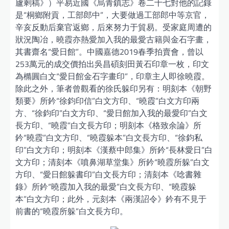
廬剩稿》）平易近國《烏青鎮志》卷二十七對他的記錄
是“桐鄉附貢，工部郎中”，大要做過工部郎中等京官，
辛亥反動后棄官返鄉，后來努力于貿易。受家庭周遭的
狀況陶冶，曉霞亦熱愛加入我的最愛古籍與金石字畫，
其書齋名“愛日館”。中國嘉德2019春季拍賣會，曾以
253萬元的成交價拍出吳昌碩刻田黃石印章一枚，印文
為橢圓白文“愛日館金石字畫印”，印章主人即徐曉霞。
除此之外，筆者曾觀看的徐氏躲印另有：明刻本《朝野
類要》所鈐“徐鈞印信”白文方印、“曉霞”白文方印兩
方、“徐鈞印”白文方印、“愛日館加入我的最愛印”白文
長方印、“曉霞”白文長方印；明刻本《格致余論》所
鈐“曉霞”白文方印、“曉霞躲本”白文長方印、“徐鈞私
印”白文方印；明刻本《漢蔡中郎集》所鈐“長林愛日”白
文方印；清刻本《噴鼻湖草堂集》所鈐“曉霞所躲”白文
方印、“愛日館躲書印”白文長方印；清刻本《唸書雜
錄》所鈐“曉霞加入我的最愛”白文長方印、“曉霞躲
本”白文方印；此外，元刻本《兩漢詔令》鈐有不見于
前書的“曉霞所躲”白文長方印。