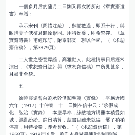
一個多月后的蒲月二日劉又再次將所刻《章實齋遺
書》奉贈：
承示宋刊《周禮注疏》，翻擷數過，即系十行，與
敝購莫子偲征君躲原形同。用特反璧，即希詧存。《章
實齋遺書》甫經印訂，附奉鄴架，聊以伴函。（《求恕
齋信稿》，第3379頁）
二人世之密意厚誼，高雅動人。此種情事日后經常
演出，《求恕齋日誌》與《求恕齋信稿》中所見甚多，
且盡非全貌。
五
徐曉霞還曾向劉承幹借閱明朝《實錄》，平易近國
六年（1917）十仲春二十二日劉在信中云：“承假成
化、弘治《實錄》，本應早奉，緣敝地方購冊本積疊如
城，混亂紛紛。窮日清算，茲書目雖未就編，罷了稍稍
停當，用特檢奉，即希詧收。”（《求恕齋信稿》，第
1868頁）1919年以后，劉氏本身聚書運動開端削減，