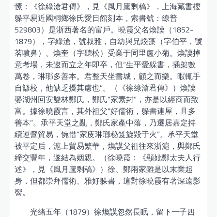
愫：《徐綠滄君傳》，見《風月廬剩稿》，上海藏書樓
躲平易近國桐鄉徐氏愛日館刻本，索書號：線普
529803）是浙西著名的富戶。曉霞父名煥謨（1852-
1879），字綠滄，號叔雅，自幼與兄煥藻（字伯平，號
茗噴鼻）、煥奎（字聽松）受業于同里盧小菊。煥謨掉
意考場，未逮而立之年即卒，但“生平愛躲書，插架數
萬卷，琳瑯多善本。君整天坐書城，顧之而樂。暇輒手
自讎校，他缺乏擾其慮也”。（《徐綠滄君傳》）煥謨
娶湖州回安雙林鄭氏，鄭氏“家素封”，亦是以經商而致
富。據徐曉霞言，其外祖父“好儒術，躲書連屋，且多
善本”。承平天堂之亂，鄭氏家產中落，乃遷居嘉定持
續運營貿易，惋惜“家庋琳瑯秘笈旋毀于火”。承平天堂
被平定后，滬上貿易繁華，煥謨父祖往來浙滬，與鄭氏
締交豐年，遂結為姻親。（徐曉霞：《顯妣鄭太夫人行
述》，見《風月廬剩稿》）徐、鄭兩家雖是以末業起
身，但都崇拜儒術、雅好躲書，這對徐曉霞有著深遠影
響。
光緒五年（1879）徐煥謨忽然長眠，留下一子四