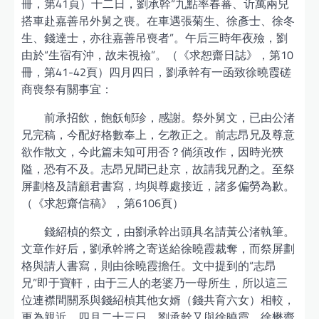
冊，第41頁）十二日，劉承幹“九點率春蕃、䜣萬兩兒
搭車赴嘉善吊外舅之喪。在車遇張菊生、徐彥士、徐冬
生、錢達士，亦往嘉善吊喪者”。午后三時年夜殮，劉
由於“生宿有沖，故未視襝”。（《求恕齋日誌》，第10
冊，第41-42頁）四月四日，劉承幹有一函致徐曉霞磋
商喪祭有關事宜：
前承招飲，飽飫郇珍，感謝。祭外舅文，已由公渚
兄完稿，今配好格數奉上，乞教正之。前志昂兄及尊意
欲作散文，今此篇未知可用否？倘須改作，因時光狹
隘，恐有不及。志昂兄聞已赴京，故請我兄酌之。至祭
屏劃格及請顧君書寫，均與尊處接近，諸多偏勞為歉。
（《求恕齋信稿》，第6106頁）
錢紹楨的祭文，由劉承幹出頭具名請黃公渚執筆。
文章作好后，劉承幹將之寄送給徐曉霞裁奪，而祭屏劃
格與請人書寫，則由徐曉霞擔任。文中提到的“志昂
兄”即于寶軒，由于三人的老婆乃一母所生，所以這三
位連襟間關系與錢紹楨其他女婿（錢共育六女）相較，
更為親近。四月二十三日，劉承幹又與徐曉霞、徐懋齋