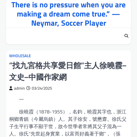
There is no pressure when you are
Skip
to
making a dream come true.” —
content
Neymar, Soccer Player
WHOLESALE
“找九宮格共享愛日館”主人徐曉霞–
文史–中國作家網
admin
03/24/2025
一
徐曉霞（1878-1955），名鈞，曉霞其字也，浙江
桐鄉青鎮（今屬烏鎮）人。其子徐安，號懋齋。徐氏父
子生平行事不顯于世，故今世學者常將其父子混為一
人。徐氏“先世起身實業，以富而好義著于鄉”，（張