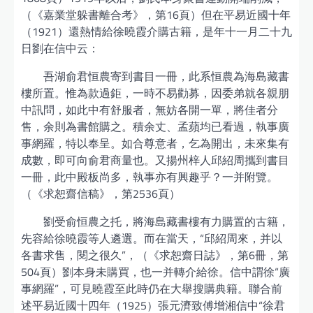
（《嘉業堂躲書離合考》，第16頁）但在平易近國十年
（1921）還熱情給徐曉霞介購古籍，是年十一月二十九
日劉在信中云：
吾湖俞君恒農寄到書目一冊，此系恒農為海島藏書
樓所置。惟為款過鉅，一時不易勸募，因委弟就各親朋
中訊問，如此中有舒服者，無妨各開一單，將佳者分
售，余則為書館購之。積余丈、孟蘋均已看過，執事廣
事網羅，特以奉呈。如合尊意者，乞為開出，未來集有
成數，即可向俞君商量也。又揚州梓人邱紹周攜到書目
一冊，此中殿板尚多，執事亦有興趣乎？一并附覽。
（《求恕齋信稿》，第2536頁）
劉受俞恒農之托，將海島藏書樓有力購置的古籍，
先容給徐曉霞等人遴選。而在當天，“邱紹周來，并以
各書求售，閱之很久”，（《求恕齋日誌》，第6冊，第
504頁）劉本身未購買，也一并轉介給徐。信中謂徐“廣
事網羅”，可見曉霞至此時仍在大舉搜購典籍。聯合前
述平易近國十四年（1925）張元濟致傅增湘信中“徐君