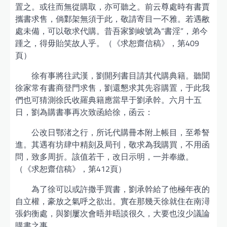
置之。或往而無從購取，亦可聽之。前云尊處時有書賈
攜書求售，倘鄴架無須于此，敬請寄目一不雅。若遇敝
處未備，可以敬求代購。昔吾家劉峻號為“書淫”，弟今
踵之，得毋貽笑故人乎。（《求恕齋信稿》，第409
頁）
徐有事將往武漢，劉開列書目請其代購典籍。聽聞
徐家常有書商登門求售，劉還懇求其先容購置，于此我
們也可猜測徐氏收羅典籍應當早于劉承幹。六月十五
日，劉為購書事再次致函給徐，函云：
公改日鄂渚之行，所讬代購冊本附上帳目，至希詧
進。其遇有坊肆中精刻及局刊，敬求為我購買，不用函
問，致多周折。該值若干，改日示明，一并奉繳。
（《求恕齋信稿》，第412頁）
為了徐可以或許撒手買書，劉承幹給了他極年夜的
自立權，豪放之氣呼之欲出。實在那幾天徐就住在南潯
張鈞衡處，與劉屢次會晤并晤談很久，大要也沒少議論
購書之事。