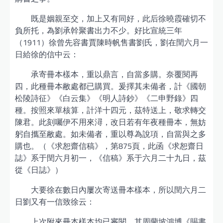
既是姻親至交，加上又有同好，此后徐曉霞確切不
負所托，為劉承幹聚書出力不少。好比宣統三年
（1911）徐曾先容書賈陳時帆售書劉氏，劉在閏六月一
日給徐的信中云：
承寄冊本樣本，重以鼎言，自當多購。奈覆閱再
四，此種冊本敝處都已購買。爰擇其未備者，計《國朝
松陵詩征》《白云集》《明人詩鈔》《二申野錄》四
種。按照來單核算，計洋十四元，茲特送上，敬求轉交
陳君。此刻囑伊不用來潯，改日若有年夜種冊本，無妨
躬自攜至敝處。如未備者，重以尊為說項，自當與之多
購也。（《求恕齋信稿》，第875頁，此函《求恕齋日
誌》系于閏六月初一，《信稿》系于六月二十九日，茲
從《日誌》）
大要徐在數日內屢次寄送冊本樣本，所以閏六月二
日劉又有一信致徐云：
上次附來冊本樣本均已審閱，其周蘭坡鴻博《賜書