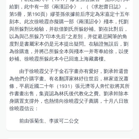
給劉，此中有一部《兩漢詔令》，（《求恕齋日誌》，
第5冊，第190頁）繆荃孫依據前后序定為宋嘉定十五年
刻本。此次徐曉霞亦擬購一部《兩漢詔令》殘本，托劉
與所躲對比檢驗，并欲借劉氏所躲鈔補。劉在比對后，
以為與己所躲乃“印本先后”之差別，并從避忌闕筆的角
度對是書屬宋本仍是元本提出疑問。在驗證無誤后，劉
為徐購進，并將己所躲全本與殘本一并寄奉給徐，以便
鈔補。徐曉霞所躲此本今已回進上海藏書樓。
由于徐曉霞父子于金石字畫亦有愛好，劉承幹還曾
為他們介購字畫。有名翻譯家林紓往世后，林家道況蕭
條，平易近國二十年（1931）張元濟等人奔忙欲將其所
作書畫出售，集資認為林氏後代教化之費。劉承幹除本
身購置支撐外，也熱情向徐曉霞父子薦購，十月八日致
徐曉霞信云：
前由張菊生、李拔可二公交