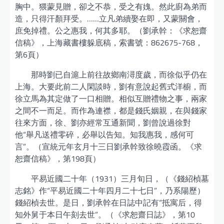
胸中。猥蒙見贈，卻之不恭，受之有媿。然此廚為弟而
造，只得汗顏拜受。……立凡弟續娶在即，又蒙關會，
庶免掉禮。公之惠我，何其多耶。（劉承幹：《求恕齋
信稿》，上海藏書樓躲底稿，索書號：862675-768，
第6頁）
那時劉已自滬上前往故鄉南潯度歲，而徐似乎仍在
上海。大要此前二人閑談時，劉有意說起舊式洋櫥，而
徐立馬為其定做了一口相贈。相似互贈禮物之事，兩家
之間不一而足。而作為連襟，都是錢氏姻親，在與錢家
往來方面，徐、劉亦經常互通新聞，劉曾說過徐對
他“舉凡送禮零碎，必舉以告知。知我惠我，感何可
言”。（宣統元年玄月十三日劉承幹致徐曉霞函。《求
恕齋信稿》，第198頁）
平易近國二十年（1931）三月旬日，（《錢紹楨墓
志銘》作“平易近國二十年四月二十七日”，乃系陽歷）
錢紹楨去世。是日，劉承幹在日誌中記有“抵寓后，得
知外舅于本日午刻去世”。（《求恕齋日誌》，第10