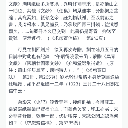
文獻》洵與敝邑多所關系，異時修補志乘，是亦他山之
一助也。其他《文鈔》《任集》均系佳本，分鄴架之蕓
編，其寵奚如。祗領之余，謹九頓以謝。至以前獻之
書，戔戔殘本，奚足齒及，乃承幾回再三掛頰，益滋慙
顏矣。……甸卿冊本久已交到，此書仍是寄青，抑送至
貴號，便示遵行。（《求恕齋信稿》，第943頁）
可見在劉回贈后，徐又再次寄贈。劉在蒲月五日的
日誌中對此也有記錄：“午后得曉霞來函，蒙贈《烏青
文獻》《國朝廿四家文鈔》《介和堂選集補遺》（原
注：蕭山任辰旦著，康熙時人）。”（《求恕齋日
誌》，第2冊，第265頁）劉承幹也常將本身所刻書送給
徐曉霞，如平易近國十二年（1923）三月二十八日劉在
信中云：
弟影宋《史記》殺青豐年，幾經剜補，今甫蕆工。
雖遴選紙墨業已費盡心血，而墨色欠安，印工亦劣，未
必非常舒服。敬奉一部，伏祈哂存，未識公閱之認為何
如？（《求恕齋信稿》，第3335頁）