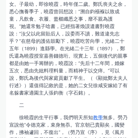
女。子最幼，即徐曉霞，時年僅二歲。鄭氏喪夫之余，
悉心撫養季子，曉霞曾回想說：“溯自鈞襁褓以致成
童，凡飲食、衣履、盥櫛纖悉之事，靡不親為護
視。”她還常勉子唸書，已經指著煥謨遺書對曉霞
說：“汝父以此留貽后人，設委而不讀，難道違先志
乎？”在慈母的護佑鼓勵下，曉霞吃苦向學，光緒二十
五年（1899）進縣學。在光緒二十三年（1897），鄭
氏還為曉霞授室嘉善錢德珩。現實上，五個後代的親事
都是由她一手籌辦的，曉霞說：“先后十二年間，婚嫁
五次，悉由先妣料理料量，而精神于以交瘁。”可以
說，鄭氏為後代與家庭貢獻了平生。（《顯妣鄭太夫人
行述》）還值得記敘的是，她的二女兒徐咸安嫁給了有
名躲書家適園主人張鈞衡（字石銘）。
二
徐曉霞的生平行事，我們明天所知
教學
無多。勞乃
宣說他“令德克家，束身無忝。官京朝已貴顯矣，國變
作，拂袖遽回，不復出”，（勞乃宣《序》，見《風月