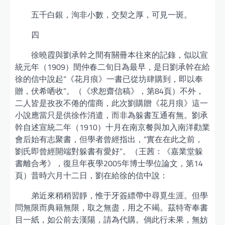
五千白銀，洵非小數，交契之厚，可見一斑。
四
徐曉霞與劉承幹之間有關冊本往來的記錄，似以宣
統元年（1909）閏仲春二旬日為最早，是日劉承幹在給
徐的信中說起“《花月痕》一書已從坊肆購到，即以奉
贈，伏希哂收”。（《求恕齋信稿》，第84頁）不外，
二人皆是孜孜不倦的儒商，此次劉購贈《花月痕》這一
小說應當只是供徐作消遣，而非為躲書互通有無。劉承
幹自述宣統二年（1910）十月在南京餐與加入南洋勸業
會后始有志聚書，但學者曾經指出，“實在在此之前，
劉氏即曾經開端對躲書有愛好”。（王茜：《嘉業堂躲
書離合考》，復旦年夜學2005年博士學位論文，第14
頁）昔時六月十二日，劉在給徐的信中說：
弟近來稍稍習靜，惟于牙簽縹帶中尋覓生涯。但學
問無限而典籍無限，取之無盡，用之不竭。茲特寄奉書
目一紙，如公前去漢陽，請為代購。倘此行未果，無妨