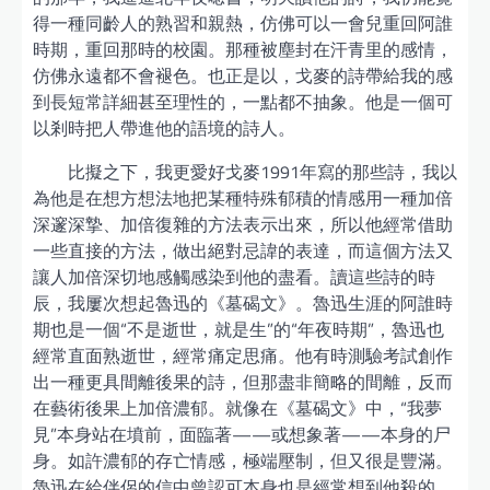
得一種同齡人的熟習和親熱，仿佛可以一會兒重回阿誰
時期，重回那時的校園。那種被塵封在汗青里的感情，
仿佛永遠都不會褪色。也正是以，戈麥的詩帶給我的感
到長短常詳細甚至理性的，一點都不抽象。他是一個可
以剎時把人帶進他的語境的詩人。
比擬之下，我更愛好戈麥1991年寫的那些詩，我以
為他是在想方想法地把某種特殊郁積的情感用一種加倍
深邃深摯、加倍復雜的方法表示出來，所以他經常借助
一些直接的方法，做出絕對忌諱的表達，而這個方法又
讓人加倍深切地感觸感染到他的盡看。讀這些詩的時
辰，我屢次想起魯迅的《墓碣文》。魯迅生涯的阿誰時
期也是一個“不是逝世，就是生”的“年夜時期”，魯迅也
經常直面熟逝世，經常痛定思痛。他有時測驗考試創作
出一種更具間離後果的詩，但那盡非簡略的間離，反而
在藝術後果上加倍濃郁。就像在《墓碣文》中，“我夢
見”本身站在墳前，面臨著——或想象著——本身的尸
身。如許濃郁的存亡情感，極端壓制，但又很是豐滿。
魯迅在給伴侶的信中曾認可本身也是經常想到他殺的，