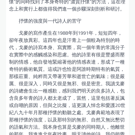
懷”的同時找到了本身奇特的“濃質抒懷”的方法，這在理
念上和實行上都值得我們進一個步驟深刻剖析和研討。
抒懷的強度與一代詩人的苦守
戈麥的寫作產生在1988年到1991年，短短四年，
卻年夜放異彩。這四年也是汗青上一個較為特別的時
代，戈麥的詩寫本身、寫實際，寫一個年青的常識分子
在實際中的感觸感染和思慮。他的詩里有很是豐盛而壓
制的情感，他自發地緊縮著他的情感表達，形成了一種
奇特的藝術氣質。這或許也恰是阿誰時期特有的氣質，
那樣莊重、純粹而又帶著芳華和逝世亡的氣味；很是嚴
厲、很是深入，同時又很是無邪、很是密意。我讀戈麥
的詩總會生出一種感歎，感到我們明天的良多詩人，包
含良多年青的詩人都太老成了，當然，這里包括著反諷
或自嘲的原因，但與之比擬，這更讓人悼念和愛護20世
紀八九十年月那種抒懷的動聽之處。戈麥典範地表現了
那種抒懷的強度，以及那特別的無邪、自然又無比懇切
的語氣和方法。我本身也算是戈麥的同時期人，他離世
的那年，我進進北年夜唸書，明天讀他的詩，我仍能覺