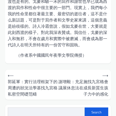
渡也是有的。戈麥和駱一禾的寫作和謝世也早已成為西
渡的寫作和性命中很主要的一部門。現實上，我們每小
我的性命里都住著最主要、最密切的逝往者，這不是什
么新話題，可是對于寫作者和文學史家來講，這個意義
是紛歧樣的。詩人冷霜曾說，假如戈麥在世，大要就是
此刻西渡的樣子。對此我深表贊成。我信任，戈麥的深
入和無邪，不會在歲月和實際中被磨滅，而會成為那一
代詩人在明天所特有的一份苦守和固執。
（作者系中國國民年夜學文學院傳授）
Post
⟵
⟶
navigation
郭延軍：實行法理框架下的
謝增毅：充足施找九宮格會
周遭的狀況法學基找九宮格
議展休息法在成長新質生孩
私密空間礎范疇
子力中的感化
Search