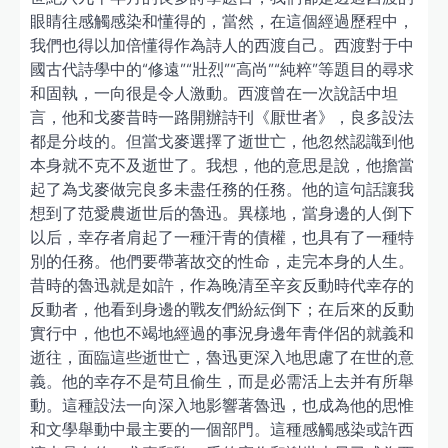
眼睛往感觸感染和懂得的，當然，在這個經過歷程中，
我們也得以加倍懂得作為詩人的西渡自己。西渡對于中
國古代詩學中的“修遠”“壯烈”“高尚”“純粹”等題目的尋求
和固執，一向很是令人激動。西渡曾在一次說話中坦
言，他和戈麥昔時一路開辦詩刊《厭世者》，良多設法
都是分歧的。但當戈麥選擇了逝世亡，他忽然認識到他
本身就不克不及逝世了。我想，他的意思是說，他擔當
起了為戈麥做完良多未盡任務的任務。他的這句話讓我
想到了范愛農逝世后的魯迅。異樣地，當身邊的人倒下
以后，幸存者肩起了一種汗青的債權，也具有了一種特
別的任務。他們要帶著故交的性命，走完本身的人生。
昔時的魯迅就是如許，作為晚清至辛亥反動時代幸存的
反動者，他看到身邊的戰友們紛紜倒下；在后來的反動
實行中，他也不竭地經過的事況身邊年青伴侶的就義和
逝往，面臨這些逝世亡，魯迅更深入地思慮了在世的意
義。他的幸存不是茍且偷生，而是必需活上去并有所舉
動。這種設法一向深入地影響著魯迅，也成為他的思惟
和文學舉動中最主要的一個部門。這種感觸感染或許西