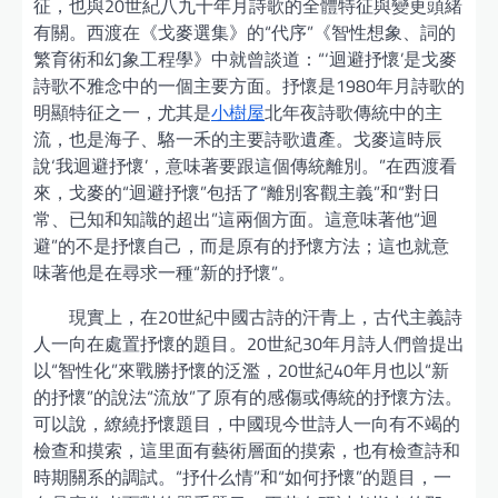
征，也與20世紀八九十年月詩歌的全體特征與變更頭緒
有關。西渡在《戈麥選集》的“代序”《智性想象、詞的
繁育術和幻象工程學》中就曾談道：“‘迴避抒懷’是戈麥
詩歌不雅念中的一個主要方面。抒懷是1980年月詩歌的
明顯特征之一，尤其是
小樹屋
北年夜詩歌傳統中的主
流，也是海子、駱一禾的主要詩歌遺產。戈麥這時辰
說‘我迴避抒懷’，意味著要跟這個傳統離別。”在西渡看
來，戈麥的“迴避抒懷”包括了“離別客觀主義”和“對日
常、已知和知識的超出”這兩個方面。這意味著他“迴
避”的不是抒懷自己，而是原有的抒懷方法；這也就意
味著他是在尋求一種“新的抒懷”。
現實上，在20世紀中國古詩的汗青上，古代主義詩
人一向在處置抒懷的題目。20世紀30年月詩人們曾提出
以“智性化”來戰勝抒懷的泛濫，20世紀40年月也以“新
的抒懷”的說法“流放”了原有的感傷或傳統的抒懷方法。
可以說，繚繞抒懷題目，中國現今世詩人一向有不竭的
檢查和摸索，這里面有藝術層面的摸索，也有檢查詩和
時期關系的調試。“抒什么情”和“如何抒懷”的題目，一