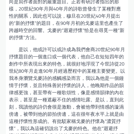
向是寫作者面對的嚴重題目。正若有研討者指出的那
樣，20世紀90年月與40年月的詩歌曾發生了某種對應
性的關系，因此也可以說，穆旦在20世紀40年月提出
的“新的抒懷”的題目，在90年月初的戈麥這里也產生了
跨越時空的回響。戈麥的“迴避抒懷”恰是在尋覓一種“新
的抒懷”方法。
是以，他或許可以或許成為我們會商20世紀90年月
抒懷題目的一個進口或一個代表，他自己在短短四年的
創作中所表現出來的特色，就很好地浮現了今世詩從20
世紀80年月走進90年月經過歷程中的某種主要變更。以
我本身瀏覽戈麥詩的感觸感染而言，我以為他是一個鐘
情于抒懷，並且特殊善於抒懷的詩人，他晚期作品的韻
律感更強，甚至帶有一種歌頌性，像是感情韻律的內在
表示，甚至是一種遮蔽不住的感情吐露。是以，直到此
刻，我讀他的詩仍會很是激動，會被他帶到情感的漩渦
傍邊，被帶到他的節拍傍邊，這在很年夜水平上就是由
這種抒懷性形成的。有批駁家稱戈麥的抒懷為“濃質抒
懷”，我以為這確切說出了戈麥的特色。他在“迴避抒