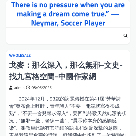
There is no pressure when you are
Skip
to
making a dream come true.” —
content
Neymar, Soccer Player
WHOLESALE
戈麥：那么深入，那么無邪–文史-
找九宮格空間-中國作家網
admin
03/06/2025
2024年12月，93歲的謝冕傳授在第41屆“芳華詩
會”發布會上呼吁，青年詩人“不要一開端就寫得很成
熟”，“不要一會兒尋求深入”，要回到詩歌天然純潔的狀
況，“無邪一些，老練一些”，“展示你本身的感觸感
染”。謝教員此話有其詳細的語境和深邃深摯的意圖，
不是我這里會商的話題，但我卻由此想到了一位特別的