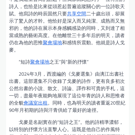
詩人，也恰是比來從頭惹起普遍追蹤關心的一位詩歌天
賦。他寫詩的時辰固然只要
共享空間
二十歲出頭，卻展
示了驚人的才幹。他恰好是深入而又純潔、成熟而又無
邪的，他的詩在展示本身感觸感染的同時，又到達了相
當成熟的藝術高度。在他離世三十多年后的明天，讀者
仍在為他的思惟
聚會場地
和感情所震動。他就是詩人戈
麥。
“短詩
聚會場地
之王”與“新的抒懷”
2024年3月，西渡編的《戈麥選集》由漓江出書社
出書。這部選集不只收錄了戈麥的詩作，更有良多初次
公然出書的小說、散文、詩論、譯作和可貴的手札，這
一切，盡最年夜能夠地展現了這位年青的詩人和思惟者
的全貌
會議室出租
。同時，也為明天的讀者重返20世紀
90年月初期的詩與汗青供給了最好的途徑。
戈麥是名副實在的“短詩之王”。他的詩精準濃郁，
以特別的抒懷方法直擊人心。這既是他自己的作風特