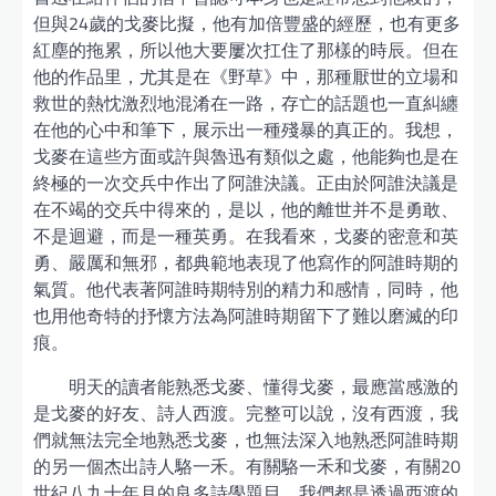
但與24歲的戈麥比擬，他有加倍豐盛的經歷，也有更多
紅塵的拖累，所以他大要屢次扛住了那樣的時辰。但在
他的作品里，尤其是在《野草》中，那種厭世的立場和
救世的熱忱激烈地混淆在一路，存亡的話題也一直糾纏
在他的心中和筆下，展示出一種殘暴的真正的。我想，
戈麥在這些方面或許與魯迅有類似之處，他能夠也是在
終極的一次交兵中作出了阿誰決議。正由於阿誰決議是
在不竭的交兵中得來的，是以，他的離世并不是勇敢、
不是迴避，而是一種英勇。在我看來，戈麥的密意和英
勇、嚴厲和無邪，都典範地表現了他寫作的阿誰時期的
氣質。他代表著阿誰時期特別的精力和感情，同時，他
也用他奇特的抒懷方法為阿誰時期留下了難以磨滅的印
痕。
明天的讀者能熟悉戈麥、懂得戈麥，最應當感激的
是戈麥的好友、詩人西渡。完整可以說，沒有西渡，我
們就無法完全地熟悉戈麥，也無法深入地熟悉阿誰時期
的另一個杰出詩人駱一禾。有關駱一禾和戈麥，有關20
世紀八九十年月的良多詩學題目，我們都是透過西渡的