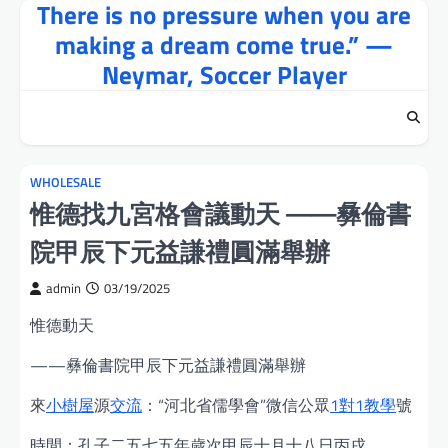
There is no pressure when you are
Skip
to
making a dream come true.” —
content
Neymar, Soccer Player
WHOLESALE
惟德找九宮格會議動天 ——彝倫書
院甲辰下元益謙禮圓滿舉辦
admin
03/19/2025
惟德動天
——彝倫書院甲辰下元益謙禮圓滿舉辦
來
小樹屋
源
交流
：“河北省儒學會”微信公眾
1對1教學
號
時間：孔子二五七五年歲次甲辰十月十八日丙戌