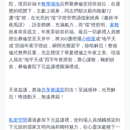
院，填寫祈福卡
教學場地
后齊聚彝倫堂排班就位，在通
贊的唱贊下，主獻上噴鼻，同志們順次殿內敬獻72
盞“儒”燈，在光亮的“儒”字燈旁齊誦儒家經典《書經·年
夜禹謨》，語音鏗鏘，充滿氣力，而“儒”燈愈明。
家教
祝者恭宣疏文，年夜眾頓首祈福。最后一切參禮人員燃
燈出彝倫堂至天井中，將360盞燈擺
小樹屋
成“地平天
成”四個年夜字燈組，瞬間光耀庭宇，除暗解厄！整個
儀式整齊莊重，充足體現了華夏禮儀之年夜之美。現場
人員在“地平天成”四字年夜燈前，齋心謙敬，鞠躬頓
首，彝倫書院下元益謙禮圓滿禮成。
天道益謙，惠迪
共享會議室
則吉！至諴感神，光亮解
厄！惟德動天，無遠弗屆！
私密空間
通過參加下元益謙禮，使到場人員感觸感染到
下元節的儒家文明內涵和獨特魅力，在心靈深處種下一