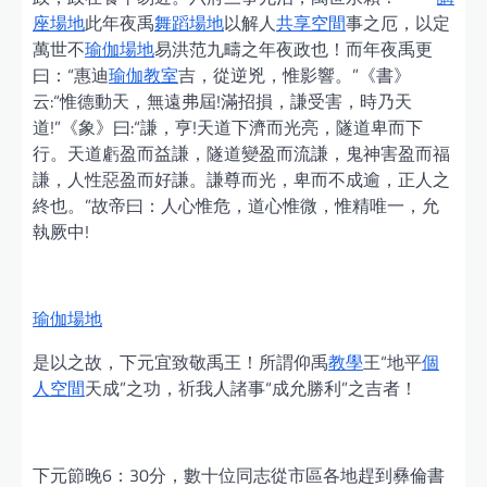
座場地
此年夜禹
舞蹈場地
以解人
共享空間
事之厄，以定
萬世不
瑜伽場地
易洪范九疇之年夜政也！而年夜禹更
曰：“惠迪
瑜伽教室
吉，從逆兇，惟影響。”《書》
云:“惟德動天，無遠弗屆!滿招損，謙受害，時乃天
道!”《象》曰:“謙，亨!天道下濟而光亮，隧道卑而下
行。天道虧盈而益謙，隧道變盈而流謙，鬼神害盈而福
謙，人性惡盈而好謙。謙尊而光，卑而不成逾，正人之
終也。”故帝曰：人心惟危，道心惟微，惟精唯一，允
執厥中!
瑜伽場地
是以之故，下元宜致敬禹王！所謂仰禹
教學
王“地平
個
人空間
天成”之功，祈我人諸事“成允勝利”之吉者！
下元節晚6：30分，數十位同志從市區各地趕到彝倫書