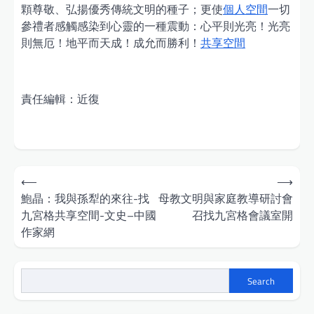
顆尊敬、弘揚優秀傳統文明的種子；更使
個人空間
一切
參禮者感觸感染到心靈的一種震動：心平則光亮！光亮
則無厄！地平而天成！成允而勝利！
共享空間
責任編輯：近復
Post
⟵
⟶
navigation
鮑晶：我與孫犁的來往-找
母教文明與家庭教導研討會
九宮格共享空間-文史–中國
召找九宮格會議室開
作家網
Search