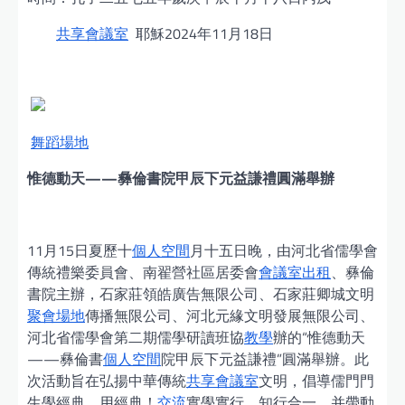
共享會議室
耶穌2024年11月18日
舞蹈場地
惟德動天——彝倫書院甲辰下元益謙禮圓滿舉辦
11月15日夏歷十
個人空間
月十五日晚，由河北省儒學會
傳統禮樂委員會、南翟營社區居委會
會議室出租
、彝倫
書院主辦，石家莊領皓廣告無限公司、石家莊卿城文明
聚會場地
傳播無限公司、河北元緣文明發展無限公司、
河北省儒學會第二期儒學研讀班協
教學
辦的“惟德動天
——彝倫書
個人空間
院甲辰下元益謙禮”圓滿舉辦。此
次活動旨在弘揚中華傳統
共享會議室
文明，倡導儒門門
生學經典、用經典！
交流
實學實行、知行合一，并帶動