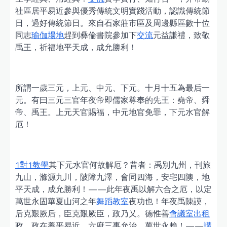
社區居平易近參與優秀傳統文明實踐活動，認識傳統節
日，過好傳統節日。來自石家莊市區及周邊縣區數十位
同志
瑜伽場地
趕到彝倫書院參加下
交流
元益謙禮，致敬
禹王，祈福地平天成，成允勝利！
所謂一歲三元，上元、中元、下元。十月十五為最后一
元。有曰三元三官年夜帝即儒家尊奉的先王：堯帝、舜
帝、禹王。上元天官賜福，中元地官免罪，下元水官解
厄！
1對1教學
其下元水官何故解厄？昔者：禹別九州，刊旅
九山，滌源九川，陂障九澤，會同四海，安宅四隩，地
平天成，成允勝利！——此年夜禹以解六合之厄，以定
萬世永固華夏山河之年
舞蹈教室
夜功也！年夜禹陳謨，
后克艱厥后，臣克艱厥臣，政乃乂。德惟善
會議室出租
政，政在養平易近。六府三事允治，萬世永賴！——
講