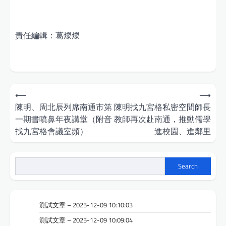
責任編輯：葛燦燦
Post
⟵
⟶
navigation
陳明、周北辰列席南通市第
陳明找九宮格私密空間師長
一期書噴鼻年夜講堂（附音
教師再次赴南通，推動儒學
找九宮格會議室頻）
進校園、進鄰里
Search
測試文章 – 2025-12-09 10:10:03
測試文章 – 2025-12-09 10:09:04