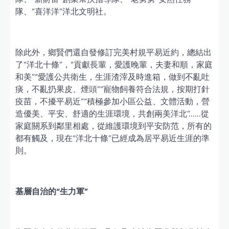
隊、“喜洋洋”洋北文明社。
除此外，鄉賢們還自發修訂完美村規平易近約，總結出
了“洋北十條”，“貢獻長輩，愛護晚輩，夫妻和順，家庭
和美”“愛護公共衛生，生涯渣滓及時進箱，做到不亂吐
痰，不亂扔果皮、煙頭”“寵物飼養符合法規，按期打針
疫苗，不擾平易近”“積極參加小區公益、文體活動，營
造優美、平安、舒適的生涯環境，共創兩美洋北”……從
家庭關系到鄰里相處，從維護環境到平安防范，所有的
都有觸及，現在“洋北十條”已經成為居平易近生涯的準
則。
基層自治的“生力軍”