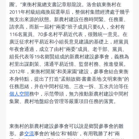
團’。”東衡村黨總支書記章順龍說。洛舍鎮東衡村在
2011年村級組織換屆選舉后，整個村集體經濟處于幾乎
無支出來源的狀態。新農村建設任務時間緊、任務重、
請求高，而新一屆村“兩委”班子成員只要6人，全村有
116名黨員、70多名村平易近代表，很難統一意見。在
廣泛征求村平易近和小組長意見建議的基礎上，經黨員
年夜會通過，成立了由村“兩委”成員、老干部、黨員、
組長代表等19名鄉賢組成的新農村建設參事會，義務為
村里出謀劃策、溝通平易近情、監督村務、推進發展。
2012年，東衡村開展“和美家園”建設，參事會結合東衡
本身特點，提出了打造“孟頫故鄉·書畫圣地·文明東衡”的
任務思緒，并在中間村征地、三改一拆、五水共治等任
個人空間
務中，示范帶頭，無力推動新農村建設中間村
集聚、農村地盤綜合管理等嚴重項目任務的落實。
東衡村的新農村建設參事會可以說是鄉賢參事會的雛
形。參
交流
事會的‘補位’和‘輔助’，有用戰勝了村“兩