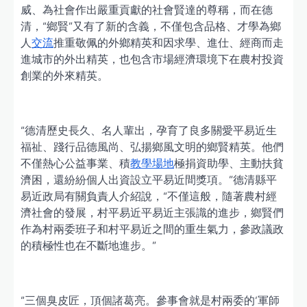
威、為社會作出嚴重貢獻的社會賢達的尊稱，而在德
清，“鄉賢”又有了新的含義，不僅包含品格、才學為鄉
人
交流
推重敬佩的外鄉精英和因求學、進仕、經商而走
進城市的外出精英，也包含市場經濟環境下在農村投資
創業的外來精英。
“德清歷史長久、名人輩出，孕育了良多關愛平易近生
福祉、踐行品德風尚、弘揚鄉風文明的鄉賢精英。他們
不僅熱心公益事業、積
教學場地
極捐資助學、主動扶貧
濟困，還紛紛個人出資設立平易近間獎項。”德清縣平
易近政局有關負責人介紹說，“不僅這般，隨著農村經
濟社會的發展，村平易近平易近主張識的進步，鄉賢們
作為村兩委班子和村平易近之間的重生氣力，參政議政
的積極性也在不斷地進步。”
“三個臭皮匠，頂個諸葛亮。參事會就是村兩委的‘軍師