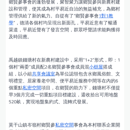
鄉賢參事會的蓬勃發展，聚智聚力讓鄉賢參與新農村建
設和管理，使其成為村平易近自治的無益補充，為鄉村
管理供給了新的氣力。自從有了“鄉賢參事會
1對1教
學
”，德清各個村均呈現出新面孔，平易近意有了暢通
渠道，平易近聲有了發言空間，群眾呼聲請求能夠獲得
及時回應。
禹越鎮錢塘村在新農村建設中，采用“1+2”形式，即：1
個村“兩委”成員配2名鄉賢參事會成員混
小樹屋
搭成
組，以小組
共享會議室
為單位認領包含水鄉風俗館、文
明禮堂、居家養老中間、便平易近服務中間等在內的6
個重點
私密空間
項目，在鄉賢的助力下，錢塘村不僅提
早3個月完成一切重點項目標建設，還收拾出可用地盤
520畝，實現地盤集約式、流轉式發展。
莫干山鎮岑嶺村鄉賢參
私密空間
事會為本村聯系企業開