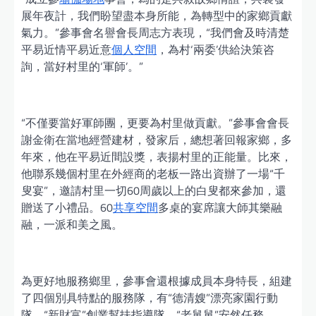
展年夜計，我們盼望盡本身所能，為轉型中的家鄉貢獻
氣力。”參事會名譽會長周志方表現，“我們會及時清楚
平易近情平易近意
個人空間
，為村‘兩委’供給決策咨
詢，當好村里的‘軍師’。”
“不僅要當好軍師團，更要為村里做貢獻。”參事會會長
謝金衛在當地經營建材，發家后，總想著回報家鄉，多
年來，他在平易近間設獎，表揚村里的正能量。比來，
他聯系幾個村里在外經商的老板一路出資辦了一場“千
叟宴”，邀請村里一切60周歲以上的白叟都來參加，還
贈送了小禮品。60
共享空間
多桌的宴席讓大師其樂融
融，一派和美之風。
為更好地服務鄉里，參事會還根據成員本身特長，組建
了四個別具特點的服務隊，有“德清嫂”漂亮家園行動
隊、“新財富”創業幫扶指導隊、“老舅舅”安然任務