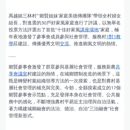
禹越鎮三林村“‘鄉賢姐妹’家庭美德傳播隊”帶領全村婦女
組長，對進選的30戶好家風家庭進行了評議，以無舉名
投票方法評選出了首批“十佳好家風
講座場地
”家庭，極
年夜地激發了參事會成員參與社會管理、服務村
1對1教
學
莊建設、傳播優秀文明
交流
、推進鄉風文明的熱情。
……
鄉賢參事會激發了群眾參與基層社會管理，服務新農
共
享會議室
村建設的熱情，在城鄉體制改造的佈景下，這
既是轉變村黨組織領導方法的一次摸索，也是對農村基
層社會管理的補充與完美。今朝，全縣摸索成立的17個
鄉賢參事會示范點，充足發揮本身在社會管理、公共服
務中的感化，不斷增強農村平易近主治理與自治活氣，
著力構建城鄉融會的法治、德治、自治“三治融會”社會
管理新形式。