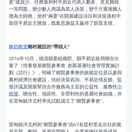
委”成員少、任務重和村平易近代表人數多、意見難統
一等問題，變少數人商議為眾人決策，變千斤重擔幾人
擔為大師挑，使村“兩委”在開展建設項目和決策過程中
加倍平易近主開放，既集思廣益又贏得了群眾支撐。
舞蹈教室
鄉村建設的“帶頭人”
2014年10月，德清縣委組織部、縣平易近政局聯合出
臺了《培養發展鄉賢參事會 創新基層社會管理實施計
劃（試行）》，明確了鄉賢參事會的效能定位是以參與
農村經濟社會建設，供給決策咨詢、平易近情反饋、監
督評議及開展幫扶合作服務為主旨的公益性、服務性
小
樹屋
、聯合性、地區性、非營利性的基層社會組織，并
在雷甸鎮洋北村率先試點成立了“鄉賢參事會”。
雷甸鎮洋北村的“鄉賢參事會”由47名從村里走出往的黨
員干部、教師、平易近間藝人、企業家擔任首批成員。