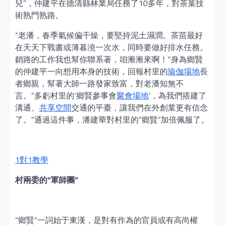
兒”，仲建平在德清縣林業局任務了10多年，對茶葉技
術熟門熟路。
“老潘，春季氣候偏干燥，要堅持泥土濕潤。茶苗最好
在天天下戰書或薄暮澆一次水，同時要做好排水任務。
銷路的工作我也幫你聯系著，咱漸漸來啊！”身為鄉賢
的仲建平一向想用本身的技術，回報村里的
瑜伽場地
長
者鄉親，幫著大師一路發家致富，對老潘知無不
言。“多虧村里的‘鄉賢參事會
聚會場地
’，為我們搭建了
溝通、
共享空間
交通的平臺，讓我們在外創業更有信念
了。”通過這件事，潘建華對村里的“鄉賢”加倍佩服了。
1對1教學
村兩委的“軍師團”
“鄉賢”一詞始于東漢，是對有作為的官員或有高尚權