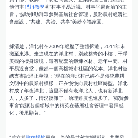
他們本
1對1教學
著“村事平易近議、村事平易近治”的主
旨，協助推動群眾參與基層社會管理，服務農村經濟社
會建設，“共建、共治、共享”美妙幸福家園。
據清楚，洋北村在2009年經歷了整體拆遷，2011年末
搬至東港。走進現在的洋北村，別致整齊的小樓，干凈
美觀的棲身環境，還有配套的鍛煉器材、老年中間、村
平易近食堂，儼然一個高檔城市社區的范本。洋北村黨
總支書記潘正華說：“現在的洋北村已經不是傳統農耕
文明中的農業村模樣，正在慢慢向農村社區轉型。洋北
村成了年夜洋北，這里不僅有老洋北人，也有新洋北
人，人多了，情況復雜了，治理難度也進步了。‘鄉賢參
事會’能讓各個領域中的精英在基層社會管理中發揮感
化，後果顯著。”
“成立參
瑜伽場地
事會，為的是共敘故鄉情誼，共襄發