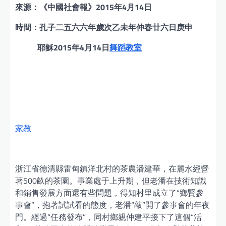
來源：《中國社會報》2015年4月14日
時間：孔子二五六六年歲次乙未年仲春廿六日庚申
耶穌2015年4月14日
舞蹈教室
家教
浙江省德清縣雷甸鎮洋北村的茶農潘建華，在麗水經營
著500畝的茶園。事業處于上升期，但老潘在技術知識
和銷售發展方面還有些問題，得知村里成立了“鄉賢參
事會”，抱著試試看的態度，老潘“敲”開了參事會的年夜
門。經過“任務發布”，同村鄉親仲建平接下了這個“活