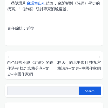
一些認識和
會議室出租
結論，會影響到《詩經》學史的
撰寫。”《詩經》研討專家劉毓慶說。
責任編輯：近復
Post
⟵
⟶
navigation
白色經典小說《紅巖》的創
林邁可的北平歲月 找九宮
作過程 找九宮格分享–文
格講座–文史–中國作家網
史–中國作家網
Search