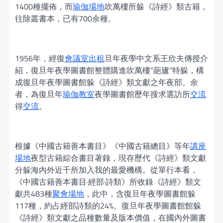
1400種擺佈，而
瑜伽場地
吹萬樓所躲《詩經》類古籍，
往除叢書本，已有700余種。
1956年，經復
會議室出租
旦年夜學中文系王欣夫傳授介
紹，復旦年夜學圖書館整體購進吹萬樓“葩廬”特躲，構
成復旦年夜學圖書館躲《詩經》類文獻之年夜部。余
者，為復旦年
瑜伽教室
夜學圖書館歷年搜求選訪所
交流
得
交流
。
根據《中國古籍善本書目》《中國古籍總目》等年
講座
場地
夜型古籍綜合書目著錄，現存歷代《詩經》類文獻
分躲海內外近千所加入我的最愛機構。從單行本看，
《中國古籍善本書目·經部·詩類》所收錄《詩經》類文
獻共483種
聚會場地
，此中，含復旦年夜學圖書館躲
117種，約占經部詩類的24%。復旦年夜學圖書館館躲
《詩經》類文獻之品種數量及版本價值，在國內外圖書