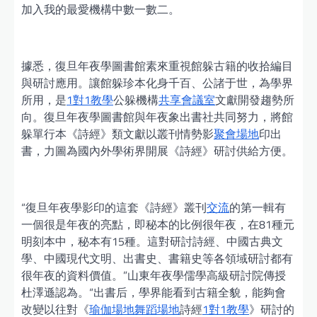
加入我的最愛機構中數一數二。
據悉，復旦年夜學圖書館素來重視館躲古籍的收拾編目
與研討應用。讓館躲珍本化身千百、公諸于世，為學界
所用，是
1對1教學
公躲機構
共享會議室
文獻開發趨勢所
向。復旦年夜學圖書館與年夜象出書社共同努力，將館
躲單行本《詩經》類文獻以叢刊情勢影
聚會場地
印出
書，力圖為國內外學術界開展《詩經》研討供給方便。
“復旦年夜學影印的這套《詩經》叢刊
交流
的第一輯有
一個很是年夜的亮點，即秘本的比例很年夜，在81種元
明刻本中，秘本有15種。這對研討詩經、中國古典文
學、中國現代文明、出書史、書籍史等各領域研討都有
很年夜的資料價值。”山東年夜學儒學高級研討院傳授
杜澤遜認為。“出書后，學界能看到古籍全貌，能夠會
改變以往對《
瑜伽場地
舞蹈場地
詩經
1對1教學
》研討的