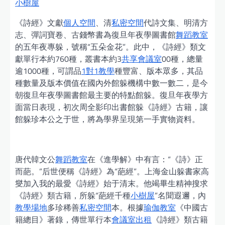
小樹屋
《詩經》文獻
個人空間
、清
私密空間
代詩文集、明清方
志、彈詞寶卷、古錢幣書為復旦年夜學圖書館
舞蹈教室
的五年夜專躲，號稱“五朵金花”。此中，《詩經》類文
獻單行本約760種，叢書本約3
共享會議室
00種，總量
逾1000種，可謂品
1對1教學
種豐富、版本眾多，其品
種數量及版本價值在國內外館躲機構中數一數二，是今
朝復旦年夜學圖書館最主要的特點館躲。復旦年夜學方
面當日表現，初次周全影印出書館躲《詩經》古籍，讓
館躲珍本公之于世，將為學界呈現第一手實物資料。
唐代韓文公
舞蹈教室
在《進學解》中有言：“《詩》正
而葩。”后世便稱《詩經》為“葩經”。上海金山躲書家高
燮加入我的最愛《詩經》始于清末。他竭畢生精神搜求
《詩經》類古籍，所躲“葩經千種
小樹屋
”名聞遐邇，內
教學場地
多珍稀善
私密空間
本。根據
瑜伽教室
《中國古
籍總目》著錄，傳世單行本
會議室出租
《詩經》類古籍