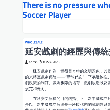
There is no pressure w
Skip
to
Soccer Player
content
WHOLESALE
延安戲劇的經歷與傳統
admin
03/24/2025
延安戲劇作為一種很是奇特的文明景象，其
的束縛區戲劇傳統——“新陳代謝”、平易近族
劇政策的制訂、戲劇步隊的培育、戲劇改造以及
規范和走向。
在延安文藝標的目的的指引下，新中國成立后
是以，新中國成立后很長一段時代內的戲劇體系