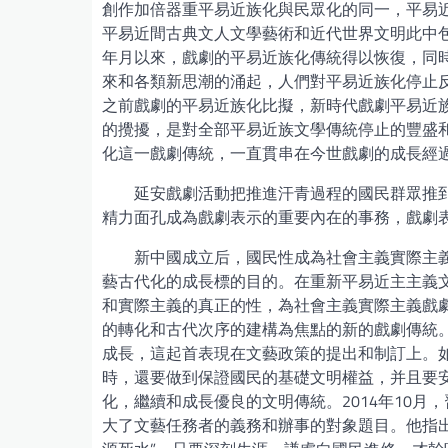
創作加倍器重平易近族化與民眾化的同一，平易
平易近間古典文人文學藝術和近代世界文明此中包
年月以來，戲劇的平易近族化傳統得以恢復，同
來和各類新思潮的涌起，人們對平易近族化停止
之前戲劇的平易近族化比擬，新時代戲劇平易近
的攪擾，是對全部平易近族文學傳統停止的豐盛
化這一戲劇傳統，一直貫串在今世戲劇的成長經
延安戲劇活動把推進汗青過程的國民群眾推
精力面孔成為戲劇表示的重要內在的事務，戲劇
新中國成立后，國民性成為社會主義實際主
藝古代化的成長標的目的。在重新平易近主主義
和實際主義的真正的性，為社會主義實際主義戲
的轉化和古代次序的建構為焦點的新的戲劇傳統
成長，這起首表現在文藝政策的提出和制訂上。如
時，還要做到保證國民的基礎文明權益，并且要
化，繼續和成長優良的文明傳統。2014年10月
大了文藝任務者的義務和辦事的對象題目。他指