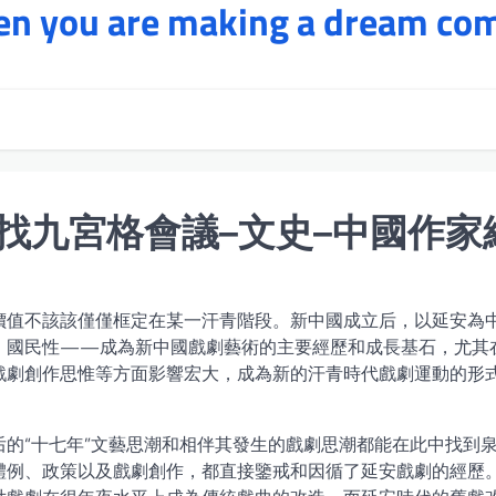
hen you are making a dream co
找九宮格會議–文史–中國作家
價值不該該僅僅框定在某一汗青階段。新中國成立后，以延安為
性、國民性——成為新中國戲劇藝術的主要經歷和成長基石，尤其
戲劇創作思惟等方面影響宏大，成為新的汗青時代戲劇運動的形
的“十七年”文藝思潮和相伴其發生的戲劇思潮都能在此中找到
體例、政策以及戲劇創作，都直接鑒戒和因循了延安戲劇的經歷