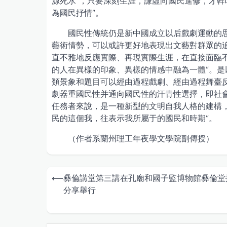
源死水”，只要深刻生涯，謙虛向國民進修，才幹
為國民抒情”。
國民性傳統仍是新中國成立以后戲劇運動的
藝術情勢，可以或許更好地表現出文藝對群眾的
直不雅地反應實際、再現實際生涯，在直接面臨
的人在異樣的印象、異樣的情感中融為一體”。
類景象和題目可以經由過程戲劇、經由過程舞臺
劇器重國民性并通向國民性的汗青性選擇，即社
任務者來說，是一種新型的文明自我人格的建構，
民的這個我，往表示我所屬于的國民和時期”。
（作者系蘭州理工年夜學文學院副傳授）
Post
⟵
彝倫講堂第三講在孔廟和國子監博物館彝倫堂
navigation
分享舉行