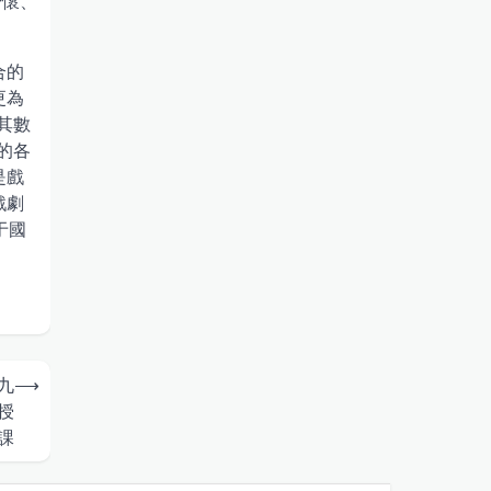
抒懷、
合的
更為
其數
的各
是戲
戲劇
于國
九
⟶
授
課