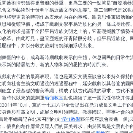
近間藝術情勢獲得更普遍的器重，更為主要的一點就是“自發地器
含文學藝術對于發明平易近族文學的意義”。第二個時代是20世
時也將變更著的時期作為表示的內在的事務。跟著思惟束縛活動
反思和從頭評價，構成了戲劇文學平易近族化的另一條成長途徑
族化的尋求是基于全部平易近族文明之上的，它基礎擺脫了情勢
和改革。由此可見，盡管歷經的汗青階段分歧，但平易近族化、
過歷程中，并以分歧的戲劇情勢詳細浮現出來。
到舞臺的中心，成為新時期戲劇表示的主體，休息國民的日常生
表示新的階層氣力、新的人物和新的思惟的時期到來。
義戲劇古代性的最高表現。這也是延安文藝座談會以來持久保持
文明向社會主義文明過渡的經過歷程中，延安戲劇以其普遍的國
劇確立了最基礎的審美準繩，構成了以古代認識的尋求、古代不
。新時代以來的戲劇運
瑜伽教室
動也繼續了這一國民性傳統并停
2011年10月，黨的十七屆六中全會提出在鼎力成長文明工作的
安身進步前輩文明，施展文明引領時髦、教導國民、辦事社會的
，習近平總書記在北京召開的文
1對1教學
藝任務座談會長進一個步
出，優良的創作應當反應人們的審美尋求，由於國民是文藝創作的