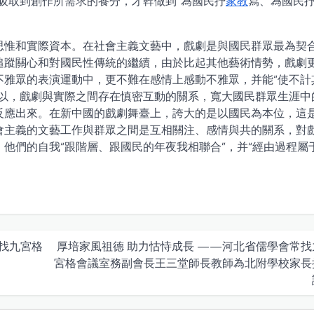
吸取到創作所需求的養分，才幹做到“為國民抒
家教
寫、為國民
思惟和實際資本。在社會主義文藝中，戲劇是與國民群眾最為契
追蹤關心和對國民性傳統的繼續，由於比起其他藝術情勢，戲劇
不雅眾的表演運動中，更不難在感情上感動不雅眾，并能“使不計
是以，戲劇與實際之間存在慎密互動的關系，寬大國民群眾生涯中
反應出來。在新中國的戲劇舞臺上，誇大的是以國民為本位，這
會主義的文藝工作與群眾之間是互相關注、感情與共的關系，對
他們的自我“跟階層、跟國民的年夜我相聯合”，并“經由過程屬
找九宮格
厚培家風祖德 助力怙恃成長 ——河北省儒學會常找
宮格會議室務副會長王三堂師長教師為北附學校家長