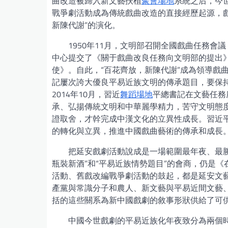
曲改造被歸入新文藝扶植
聚會場地
系統之后，今
戰爭劇活動成為傳統戲曲改造的直接經歷起源，戲
新陳代謝”的演化。
1950年11月，文明部召開全國戲曲任務會
中心提交了《關于戲曲改良任務向文明部的提出
使》。自此，“百花齊放，新陳代謝”成為領導戲
記屢次誇大優良平易近族文明的傳承題目，要保持
2014年10月，習近
舞蹈場地
平總書記在文藝任務
承、弘揚傳統文明和中華麗學精力，苦守文明態
證取舍，才幹完成中漢文化的立異性成長。習近平
的轉化與立異，推進中國戲曲藝術的傳承和成長
把延安戲劇活動說成是一場範圍最年夜、最
瓶裝新酒”和“平易近族情勢題目”的會商，仍是
活動、舊戲改編戰爭劇活動的鼓起，都是延安文
產黨與常識分子和農人、新文藝與平易近間文藝
括的這些關系為新中國戲劇的敘事形狀供給了可
中國今世戲劇的平易近族化年夜致分為兩個時