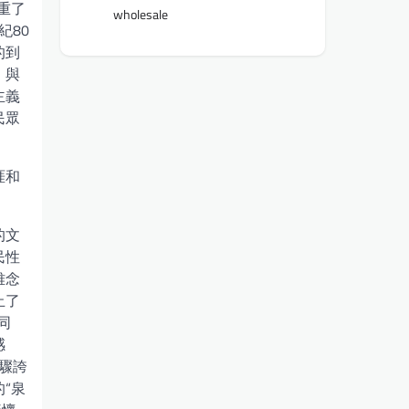
重了
wholesale
紀80
的到
。與
主義
民眾
涯和
的文
民性
雅念
止了
同
感
驟誇
“泉