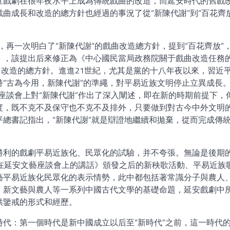
世戲劇在很年夜水平上成為傳統戲曲的改造，而延安時代的舊戲
曲成長和改造的總方針也經過的事況了從“新陳代謝”到“百花齊
議，再一次明白了“新陳代謝”的戲曲改造總方針，提到“百花齊放”
》，該提出后來修正為《中心國民當局政務院關于戲曲改造任務
曲改造的總方針。進進21世紀，尤其是黨的十八年夜以來，習近
“古為今用，新陳代謝”的準繩，對平易近族文明停止立異成長
座談會上對“新陳代謝”作出了深入闡述，即在新的時期前提下，
度，既不克不及保守也不克不及排外，只要做到對古今中外文明
總書記指出，“新陳代謝”就是辯證地繼續和拋棄，從而完成傳
。
勝利的戲劇平易近族化、民眾化的試驗，并不夸張。無論是後期的
《在延安文藝座談會上的講話》頒發之后的新秧歌活動、平易近族
藝平易近族化民眾化的表示情勢，此中都包括著常識分子與農人
、新文藝與農人等一系列中國古代文學的基礎命題，延安戲劇中
供鑒戒的形式和經歷。
代：第一個時代是新中國成立以后至“新時代”之前，這一時代