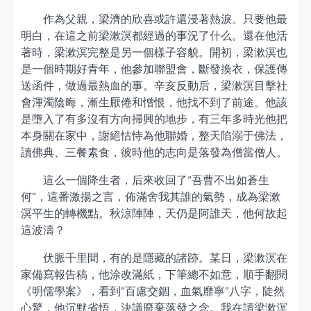
作為父親，梁濟的欣喜或許還浸著熱淚。只要他最
明白，在這之前梁漱溟都經過的事況了什么。還在他活
著時，梁漱溟完整是另一個樣子容貌。開初，梁漱溟也
是一個時期好青年，他參加聯盟會，斷發換衣，保護傳
送函件，做過最熱血的事。辛亥反動后，梁漱溟目擊社
會渾濁陰晦，漸生厭倦和憎恨，他找不到了前途。他該
是墮入了有多沒有方向掃興的地步，有三年多時光他把
本身關在家中，謝絕怙恃為他聯婚，整天陷溺于佛法，
讀佛典、三餐素食，彼時他的志向是落發為僧當僧人。
這么一個降生者，后來收回了“吾曹不出如蒼生
何”，這番激揚之言，佈滿舍我其誰的氣勢，成為梁漱
溟平生的轉機點。秋涼陣陣，天仍是阿誰天，他何故起
這波濤？
伏脈千里間，有的是隱藏的諸跡。某日，梁漱溟在
家備寫報告稿，他涂改滿紙，下筆總不如意，順手翻閱
《明儒學案》，看到“百慮交錮，血氣靡寧”八字，陡然
心驚，他沉默省悟，決議廢棄落發之念。我在讀梁漱溟