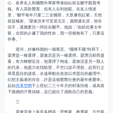
心，各界名人和國際外專家學者紛紜前去鄒平觀賞考
核。有人高歌贊賞，也有人尖利批駁。在友人憶述
里，“鄒平每年只要二三全國雨，大眾膚色紅紫，天然
前提極差。”梁漱溟本可安居北京，過閑適生涯，他非
但不，還攜妻兒一同住在鄒平。他說：“由於此事太年
夜，全部的占據了我的性命，我一切都無有了，只要這
件事。”
渡河，好像時期的一個寓言。“國將不國”時局下，
梁濟是一種選擇，梁漱溟是另一種選擇。梁濟沉郁而盡
看，有力轉變近況，他選擇了殉道。梁漱溟是另一類人
的代表，他盡力在找盼望，不空口說不埋怨，起而行之
尋覓題目的謎底，永遠舉動在孜孜以求題目的處理中。
幻想主義者的存在，許是這個實際社會的最年夜榮幸。
起始
共享空間
于上世紀二三十年月的村落扶植，成為當
下接續的汗青頭緒，這已超出了成敗自己的意義。
三
梁漱溟身上有良多標簽：思惟家、教導家、古代新