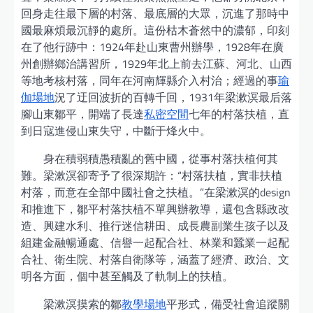
回身走往最下層的村落、最底層的大眾，沉進了那時中
國最麻煩最沉靜的處所。這份枯木蒼然中的濃郁，印刻
在了他行跡中：1924年赴山東曹州辦學，1928年在廣
州創辦鄉治講習所，1929年北上前去江蘇、河北、山西
等地考核村落，同年在河南輝縣介入村治；經過的事
瑜
伽場地
況了迂回波折的百轉千回，1931年梁漱溟最后落
腳山東鄒平，開端了長達
私密空間
七年的村落扶植，直
到日寇進侵山東失守，中斷于烽火中。
身在積弱積愚積亂的舊中國，從事村落扶植何其
難。梁漱溟卻寄予了很深期許：“村落扶植，實非扶植
村落，而意在全部中國社會之扶植。”在梁漱溟的design
和推進下，鄒平村落扶植不單興辦教導，還包含縣政改
造、興建水利、推行迷信耕田、成長農副業生孩子以及
組建金融暢通處、信譽一起配合社、林業和蠶業一起配
合社、衛生院、村落自衛隊等，涵蓋了經濟、政治、文
明各方面，個中甚至觸及了軌制上的扶植。
梁漱溟摸索的鄒
教學場地
平形式，備受社會追蹤關