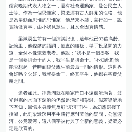
儒家晚期代表人物之一，還有社會運動家、愛公民主人
士等。作為一個思惟家，梁漱溟有古人鮮見的性格，他
是為舉動而思惟的思惟家，他歷來不裝，言行如一，說
實話做真事，由小我見眾生，且又全因真情感。
梁漱溟生前有一個演講記憶，這年他已93歲高齡。
記憶里，他鏗鏘的語調，挺直的腰板，舉手投足間的力
道，全然不像耄耋老者。他說：“我不是一個墨客，我
是一個要拼命干的人，我平生是拼命干。”不知此刻他
能否想起，昔時面臨父親生前最后一問的情形。這世界
會好嗎？欠好，我就拼命干。終其平生，他都在答覆父
親之問。
逝者如此。凈業湖就在離家門口不遠處流淌著，波
光粼粼的水面下深潛的仍然是洶涌和彭湃。假若梁濟地
下有知，回憶本身義無反顧“渡河”而往，為幻想選擇了
撲滅，此刻梁漱溟用平生踐行應對著他的疑問，公無渡
河，公竟渡河，這八個字被付與了全新的意義，梁濟必
定是欣喜的。