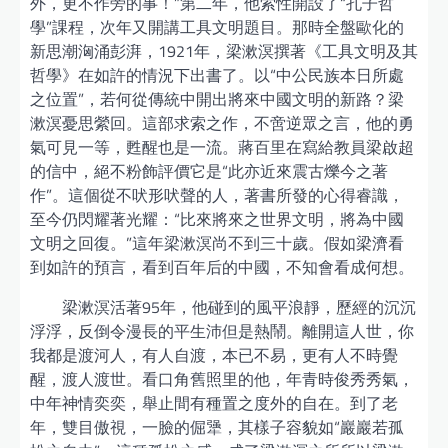
外，更不作旁的事！”第二年，他索性開設了“孔子哲
學”課程，次年又開講工具文明題目。那時全盤歐化的
新思潮洶涌彭湃，1921年，梁漱溟撰著《工具文明及其
哲學》在如許的情況下出書了。以“中公民族本日所處
之位置”，若何從傳統中開出將來中國文明的新路？梁
漱溟憂思縈回。這部求索之作，不啻逆眾之言，他的勇
氣可見一等，甦醒也是一流。蔣百里在寫給教員梁啟超
的信中，絕不粉飾評價它是“此亦近來震古爍今之著
作”。這個從不吠形吠聲的人，著書所發的心得睿識，
至今仍閃耀著光耀：“比來將來之世界文明，將為中國
文明之回復。”這年梁漱溟尚不到三十歲。假如梁濟看
到如許的預言，看到百年后的中國，不知會看成何想。
梁漱溟活著95年，他碰到的風平浪靜，歷經的沉沉
浮浮，反倒令漫長的平生沛但是熱鬧。離開這人世，你
我都是渡河人，有人自渡，本已不易，更有人不時覺
醒，渡人渡世。看口角舊照里的他，年青時俊秀秀氣，
中年神情奕奕，舉止間有種置之度外的自在。到了老
年，雙目傲視，一臉的倔犟，其樣子容貌如“巖巖若孤