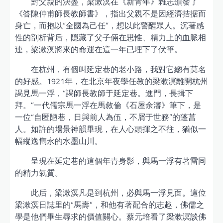
對父親的決盡，梁漱溟在《新青年》雜志頒發了
《答陳仲甫師長教師書》，指出父親不是因經濟拮据而
身亡，而抱以“全國為己任”，想以此警醒眾人。沉著感
性的剖析背后，隱藏了父子倆在思惟、精力上的血脈相
連，梁漱溟將來的命運在這一年已埋下了伏筆。
在杭州，有個叫延定巷的老小路，我對它總有莫名
的好感。1921年，在北京年夜學任教的梁漱溟離開杭州
謁見馬一浮，“謁師長教師于延定巷。進門，長揖下
拜。”一代儒宗馬一浮在馬敘倫《石屋余瀋》筆下，是
一位“自匿陋巷，日與前人為伍，不屑于世務”的蓬菖
人。如許的場景神韻畢現，在人心頭揮之不往，猶似一
幅縱逸雋永的水墨山川。
呈現在延定巷的這個年青身影，與馬一浮有著雷同
的精力氣質。
此后，梁漱溟凡是到杭州，必與馬一浮見面。這位
梁漱溟日誌里的“馬壽”，和他有著配合的志趣，佛儒之
學是他們畢生尋求的價值關心。蔡元培看了梁漱溟談佛