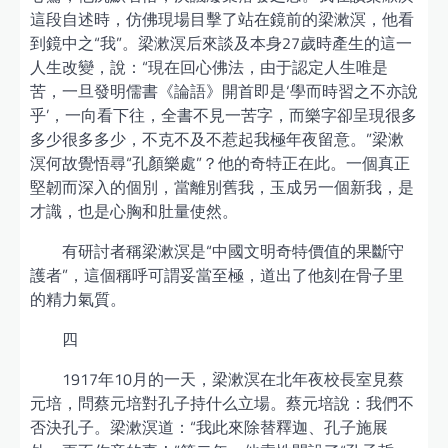
這段自述時，仿佛現場目擊了站在鏡前的梁漱溟，他看
到鏡中之“我”。梁漱溟后來談及本身27歲時產生的這一
人生改變，說：“現在回心佛法，由于認定人生唯是
苦，一旦發明儒書《論語》開首即是‘學而時習之不亦說
乎’，一向看下往，全書不見一苦字，而樂字卻呈現很多
多少很多多少，不克不及不惹起我極年夜留意。”梁漱
溟何故覺悟尋“孔顏樂處”？他的奇特正在此。一個真正
堅韌而深入的個別，當離別舊我，玉成另一個新我，是
才識，也是心胸和肚量使然。
有研討者稱梁漱溟是“中國文明奇特價值的果斷守
護者”，這個稱呼可謂妥當至極，道出了他刻在骨子里
的精力氣質。
四
1917年10月的一天，梁漱溟在北年夜校長室見蔡
元培，問蔡元培對孔子持什么立場。蔡元培說：我們不
否決孔子。梁漱溟道：“我此來除替釋迦、孔子施展