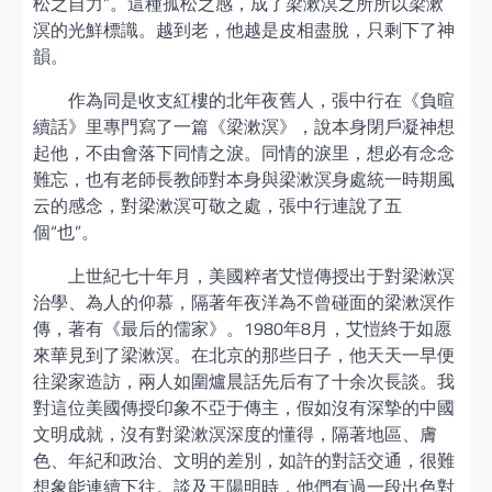
松之自力”。這種孤松之感，成了梁漱溟之所所以梁漱
溟的光鮮標識。越到老，他越是皮相盡脫，只剩下了神
韻。
作為同是收支紅樓的北年夜舊人，張中行在《負暄
續話》里專門寫了一篇《梁漱溟》，說本身閉戶凝神想
起他，不由會落下同情之淚。同情的淚里，想必有念念
難忘，也有老師長教師對本身與梁漱溟身處統一時期風
云的感念，對梁漱溟可敬之處，張中行連說了五
個“也”。
上世紀七十年月，美國粹者艾愷傳授出于對梁漱溟
治學、為人的仰慕，隔著年夜洋為不曾碰面的梁漱溟作
傳，著有《最后的儒家》。1980年8月，艾愷終于如愿
來華見到了梁漱溟。在北京的那些日子，他天天一早便
往梁家造訪，兩人如圍爐晨話先后有了十余次長談。我
對這位美國傳授印象不亞于傳主，假如沒有深摯的中國
文明成就，沒有對梁漱溟深度的懂得，隔著地區、膚
色、年紀和政治、文明的差別，如許的對話交通，很難
想象能連續下往。談及王陽明時，他們有過一段出色對