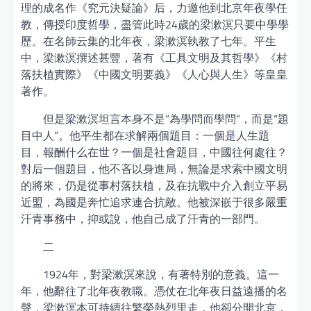
理的成名作《究元決疑論》后，力邀他到北京年夜學任
教，傳授印度哲學，盡管此時24歲的梁漱溟只要中學學
歷。在名師云集的北年夜，梁漱溟執教了七年。平生
中，梁漱溟撰述甚豐，著有《工具文明及其哲學》《村
落扶植實際》《中國文明要義》《人心與人生》等皇皇
著作。
但是梁漱溟坦言本身不是“為學問而學問”，而是“題
目中人”。他平生都在求解兩個題目：一個是人生題
目，報酬什么在世？一個是社會題目，中國往何處往？
對后一個題目，他不吝以身進局，無論是求索中國文明
的將來，仍是從事村落扶植，及在抗戰中介入創立平易
近盟，為國是奔忙追求連合抗敵。他被深嵌于很多嚴重
汗青事務中，抑或說，他自己成了汗青的一部門。
二
1924年，對梁漱溟來說，有著特別的意義。這一
年，他辭往了北年夜教職。憑仗在北年夜日益遠播的名
聲，梁漱溟本可持續往繁榮熱烈里走，他卻分開北京，