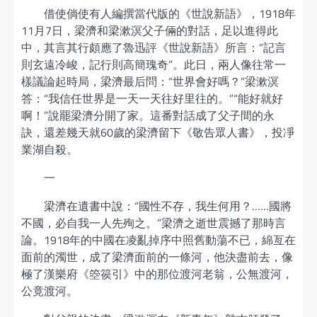
借使倘使有人編撰當代版的《世說新語》，1918年
11月7日，梁濟和梁漱溟父子倆的對話，足以進得此
中，其言其行頗應了魯迅評《世說新語》所言：“記言
則玄遠冷峻，記行則高簡瑰奇”。此日，兩人像往常一
樣議論起時局，梁濟最后問：“世界會好嗎？”梁漱溟
答：“我信任世界是一天一天往好里往的。”“能好就好
啊！”說罷梁濟分開了家。這番對話成了父子間的永
訣，還差幾天就60歲的梁濟留下《敬告眾人書》，投凈
業湖自殺。
一
梁濟在遺書中說：“國性不存，我生何用？……國將
不國，必自我一人先殉之。”梁濟之逝世震撼了那時言
論。1918年的中國在凌亂掉序中照舊動蕩不已，綿亙在
面前的濁世，成了梁濟面前的一條河，他決盡前去，像
極了漢樂府《箜篌引》中的那位渡河老翁，公無渡河，
公竟渡河。