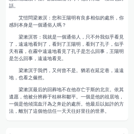
話。
艾愷問梁漱溟：您和王陽明有良多相似的處所，你
感到本身是一個通俗人嗎？
梁漱溟答：我就是一個通俗人，只不外我似乎看見
了，遠遠地看到了，看到了王陽明，看到了孔子，似乎
天有霧，在霧中遠遠地看見了孔子是怎么回事，王陽明
是怎么回事，遠遠地看見。
梁漱溟于我們，又何曾不是。猶若在延定巷，遠遠
地，也看之儼然。
梁漱溟最后的回葬地不在他存亡于斯的北京。依其
遺愿，他被分辨葬于桂林和鄒平。一個是他的祖居地，
一個是他傾瀉血汗為之奔赴的處所。他最后以如許的方
法，離別了這個他信任一天天往好里往的世界。
Post