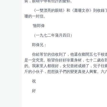
裝，眼睛中帶有些許的憂郁。
《一雙漂亮的眼睛》和《蕭珊文存》則收錄了蕭
珊的一封信。
“
致郎偉
（一九七二年蒲月四日）
郎偉兄：
你給芾甘的信收到了，他還在鄉間五七干校
是一交究竟。盼望你好好珍重身材，七十二歲在
的。我家里人都很好，女兒曾經成婚了，兒子往鄉
斤的小伙子，想想孩子們的變更真使人興奮。六
祝
好