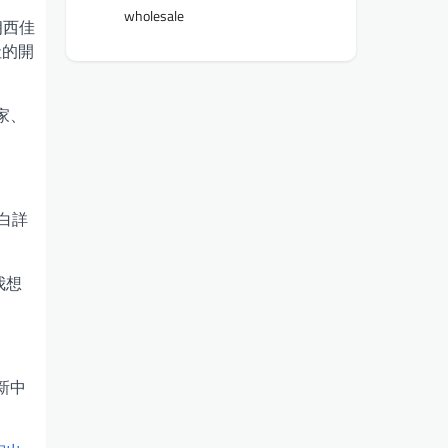
wholesale
朗西佳
社的開
家、
白詳
我想
新中