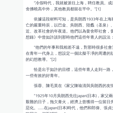
“冷假時代，我就被派往上海，聘任教員。
舍拂曉高中外，其他教員都留在平中。”[1]
依據這段材料可知，是吳朗西1933年在上
亡的嚴重時辰，以巴金、吳朗西、陸蠡（圣泉）
近、改革社會的年夜道。他們以為黌舍即社會，
想錄》中曾如許談到那時他們這些年青人的設法
“他們的年事和我相差不遠，對那時很多社會
在青年一代身上，想設定一個比擬干凈的周遭的
的幻想教導。”[2]
恰是出于如許的目標，這些年青人走到一路
一些有效的好青年。
張蓉、陳毛英在《家父陳瑜清與吳朗西的友
“1925年10月吳朗西先往japan(日本
艱難的日子，拖欠膏火，經濟上曾獲得一位留日
惡化。……在japan(日本)時代，他們和郎偉