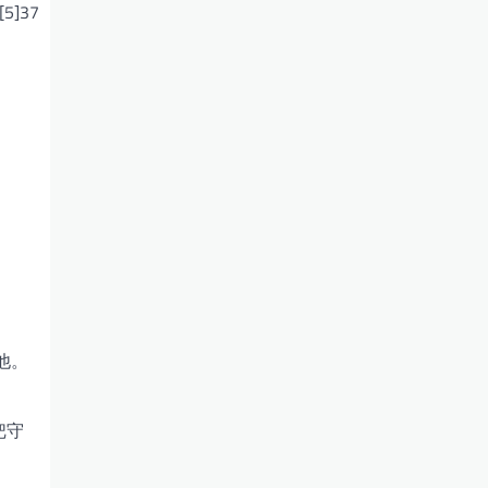
5]37
他。
把守