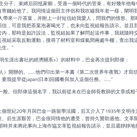
田主分子。束縛后回抵家鄉，受過一個時代的管束，有好幾年他每
有寄錢給他了。我同情這個田主伴侶和我吹噓我年老一樣，闡明
托人帶來一斤茶葉，并附上一封短信給我愛人，問我們的情形。那
回信，可是我把茶葉泡著喝光了，也未向監視組報告請示。並且
套內，那時是如許設法，監視組如果了解問起這件事，我就隨時
監視組采取反動運動，搜尋了材料室和煤氣間兩處牛棚，查出我
生。”
和文明生涯出書社的經濟關系>》的材料中，巴金再次提到郎偉：
人）開辦的。……他們印出第一本書《第二次世界年夜戰》才寫
提早從japan(日本)回國餐與加入這個任務。……”
統一般。但郎偉這個名字，我以前從未在巴金師長教師的文章或相
個世紀20年月與巴金一路留學法國，后又介入了1935年文明生
束。后生涯艱苦，巴金很同情他的遭受，曾持久贊助過他。文革
老那時并未將此事向上海作協文革監視組報告請示，並且還靜靜地