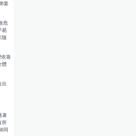
弟黌
族危
平易
《隨
望依靠
全體
造出
過著
有所
師同