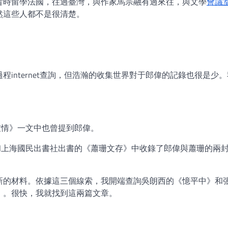
昔時留學法國，往過臺灣，與作家馬宗融有過來往，與文學
會議
然這些人都不是很清楚。
internet查詢，但浩瀚的收集世界對于郎偉的記錄也很是少
友情》一文中也曾提到郎偉。
和上海國民出書社出書的《蕭珊文存》中收錄了郎偉與蕭珊的兩
新的材料。依據這三個線索，我開端查詢吳朗西的《憶平中》和
》。很快，我就找到這兩篇文章。