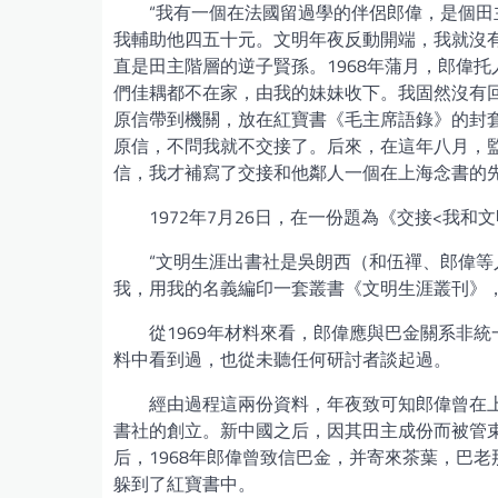
“我有一個在法國留過學的伴侶郎偉，是個
我輔助他四五十元。文明年夜反動開端，我就沒
直是田主階層的逆子賢孫。1968年蒲月，郎偉
們佳耦都不在家，由我的妹妹收下。我固然沒有
原信帶到機關，放在紅寶書《毛主席語錄》的封
原信，不問我就不交接了。后來，在這年八月，
信，我才補寫了交接和他鄰人一個在上海念書的先
1972年7月26日，在一份題為《交接<我
“文明生涯出書社是吳朗西（和伍禪、郎偉等
我，用我的名義編印一套叢書《文明生涯叢刊》，要我
從1969年材料來看，郎偉應與巴金關系非
料中看到過，也從未聽任何研討者談起過。
經由過程這兩份資料，年夜致可知郎偉曾在上
書社的創立。新中國之后，因其田主成份而被管
后，1968年郎偉曾致信巴金，并寄來茶葉，巴
躲到了紅寶書中。