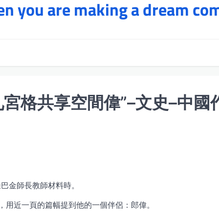
hen you are making a dream co
宮格共享空間偉”–文史–中國
躲巴金師長教師材料時。
本上，用近一頁的篇幅提到他的一個伴侶：郎偉。