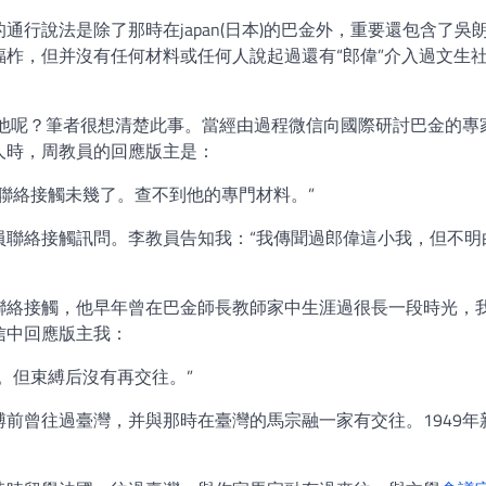
行說法是除了那時在japan(日本)的巴金外，重要還包含了吳
柞，但并沒有任何材料或任何人說起過還有“郎偉”介入過文生
有他呢？筆者很想清楚此事。當經由過程微信向國際研討巴金的專
人時，周教員的回應版主是：
聯絡接觸未幾了。查不到他的專門材料。”
員聯絡接觸訊問。李教員告知我：“我傳聞過郎偉這小我，但不明
聯絡接觸，他早年曾在巴金師長教師家中生涯過很長一段時光，
信中回應版主我：
。但束縛后沒有再交往。”
前曾往過臺灣，并與那時在臺灣的馬宗融一家有交往。1949年