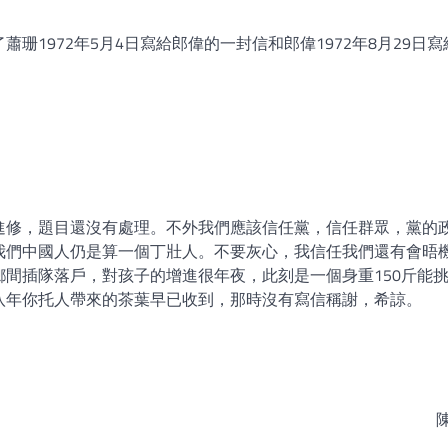
珊1972年5月4日寫給郎偉的一封信和郎偉1972年8月29日寫
進修，題目還沒有處理。不外我們應該信任黨，信任群眾，黨的
我們中國人仍是算一個丁壯人。不要灰心，我信任我們還有會晤
間插隊落戶，對孩子的增進很年夜，此刻是一個身重150斤能
八年你托人帶來的茶葉早已收到，那時沒有寫信稱謝，希諒。