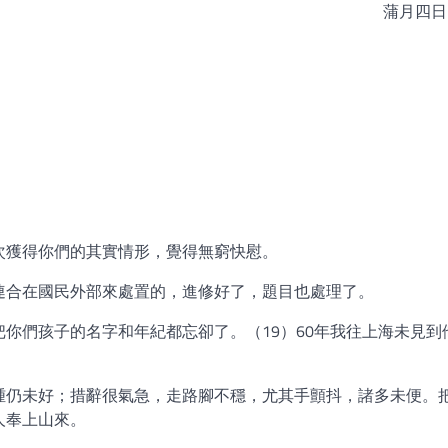
蒲月四日[
。
次獲得你們的其實情形，覺得無窮快慰。
連合在國民外部來處置的，進修好了，題目也處理了。
你們孩子的名字和年紀都忘卻了。（19）60年我往上海未見到
腫仍未好；措辭很氣急，走路腳不穩，尤其手顫抖，諸多未便。
人奉上山來。