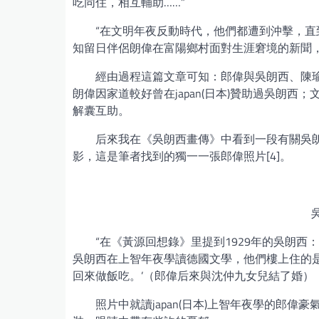
吃同住，相互輔助……”
“在文明年夜反動時代，他們都遭到沖擊，直到
知留日伴侶朗偉在富陽鄉村面對生涯窘境的新聞，都
經由過程這篇文章可知：郎偉與吳朗西、陳瑜清
朗偉因家道較好曾在japan(日本)贊助過吳朗
解囊互助。
后來我在《吳朗西畫傳》中看到一段有關吳朗西
影，這是筆者找到的獨一一張郎偉照片[4]。
“在《黃源回想錄》里提到1929年的吳朗
吳朗西在上智年夜學讀德國文學，他們樓上住的
回來做飯吃。’（郎偉后來與沈仲九女兒結了婚）
照片中就讀japan(日本)上智年夜學的郎