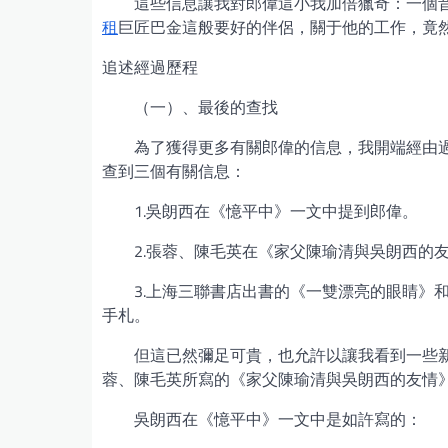
這些信息讓我對郎偉這小我加倍獵奇：一個
租
巨匠巴金這般要好的伴侶，關于他的工作，竟
追述經過歷程
（一）、最後的查找
為了獲得更多有關郎偉的信息，我開端經由過程
查到三個有關信息：
1.吳朗西在《憶平中》一文中提到郎偉。
2.張蓉、陳毛英在《家父陳瑜清與吳朗西的
3.上海三聯書店出書的《一雙漂亮的眼睛》
手札。
但這已然彌足可貴，也允許以讓我看到一些
蓉、陳毛英所寫的《家父陳瑜清與吳朗西的友情
吳朗西在《憶平中》一文中是如許寫的：