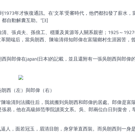
1973年才恢復通訊。在‘文革’受審時代，他們都扣發了薪水，
自動解囊互助。”[3]
、張貞夫、孫俍工、穩重及黃源等人關系親密；1925～192
西；文革開端后，當吳朗西、陳瑜清得知郎偉在富陽鄉村生涯困苦，
與郎偉在japan(日本)的記載，並且還附有一張吳朗西與郎偉
吳朗西（左）與郎偉（右）
西：‘陳瑜清到法國往后，我就搬到吳朗西和郎偉的居處。郎偉是富
是張易，他在高級師范學院讀英文系。吳、郎兩位白日到黌舍，
偉豪氣逼人，面若冠玉，眉清目朗，身穿筆直西裝。而吳朗西則一身