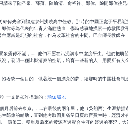
成果請來了陸圣泉、薛藩、陳瑜清、俞福祚、郎偉。除開郎偉往兄
海將郎偉先容到福建泉州拂曉高中任教。那時的中國正處于平易近
、郎偉等為代表的年青人滿腔熱血，傷時感事地摸索一條救國救
黌舍應當是幻想的社會，作為改革社會的中間。巴金師長教師在
：
景象覺得不滿，……他們不愿在污泥溝水中虛度平生。他們把盼
狀況，發明一種比擬清爽的空氣，培育一些新的人，用愛所有人
，抱著統一個目的，做著統一個漂亮的夢，給那時的中國社會制
情》一文是如許描寫的：
瑜伽場地
)，家父兩個月后前去東京。……在最後的兩年里，他（吳朗西）生涯拮据
先生郎偉的輔助，直到他考取四川省留日庚款官費生時，經濟才
、張貞夫、孫俍工、穩重及后來的黃源有過配合生涯的經過的事況，大