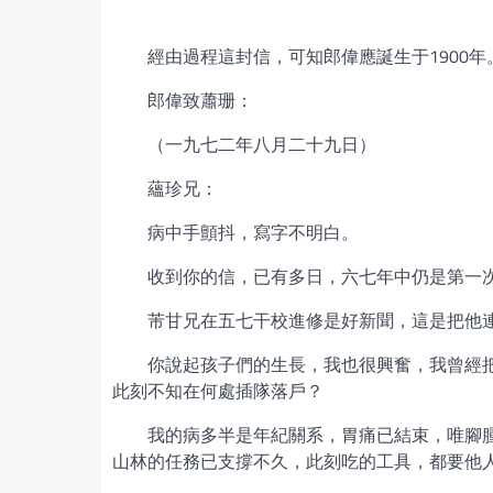
經由過程這封信，可知郎偉應誕生于1900年
郎偉致蕭珊：
（一九七二年八月二十九日）
蘊珍兄：
病中手顫抖，寫字不明白。
收到你的信，已有多日，六七年中仍是第一
芾甘兄在五七干校進修是好新聞，這是把他
你說起孩子們的生長，我也很興奮，我曾經把
此刻不知在何處插隊落戶？
我的病多半是年紀關系，胃痛已結束，唯腳
山林的任務已支撐不久，此刻吃的工具，都要他