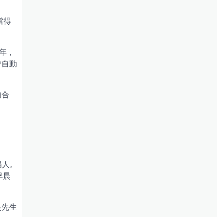
當得
7年，
曾自動
的合
陽人。
早晨
是先生