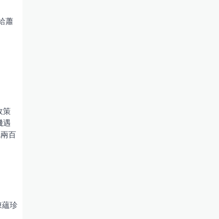
給蕭
政策
機遇
挑兩百
陳蘊珍