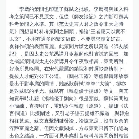
李廌的策問也印證了蘇軾之批駁。李廌餐與加入科
考之策問已不見原文，但從《師友談記》之片斷可窺其
科考策問之水準。其《范太史言人君之政令非天之時
氣》回想昔時科考策問之開頭，暢論“王者應天以實不
以文”，不用有過多的繁文縟節，不要尋求虛文好古、
奏祥作頌的表面富麗。此策問片斷之所以寫進《師友談
記》，是因太史公范禹講月令惹起他對省試的回想，加
之省試策問與太史公所講月令年夜致相當，策問所對，
好漢所見略同。在宋代嚴厲的鎖院和封彌抄寫軌制下，
提拔人才絕對公正公道。《鶴林玉露》等虛擬轉嫁故事
是出于對李廌的同情，雖感歎蘇軾“拳拳”“大德”，卻亦
是對蘇軾的爭光。蘇軾有《韓愈優于揚雄》等文，與其
知貢舉時出題《揚雄優于劉向》很是類似。蘇軾策問短
小簡練，直接明了，重點捉住韓愈《原道》、揚雄《法
言·問道》比擬闡述，又引老子語云揚雄不識道，與韓愈
相往甚遠。蘇文直擊關鍵發論，論據充足，沒有多余的
浮艷富麗之辭。但因文獻闕掉，方叔策問只留下自認為
出色之結論，一方面可見李廌對昔時科考策問所對相當