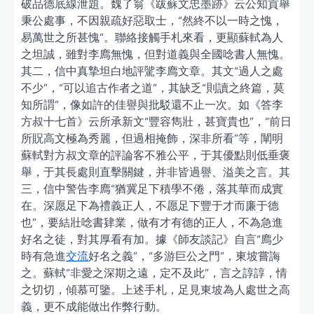
破品德底線泄題。魏了翁《跋蘇文忠墨跡》云公知貢舉
秉公處事，不因親疏好惡取士，“然終不以一時之愧，
易萬世之所甚愧”。聯絡接觸手札來看，更顯蘇軾為人
之坦誠，雖對李廌無愧，但對道義與全國唸書人無愧。
其二，信中真摯坦白地評騭李廌文章。其文“過人之處
不少”，“可以追古作者之道”，其缺乏“則讀之終篇，莫
知所謂”，像如許的佳譽與批駁還不止一次。如《答李
方叔十七首》云所承新文“豐容雋壯，甚寶貴也”，“前日
所貺高文極為秀麗，但過相掩飾，深非所看”等，闡明
蘇軾對方叔文章的評論客不雅公平，于其優點則低垂褒
舉，于其長處則直擊關鍵，并非皆過譽、溢美之言。其
三，信中警告李廌“猶冀足下積學不倦，落其華而成實
在。深愿足下為禮義正人，不愿足下豐于才而廉于德
也”，要結壯唸書肄業，做有才有德的正人，不為急進
好名之徒，對其厚看有加。據《師友談記》自言“廌少
時有急進
交流
好名之義”，“多游巨公之門”，東坡嘗誨
之。蘇軾“非愛之深期之遠，定不及此”，言之諄諄，情
之切切，傾慕可鑒。上述手札，足見東坡為人處世之高
義，更不成能做出作弊行動。