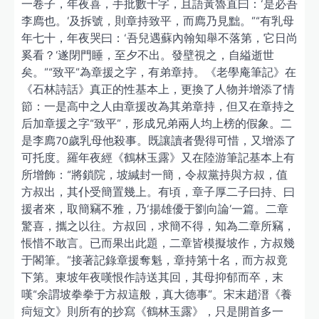
一卷子，年夜喜，手批數十字，且語黃魯直曰：‘是必吾
李廌也。’及拆號，則章持致平，而廌乃見黜。”“有乳母
年七十，年夜哭曰：‘吾兒遇蘇內翰知舉不落第，它日尚
奚看？’遂閉門睡，至夕不出。發壁視之，自縊逝世
矣。”“致平”為章援之字，有弟章持。《老學庵筆記》在
《石林詩話》真正的性基本上，更換了人物并增添了情
節：一是高中之人由章援改為其弟章持，但又在章持之
后加章援之字“致平”，形成兄弟兩人均上榜的假象。二
是李廌70歲乳母他殺事。既讓讀者覺得可惜，又增添了
可托度。羅年夜經《鶴林玉露》又在陸游筆記基本上有
所增飾：“將鎖院，坡緘封一簡，令叔黨持與方叔，值
方叔出，其仆受簡置幾上。有頃，章子厚二子曰持、曰
援者來，取簡竊不雅，乃‘揚雄優于劉向論’一篇。二章
驚喜，攜之以往。方叔回，求簡不得，知為二章所竊，
悵惜不敢言。已而果出此題，二章皆模擬坡作，方叔幾
于閣筆。”接著記錄章援奪魁，章持第十名，而方叔竟
下第。東坡年夜嘆恨作詩送其回，其母抑郁而卒，末
嘆“余謂坡拳拳于方叔這般，真大德事”。宋末趙溍《養
疴短文》則所有的抄寫《鶴林玉露》，只是開首多一