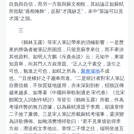
自負與自信，而另一方面與蘇文相較，其結論正如蘇軾
所批駁“過相掩飾”，反顯“才識缺乏”，未中“策論可以見
才識”之鵠。
三
《鶴林玉露》等宋人筆記帶來的消極影響：一是歷
來的辨偽者被筆記所困惑，只留意蘇李來往，而不牽涉
其他資料。如明人方鵬《斥責余談》云：元祐中，東坡
知貢舉，向其門人方叔泄題。“正人之于素交，汲引之
可也，勉進之可也，如軾之所為，
聚會場地
不成
也。”“且使權奸之子趨奉而進。”二是研討者對宋人筆記
自覺信賴，不加質疑地援用，亦未深刻剖析，招致誤傳
越來越多。如專著《中國科舉軌制通史·宋代卷》《北宋
館閣文人詞創作研討》等皆引《鶴林玉露》所載，作為
考場作弊的無力證據，以為蘇軾泄題于李廌，卻讓章惇
二子撿了廉價。三是宋人筆記所載蘇軾考場事，還演變
為詩歌傳佈。如晚清樊增祥歌曰：“君不見東坡欲得李
方叔，潛送程文李他出。章惇二子懷之往，端明坐迷五