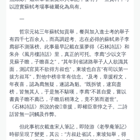
以證實蘇軾考場事確屬化為烏有。
一
哲宗元祐三年蘇軾知貢舉，餐與加入進士考的舉子
有四千七百余人，而高調趕考、志在必得的蘇軾弟子李
廌卻不測落榜。此事最早記載在葉夢得《石林詩話》和
朱弁《風月樓詩話》里，真正的可托。李廌“少以文字
見蘇子瞻，子瞻喜之”，“其年到省諸路舉子人人欲識其
面，測試官莫不欲得方叔也”，東坡也自言“有司以第一
拔方叔耳”，對他中榜非常有信念。“及考，章援程文，
年夜喜，認為廌無疑，遂認為魁。”既拆號，逮寫盡
榜，皆無其人，于是無不駭嘆，李廌“不甚自愛，嘗以
書責子瞻不薦己，子瞻后稍薄之，竟不第而逝世”。
《石林詩話》所說的俊章援，即權臣章惇之子。二詩
話皆無一詞觸及作弊。
但此事初次載進宋人筆記，即陸游《老學庵筆記》
時卻呈現了變更，其云：“方叔赴省試，東坡知舉，得