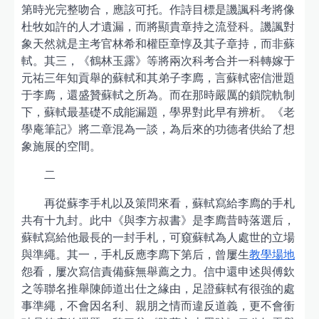
第時光完整吻合，應該可托。作詩目標是譏諷科考將像
杜牧如許的人才遺漏，而將顯貴章持之流登科。譏諷對
象天然就是主考官林希和權臣章惇及其子章持，而非蘇
軾。其三，《鶴林玉露》等將兩次科考合并一科轉嫁于
元祐三年知貢舉的蘇軾和其弟子李廌，言蘇軾密信泄題
于李廌，還盛贊蘇軾之所為。而在那時嚴厲的鎖院軌制
下，蘇軾最基礎不成能漏題，學界對此早有辨析。《老
學庵筆記》將二章混為一談，為后來的功德者供給了想
象施展的空間。
二
再從蘇李手札以及策問來看，蘇軾寫給李廌的手札
共有十九封。此中《與李方叔書》是李廌昔時落選后，
蘇軾寫給他最長的一封手札，可窺蘇軾為人處世的立場
與準繩。其一，手札反應李廌下第后，曾屢生
教學場地
怨看，屢次寫信責備蘇無舉薦之力。信中還申述與傅欽
之等聯名推舉陳師道出仕之緣由，足證蘇軾有很強的處
事準繩，不會因名利、親朋之情而違反道義，更不會衝