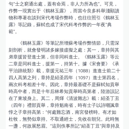
句“士之窮通出處，蓋有命焉，非人力所為也”。可見，
作弊一現實出于《鶴林玉露》，而當今良多科舉淺顯讀
物和專著在談到宋代考場作弊時，也往往照引《鶴林玉
露》等記錄，蘇軾也成了宋代科考作弊的一年夜“典
範”。
《鶴林玉露》等筆記所增蘇考場作弊情節，只需深
刻剖析，就會發明諸多嫁接虛擬之處：其一，章持與其
弟章援皆登進士第，但非同科進士。《鶴林玉露》等云
二章是同科進士，援第一，持第十。據《宋會要》《承
平治跡統類》載，章援元祐三年（1088）進進士前二十
四人高第之列，章持是紹圣四年（1097）進士第四名，
兩次科考相差十年。因此，章持最基礎不是蘇軾知貢舉
時高中者，而是十年后林希知貢舉時高第者，陸游誤記
在了東坡身上。其二，周煇《清波雜志》載：紹圣丁丑
（四年）禮部貢舉，章持魁南省，時有士子以詩嘲諷章
惇之子章持高第：“何處難忘酒，南宮發榜時。有才如
杜牧，無勢似章持。不取通經士，先收在朝兒。此時無
一盞，何故展愁眉。”這則佚事所記“紹圣丁丑”與章持及