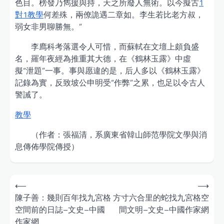
色目。榜發乃雋援與持，天之所廢人無術。以今擬古
1
對1教學
何差殊，兩僚詭遇二章如。李生若比老方叔，
弱女非男聊勝無。”
李廌科考落選令人可惜，而蘇軾在文壇上頗負盛
名，羅年夜經為推重其大德，在《鶴林玉露》中虛
擬“泄題”一事。事與愿違的是，后人多以《鶴林玉露》
記錄為實，反致坡公申明受“作弊”之累，也足以令古人
警誡了。
教學
（作者：張福清，系廣東省韓山師范學院文學與消
息傳佈學院傳授）
Post
⟵
⟶
navigation
陳子善：幾則百年找九宮格
方寸六合里的蛇找九宮格空
空間前的日誌–文史–中國
間文明–文史–中國作家網
作家網