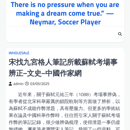
There is no pressure when you are
Skip
to
making a dream come true.” —
content
Neymar, Soccer Player
WHOLESALE
宋找九宮格人筆記所載蘇軾考場事
辨正–文史–中國作家網
admin
03/05/2025
近年來，關于蘇軾元祐三年（1088）考場事辨偽，
有學者從北宋科舉嚴厲的鎖院軌制等方面做了辨析，以
為蘇軾不成能作弊泄題，具有壓服力。但更多的學術結
果在論及中國科舉作弊時，往往照引宋人關于蘇軾考場
作弊的筆記記錄，很少做辨偽梳理，使得泄題一事仍虛
無縹緲。邇來筆者瀏覽宋人筆記，發明了一些資料，可