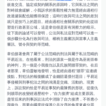
嵌進交流、協定或契約關系的原因時，它與私法之間的
對峙就會緩解，小我訴求的客觀性權力無需經由過程行
政過濾裝配也能獲得保證；這時行政與司法之間的差別
就只是技巧上的題目。經由過程社會關系的契約化從頭
塑造行政甚至公域，這是韋伯很是富有洞察力的暗示。
從下面的論述可以發明，公法與私法這對范疇可以進一
個步驟分化為行政與司法、權柄主義審訊與當事人主義
審訊、號令與契約等范疇。
韋伯接著會商了屬于公法范疇的刑法與屬于私法范疇的
平易近法。在他看來，刑法的源泉一個是作為巫術崇奉
的神判，另一個是小我復仇以及氏族間贖罪契約。在后
者那里，韋伯靈敏地發明，恰是經由過程“贖罪”這連續
接點，對犯法的報復釀成了金錢賠還償付題目；平易近
事侵權與刑事犯法之間的鴻溝是交織、活動的。現實
上，訴訟契約恰是平易近事契約最陳舊的形狀。從復仇
到贖罪的改變經過歷程中，“自力接濟”組成主要原因。
盡管后來的刑事訴訟法式中消除了自力接濟，不答應小
我復仇，而要由國度從保護公共次序的角度來處分罪