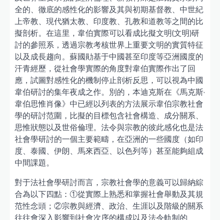
全的、徹底的感性化的影響及其與初期基督教、中世紀
上帝教、現代猶太教、印度教、孔教和道教等之間的比
擬剖析。在這里，韋伯實際可以看成比擬文明(文明)研
討的參照系，透過宗教考核世界上重要文明的實質特征
以及成長趨向。蘇國勛基于中國甚至印度等亞洲國度的
汗青經歷，從社會學實際的角度對韋伯實際作出了回
應，試圖對感性化的機制停止剖析反思，可以視為中國
韋伯研討的集年夜成之作。別的，本迪克斯在《馬克斯·
韋伯思惟肖像》中已經以列表的方法展示韋伯宗教社會
學的研討范圍，比擬的目標包含社會構造、成分關系、
思惟狀態以及世俗倫理。法令與宗教的彼此感化也是法
社會學研討的一個主要範疇，在亞洲的一些國度（如印
度、泰國、伊朗、馬來西亞、以色列等）甚至能夠組成
中間課題。
對于法社會學研討而言，宗教社會學的意義可以歸納綜
合為以下四點：①從實際上熟悉和掌握社會舉動及其規
范性念頭；②宗教與經濟、政治、生涯以及階級的關系
往往會深入影響到社會次序的構成以及法令軌制的