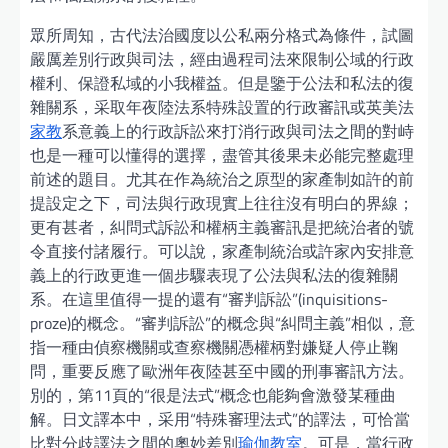
眾所周知，古代法治國度以公私兩分格式為條件，試圖
嚴厲差別行政與司法，經由過程司法來限制公域的行政
權利、保證私域的小我權益。但是鑒于公法和私法的復
雜關系，采取年夜陸法系特殊設置的行政審訊或英美法
家教
系意義上的行政訴訟來打消行政與司法之間的對峙
也是一種可以懂得的選擇，盡管其後果未必能完整處理
前述的題目。尤其在作為統治之原型的家產制如許的前
提設定之下，司法與行政現實上往往沒有明白的界線；
更有甚者，糾問式訴訟和權柄主義審訊是把統治者的號
令直接付諸履行。可以說，家產制統治或許家內安排意
義上的行政更進一個步驟表現了公法與私法的復雜關
系。在這里值得一提的還有“審判訴訟”(inquisitions-
proze)的概念。“審判訴訟”的概念與“糾問主義”相似，意
指一種由偵察機關或查察機關憑權柄對嫌疑人停止鞠
問，重要反應了歐洲年夜陸甚至中國的刑事審訊方法。
別的，第11頁的“很是法式”概念也能夠會激發某種曲
解。日文譯本中，采用“特殊審理法式”的譯法，可恰當
比對分歧譯法之間的奧妙差別
瑜伽教室
。可是，當行政