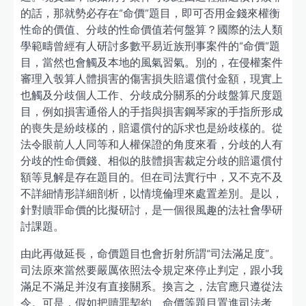
的話，那就勢必存在“命價”題目，即可否用金錢來權衡
性命的價值、分歧的性命價值若何盤算？國際的法人類
學範疇曾經有人研討多數平易近族刑事案件的“命價”題
目，當然也會觸及本地的風氣習氣。別的，在侵權案件
審理入彀算人體損害的傷害損失賠還償付金額，現實上
也觸及分歧個人工作、分歧成分關系的分歧盤算尺度題
目，例如損害通俗人的手指與損害鋼琴家的手指所形成
的喪失是紛歧樣的，賠還償付的訴求也是紛歧樣的。從
法令眼前人人同等和人權保證的角度來看，分歧的人有
分歧的性命價錢、相似的肢體損害裁定分歧的賠還償付
額等見解是存在題目的。但在司法實行中，又不克不及
不詳細情形詳細剖析，以情境倫理來處置差別。是以，
針對贖罪命價的比擬研討，是一個很風趣的法社會學研
討課題。
由此再做延長，命價題目也會折射所謂“司法滿足度”。
司法原來當然要嚴厲依照法令規定來停止判定，跟小我
滿足不滿足并沒有直接關系。換言之，法官應只遵從法
令。可是，假如把贖罪契約、命價等題目置進司法考