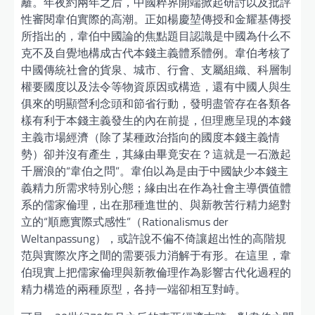
籬。年夜約兩年之后，中國粹界開端掀起研討以及批評
性審閱韋伯實際的高潮。正如楊慶堃傳授和金耀基傳授
所指出的，韋伯中國論的焦點題目認識是中國為什么不
克不及自覺地構成古代本錢主義體系體例。韋伯考核了
中國傳統社會的貨泉、城市、行會、支屬組織、科層制
權要國度以及法令等物資原因或構造，還有中國人與生
俱來的明顯營利念頭和節省行動，發明盡管存在各類各
樣有利于本錢主義發生的內在前提，但理應呈現的本錢
主義市場經濟（除了某種政治指向的國度本錢主義情
勢）卻并沒有產生，其緣由畢竟安在？這就是一石激起
千層浪的“韋伯之問”。韋伯以為是由于中國缺少本錢主
義精力所需求特別心態；緣由出在作為社會主導價值體
系的儒家倫理，出在那種進世的、與新教苦行精力絕對
立的“順應實際式感性”（Rationalismus der
Weltanpassung），或許說不偏不倚讓超出性的高階規
范與實際次序之間的需要張力消解于有形。在這里，韋
伯現實上把儒家倫理與新教倫理作為影響古代化過程的
精力構造的兩種原型，各持一端卻相互對峙。