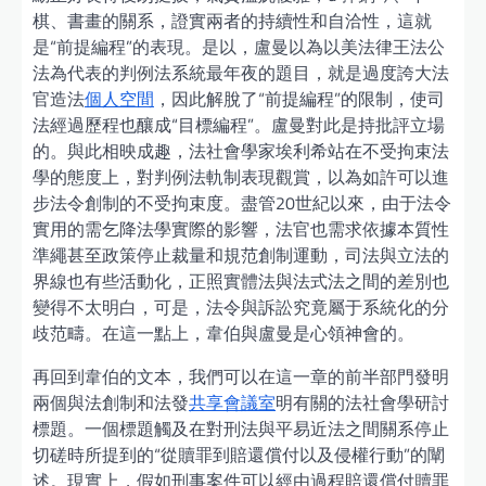
棋、書畫的關系，證實兩者的持續性和自洽性，這就
是“前提編程”的表現。是以，盧曼以為以美法律王法公
法為代表的判例法系統最年夜的題目，就是過度誇大法
官造法
個人空間
，因此解脫了“前提編程”的限制，使司
法經過歷程也釀成“目標編程”。盧曼對此是持批評立場
的。與此相映成趣，法社會學家埃利希站在不受拘束法
學的態度上，對判例法軌制表現觀賞，以為如許可以進
步法令創制的不受拘束度。盡管20世紀以來，由于法令
實用的需乞降法學實際的影響，法官也需求依據本質性
準繩甚至政策停止裁量和規范創制運動，司法與立法的
界線也有些活動化，正照實體法與法式法之間的差別也
變得不太明白，可是，法令與訴訟究竟屬于系統化的分
歧范疇。在這一點上，韋伯與盧曼是心領神會的。
再回到韋伯的文本，我們可以在這一章的前半部門發明
兩個與法創制和法發
共享會議室
明有關的法社會學研討
標題。一個標題觸及在對刑法與平易近法之間關系停止
切磋時所提到的“從贖罪到賠還償付以及侵權行動”的闡
述。現實上，假如刑事案件可以經由過程賠還償付贖罪