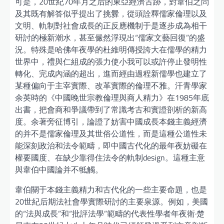
可是，20世紀70年月之后的東亞經濟古跡，對韋伯之問
及其既有解答似乎提出了挑釁，從頭詮釋儒家倫理以及
文明、軌制對社會成長的正反應機制于是逐步成為相干
研討的極新潮水，甚至儼然浮現出“儒家文藝回復”的盛
況。特殊是哈佛年夜學的杜維明傳授誇大在儒學的精力
世界中，禮與仁組成的張力使小我可以或許停止發明性
轉化、完成內涵的超出，進而經由過程新儒學也建立了
某種偏向于主宰實際、改革實際的倫理不雅。汗青學家
余英時的《中國晚世宗教倫理與商人精力》在1985年底
出書，把會商和爭議帶到了常識考古和實證剖析的新高
度。余著旁征博引，論證了妨害中國成長本錢主義經濟
的并不是儒家倫理及其世俗公道性，而是這種公道性未
能深刻政治和法令範疇，即中國古代化的最年夜妨礙在
權要國度、在缺少靠得住法令的軌制design。這種主意
與韋伯中國論并不牴觸。
韋伯關于本錢主義精力和古代化的一些主要命題，也是
20世紀后期法社會學實際研討的主要泉源。例如，美國
的“法與成長”和“批評法學”範疇的代表性學者年夜衛·楚