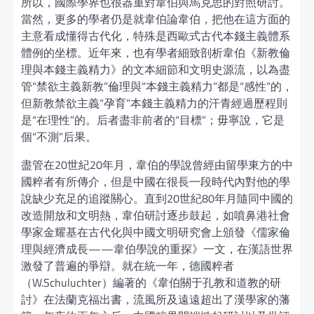
所以，國際學界也很器重對韋伯與馬克思的對照研討。
當然，更多的學者仍是就韋伯論韋伯，把他在這方面的
主意看成懂得古代化，特殊是西歐式古代本錢主義體系
體例的坐標。近年來，也有學者細致剖析韋伯《新教倫
理與本錢主義精力》的文本細節和文明史源流，以為盡
管“禁欲主義新教”倫理與“本錢主義精力”都是“感性”的，
但新教禁欲主義“孕育”本錢主義精力的汗青經過歷程則
是“在理性”的。后者盡非前者的“目標”；毋寧說，它是
個“不測”后果。
盡管在20世紀20年月，韋伯的學說曾經由留學東方的中
國粹者有所傳介，但是中國在很長一段時代內對他的學
說缺少充足的追蹤關心。直到20世紀80年月隨同中國的
改造開放和文明熱，韋伯研討逐步鼓起，如噴鼻港社會
學家金耀基在古代化與中國文明研究會上頒發《儒家倫
理與經濟成長——韋伯學說的重探》一文，在漢語世界
激發了普遍的爭辯。就在統一年，德國粹者
（W.Schuluchter）編著的《韋伯關于孔教和道教的研
討》在法蘭克福出書，流風所及遠遠超出了漢學家的藩