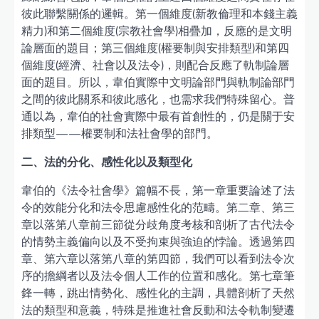
彼此聯繫關係的邏輯。第一個維度(新教倫理和本錢主義
精力)和第二個維度(宗教社會學)相疊加，反應的是文明
論層面的題目；第三個維度(權要制與安排類型)和第四
個維度(經濟、社會以及法令)，則配合反應了軌制論層
面的題目。所以，韋伯實際中文明論部門與軌制論部門
之間的彼此關系和彼此感化，也需求我們特殊留心。普
通以為，韋伯的社會實際中最有首創性的，仍是關于安
排類型——權要制和法社會學的部門。
二、法的分化、感性化以及類型化
韋伯的《法令社會學》篇幅不長，第一章重要論述了法
令的效能分化和法令思慮感性化的范疇。第二章、第三
章以落第八章前三節從分歧角度考核和剖析了古代法令
的情勢主義偏向以及不受拘束與強迫的悖論。透過第四
章、第六章以落第八章的第四節，我們可以看到法令次
序的擔綱者以及法令個人工作的位置和感化。第七章筆
鋒一轉，跳出情勢化、感性化的主調，具體剖析了天然
法的類型和意義，特殊是推進社會反動和法令軌制變遷