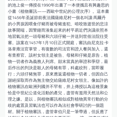
的池上俊一傳授在1990年出書了一本便攜且有興趣思的
小書《植物審訊——西歐中世紀的公理次序》。這本書
從1456年圣誕節前夜法國薩維尼村一個名叫讓·馬爾丹
的小男孩因喂食仔豬而被母豬進犯、啃咬致逝世的悲涼
故事開端，因警鐘而湊集起來的村平易近們決議依照本
地習氣法把一頭母豬和六頭仔豬一并送到世俗法院往受
審。該案在1457年1月10日正式開庭，審訊由尼克拉·卡
洛韋雍法官掌管，有復數的司法官和證人餐與加入，還
有查察官。該村女領主是被告、母豬和仔豬是原告，植
物一切者作為義務人列席。顛末當真的舉證和爭辯，最
后作出的判決是殺人的母豬有罪，科處絞刑，當即履
行；六頭仔豬無罪，原來應返還植物一切者，但因自己
謝絕採取而作為無主物交給薩維尼村女領主。像如許的
植物審訊在歐洲列國并不罕有，井上傳授以為這種景象
恰是中世紀公道化活動的產兒，盡管有濫用天然法和公
理之嫌。是以，與植物審訊相似或對植物異常行動的分
歧的處置及習氣法也可以作為法社會學研討的一個題
材。關于植物審訊，盡管韋伯只是一筆帶過，但反應了