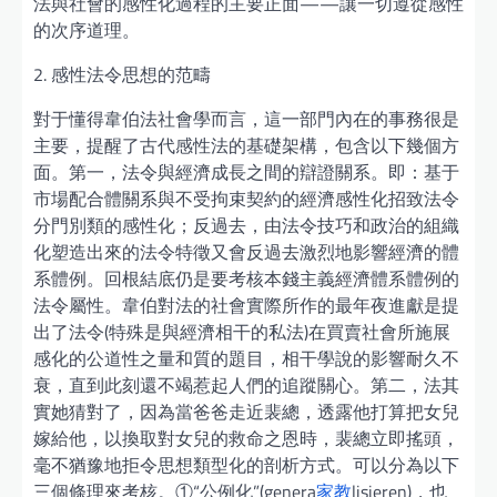
法與社會的感性化過程的主要正面——讓一切遵從感性
的次序道理。
2. 感性法令思想的范疇
對于懂得韋伯法社會學而言，這一部門內在的事務很是
主要，提醒了古代感性法的基礎架構，包含以下幾個方
面。第一，法令與經濟成長之間的辯證關系。即：基于
市場配合體關系與不受拘束契約的經濟感性化招致法令
分門別類的感性化；反過去，由法令技巧和政治的組織
化塑造出來的法令特徵又會反過去激烈地影響經濟的體
系體例。回根結底仍是要考核本錢主義經濟體系體例的
法令屬性。韋伯對法的社會實際所作的最年夜進獻是提
出了法令(特殊是與經濟相干的私法)在買賣社會所施展
感化的公道性之量和質的題目，相干學說的影響耐久不
衰，直到此刻還不竭惹起人們的追蹤關心。第二，法其
實她猜對了，因為當爸爸走近裴總，透露他打算把女兒
嫁給他，以換取對女兒的救命之恩時，裴總立即搖頭，
毫不猶豫地拒令思想類型化的剖析方式。可以分為以下
三個條理來考核。①“公例化”(genera
家教
lisieren)，也