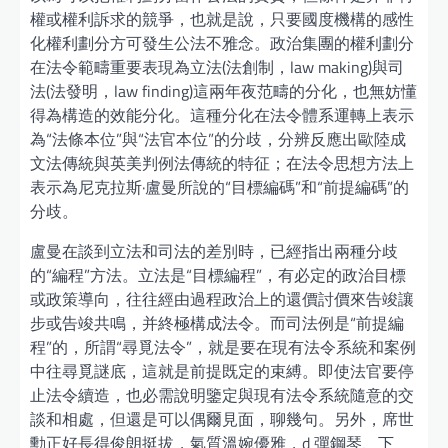
權或權利訴求的競爭，也就是說，只要國度機構的感性
化權利劃分方可發生公法不雅念。政治集團的權利劃分
在法令範疇重要表現為立法(法創制，law making)與司
法(法發明，law finding)這兩年夜范疇的分化，也無妨懂
得為構造的效能分化。這種分化在法令體系運轉上表示
為“法條本位”與“法官本位”的分歧，分辨反應出歐陸成
文法傳統與英美判例法傳統的特征；在法令思想方法上
表示為尼克拉斯·盧曼所說的“目標編碼”和“前提編碼”的
分歧。
盧曼在談到立法和司法的差別時，已經指出兩種分歧
的“編程”方法。立法是“目標編程”，有必定的政治目標
或政策導向，往往經由過程政治上的還價討價來告竣讓
步或告竣共鳴，并終極構成法令。而司法例是“前提編
程”的，所謂“尋覓法令”，就是要在現有法令系統和案例
中往尋覓謎底，這就是前提既定的束縛。即使法官要停
止法令續造，也必需說明鑒定與現有法令系統隨意的交
談和相處，但還是可以偶爾見面，聊幾句。另外，席世
勳正好長得俊朗挺拔，氣質溫婉優雅，d 彈鋼琴、下