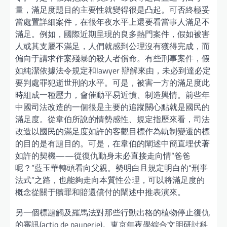
量，滿足度題目的主要性就變得很是凸起。可否終極妥
當處置詳細案件，在很年夜水平上還要看當事人滿足不
滿足。例如，國際近期呈現的良多熱門案件，假如被害
人或其支屬不滿足，人們就感到公理沒有獲得完成，而
偏向于請求作案殘暴的殺人者償命。有些刑事案件，假
如純潔依據法令規定和lawyer 辯解來由，未必到達必定
要判處罪犯逝世刑的水平。可是，被害一方的滿足度此
時組成一種壓力，會催動平易近憤、制造輿情。前些年
中國司法改造的一個很是主要的追蹤關心點就是國民的
滿足度。從韋伯所說的情勢感性、規定指歷來看，司法
改造以國民的滿足度如許的客觀目標作為軌制變遷的標
的目的是有題目的。可是，在韋伯的闡述中簡直埋伏著
如許的契機——從復仇動身未必直接走向情“爸爸
呢？”藍玉華轉頭看向父親。勢明白且規定明白的“刑事
法式”之路，也能夠走向本質性公理，可以將滿足度的
概念從關于贖罪和賠還償付的闡述中推表演來。
另一個標題觸及羅馬法對那些行動出格的植物停止復仇
的審訊(actio de pauperie)。東京年夜學綜合文明研討科