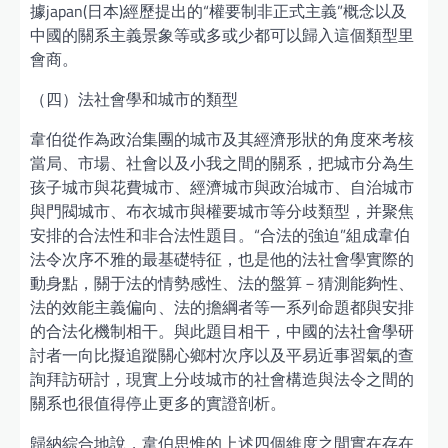
據japan(日本)經歷提出的“權要制非正式主義”概念以及
中國的關系主義景象等或多或少都可以歸入這個類型里
會商。
（四）法社會學和城市的類型
韋伯從作為政治集團的城市及其經濟形狀的角度來考核
當局、市場、社會以及小我之間的關系，把城市分為生
孩子城市與花費城市、經濟城市與政治城市、自治城市
與門閥城市、布衣城市與權要城市等分歧類型，并聚焦
安排的合法性和非合法性題目。“合法的強迫”組成韋伯
法令次序不雅的最基礎特征，也是他的法社會學實際的
動身點，關于法的情勢感性、法的盤算－猜測能夠性、
法的效能主義偏向、法的擔綱者等一系列命題都與安排
的合法化機制相干。與此題目相干，中國的法社會學研
討者一向比擬追蹤關心鄉村次序以及平易近事習氣的查
詢拜訪研討，現實上分歧城市的社會構造與法令之間的
關系也很值得停止更多的實證剖析。
歸納綜合地說，韋伯思惟的上述四個維度之間實在存在