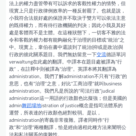
法上的權力盡管帶有可以訴求的客觀性權力的情勢，但
現實上只是行政律例效率的一種反射罷了。也就是說，
小我符合法規好處的保證并不取決于雙方可以依法主意
的既得權力，而有待行政機關的判決；因此小我及其好
處是客體而不是主體。在這種狀態下，一切客不雅的法
令和客觀的權力都有能夠融化于治理的目標或“統治”之
中。現實上，韋伯在書中還談到了統治(抑或是政治)與
行政的彼此關系題目。我們無妨留意一下
交流
德語單詞
verwaltung在此處的翻譯。中譯本在題目處被譯為“行
政”，在註釋中則被譯為“治理”。英譯本將其翻譯為
administration。我們了解administration不只有“行政”的
意思，也有“治理”之意，好比“工商治理”就叫business
administration。我們凡是所說的“司法行政”judical
administration這一用語的行政顏色比擬強；但是美國的
admin
舞蹈場地
istration of justice概念是指司法體系的
運營，所表達的行政顏色絕對較弱。是以，
administration的寄義非常復雜。譯者同時作“行
政”和“治理”兩種翻譯，恰是經由過程此種方法來闡明公
法和私法關系的復雜性。