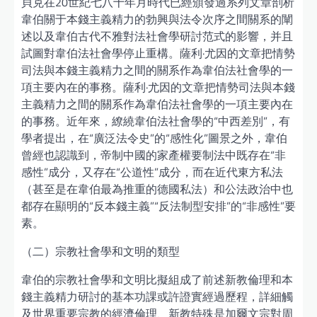
貝克在20世紀七八十年月時代已經頒發過系列文章剖析
韋伯關于本錢主義精力的勃興與法令次序之間關系的闡
述以及韋伯古代不雅對法社會學研討范式的影響，并且
試圖對韋伯法社會學停止重構。薩利·尤因的文章把情勢
司法與本錢主義精力之間的關系作為韋伯法社會學的一
項主要內在的事務。薩利·尤因的文章把情勢司法與本錢
主義精力之間的關系作為韋伯法社會學的一項主要內在
的事務。近年來，繚繞韋伯法社會學的“中西差別”，有
學者提出，在“廣泛法令史”的“感性化”圖景之外，韋伯
曾經也認識到，帝制中國的家產權要制法中既存在“非
感性”成分，又存在“公道性”成分，而在近代東方私法
（甚至是在韋伯最為推重的德國私法）和公法政治中也
都存在顯明的“反本錢主義”“反法制型安排”的“非感性”要
素。
（二）宗教社會學和文明的類型
韋伯的宗教社會學和文明比擬組成了前述新教倫理和本
錢主義精力研討的基本功課或許證實經過歷程，詳細觸
及世界重要宗教的經濟倫理、新教特殊是加爾文宗對周