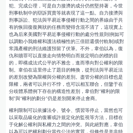
犯、完成公理，可是自力接濟的成分仍然堅持著，今世
刑事軌制中的辯訴買賣等就表現了這一點。自力接濟與
刑事訴訟、犯法與平易近事侵權行動之間的界線由于共
有的恢回復復興狀的任務而變得含混不清了，這現實上
也為后來美國對平易近事侵權行動的處分性規則(例如可
以調動小我維權和護法積極性的三倍賠還償付軌制)或對
常識產權的刑法維護預留了伏筆。不外，韋伯以為，復
仇和贖罪可以直接走向情勢明白而規定明白的標的目
的，即構成法式公平的不雅念，進而導向對公權利的限
制。韋伯在這里停止了題目的轉換，從刑法與平易近法
的差別改變為限權與分權的差別。盡管分權的目標也是
限權，兩者可以并行不悖，也可以相互聯合，但鑒于在
分歧體系體例下存在的構造性差別，韋伯對“權利的限
制”與“權利的劃分”仍是差別開來停止會商。
權利限制可以依據法令、號令、慣習等停止，當然也可
以采取品級化的復審或許規定化的監視等方法，目標在
于化解公權利與私權力之間的沖突。與此絕對應，韋伯
以為可以把權利劃分當作公法的實質，但條件是并非特