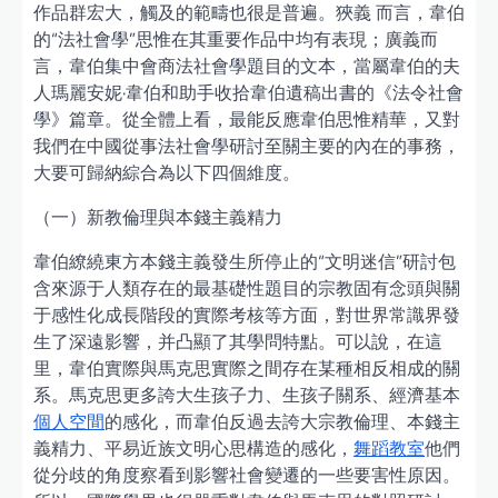
作品群宏大，觸及的範疇也很是普遍。狹義 而言，韋伯
的“法社會學”思惟在其重要作品中均有表現；廣義而
言，韋伯集中會商法社會學題目的文本，當屬韋伯的夫
人瑪麗安妮·韋伯和助手收拾韋伯遺稿出書的《法令社會
學》篇章。從全體上看，最能反應韋伯思惟精華，又對
我們在中國從事法社會學研討至關主要的內在的事務，
大要可歸納綜合為以下四個維度。
（一）新教倫理與本錢主義精力
韋伯繚繞東方本錢主義發生所停止的“文明迷信”研討包
含來源于人類存在的最基礎性題目的宗教固有念頭與關
于感性化成長階段的實際考核等方面，對世界常識界發
生了深遠影響，并凸顯了其學問特點。可以說，在這
里，韋伯實際與馬克思實際之間存在某種相反相成的關
系。馬克思更多誇大生孩子力、生孩子關系、經濟基本
個人空間
的感化，而韋伯反過去誇大宗教倫理、本錢主
義精力、平易近族文明心思構造的感化，
舞蹈教室
他們
從分歧的角度察看到影響社會變遷的一些要害性原因。