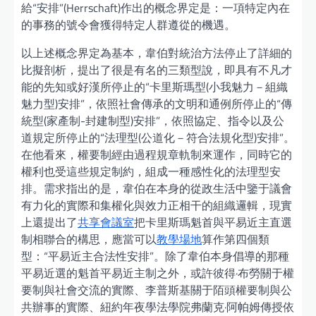
給“安排”(Herrschaft)作出的概念界定是：一項特定內在
的事務的號令會獲得特定人群遵從的機遇。
以上述概念界定為基本，韋伯對統治方法停止了詳細的
比擬剖析，提出了很是有名的三類型說，即具有不凡才
能的先知或好漢所停止的“卡里斯瑪型(小我魅力－組織
魅力型)安排”，依照社會傳承的文明和通例所停止的“傳
統型(家產制-封建制型)安排”，依照協定、指令以及公
道規定所停止的“法理型(公道化－符合法規化型)安排”。
在他看來，權要制經由過程規章軌制來運作，同時它的
權利也受這些規定制約，組成一種感性化的法理型安
排。需求指出的是，韋伯在本身的從政生活中鑒于議會
有力化的實際和集權化與效力正相干的組織邏輯，現實
上還提出了
共享會議室
把卡里斯瑪魁首與平易近主直選
制相聯合的構思，應當可以
教學場地
算作第四個類
型：“平易近主合法性安排”。除了韋伯本身倡導的那種
平易近選的魁首平易近主制之外，或許彼得·布勞關于權
要制與社會交流的實際、李普斯基關于陌頭權要制與公
共辦事的實際、紐約年夜學法學院弗蘭克·阿帕姆傳授依