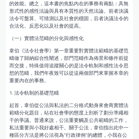
的效能。總之，這本書的焦點內在的事務有兩點：具無
形式性的感性法論與具有本質性的天然法論。前者決議
法令可盤算、可猜測以及社會的穩固，后者決議法令的
合法化、反思化以及社會的提高。
（一）實體法范疇的分化與感性化
韋伯《法令社會學》第一章重要對實體法範疇的基礎范
疇做了歸納綜合性闡述，部門范疇作為佈景和條件前提
而交接，特殊值得追蹤關心的是法令軌制和感性法令思
想的范疇，我們年夜致可以從這兩個部門來掌握本章的
重要內在的事務。
1. 法令軌制的基礎范疇
起首，韋伯從公法與私法的二分格式動身來會商實體法
範疇分化題目，站在社會學的態度上剖析了劃分準繩相
干的爭議。普通來說，公法重要觸及公共範疇的工作，
私法重要與小我好處相干。關于公法，韋伯指出此中一
種區分方法是將公法視為“行政律例”的總體，小我在公