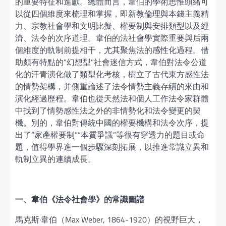
的重要特征和進獻。總體而言，韋伯的學術思惟頭緒可
以從四個維度來梳理和掌握，即新教倫理與本錢主義精
力、宗教社會學和文明比擬、權要制與安排類型以及經
濟、法令的次序道理。韋伯的法社會學實際重要與后兩
個維度的軌制前提相干，尤其聚焦法的感性化過程。借
助頗有特點的“幻想型”社會迷信方式，韋伯對法令公道
化的汗青演化做了類型化考核，樹立了古代東方感性法
的情勢架構，并側重論述了法令情勢主義存續的來由和
演化經過歷程。韋伯也從天然法和個人工作法令家群體
中找到了情勢感性法之外的非情勢化和法令變更的契
機。別的，韋伯對傳統中國的權要機構和法令次序，提
出了“家產權要制”“本質爭議”等很有穿透力的題目或命
題，值得學界進一個步驟深刻拓展，以推進常識立異和
軌制立異的連續成長。
一、韋伯《法令社會學》的常識圖譜
馬克斯·韋伯（Max Weber, 1864-1920）的視野巨大，