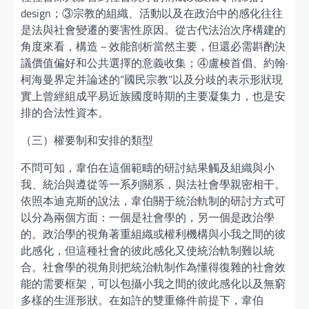
design；③宗教的組織、活動以及在政治中的感化往往
是法與社會變遷的要害性原因。從古代法治次序構建的
角度來看，構造－效能剖析當然主要，但還必需斟酌決
議價值偏好和公共選擇的意義收集；④盧梭首倡、約翰·
柯海曼界定并論述的“國民宗教”以及分歧的表示形狀現
實上曾經組成平易近族國度時期的主要凝集力，也是安
排的合法性資本。
（三）權要制和安排的類型
不問可知，韋伯在這個範疇的研討結果觸及組織與小
我、統治與遵從等一系列關系，與法社會學親密相干。
依照本迪克斯的說法，韋伯關于統治軌制的研討方式可
以分為兩個方面：一個是社會學的，另一個是政治學
的。政治學的視角著重組織或權利機構與小我之間的彼
此感化，但這種社會的彼此感化又使統治軌制難以統
合。社會學的視角則把統治軌制作為懂得復雜的社會效
能的需要框架，可以包攝小我之間的彼此感化以及無窮
多樣的生涯形狀。在如許的雙重條件前提下，韋伯