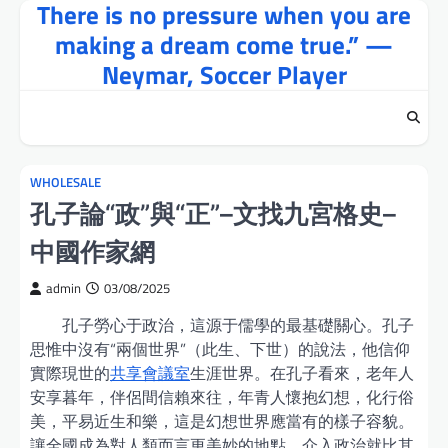
There is no pressure when you are
Skip
to
making a dream come true.” —
content
Neymar, Soccer Player
WHOLESALE
孔子論“政”與“正”–文找九宮格史–
中國作家網
admin
03/08/2025
孔子勞心于政治，這源于儒學的最基礎關心。孔子
思惟中沒有“兩個世界”（此生、下世）的說法，他信仰
實際現世的
共享會議室
生涯世界。在孔子看來，老年人
安享暮年，伴侶間信賴來往，年青人懷抱幻想，化行俗
美，平易近生和樂，這是幻想世界應當有的樣子容貌。
讓全國成為對人類而言更美妙的地點，介入政治就比其