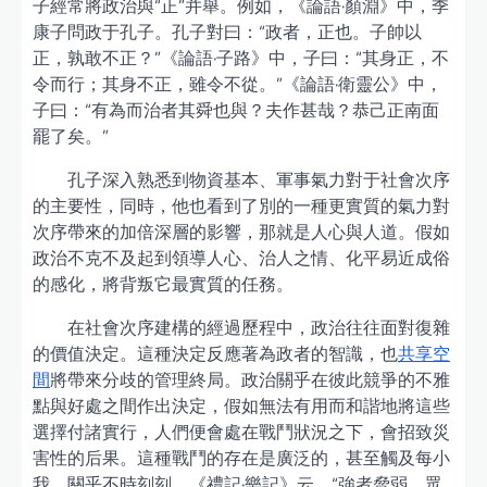
子經常將政治與“正”并舉。例如，《論語·顏淵》中，季
康子問政于孔子。孔子對曰：“政者，正也。子帥以
正，孰敢不正？”《論語·子路》中，子曰：“其身正，不
令而行；其身不正，雖令不從。”《論語·衛靈公》中，
子曰：“有為而治者其舜也與？夫作甚哉？恭己正南面
罷了矣。”
孔子深入熟悉到物資基本、軍事氣力對于社會次序
的主要性，同時，他也看到了別的一種更實質的氣力對
次序帶來的加倍深層的影響，那就是人心與人道。假如
政治不克不及起到領導人心、治人之情、化平易近成俗
的感化，將背叛它最實質的任務。
在社會次序建構的經過歷程中，政治往往面對復雜
的價值決定。這種決定反應著為政者的智識，也
共享空
間
將帶來分歧的管理終局。政治關乎在彼此競爭的不雅
點與好處之間作出決定，假如無法有用而和諧地將這些
選擇付諸實行，人們便會處在戰鬥狀況之下，會招致災
害性的后果。這種戰鬥的存在是廣泛的，甚至觸及每小
我，關乎不時刻刻。《禮記·樂記》云，“強者脅弱，眾