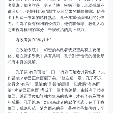
者暴寡，知者詐愚，勇者苦怯，疾病不養，老幼孤單不
得其所”，便是對此種“戰鬥”及其惡果的抽像描寫。恰是
出于對這一景象的感性熟悉，孔子器重保護權利的公信
力。而為了保有權利的公信力，他們將領導、教化人心
之重視為權利的本分，告竣政治的真正威力。
為政者貴在“帥以正”
在政治系統中，幻想的為政者或威望具有主要感
化，這在諸多學派中具有共鳴，孔子對于他們的感化形
式有本身的見解。
孔子談“有為而治”，曰：“有為而治者其舜也與？夫
作甚哉？恭己正南面罷了矣。”就在這一章，孔子不只
談舜之“有為”，還論他“作甚”的題目，以此將“有為而
治”與“恭己正南面”構成了一個串聯絡構。由於有了恭身
修己、以正君位如許強力無為的條件，才有了有為而治
的成果。孔子以為，幻想為政者的感化形式，在于正身
修己，成為典范，隨之而來的是，蒼生們爭相仿效，全