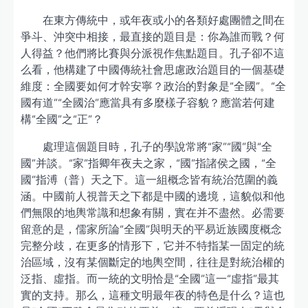
在東方傳統中，或年夜或小的各類好處團體之間在
爭斗、沖突中相接，最直接的題目是：你為誰而戰？何
人得益？他們將比賽與分派視作焦點題目。孔子卻不這
么看，他構建了中國傳統社會思慮政治題目的一個基礎
維度：全國要如何才幹安寧？政治的對象是“全國”。“全
國有道”“全國治”應當具有多麼樣子容貌？應當若何建
構“全國”之“正”？
處理這個題目時，孔子的學說常將“家”“國”與“全
國”并談。“家”指卿年夜夫之家，“國”指諸侯之國，“全
國”指溥（普）天之下。這一組概念皆有統治范圍的義
涵。中國前人視普天之下都是中國的邊境，這貌似和他
們無限的地輿常識和想象有關，實在并不盡然。必需要
留意的是，儒家所論“全國”與明天的平易近族國度概念
完整分歧，在更多的情形下，它并不特指某一固定的統
治區域，沒有某個斷定的地輿空間，往往是對統治權的
泛指、虛指。而一統的文明恰是“全國”這一“虛指”最其
實的支持。那么，這種文明最年夜的特色是什么？這也