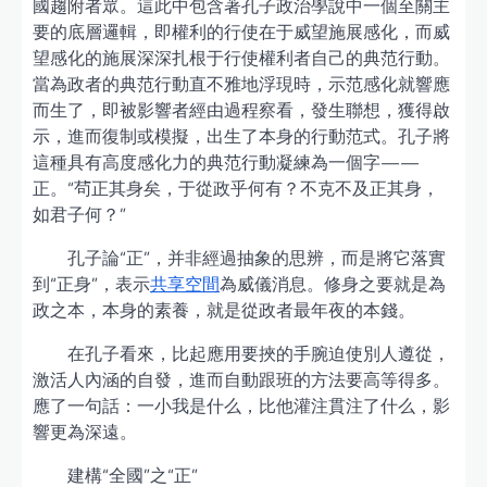
國趨附者眾。這此中包含著孔子政治學說中一個至關主
要的底層邏輯，即權利的行使在于威望施展感化，而威
望感化的施展深深扎根于行使權利者自己的典范行動。
當為政者的典范行動直不雅地浮現時，示范感化就響應
而生了，即被影響者經由過程察看，發生聯想，獲得啟
示，進而復制或模擬，出生了本身的行動范式。孔子將
這種具有高度感化力的典范行動凝練為一個字——
正。“茍正其身矣，于從政乎何有？不克不及正其身，
如君子何？”
孔子論“正”，并非經過抽象的思辨，而是將它落實
到“正身”，表示
共享空間
為威儀消息。修身之要就是為
政之本，本身的素養，就是從政者最年夜的本錢。
在孔子看來，比起應用要挾的手腕迫使別人遵從，
激活人內涵的自發，進而自動跟班的方法要高等得多。
應了一句話：一小我是什么，比他灌注貫注了什么，影
響更為深遠。
建構“全國”之“正”