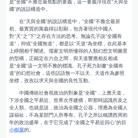
是“全國”不雅念最焦點的要義，這一要義浮現在“天與全
國”的說話構造中。
在“天與全國”的說話構造中，“全國”不雅念最原
初、最實質的寓義得以彰顯，包含著現代中國人
對“天”之“下”之存在方法的思考。無論孔子說“全國有
道”，抑或“全國無道”，都是以“天道”為坐標，在此基本
上睜開相干闡述。儒家文明所懂得的人類幻想文明圖景
的型構，正錨定在六合之間，與天道響應相反相成
是“全國”這一文明不雅的標識。孔子死力刻畫“全國有
道”的幻想社會，這些話語無一不以天、天道作為參照
坐標，孜孜以求天與全國的良性互動。
中國傳統社會視政治的對象是“全國”，上應天道，
下涉全國之平易近、世界次序建構，即那時認識所及之
全人類。也就是說，政治為全國之公器，理應為全國人
謀福祉，不為某部門人所專有。孔子之所以稱讚西周初
年的政治盛舉，在于它完成了“全國之平易近回心”的目
小樹屋
的。