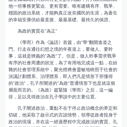
他一些事務更緊迫、更有需要。唯有建構有序、戰爭、
穩固的政治系統，才能夠真正改良國民的生涯，為蒼生
的幸福安康供給最直接、最最基礎、最持久的保證。
為政的實質在“為正”
《學而》作為《論語》首篇，由“學”翻開進道之
門。行走在通往幻想之境的年夜道上，要做人、要幹
事，這就是狹義的“為政”了。但是，做人幹事需求戰爭
有序的社會周遭的狀況，為了有用地完成這一點，在紛
雜的社會管理系統中，聚光燈將會靈敏地映照于社會的
決議計劃體系、治理體系，即人們凡是情形下所懂得
的“政治”，孔子所闡述的“為政”普通情形下也是就這個
層面而言的。《為政》篇緊隨《學而》之后，這一編
排，足以見得政治在孔子學說中的主要位置。
孔子闡述政治，重點不在于停止政治概念的界定和
切磋，他采取了啟示式的言說情勢，領導從政者投身于
政治的現場，并在這一經過歷程中完成政治的實質。孔