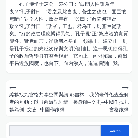
孔子侍坐于哀公，哀公曰：“敢問人性誰為年
夜？”孔子對曰：“君之及此言也，蒼生之德也！固臣敢
無辭而對？人性，政為年夜。”公曰：“敢問何謂為
政？”孔子對曰：“政者，正也。君為正，則蒼生從政
矣。”好的政管理應博得民氣。孔子視“正”為政治的實質
屬性。響應而言，從政者本身正、領導正、建立正，則
是孔子提出的完成次序與文明的計劃。這一思想使得孔
子的政治哲學具有整全視野，它向上、向外拓展，超出
平易近族國度，也向下、向內滲入，進進個別自我。
Post
⟵
⟶
navigation
編纂找九宮格共享空間與讀
鄔書林：我的老伴侶查金師
者的互動：以《西游記》編
長教師–文史–中國作找九
纂為例–文史–中國作家網
宮格家網
Search