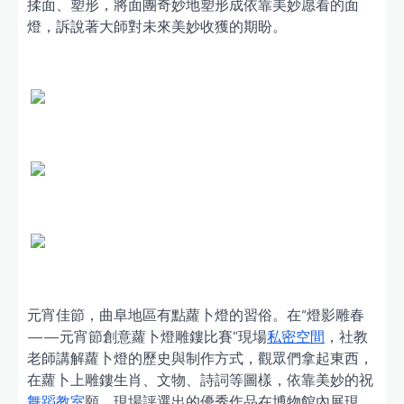
揉面、塑形，將面團奇妙地塑形成依靠美妙愿看的面
燈，訴說著大師對未來美妙收獲的期盼。
元宵佳節，曲阜地區有點蘿卜燈的習俗。在“燈影雕春
——元宵節創意蘿卜燈雕鏤比賽”現場
私密空間
，社教
老師講解蘿卜燈的歷史與制作方式，觀眾們拿起東西，
在蘿卜上雕鏤生肖、文物、詩詞等圖樣，依靠美妙的祝
舞蹈教室
願。現場評選出的優秀作品在博物館內展現，