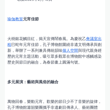
瑜伽教室
元宵佳節
火樹銀花觸目紅，揭天宣傳鬧春風。為慶祝乙
會議室出
租
巳蛇年元宵佳節，孔子博物館圍繞非遺文明傳承與創
新，舉辦了一系列兼具傳統韻味
個人空間
與現代親身經
歷的元宵主題活動，吸引眾多觀眾在博物館中感觸感染
歷史與節日的融合，為春節畫上圓滿句號。
多元展演：藝術與風俗的融合
萬物回春，樂動元宵。歡樂的節日少不了音樂的旋律，
孔子博物館簫韶樂團攜手非遺劇目傳承人、藝術團體