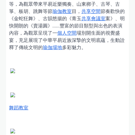
等，為觀眾帶來平易近樂獨奏、山東梆子、古琴、古
箏、板胡、跳舞等節
瑜伽教室
目，
共享空間
節奏歡快的
《金蛇狂舞》、古韻悠揚的《青玉
共享會議室
案》、明
快開朗的《賣湯圓》……豐富的節目類型與出色的表演
內容，為觀眾呈現了一
個人空間
場別開生面的視覺盛
宴，充足展現了中華平易近族深摯的文明底蘊，生動詮
釋了傳統文明的
瑜伽場地
多彩魅力。
舞蹈教室