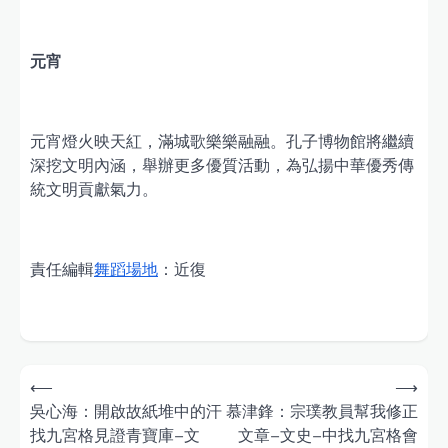
元宵
元宵燈火映天紅，滿城歌樂樂融融。孔子博物館將繼續
深挖文明內涵，舉辦更多優質活動，為弘揚中華優秀傳
統文明貢獻氣力。
責任編輯
舞蹈場地
：近復
Post
⟵
⟶
navigation
吳心海：開啟故紙堆中的汗
慕津鋒：宗璞教員幫我修正
找九宮格見證青寶庫–文
文章–文史–中找九宮格會