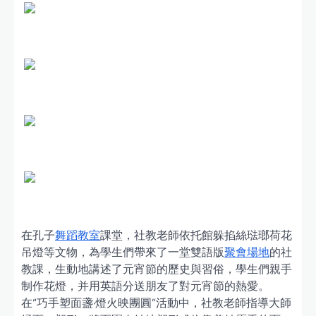
在孔子
舞蹈教室
課堂，社教老師依托館躲掐絲琺瑯荷花
吊燈等文物，為學生們帶來了一堂雙語版
聚會場地
的社
教課，生動地講述了元宵節的歷史與習俗，學生們親手
制作花燈，并用英語分送朋友了對元宵節的熱愛。
在“巧手塑面盞·燈火映團圓”活動中，社教老師指導大師