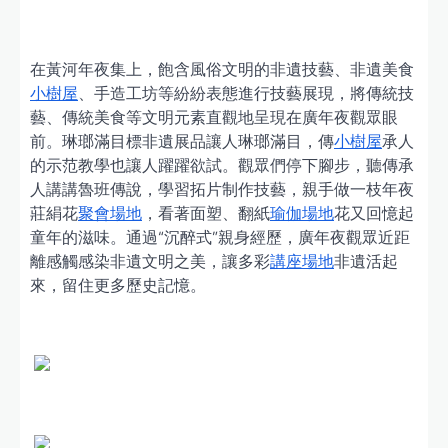
在黃河年夜集上，飽含風俗文明的非遺技藝、非遺美食
小樹屋
、手造工坊等紛紛表態進行技藝展現，將傳統技
藝、傳統美食等文明元素直觀地呈現在廣年夜觀眾眼
前。琳瑯滿目標非遺展品讓人琳瑯滿目，傳
小樹屋
承人
的示范教學也讓人躍躍欲試。觀眾們停下腳步，聽傳承
人講講魯班傳說，學習拓片制作技藝，親手做一枝年夜
莊絹花
聚會場地
，看著面塑、翻紙
瑜伽場地
花又回憶起
童年的滋味。通過“沉醉式”親身經歷，廣年夜觀眾近距
離感觸感染非遺文明之美，讓多彩
講座場地
非遺活起
來，留住更多歷史記憶。