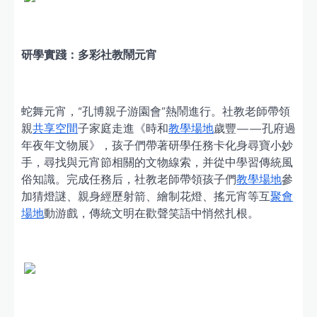
研學實踐：多彩社教鬧元宵
蛇舞元宵，“孔博親子游園會”熱鬧進行。社教老師帶領
親
共享空間
子家庭走進《時和
教學場地
歲豐——孔府過
年夜年文物展》，孩子們帶著研學任務卡化身尋寶小妙
手，尋找與元宵節相關的文物線索，并從中學習傳統風
俗知識。完成任務后，社教老師帶領孩子們
教學場地
參
加猜燈謎、親身經歷射箭、繪制花燈、搖元宵等互
聚會
場地
動游戲，傳統文明在歡聲笑語中悄然扎根。