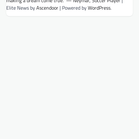
making a dream come true.” — Neymar, Soccer Player
|
Elite News by
Ascendoor
| Powered by
WordPress
.