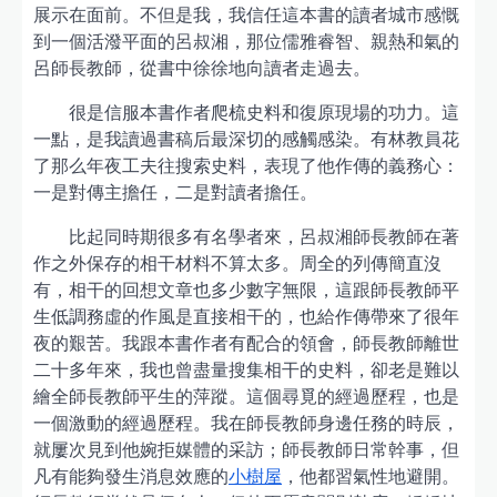
展示在面前。不但是我，我信任這本書的讀者城市感慨
到一個活潑平面的呂叔湘，那位儒雅睿智、親熱和氣的
呂師長教師，從書中徐徐地向讀者走過去。
很是信服本書作者爬梳史料和復原現場的功力。這
一點，是我讀過書稿后最深切的感觸感染。有林教員花
了那么年夜工夫往搜索史料，表現了他作傳的義務心：
一是對傳主擔任，二是對讀者擔任。
比起同時期很多有名學者來，呂叔湘師長教師在著
作之外保存的相干材料不算太多。周全的列傳簡直沒
有，相干的回想文章也多少數字無限，這跟師長教師平
生低調務虛的作風是直接相干的，也給作傳帶來了很年
夜的艱苦。我跟本書作者有配合的領會，師長教師離世
二十多年來，我也曾盡量搜集相干的史料，卻老是難以
繪全師長教師平生的萍蹤。這個尋覓的經過歷程，也是
一個激動的經過歷程。我在師長教師身邊任務的時辰，
就屢次見到他婉拒媒體的采訪；師長教師日常幹事，但
凡有能夠發生消息效應的
小樹屋
，他都習氣性地避開。