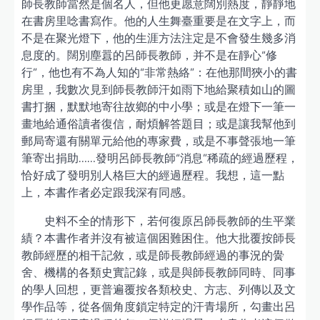
師長教師當然是個名人，但他更愿意闊別熱度，靜靜地
在書房里唸書寫作。他的人生舞臺重要是在文字上，而
不是在聚光燈下，他的生涯方法注定是不會發生幾多消
息度的。闊別塵囂的呂師長教師，并不是在靜心“修
行”，他也有不為人知的“非常熱絡”：在他那間狹小的書
房里，我數次見到師長教師汗如雨下地給聚積如山的圖
書打捆，默默地寄往故鄉的中小學；或是在燈下一筆一
畫地給通俗讀者復信，耐煩解答題目；或是讓我幫他到
郵局寄還有關單元給他的專家費，或是不事聲張地一筆
筆寄出捐助……發明呂師長教師“消息”稀疏的經過歷程，
恰好成了發明別人格巨大的經過歷程。我想，這一點
上，本書作者必定跟我深有同感。
史料不全的情形下，若何復原呂師長教師的生平業
績？本書作者并沒有被這個困難困住。他大批覆按師長
教師經歷的相干記敘，或是師長教師經過的事況的黌
舍、機構的各類史實記錄，或是與師長教師同時、同事
的學人回想，更普遍覆按各類校史、方志、列傳以及文
學作品等，從各個角度鎖定特定的汗青場所，勾畫出呂