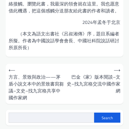
絡接觸。瀏覽此書，我最深的領會就在這里。我也愿意
借此機遇，把這個感觸分送朋友給此書的作者和讀者。
2024年孟冬于北京
（本文為語文出書社《呂叔湘傳》序，題目系編者
所擬。作者為中國說話學會會長、中國社科院說話研討
所原所長）
Post
⟵
⟶
navigation
方言、景致與政治——茅
巴金《家》版本閒談–文
盾小說文本中的景致書寫芻
史–找九宮格交流中國作家
議–文史–找九宮格共享中
網
國作家網
Search