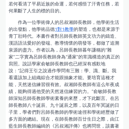
若何看清了平易近族的命運，若何感悟了汗青任務，若
何果斷了人生的標的目的。
作為一位學術偉人的呂叔湘師長教師，他學術生活
的出發點，他學術品德
1對1教學
的塑造，也都是來源于
青丁壯時代。本書作者對呂師長教師英文功力的鑄造、
漢語語法愛好的發端、教導情懷的萌發等，都做了追溯
泉源的盡力。作者以為，呂師長教師暮年謙稱的“雜
家”二字實為呂師長教師身為“通家”的常識構造的真正的
寫照。說話學家俞敏師長教師也已經深有感歎地
說：“記得王引之說過作學問有三難：學、識、斷。我
看還該加上組織綜合才能跟抽象才能。要培育這種才
能，天然迷信練習很有效。叔湘師長教師有這么年夜成
績，能夠得過他受的天然迷信練習的力。”俞敏師長教
師深知呂師長教師學術素養的來歷，才下此斷言。在呂
師長教師八十誕辰、九十誕辰之際，以及百年冥誕的日
子里，學者們對呂師長教師的學術途徑和學術經歷做了
多方面的總結。現在，在師長教師百廿生日之際，由江
藍生師長教師編緝的《呂叔湘評傳》也將問世，該書著