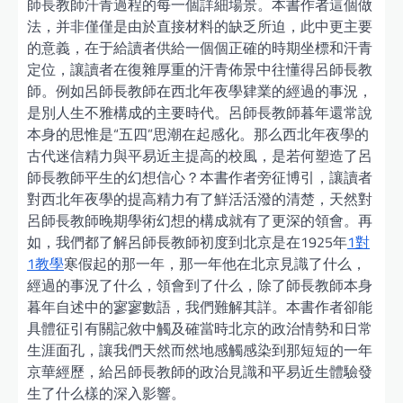
師長教師汗青過程的每一個詳細場景。本書作者這個做
法，并非僅僅是由於直接材料的缺乏所迫，此中更主要
的意義，在于給讀者供給一個個正確的時期坐標和汗青
定位，讓讀者在復雜厚重的汗青佈景中往懂得呂師長教
師。例如呂師長教師在西北年夜學肄業的經過的事況，
是別人生不雅構成的主要時代。呂師長教師暮年還常說
本身的思惟是“五四”思潮在起感化。那么西北年夜學的
古代迷信精力與平易近主提高的校風，是若何塑造了呂
師長教師平生的幻想信心？本書作者旁征博引，讓讀者
對西北年夜學的提高精力有了鮮活活潑的清楚，天然對
呂師長教師晚期學術幻想的構成就有了更深的領會。再
如，我們都了解呂師長教師初度到北京是在1925年
1對
1教學
寒假起的那一年，那一年他在北京見識了什么，
經過的事況了什么，領會到了什么，除了師長教師本身
暮年自述中的寥寥數語，我們難解其詳。本書作者卻能
具體征引有關記敘中觸及確當時北京的政治情勢和日常
生涯面孔，讓我們天然而然地感觸感染到那短短的一年
京華經歷，給呂師長教師的政治見識和平易近生體驗發
生了什么樣的深入影響。