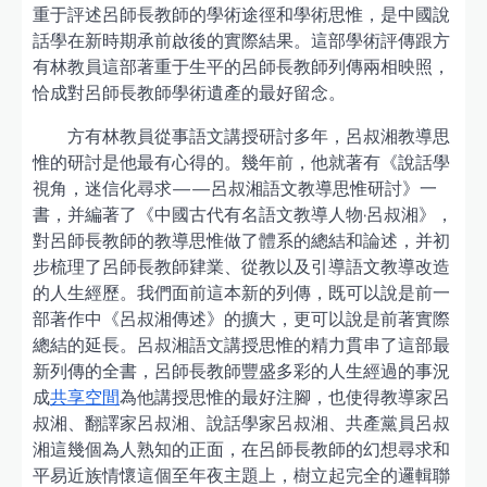
重于評述呂師長教師的學術途徑和學術思惟，是中國說
話學在新時期承前啟後的實際結果。這部學術評傳跟方
有林教員這部著重于生平的呂師長教師列傳兩相映照，
恰成對呂師長教師學術遺產的最好留念。
方有林教員從事語文講授研討多年，呂叔湘教導思
惟的研討是他最有心得的。幾年前，他就著有《說話學
視角，迷信化尋求——呂叔湘語文教導思惟研討》一
書，并編著了《中國古代有名語文教導人物·呂叔湘》，
對呂師長教師的教導思惟做了體系的總結和論述，并初
步梳理了呂師長教師肄業、從教以及引導語文教導改造
的人生經歷。我們面前這本新的列傳，既可以說是前一
部著作中《呂叔湘傳述》的擴大，更可以說是前著實際
總結的延長。呂叔湘語文講授思惟的精力貫串了這部最
新列傳的全書，呂師長教師豐盛多彩的人生經過的事況
成
共享空間
為他講授思惟的最好注腳，也使得教導家呂
叔湘、翻譯家呂叔湘、說話學家呂叔湘、共產黨員呂叔
湘這幾個為人熟知的正面，在呂師長教師的幻想尋求和
平易近族情懷這個至年夜主題上，樹立起完全的邏輯聯