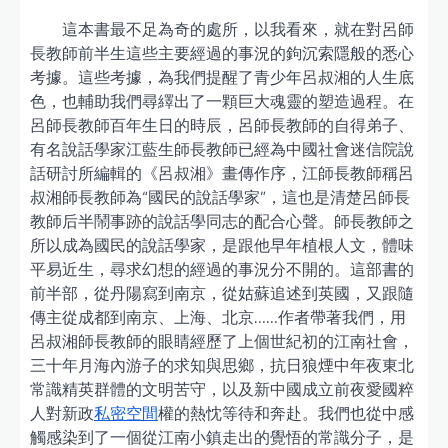
這本書最不足為奇的處所，以我看來，就在對呂師
長教師前半生這些主要經過的事況的鉤沉索隱般的悉心
考據。這些考據，為我們提醒了青少年呂叔湘的人生底
色，也輔助我們尋繹出了一顆巨大魂靈的塑造過程。在
呂師長教師百年生日的時辰，呂師長教師的自得弟子、
有名說話學家江藍生師長教師已經為中國社會迷信院說
話研討所編輯的《呂叔湘》畫傳作序，江師長教師稱呂
叔湘師長教師為“國民的說話學家”，這也是清楚呂師長
教師后半鬧事跡的說話學同志的配合心聲。師長教師之
所以成為國民的說話學家，是跟他早年植根人文，體味
平易近生，尋求幻想的經過的事況分不開的。這部書的
前半部，從丹陽寫到南京，從姑蘇追述到英國，又跟隨
傳主從成都到南京、上海、北京……作者帶著我們，用
呂叔湘師長教師的眼睛經歷了上個世紀初的江南社會，
三十年月海內游子的求知與思鄉，抗日狼煙中年夜東北
常識精英群體的文明苦守，以及新中國成立前夜愛國粹
人對新政
私密空間
權的熱忱等待和奔赴。我們也從中感
觸感染到了一個從江南小鎮走出的覺悟的常識分子，是