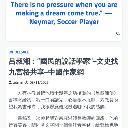
There is no pressure when you are
Skip
to
making a dream come true.” —
content
Neymar, Soccer Player
WHOLESALE
呂叔湘：“國民的說話學家”–文史找
九宮格共享–中國作家網
admin
03/11/2025
方有林教員把他積十幾年之功撰寫的《呂叔湘傳》
書稿寄給我，我一口吻讀完，心境很不服靜。方教員盼
望我為書作序，我很愿意借此機遇聊下我的感觸。
書稿又一次喚起我對呂叔湘師長教師的回想，他的
音容笑容，隨同著文字間一個個汗青事務，繪聲繪色地