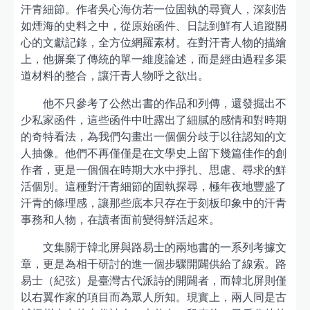
汗青細節。作者吳心海仿若一位固執的尋寶人，深刻浩
如煙海的史料之中，從原始函件、日誌到鮮有人追蹤關
心的文獻記錄，全方位網羅素材。在對汗青人物的描繪
上，他摒棄了傳統的單一維度論述，而是經由過程多渠
道材料的整合，讓汗青人物呼之欲出。
他不只參考了公然出書的作品和列傳，還發掘出不
少私家函件，這些函件中吐露出了細膩的感情和對時期
的奇特看法，為我們勾畫出一個個分歧于以往認知的文
人抽像。他們不再僅僅是在文學史上留下幾篇佳作的創
作者，更是一個個在時期大水中掙扎、思慮、尋求的鮮
活個別。這種對汗青細節的固執探尋，極年夜地豐盛了
汗青的條理感，讓那些底本只存在于刻板印象中的汗青
事務和人物，在讀者面前變得鮮活起來。
文集關于韓北屏與路易士的兩地書的一系列考據文
章，更是為相干研討的進一個步驟開闢供給了線索。路
易士（紀弦）是臺灣古代派詩的開闢者，而韓北屏則僅
以右翼作家的項目而為眾人所知。現實上，兩人同是古