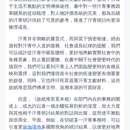
于主流不雅點的文明傳佈途徑。書中對一些汗青事務因
果關系的從頭梳理，對人物評價系統的完美，都為后續
的汗青研討供給了可貴的參考，推進了汗青研討向更深
條理成長。
汗青并非簡略的曩昔式，而與當下慎密相連。經由
過程對汗青中人道的復雜、社會成長紀律的提醒，我們
可以或許從汗青中吸取聰明，更好地輿解實際社會中的
各種景象，防止重蹈覆轍。在書中關于社會變更時代的
描寫中，我們可以看到汗青上人們面臨變更時的各種反
映和選擇，這對我們懂得當今社會的疾速變更有側重要
的啟發。同時，它也呼吁民眾器重汗青文獻材料，這些
故紙堆是我們傳承文明、追溯本源的可貴財富。
但是，《故紙堆里覓本相》在部門內在的事務的闡
述上，或允許以進一個步驟拓展剖析的深度，加大力度
與其他相干汗青研討結果的對話與比擬，從而使不雅點
加倍周全、平面。例如，在切磋某一汗青事務時，可以
引進更
瑜伽場地
多國際視角的研討結果，以便更好地輿