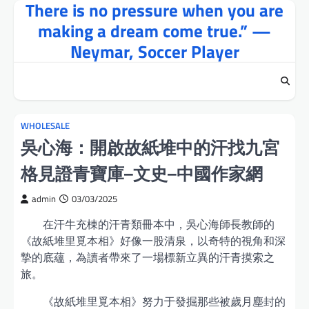
There is no pressure when you are
Skip
to
making a dream come true.” —
content
Neymar, Soccer Player
WHOLESALE
吳心海：開啟故紙堆中的汗找九宮
格見證青寶庫–文史–中國作家網
admin
03/03/2025
在汗牛充棟的汗青類冊本中，吳心海師長教師的
《故紙堆里覓本相》好像一股清泉，以奇特的視角和深
摯的底蘊，為讀者帶來了一場標新立異的汗青摸索之
旅。
《故紙堆里覓本相》努力于發掘那些被歲月塵封的