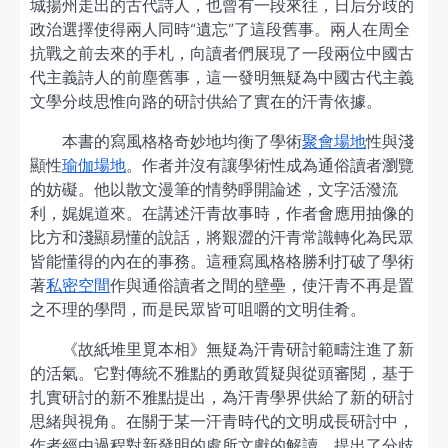
城揚州走出的古代詩人，也曾有一段來往，日后分歧的
政治選擇使得兩人同時“遺忘”了這段舊事。兩人在周全
抗戰之前去來的手札，向讀者們展現了一段兩位中國古
代主義詩人的前塵舊事，這一發明無疑為中國古代主義
文學分歧思惟向路的研討供給了實在的汗青依據。
本書的寫風格格奇妙地均衡了學術
聚會場地
性與淺
顯性
瑜伽場地
。作者并沒有讓學術性成為通俗讀者瀏覽
的妨礙。他以散文漫筆的情勢睜開論述，文字活潑流
利，娓娓道來。在講述汗青故事時，作者會應用抽像的
比方和淺顯易懂的說話，將艱澀的汗青常識轉化為民眾
皆能懂得的內在的事務。這種寫風格格勝利打破了學術
著
私密空間
作與通俗讀者之間的壁壘，使汗青不再是置
之不理的學問，而是民眾皆可咀嚼的文明佳肴。
《故紙堆里覓本相》無疑為汗青研討範疇注進了新
的活氣。它對傳統不雅點的勇敢質疑與從頭審閱，基于
扎實研討的新不雅點提出，為汗青學界供給了新的研討
思緒與視角。在關于某一汗青時代的文明成長研討中，
作者經由過程對新發明的處所文獻的解讀，提出了分歧