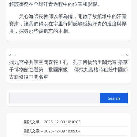
解該事務在全球汗青過程中的位置和影響。
吳心海師長教師以筆為鑰，開啟了故紙堆中的汗青
寶庫，讓我們得以在字里行間感觸感染汗青的溫度與厚
度，探尋那些被遺忘的本相。
Post
⟵
⟶
navigation
找九宮格共享空間喜報！孔
孔子博物館里鬧元宵 樂享
子博物館進選第二批國家級
傳找九宮格時租統中國節
古籍修復中間名單
Search
測試文章 – 2025-12-09 10:10:03
測試文章 – 2025-12-09 10:09:04