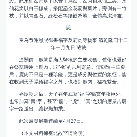
設。此水仙盆景底下以青玉為盆，盆內植水仙二叢。水
仙花瓣以白玉輾成，搭配鎏金花蕊與葉片，旁側有一竹
枝，并以青金石、綠松石等鑲嵌為地，全體高潔清雅。
奏為恭謝恩賜御書福字及鹿肉等物事 清乾隆四十二
年一月九日 薩載
進關前，鹿就是滿人騎獵的主要收獲，舊俗也愛好
在祭奠時用上鹿肉，取“祿”的吉利寄意。清朝進主華夏
后，鹿肉不只是一種珍饈，更是成分與位置的象征；能
在收到天子賜給福字之外，也收到鹿肉，福祿雙全。
嘉慶朝之后，天子在年底寫“福”字犒賞年夜臣外，
也常加寫“壽”字，甚至“龍”、“虎”、“喜”之類的應景吉慶
字一路送出，讓祝願加乘。
此次展覽展期連續至4月27日。
（本文材料據臺北故宮博物院）