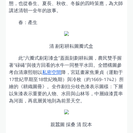
態，也從春生、夏長、秋收、冬躲的四時策應，為大師
講述清朝一全年的故事。
春：產生
清 剔彩耕耘圖瓣式盒
此“六瓣式剔彩漆盒”蓋面刻劃耕耘圖，農民雙手握
著“碌碡”與後方回看的水牛一同整平水田。全體構圖參
考自清康熙朝以
私密空間
降，宮廷畫家焦秉貞（運動于
17世紀早期至18世紀晚期）與冷枚（約1669-1742）所
繪的《耕織圖冊》。全作剔往分歧色漆表示圖樣：下層
以朱漆表示重要的人物、水田與山林等，中層綠漆貫串
為河面，再底層黃地則為前景天空。
親蠶圖 採桑 清 院本