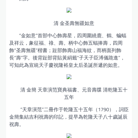
清 金圣壽無疆如意
“金如意”首部中心飾壽星，四周圍繞鹿、鶴、蝙蝠
及祥云，象征福、祿、壽。柄中心飾五蝠捧壽，四周
飾“圣壽無疆”楷書；趾部飾壽山福海紋，而柄面列飾
長“壽”字。後背趾部背貼黃絹籤“子天子臣溥儀跪進”，
可知此為宣統天子慶祝隆裕皇太后圣誕所遞的如意。
清 金簡 天章演范寶典福書、元音壽牒 清乾隆五十
五年
“天章演范”二冊作于乾隆五十五年（1790），詞臣
金簡集結吉利祝壽的印記，提早為乾隆天子八十歲誕辰
祝壽。