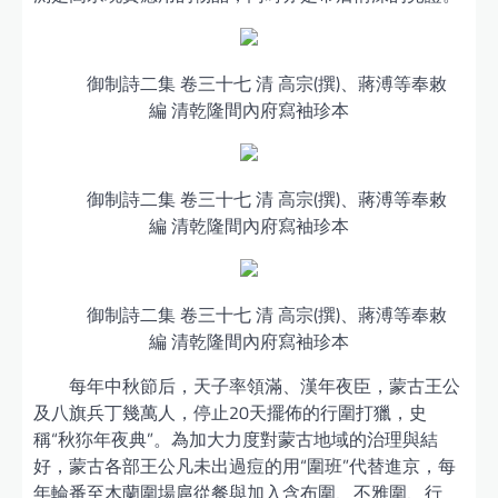
御制詩二集 卷三十七 清 高宗(撰)、蔣溥等奉敕
編 清乾隆間內府寫袖珍本
御制詩二集 卷三十七 清 高宗(撰)、蔣溥等奉敕
編 清乾隆間內府寫袖珍本
御制詩二集 卷三十七 清 高宗(撰)、蔣溥等奉敕
編 清乾隆間內府寫袖珍本
每年中秋節后，天子率領滿、漢年夜臣，蒙古王公
及八旗兵丁幾萬人，停止20天擺佈的行圍打獵，史
稱“秋狝年夜典”。為加大力度對蒙古地域的治理與結
好，蒙古各部王公凡未出過痘的用“圍班”代替進京，每
年輪番至木蘭圍場扈從餐與加入含布圍、不雅圍、行