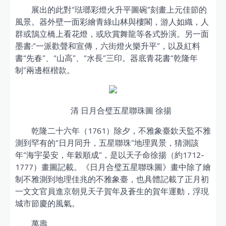
展出的此對“琺瑯彩燈火升平圖碗”刻畫上元佳節的
風景。器外壁一面彩繪青綠山林與樓閣，游人如織，人
群或鵠立橋上看花燈，或欣賞舞龍等各式扮演。另一面
墨書:“一派歡聲和宣傳，六街燈火樂升平”，以及紅料
書“先春”、“山高”、“水長”三印。器底青花書“乾隆年
制”兩邊框楷款。
清 日月合璧五星聯珠圖 徐揚
乾隆二十六年（1761）除夕，不雅象臺欽天監不雅
測到罕有的“日月同升，五星聯珠”地理異景，猜測該
年“海宇晏安，年榖順成”，是以天子命徐揚（約1712-
1777）畫圖記載。《日月合璧五星聯珠圖》畫中除了繪
制不雅測到地理佳兆的不雅象臺，也具體記載了正月初
一文文官員進京朝見天子賀年及蒼生的賀年運動，浮現
城市節慶的風氣。
萬壽