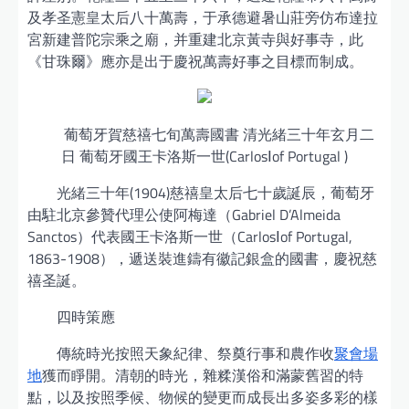
及孝圣憲皇太后八十萬壽，于承德避暑山莊旁仿布達拉
宮新建普陀宗乘之廟，并重建北京黃寺與好事寺，此
《甘珠爾》應亦是出于慶祝萬壽好事之目標而制成。
葡萄牙賀慈禧七旬萬壽國書 清光緒三十年玄月二
日 葡萄牙國王卡洛斯一世(CarlosⅠof Portugal )
光緒三十年(1904)慈禧皇太后七十歲誕辰，葡萄牙
由駐北京參贊代理公使阿梅達（Gabriel D’Almeida
Sanctos）代表國王卡洛斯一世（CarlosⅠof Portugal,
1863-1908），遞送裝進鑄有徽記銀盒的國書，慶祝慈
禧圣誕。
四時策應
傳統時光按照天象紀律、祭奠行事和農作收
聚會場
地
獲而睜開。清朝的時光，雜糅漢俗和滿蒙舊習的特
點，以及按照季候、物候的變更而成長出多姿多彩的樣