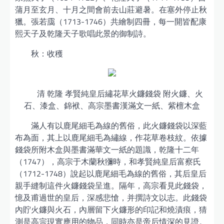
蒲月至玄月、十月之間會前去山莊避暑。在塞外停止秋
獵。張若靄（1713-1746）共繪制四冊，每一開皆配康
熙天子及乾隆天子歌唱此景的御制詩。
秋：收穫
清 乾隆 孝賢純皇后繡花草火鐮錢袋 附火鐮、火
石、漆盒、錦袱、高宗墨書漢滿文一紙、紫檀木盒
滿人有以鹿尾細毛為線的舊俗，此火鐮錢袋以深藍
布為面，其上以鹿尾細毛為繡線，作花草卷枝紋。依據
錢袋所附木盒與墨書滿華文一紙的題識，乾隆十二年
（1747），高宗于木蘭秋獼時，和孝賢純皇后富察氏
（1712-1748）說起以鹿尾細毛為線的舊俗，其后皇后
親手縫制這件火鐮錢袋呈進。隔年，高宗看見此錢袋，
憶及甫過世的皇后，深感悲愴，并撰詩文以志。此錢袋
內貯火鐮與火石，內層留下火鐮形的印記和燒漬痕，猜
測是高宗現實應用的物品，同時亦是帝后情深的見證。