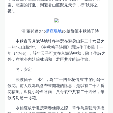
圍、罷圍的打獵，到避暑山莊覲見天子，行“秋狝之
禮”。
清 董邦達&nb
講座場地
sp;繪御筆中秋帖子詩
中秋夜弄月賦詩地址多半選在避暑山莊三十六景之
一的“云山勝地”。《中秋帖子詩圖》題詩作于乾隆十一
年（1746），該年天子可貴在京城過中秋，除了作詩之
外，亦號令內廷翰林唱和，君臣共度吟詩佳節。
冬：安定
凌波仙子──水仙，為“二十四番花信風”中的小冷三
候花。前人以為風會帶來開花的訊息，是以有二十四番
花信風，即從小冷至谷雨，八骨氣中共有二十四候，每
候各對應一蒔花。
水仙綻放于迎接新春佳節之際，常作為歲朝清供擺