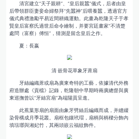
清宮建立“天子親耕”、“皇后親蠶”儀式，后者由皇
后帶領群臣妻妾命婦祭拜“先蠶神”后喂養蠶，透過官方
儀式典禮激勵平易近間耕織運動。此畫為乾隆天子于孝
賢皇后富察氏過世后命令繪制，并要宮廷畫家“不清楚
處問（富察）傅恒”，猜測是留念皇后之作。
夏：長嬴
清 嵌骨花草象牙蓆扇
牙絲編織蓆或扇為廣東奇特的工藝，依據清代外務
府造辦處《貢檔》記錄，乾隆朝中早期時兩廣總督與廣
東巡撫曾以“牙絲宮扇”為端陽貢呈進。
此蕉葉形扇的扇面由象牙劈絲后編織而成，并縫綴
染骨構成月季花叢。扇框包鑲玳瑁，扇柄與柄樑分飾內
填琺瑯與湘妃竹，其兩頭嵌云福紋飾件。