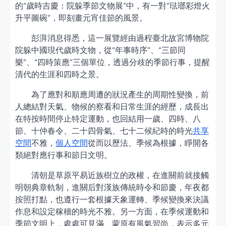
的“歲時吉慶：院躲季節文物展”中，有一對“琺瑯彩燈火
升平圖碗”，即刻畫元宵佳節的風景。
彭湃消息得悉，這一展覽經由過程臺北故宮博物院
院躲中國現代歲時文物，從“年事時序”、“三節同
樂”、“四時策應”三個單位，透過分歧的季節行事，提醒
清代的生涯和四時之景。
為了應對和順應周遭的狀況產生的周期性變換，前
人總結對天氣、物候的察看和日常生涯的經歷，成長出
在特按時間停止特定運動，也回結用一歲、四時、八
節、十仲春令、二十四骨氣、七十二候紀時的時光
共享
空間
不雅，
個人空間
從而以歷法、季候為根據，睜開各
類絕對應行事和節日文明。
清朝是草原平易近族樹立的政權，在進關前就接觸
明朝典章軌制，進關后對漢族傳統時令和節慶，年夜都
按照打點，也遵行一套根據天象運轉、季候變換來決議
作息和設定稼穡的時光不雅。另一方面，在季候運動和
季節文明上，處處可見滿、蒙原有風氣習尚，表示多元