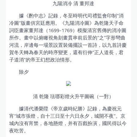
九陽消冷 清 董邦達
據《酌中志》記錄，冬至時明代司禮監會印制“消
冷圖”版畫供宮廷應用。《九陽消冷圖》為乾隆天子命
詞臣畫家董邦達（1699-1769）模擬清宮舊傳的消冷圖
所作。畫中以俯瞰視角刻畫貫串前后景的“之”字形彎曲
河流，岸邊每一場景設置裝備擺設一首詩，以九首詩慶
賀冬天轉為春天的時序變更，還有衍伸“正人道長，君
子道消”的帝王幻想政治情形。
除夕
清 乾隆 琺瑯彩燈火升平圖碗（一對）
據清代潘榮陞《帝京歲時紀勝》記錄，為慶祝元
宵“城市張燈，自十三日至十六日永夕，城開不夜”。京
城內沒有宵禁，各地懸燈，并有百戲扮演，國民得以今
夜吃苦。