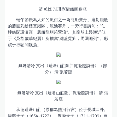
清 乾隆 琺瑯彩龍船圖膽瓶
端午節廣為人知的風俗之一為龍船賽舟。這對膽瓶
的瓶面彩繪樓臺殿閣，龍池賽舟，一旁行書詩句：“仙
樓綺閣環瀛漢，鳳艑龍舸繞翠流”。其龍船上裝潢近似
于《吳郡歲華紀麗》所描寫“繡蓋霓旌，周圍遍列”， 彩
旗于行駛間飄蕩。
無暑清冷 支出《避暑山莊圖并乾隆題詩冊》（部
分） 清 張若靄
無暑清冷 支出《避暑山莊圖并乾隆題詩冊》 清 張
若靄
承德避暑山莊（原稱為熱河行宮）位于長城口外。
康熙天子（1654-1722）、乾隆天子（1711-1799）自