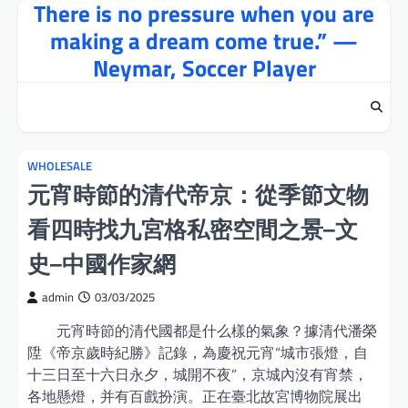
There is no pressure when you are
Skip
to
making a dream come true.” —
content
Neymar, Soccer Player
WHOLESALE
元宵時節的清代帝京：從季節文物
看四時找九宮格私密空間之景–文
史–中國作家網
admin
03/03/2025
元宵時節的清代國都是什么樣的氣象？據清代潘榮
陞《帝京歲時紀勝》記錄，為慶祝元宵“城市張燈，自
十三日至十六日永夕，城開不夜”，京城內沒有宵禁，
各地懸燈，并有百戲扮演。正在臺北故宮博物院展出