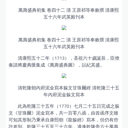
萬壽盛典初集 卷四十二 清 王原祁等奉敕撰 清康熙
五十六年武英殿刊本
萬壽盛典初集 卷四十二 清 王原祁等奉敕撰 清康熙
五十六年武英殿刊本
清康熙五十二年（1713），圣祖六十歲誕辰，臣僚
奏請將慶典匯集成《萬壽盛典圖》，以紀其盛。
清乾隆朝內府泥金寫本躲文甘珠爾經 清乾隆三十五
年內府泥金躲文寫本
此為乾隆三十五年（1770）七月二十五日完成之躲
文《甘珠爾》泥金寫本，共一百零八函，由首函序文雖
可知其形制乃秉承自康熙朝《龍躲經》寫本，但仍有些
許差別。乾隆三十五至三十六年，適逢乾隆帝六十萬壽