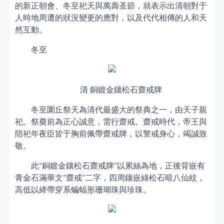
的新正朝會、冬至祀天與萬壽圣節，就表示出清朝對于
人時地周遭的狀況變更的應對，以及代代相傳的人和天
然互動。
冬至
清 銅鍍金鑲松石齋戒牌
冬至圜丘祭天為清代最盛大的祭典之一，由天子親
祀。祭奠前為正心誠意，需行齋戒。齋戒時代，帝王與
陪祀年夜臣皆于胸前佩帶齋戒牌，以警戒身心，竭誠致
敬。
此“銅鍍金鑲松石齋戒牌”以累絲為地，正後背嵌有
青金石滿華文“齋戒”二字，四周鑲嵌綠松石暗八仙紋，
高低以絳帶穿系蝙蝠形珊瑚珠與珍珠。