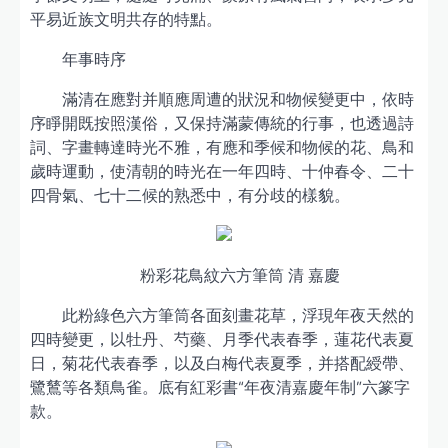
平易近族文明共存的特點。
年事時序
滿清在應對并順應周遭的狀況和物候變更中，依時
序睜開既按照漢俗，又保持滿蒙傳統的行事，也透過詩
詞、字畫轉達時光不雅，有應和季候和物候的花、鳥和
歲時運動，使清朝的時光在一年四時、十仲春令、二十
四骨氣、七十二候的熟悉中，有分歧的樣貌。
粉彩花鳥紋六方筆筒 清 嘉慶
此粉綠色六方筆筒各面刻畫花草，浮現年夜天然的
四時變更，以牡丹、芍藥、月季代表春季，蓮花代表夏
日，菊花代表春季，以及白梅代表夏季，并搭配綬帶、
鷺鶿等各類鳥雀。底有紅彩書“年夜清嘉慶年制”六篆字
款。