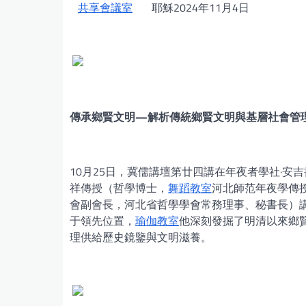
共享會議室
耶穌2024年11月4日
傳承鄉賢文明—解析傳統鄉賢文明與基層社會管
10月25日，冀儒講壇第廿四講在年夜者學社·
祥傳授（哲學博士，
舞蹈教室
河北師范年夜學傳
會副會長，河北省哲學學會常務理事、秘書長）
于領先位置，
瑜伽教室
他深刻發掘了明清以來鄉
理供給歷史鏡鑒與文明滋養。