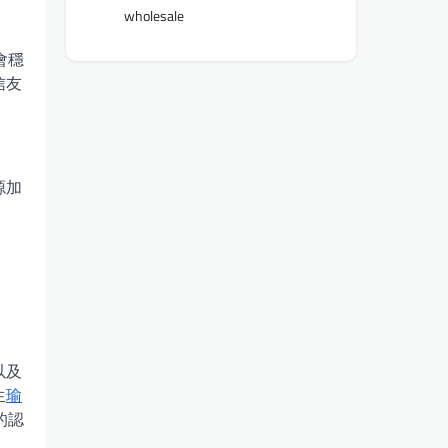
wholesale
會穩
信友
源加
以及
生
瑜
的認