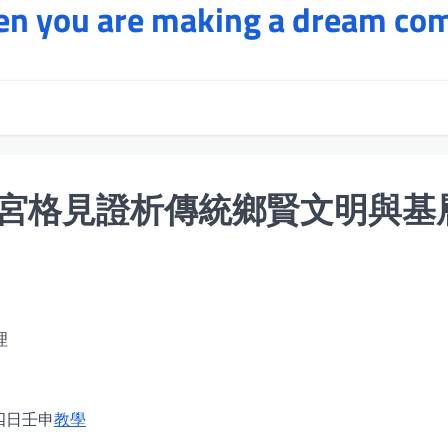
hen you are making a dream co
宮格見證析傳統鄉賢文明與基
理
四日壬申
教學