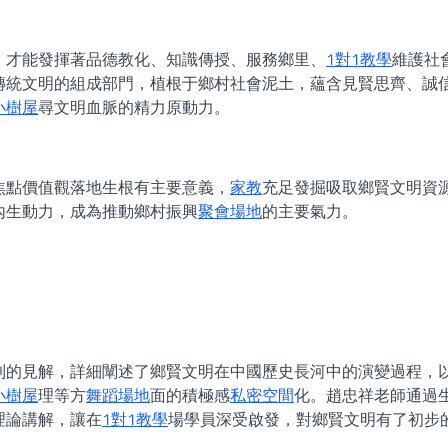
、才能發揮著品德教化、知識傳授、服務鄉里、
1對1教學
維護社
傳統文明的組成部門，植根于鄉村社會泥土，蘊含見賢思齊、誠
小樹屋
尋文明血脈的精力原動力。
焦點價值觀落地生根有主要意義，
家教
充足發掘吸取鄉賢文明資
內生動力，成為推動鄉村振興
聚會場地
的主要氣力。
到的見解，詳細闡述了鄉賢文明在中國歷史長河中的演變過程，
小樹屋
理等方
舞蹈場地
面的積極感
私密空間
化。趙忠祥老師通過
理論講解，讓在
1對1教學
場學員深受啟發，對鄉賢文明有了初步