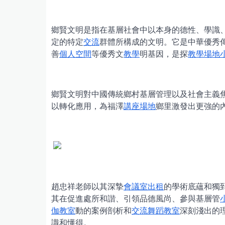
鄉賢文明是指在基層社會中以本身的德性、學識
定的特定
交流
群體所構成的文明。它是中華優秀
善
個人空間
等優秀文
教學
明基因，是探
教學場地
鄉賢文明對中國傳統鄉村基層管理以及社會主義
以轉化應用，為福澤
講座場地
鄉里激發出更強的
趙忠祥老師以其深摯
會議室出租
的學術底蘊和獨
其在促進處所和諧、引領品德風尚、參與基層管
伽教室
動的案例剖析和
交流
舞蹈教室
深刻淺出的
識和懂得。