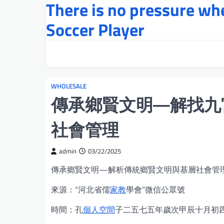
There is no pressure w
Skip
to
Soccer Player
content
WHOLESALE
傳承鄉賢文明—解找九
社會管理
admin
03/22/2025
傳承鄉賢文明—解析傳統鄉賢文明與基層社會管
來源：“河北省儒
家教
學會”微信公眾號
時間：孔
個人空間
子二五七五年歲次甲辰十月初