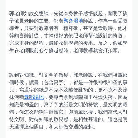
郭老師如故交懇談，先從本身教子感悟談起，闡明了孩
子敬畏老師的主要。郭老
聚會場地
師說，作為一個受教
導者，只要對教導者有一種尊敬，甚至是崇敬時，他才
幹夠言聽計從，才幹很好的依照老師幫他設計的軌道，
完成本身的歷程，最終收到學習的後果。反之，假如學
生在老師眼前心存優越感時，老師教導就會打扣頭。
說到對知識、對文明的敬畏，郭老師說，在我們祖輩那
個時候，讀書（包含寫字），都是一件很神很神圣的事
兒，寫過字的紙是不克不及隨便亂扔的，更不克不及涂
抹污穢
舞蹈場地
，要專門拿到城隍廟里往燒失落，因為
知識是神圣的，寫了字的紙是文明的符號，是文明的載
體，你怎么能夠往褻瀆它！與前輩比擬，我們當代人對
待文明、對待知識的敬畏感，是相往甚遠的。這也是明
天選擇這個題目，和大師做交通的緣起。