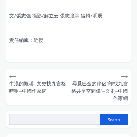
文/張志強 攝影/解立云 張志強等 編輯/明辰
責任編輯：近復
Post
⟵
⟶
navigation
牛漢的慨嘆–文史找九宮格
尋覓巴金的伴侶“郎找九宮
時租–中國作家網
格共享空間偉”–文史–中國
作家網
Search