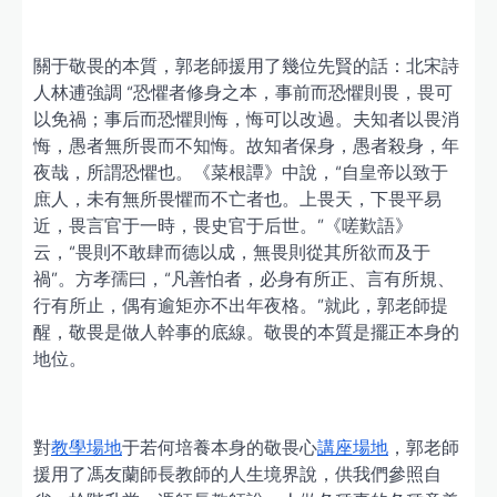
關于敬畏的本質，郭老師援用了幾位先賢的話：北宋詩
人林逋強調 “恐懼者修身之本，事前而恐懼則畏，畏可
以免禍；事后而恐懼則悔，悔可以改過。夫知者以畏消
悔，愚者無所畏而不知悔。故知者保身，愚者殺身，年
夜哉，所謂恐懼也。《菜根譚》中說，“自皇帝以致于
庶人，未有無所畏懼而不亡者也。上畏天，下畏平易
近，畏言官于一時，畏史官于后世。”《嗟歎語》
云，“畏則不敢肆而德以成，無畏則從其所欲而及于
禍”。方孝孺曰，“凡善怕者，必身有所正、言有所規、
行有所止，偶有逾矩亦不出年夜格。”就此，郭老師提
醒，敬畏是做人幹事的底線。敬畏的本質是擺正本身的
地位。
對
教學場地
于若何培養本身的敬畏心
講座場地
，郭老師
援用了馮友蘭師長教師的人生境界說，供我們參照自