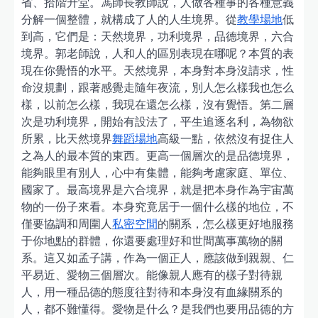
省、拾階升堂。馮師長教師說，人做各種事的各種意義
分解一個整體，就構成了人的人生境界。從
教學場地
低
到高，它們是：天然境界，功利境界，品德境界，六合
境界。郭老師說，人和人的區別表現在哪呢？本質的表
現在你覺悟的水平。天然境界，本身對本身沒請求，性
命沒規劃，跟著感覺走隨年夜流，別人怎么樣我也怎么
樣，以前怎么樣，我現在還怎么樣，沒有覺悟。第二層
次是功利境界，開始有設法了，平生追逐名利，為物欲
所累，比天然境界
舞蹈場地
高級一點，依然沒有捉住人
之為人的最本質的東西。更高一個層次的是品德境界，
能夠眼里有別人，心中有集體，能夠考慮家庭、單位、
國家了。最高境界是六合境界，就是把本身作為宇宙萬
物的一份子來看。本身究竟居于一個什么樣的地位，不
僅要協調和周圍人
私密空間
的關系，怎么樣更好地服務
于你地點的群體，你還要處理好和世間萬事萬物的關
系。這又如孟子講，作為一個正人，應該做到親親、仁
平易近、愛物三個層次。能像親人應有的樣子對待親
人，用一種品德的態度往對待和本身沒有血緣關系的
人，都不難懂得。愛物是什么？是我們也要用品德的方