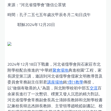
來源：“河北省儒學會”微信公眾號
時間：孔子二五七五年歲次甲辰冬月二旬日戊午
耶穌2024年12月20日
2024年12月18日下戰書，河北省儒學會與石家莊市北
附學校配合推進的“中華經
聚會場地
典進校園”工程，家
長課堂第三講，邀請到河北省儒學會儒家文明教導普及
委員會常務副主任郭君
講座場地
銘
1對1教學
傳授，
以“做個有敬畏的人”為題，與北附學校初中部五
交流
百
余家長進行了一次懇切、樸實又發人沉思的精力對話。
河北省儒學會常務副會長高士濤師長教師和北附學校書
記兼校長韓志杰師長教師、主管領導趙曉婭副書記、校