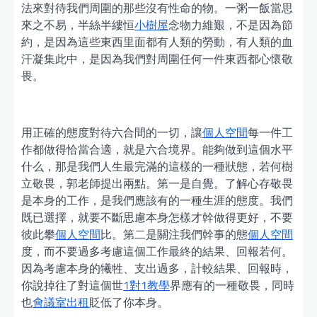
法來對待我們周圍的那些沒有性命的物。一粥一飯當思
來之不易，半絲半縷恒
小樹屋
念物力維艱，不是因為節
約，是因為這些東西里面都有人類的勞動，有人類的血
汗凝集此中，是因為我們對周圍任何一件東西都心懷敬
畏。
用正確的態度對待六合間的一切，讓
個人空間
每一件工
作都做得恰當合適，就是六合境界。能夠做到這個水平
什么，那是我們人生最完滿的這樣的一種狀態，若何樹
立敬畏，郭老師提出兩點。第一是自覺。了解心存敬畏
是本身的工作，是我們應該有的一種生涯的態度。我們
既已選擇，就要不斷思慮本身怎樣才幹做得更好，不要
彼此攀
個人空間
比。第二是關注我們幹事的態
個人空間
度，而不要過多考慮這個工作最終的結果、回報若何。
因為考慮本身的犧牲、支出過多，計較結果、回報時，
你說掉往了對這個世
1對1教學
界應有的一種敬畏，同時
也
會議室出租
貶低了你本身。