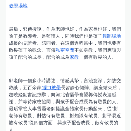
教學場地
最后，郭傳授說，作為老師也好，作為家長也好，我們
除了是教導者、是監護人，同時我們也是孩子
舞蹈場地
成長的見證者、陪同者。在這個過程當中，我們也要有
敬畏孩子的觀念。言傳
私密空間
不如身教，我們應該與
孩子配合的成長，配合的成為
家教
一個有敬畏的人。
郭老師一個多小時講述，情感其摯，言淺意深，如故交
敘談，五百余家
1對1教學
長皆靜心傾聽。講座結束后，
趙曉婭副書記致辭，向河北省儒學會暨郭傳授表達感
謝，并等待家校協同，與孩子配合成長為有敬畏的人。
最后掌管人李雪霞老師提議全體家長行動起來，從“對
老師有敬畏、對怙恃有敬畏、對知識有敬畏、對平易近
族有敬畏”從四個方面，與孩子配合成長，做有敬畏的
人。